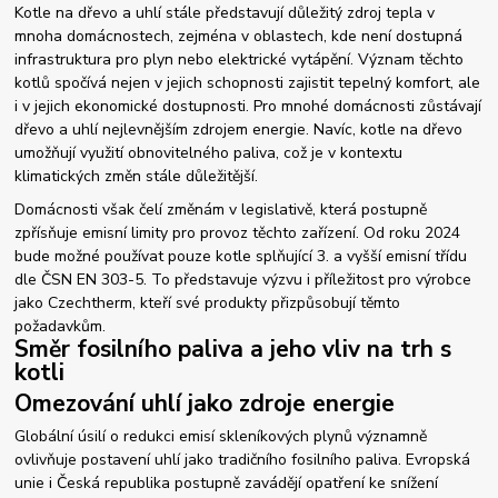
Kotle na dřevo a uhlí stále představují důležitý zdroj tepla v
mnoha domácnostech, zejména v oblastech, kde není dostupná
infrastruktura pro plyn nebo elektrické vytápění. Význam těchto
kotlů spočívá nejen v jejich schopnosti zajistit tepelný komfort, ale
i v jejich ekonomické dostupnosti. Pro mnohé domácnosti zůstávají
dřevo a uhlí nejlevnějším zdrojem energie. Navíc, kotle na dřevo
umožňují využití obnovitelného paliva, což je v kontextu
klimatických změn stále důležitější.
Domácnosti však čelí změnám v legislativě, která postupně
zpřísňuje emisní limity pro provoz těchto zařízení. Od roku 2024
bude možné používat pouze kotle splňující 3. a vyšší emisní třídu
dle ČSN EN 303-5. To představuje výzvu i příležitost pro výrobce
jako Czechtherm, kteří své produkty přizpůsobují těmto
požadavkům.
Směr fosilního paliva a jeho vliv na trh s
kotli
Omezování uhlí jako zdroje energie
Globální úsilí o redukci emisí skleníkových plynů významně
ovlivňuje postavení uhlí jako tradičního fosilního paliva. Evropská
unie i Česká republika postupně zavádějí opatření ke snížení