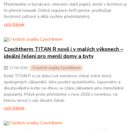
Představíme si byrokracii, omezení, další papíry. Jenže v technice je
to přesně naopak. Dobrá regulace šetří peníze, prodlužuje
životnost zařízení a dělá systém předvídatelný.
celý článek
Czechtherm TITAN R nově i v malých výkonech –
ideální řešení pro menší domy a byty
27
.
04
.
2026
O kotlích značky Czechtherm
Kotel TITAN R si za dobu své existence získal srdce tisíců
spokojených zákazníků. Jeho pověst spolehlivého, úsporného a
dlouhověkého kotle na dřevo se stala základem jeho mimořádné
popularity. Právě proto přicházíme v roce 2026 s novinkou, na
kterou mnozí z vás dlouho čekali.
celý článek