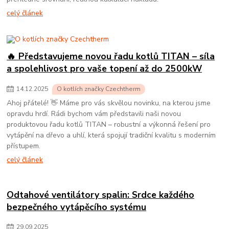
celý článek
🔥 Představujeme novou řadu kotlů TITAN – síla
a spolehlivost pro vaše topení až do 2500kW
14
.
12
.
2025
O kotlích značky Czechtherm
Ahoj přátelé! 👋 Máme pro vás skvělou novinku, na kterou jsme
opravdu hrdí. Rádi bychom vám představili naši novou
produktovou řadu kotlů TITAN – robustní a výkonná řešení pro
vytápění na dřevo a uhlí, která spojují tradiční kvalitu s moderním
přístupem.
celý článek
Odtahové ventilátory spalin: Srdce každého
bezpečného vytápěcího systému
29
.
09
.
2025