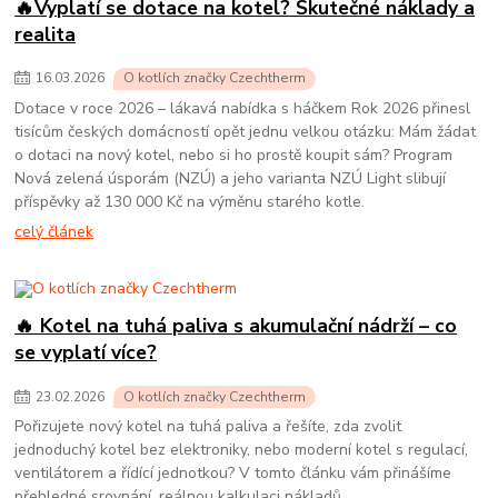
🔥Vyplatí se dotace na kotel? Skutečné náklady a
realita
16
.
03
.
2026
O kotlích značky Czechtherm
Dotace v roce 2026 – lákavá nabídka s háčkem Rok 2026 přinesl
tisícům českých domácností opět jednu velkou otázku: Mám žádat
o dotaci na nový kotel, nebo si ho prostě koupit sám? Program
Nová zelená úsporám (NZÚ) a jeho varianta NZÚ Light slibují
příspěvky až 130 000 Kč na výměnu starého kotle.
celý článek
🔥 Kotel na tuhá paliva s akumulační nádrží – co
se vyplatí více?
23
.
02
.
2026
O kotlích značky Czechtherm
Pořizujete nový kotel na tuhá paliva a řešíte, zda zvolit
jednoduchý kotel bez elektroniky, nebo moderní kotel s regulací,
ventilátorem a řídící jednotkou? V tomto článku vám přinášíme
přehledné srovnání, reálnou kalkulaci nákladů.