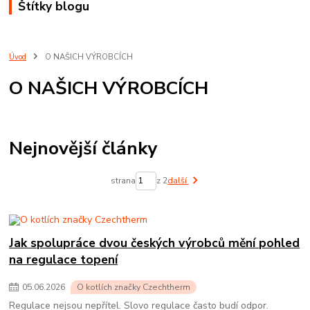
Štítky blogu
Úvod
O NAŠICH VÝROBCÍCH
O NAŠICH VÝROBCÍCH
Nejnovější články
strana
z 2
další
Jak spolupráce dvou českých výrobců mění pohled
na regulace topení
05
.
06
.
2026
O kotlích značky Czechtherm
Regulace nejsou nepřítel. Slovo regulace často budí odpor.