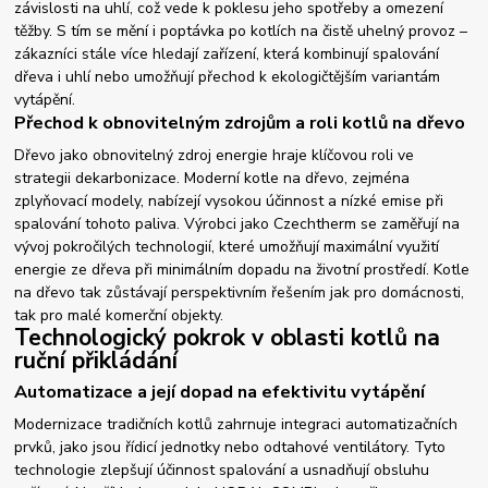
závislosti na uhlí, což vede k poklesu jeho spotřeby a omezení
těžby. S tím se mění i poptávka po kotlích na čistě uhelný provoz –
zákazníci stále více hledají zařízení, která kombinují spalování
dřeva i uhlí nebo umožňují přechod k ekologičtějším variantám
vytápění.
Přechod k obnovitelným zdrojům a roli kotlů na dřevo
Dřevo jako obnovitelný zdroj energie hraje klíčovou roli ve
strategii dekarbonizace. Moderní kotle na dřevo, zejména
zplyňovací modely, nabízejí vysokou účinnost a nízké emise při
spalování tohoto paliva. Výrobci jako Czechtherm se zaměřují na
vývoj pokročilých technologií, které umožňují maximální využití
energie ze dřeva při minimálním dopadu na životní prostředí. Kotle
na dřevo tak zůstávají perspektivním řešením jak pro domácnosti,
tak pro malé komerční objekty.
Technologický pokrok v oblasti kotlů na
ruční přikládání
Automatizace a její dopad na efektivitu vytápění
Modernizace tradičních kotlů zahrnuje integraci automatizačních
prvků, jako jsou řídicí jednotky nebo odtahové ventilátory. Tyto
technologie zlepšují účinnost spalování a usnadňují obsluhu