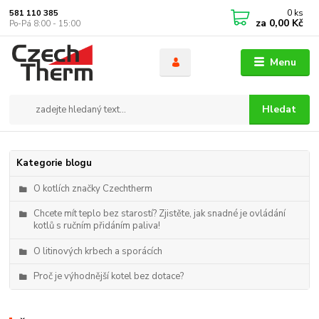
0
ks
581 110 385
za
0,00 Kč
Po-Pá 8:00 - 15:00
Menu
Hledat
Kategorie blogu
O kotlích značky Czechtherm
Chcete mít teplo bez starostí? Zjistěte, jak snadné je ovládání
kotlů s ručním přidáním paliva!
O litinových krbech a sporácích
Proč je výhodnější kotel bez dotace?