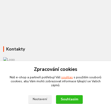
Kontakty
Zpracování cookies
581 110 385
Po-Pá 8:00 - 15:00
Náš e-shop a partneři potřebují Váš
souhlas
s použitím souborů
cookies, aby Vám mohli zobrazovat informace týkající se Vašich
info@czechtherm.cz
zájmů.
Souhlasím
Nastavení