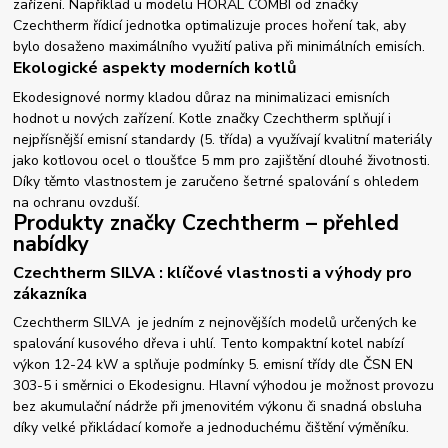
zařízení. Například u modelu HORAL COMBI od značky
Czechtherm řídicí jednotka optimalizuje proces hoření tak, aby
bylo dosaženo maximálního využití paliva při minimálních emisích.
Ekologické aspekty moderních kotlů
Ekodesignové normy kladou důraz na minimalizaci emisních
hodnot u nových zařízení. Kotle značky Czechtherm splňují i
nejpřísnější emisní standardy (5. třída) a využívají kvalitní materiály
jako kotlovou ocel o tloušťce 5 mm pro zajištění dlouhé životnosti.
Díky těmto vlastnostem je zaručeno šetrné spalování s ohledem
na ochranu ovzduší.
Produkty značky Czechtherm – přehled
nabídky
Czechtherm SILVA : klíčové vlastnosti a výhody pro
zákazníka
Czechtherm SILVA je jedním z nejnovějších modelů určených ke
spalování kusového dřeva i uhlí. Tento kompaktní kotel nabízí
výkon 12-24 kW a splňuje podmínky 5. emisní třídy dle ČSN EN
303-5 i směrnici o Ekodesignu. Hlavní výhodou je možnost provozu
bez akumulační nádrže při jmenovitém výkonu či snadná obsluha
díky velké přikládací komoře a jednoduchému čištění výměníku.