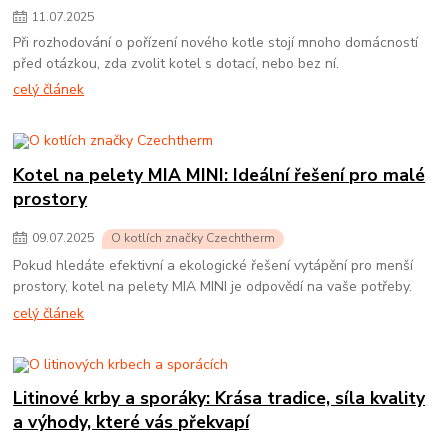
11
.
07
.
2025
Při rozhodování o pořízení nového kotle stojí mnoho domácností
před otázkou, zda zvolit kotel s dotací, nebo bez ní.
celý článek
Kotel na pelety MIA MINI: Ideální řešení pro malé
prostory
09
.
07
.
2025
O kotlích značky Czechtherm
Pokud hledáte efektivní a ekologické řešení vytápění pro menší
prostory, kotel na pelety MIA MINI je odpovědí na vaše potřeby.
celý článek
Litinové krby a sporáky: Krása tradice, síla kvality
a výhody, které vás překvapí