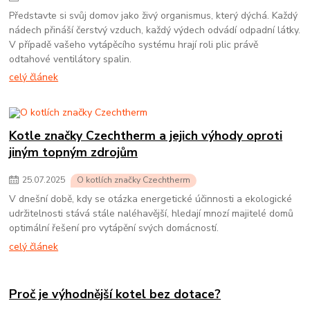
Představte si svůj domov jako živý organismus, který dýchá. Každý
nádech přináší čerstvý vzduch, každý výdech odvádí odpadní látky.
V případě vašeho vytápěcího systému hrají roli plic právě
odtahové ventilátory spalin.
celý článek
Kotle značky Czechtherm a jejich výhody oproti
jiným topným zdrojům
25
.
07
.
2025
O kotlích značky Czechtherm
V dnešní době, kdy se otázka energetické účinnosti a ekologické
udržitelnosti stává stále naléhavější, hledají mnozí majitelé domů
optimální řešení pro vytápění svých domácností.
celý článek
Proč je výhodnější kotel bez dotace?