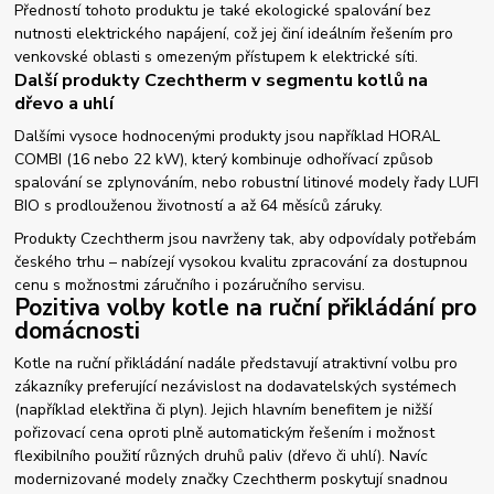
Předností tohoto produktu je také ekologické spalování bez
nutnosti elektrického napájení, což jej činí ideálním řešením pro
venkovské oblasti s omezeným přístupem k elektrické síti.
Další produkty Czechtherm v segmentu kotlů na
dřevo a uhlí
Dalšími vysoce hodnocenými produkty jsou například HORAL
COMBI (16 nebo 22 kW), který kombinuje odhořívací způsob
spalování se zplynováním, nebo robustní litinové modely řady LUFI
BIO s prodlouženou životností a až 64 měsíců záruky.
Produkty Czechtherm jsou navrženy tak, aby odpovídaly potřebám
českého trhu – nabízejí vysokou kvalitu zpracování za dostupnou
cenu s možnostmi záručního i pozáručního servisu.
Pozitiva volby kotle na ruční přikládání pro
domácnosti
Kotle na ruční přikládání nadále představují atraktivní volbu pro
zákazníky preferující nezávislost na dodavatelských systémech
(například elektřina či plyn). Jejich hlavním benefitem je nižší
pořizovací cena oproti plně automatickým řešením i možnost
flexibilního použití různých druhů paliv (dřevo či uhlí). Navíc
modernizované modely značky Czechtherm poskytují snadnou