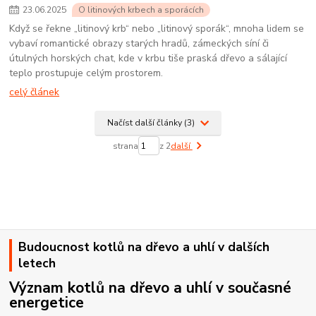
23
.
06
.
2025
O litinových krbech a sporácích
Když se řekne „litinový krb“ nebo „litinový sporák“, mnoha lidem se
vybaví romantické obrazy starých hradů, zámeckých síní či
útulných horských chat, kde v krbu tiše praská dřevo a sálající
teplo prostupuje celým prostorem.
celý článek
Načíst další články (3)
strana
z 2
další
Budoucnost kotlů na dřevo a uhlí v dalších
letech
Význam kotlů na dřevo a uhlí v současné
energetice