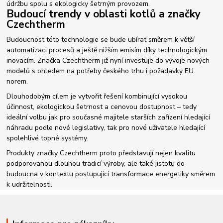
údržbu spolu s ekologicky šetrným provozem.
Budoucí trendy v oblasti kotlů a značky
Czechtherm
Budoucnost této technologie se bude ubírat směrem k větší
automatizaci procesů a ještě nižším emisím díky technologickým
inovacím. Značka Czechtherm již nyní investuje do vývoje nových
modelů s ohledem na potřeby českého trhu i požadavky EU
norem.
Dlouhodobým cílem je vytvořit řešení kombinující vysokou
účinnost, ekologickou šetrnost a cenovou dostupnost – tedy
ideální volbu jak pro současné majitele starších zařízení hledající
náhradu podle nové legislativy, tak pro nové uživatele hledající
spolehlivé topné systémy.
Produkty značky Czechtherm proto představují nejen kvalitu
podporovanou dlouhou tradicí výroby, ale také jistotu do
budoucna v kontextu postupující transformace energetiky směrem
k udržitelnosti.