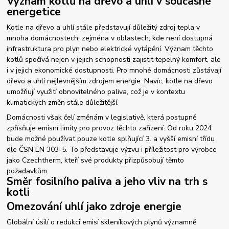
Význam kotlů na dřevo a uhlí v současné
energetice
Kotle na dřevo a uhlí stále představují důležitý zdroj tepla v
mnoha domácnostech, zejména v oblastech, kde není dostupná
infrastruktura pro plyn nebo elektrické vytápění. Význam těchto
kotlů spočívá nejen v jejich schopnosti zajistit tepelný komfort, ale
i v jejich ekonomické dostupnosti. Pro mnohé domácnosti zůstávají
dřevo a uhlí nejlevnějším zdrojem energie. Navíc, kotle na dřevo
umožňují využití obnovitelného paliva, což je v kontextu
klimatických změn stále důležitější.
Domácnosti však čelí změnám v legislativě, která postupně
zpřísňuje emisní limity pro provoz těchto zařízení. Od roku 2024
bude možné používat pouze kotle splňující 3. a vyšší emisní třídu
dle ČSN EN 303-5. To představuje výzvu i příležitost pro výrobce
jako Czechtherm, kteří své produkty přizpůsobují těmto
požadavkům.
Směr fosilního paliva a jeho vliv na trh s
kotli
Omezování uhlí jako zdroje energie
Globální úsilí o redukci emisí skleníkových plynů významně