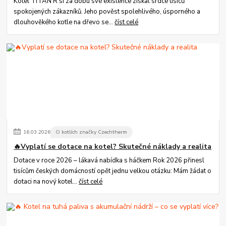
Kotel TITAN R si za dobu své existence získal srdce tisíců
spokojených zákazníků. Jeho pověst spolehlivého, úsporného a
dlouhověkého kotle na dřevo se...
číst celé
16
.
03
.
2026
O kotlích značky Czechtherm
🔥Vyplatí se dotace na kotel? Skutečné náklady a realita
Dotace v roce 2026 – lákavá nabídka s háčkem Rok 2026 přinesl
tisícům českých domácností opět jednu velkou otázku: Mám žádat o
dotaci na nový kotel...
číst celé