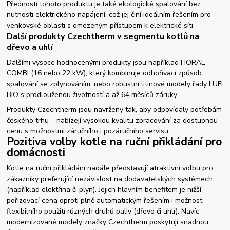
Předností tohoto produktu je také ekologické spalování bez
nutnosti elektrického napájení, což jej činí ideálním řešením pro
venkovské oblasti s omezeným přístupem k elektrické síti.
Další produkty Czechtherm v segmentu kotlů na
dřevo a uhlí
Dalšími vysoce hodnocenými produkty jsou například HORAL
COMBI (16 nebo 22 kW), který kombinuje odhořívací způsob
spalování se zplynováním, nebo robustní litinové modely řady LUFI
BIO s prodlouženou životností a až 64 měsíců záruky.
Produkty Czechtherm jsou navrženy tak, aby odpovídaly potřebám
českého trhu – nabízejí vysokou kvalitu zpracování za dostupnou
cenu s možnostmi záručního i pozáručního servisu.
Pozitiva volby kotle na ruční přikládání pro
domácnosti
Kotle na ruční přikládání nadále představují atraktivní volbu pro
zákazníky preferující nezávislost na dodavatelských systémech
(například elektřina či plyn). Jejich hlavním benefitem je nižší
pořizovací cena oproti plně automatickým řešením i možnost
flexibilního použití různých druhů paliv (dřevo či uhlí). Navíc
modernizované modely značky Czechtherm poskytují snadnou