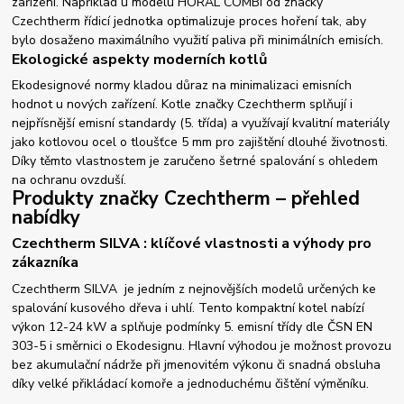
zařízení. Například u modelu HORAL COMBI od značky
Czechtherm řídicí jednotka optimalizuje proces hoření tak, aby
bylo dosaženo maximálního využití paliva při minimálních emisích.
Ekologické aspekty moderních kotlů
Ekodesignové normy kladou důraz na minimalizaci emisních
hodnot u nových zařízení. Kotle značky Czechtherm splňují i
nejpřísnější emisní standardy (5. třída) a využívají kvalitní materiály
jako kotlovou ocel o tloušťce 5 mm pro zajištění dlouhé životnosti.
Díky těmto vlastnostem je zaručeno šetrné spalování s ohledem
na ochranu ovzduší.
Produkty značky Czechtherm – přehled
nabídky
Czechtherm SILVA : klíčové vlastnosti a výhody pro
zákazníka
Czechtherm SILVA je jedním z nejnovějších modelů určených ke
spalování kusového dřeva i uhlí. Tento kompaktní kotel nabízí
výkon 12-24 kW a splňuje podmínky 5. emisní třídy dle ČSN EN
303-5 i směrnici o Ekodesignu. Hlavní výhodou je možnost provozu
bez akumulační nádrže při jmenovitém výkonu či snadná obsluha
díky velké přikládací komoře a jednoduchému čištění výměníku.