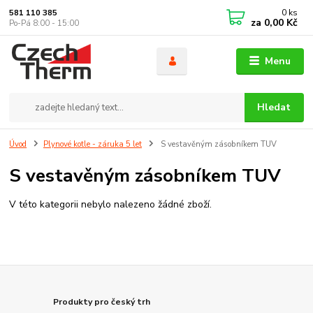
0
ks
581 110 385
za
0,00 Kč
Po-Pá 8:00 - 15:00
Menu
Hledat
Úvod
Plynové kotle - záruka 5 let
S vestavěným zásobníkem TUV
S vestavěným zásobníkem TUV
V této kategorii nebylo nalezeno žádné zboží.
Produkty pro český trh