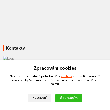
Kontakty
Zpracování cookies
581 110 385
Po-Pá 8:00 - 15:00
Náš e-shop a partneři potřebují Váš
souhlas
s použitím souborů
cookies, aby Vám mohli zobrazovat informace týkající se Vašich
info@czechtherm.cz
zájmů.
Souhlasím
Nastavení