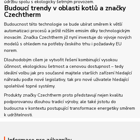
údržbu spolu s ekologicky šetrným provozem.
Budoucí trendy v oblasti kotlů a značky
Czechtherm
Budoucnost této technologie se bude ubírat směrem k větší
automatizaci procesů a ještě nižším emisím díky technologickým
inovacím. Značka Czechtherm již nyní investuje do vývoje nových
modelů s ohledem na potřeby českého trhu i požadavky EU
norem.
Dlouhodobým cílem je vytvořit řešení kombinující vysokou
účinnost, ekologickou šetrnost a cenovou dostupnost – tedy
ideální volbu jak pro současné majitele starších zařízení hledající
náhradu podle nové legislativy, tak pro nové uživatele hledající
spolehlivé topné systémy.
Produkty značky Czechtherm proto představují nejen kvalitu
podporovanou dlouhou tradicí výroby, ale také jistotu do
budoucna v kontextu postupující transformace energetiky směrem
k udržitelnosti.
Informace pro zákazníky