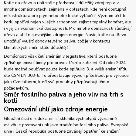
Kotle na dřevo a uhlí stále představují důležitý zdroj tepla v
mnoha domácnostech, zejména v oblastech, kde není dostupná
infrastruktura pro plyn nebo elektrické vytápění. Význam těchto
kotlů spočívá nejen v jejich schopnosti zajistit tepelný komfort, ale
i v jejich ekonomické dostupnosti. Pro mnohé domácnosti zůstávají
dřevo a uhlí nejlevnějším zdrojem energie. Navíc, kotle na dřevo
umožňují využití obnovitelného paliva, což je v kontextu
klimatických změn stále důležitější.
Domácnosti však čelí změnám v legislativě, která postupně
zpřísňuje emisní limity pro provoz těchto zařízení. Od roku 2024
bude možné používat pouze kotle splňující 3. a vyšší emisní třídu
dle ČSN EN 303-5. To představuje výzvu i příležitost pro výrobce
jako Czechtherm, kteří své produkty přizpůsobují těmto
požadavkům.
Směr fosilního paliva a jeho vliv na trh s
kotli
Omezování uhlí jako zdroje energie
Globální úsilí o redukci emisí skleníkových plynů významně
ovlivňuje postavení uhlí jako tradičního fosilního paliva. Evropská
unie i Česká republika postupně zavádějí opatření ke snížení