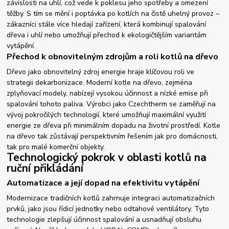
závislosti na uhlí, což vede k poklesu jeho spotřeby a omezení
těžby. S tím se mění i poptávka po kotlích na čistě uhelný provoz –
zákazníci stále více hledají zařízení, která kombinují spalování
dřeva i uhlí nebo umožňují přechod k ekologičtějším variantám
vytápění.
Přechod k obnovitelným zdrojům a roli kotlů na dřevo
Dřevo jako obnovitelný zdroj energie hraje klíčovou roli ve
strategii dekarbonizace. Moderní kotle na dřevo, zejména
zplyňovací modely, nabízejí vysokou účinnost a nízké emise při
spalování tohoto paliva. Výrobci jako Czechtherm se zaměřují na
vývoj pokročilých technologií, které umožňují maximální využití
energie ze dřeva při minimálním dopadu na životní prostředí. Kotle
na dřevo tak zůstávají perspektivním řešením jak pro domácnosti,
tak pro malé komerční objekty.
Technologický pokrok v oblasti kotlů na
ruční přikládání
Automatizace a její dopad na efektivitu vytápění
Modernizace tradičních kotlů zahrnuje integraci automatizačních
prvků, jako jsou řídicí jednotky nebo odtahové ventilátory. Tyto
technologie zlepšují účinnost spalování a usnadňují obsluhu