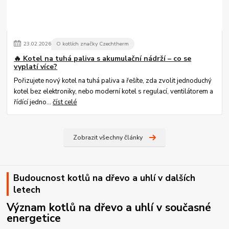
23
.
02
.
2026
O kotlích značky Czechtherm
🔥 Kotel na tuhá paliva s akumulační nádrží – co se
vyplatí více?
Pořizujete nový kotel na tuhá paliva a řešíte, zda zvolit jednoduchý
kotel bez elektroniky, nebo moderní kotel s regulací, ventilátorem a
řídící jedno...
číst celé
Zobrazit všechny články
Budoucnost kotlů na dřevo a uhlí v dalších
letech
Význam kotlů na dřevo a uhlí v současné
energetice