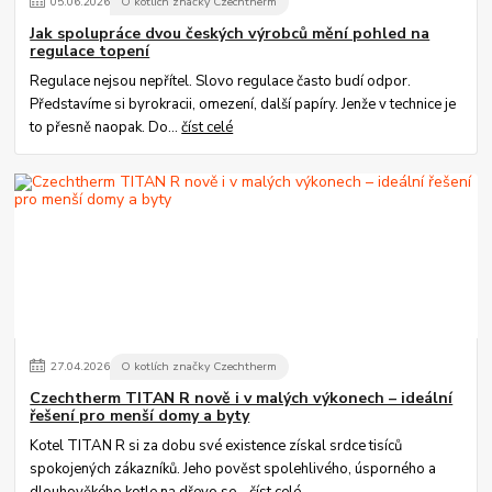
05
.
06
.
2026
O kotlích značky Czechtherm
Jak spolupráce dvou českých výrobců mění pohled na
regulace topení
Regulace nejsou nepřítel. Slovo regulace často budí odpor.
Představíme si byrokracii, omezení, další papíry. Jenže v technice je
to přesně naopak. Do...
číst celé
27
.
04
.
2026
O kotlích značky Czechtherm
Czechtherm TITAN R nově i v malých výkonech – ideální
řešení pro menší domy a byty
Kotel TITAN R si za dobu své existence získal srdce tisíců
spokojených zákazníků. Jeho pověst spolehlivého, úsporného a
dlouhověkého kotle na dřevo se...
číst celé