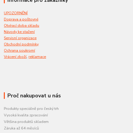
UPOZORNĚNÍ
Doprava a poštovné
Otvírací doba skladu
Návody ke stažení
Servisní organizace
Obchodní podmínky
Ochrana soukromí
,
Vrácení zboží
reklamace
Proč nakupovat u nás
Produkty speciálně pro český trh
Vysoká kvalita zpracování
Většina produktů skladem
Záruka až 64 měsíců