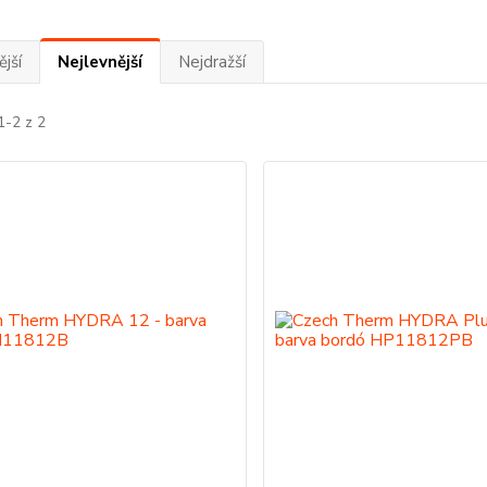
jší
Nejlevnější
Nejdražší
1-2 z 2