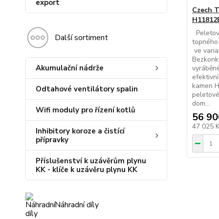
export
Czech T
H11812
Peletov
Další sortiment
topného
ve varia
Bezkonk
Akumulační nádrže
vyráběné
efektivn
kamen Hy
Odtahové ventilátory spalin
peletové
dom...
Wifi moduly pro řízení kotlů
56 90
47 025 
Inhibitory koroze a čistící
přípravky
Příslušenství k uzávěrům plynu
KK - klíče k uzávěru plynu KK
Náhradní díly