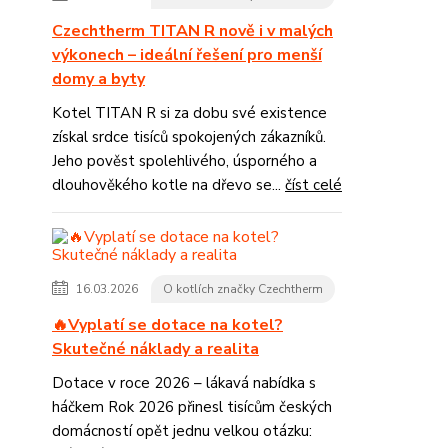
Czechtherm TITAN R nově i v malých
výkonech – ideální řešení pro menší
domy a byty
Kotel TITAN R si za dobu své existence
získal srdce tisíců spokojených zákazníků.
Jeho pověst spolehlivého, úsporného a
dlouhověkého kotle na dřevo se...
číst celé
16.03.2026
O kotlích značky Czechtherm
🔥Vyplatí se dotace na kotel?
Skutečné náklady a realita
Dotace v roce 2026 – lákavá nabídka s
háčkem Rok 2026 přinesl tisícům českých
domácností opět jednu velkou otázku: