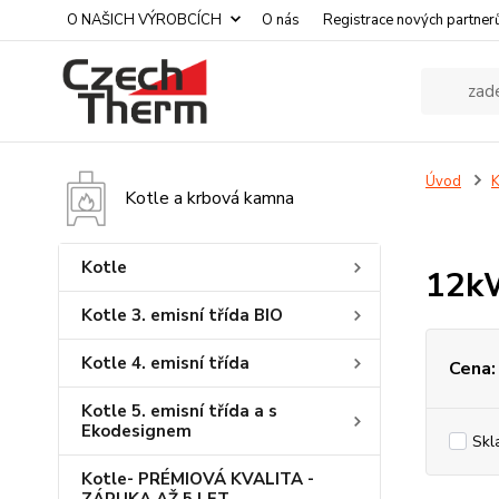
O NAŠICH VÝROBCÍCH
O nás
Registrace nových partner
Úvod
K
Kotle a krbová kamna
Kotle
12k
Kotle 3. emisní třída BIO
Kotle 4. emisní třída
Cena:
Kotle 5. emisní třída a s
Ekodesignem
Skl
Kotle- PRÉMIOVÁ KVALITA -