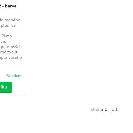
 - barva
do topného
 plus ve
a Přímo
tní,
z peletových
oč zvolit
tepla vašeho
Skladem
šíku
strana
z 1