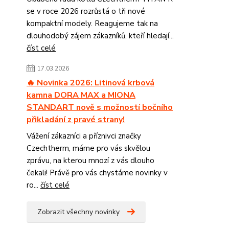
se v roce 2026 rozrůstá o tři nové
kompaktní modely. Reagujeme tak na
dlouhodobý zájem zákazníků, kteří hledají...
číst celé
17.03.2026
🔥 Novinka 2026: Litinová krbová
kamna DORA MAX a MIONA
STANDART nově s možností bočního
přikladání z pravé strany!
Vážení zákazníci a příznivci značky
Czechtherm, máme pro vás skvělou
zprávu, na kterou mnozí z vás dlouho
čekali! Právě pro vás chystáme novinky v
ro...
číst celé
Zobrazit všechny novinky