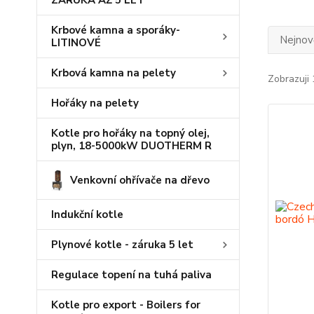
ZÁRUKA AŽ 5 LET
Krbové kamna a sporáky-
Nejnově
LITINOVÉ
Krbová kamna na pelety
Zobrazuji 
Hořáky na pelety
Kotle pro hořáky na topný olej,
plyn, 18-5000kW DUOTHERM R
Venkovní ohřívače na dřevo
Indukční kotle
Plynové kotle - záruka 5 let
Regulace topení na tuhá paliva
Kotle pro export - Boilers for