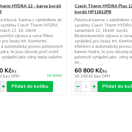
herm HYDRA 12 - barva bordó
Czech Therm HYDRA Plus 12
B
bordó HP11812PB
á krbová kamna s výměníkem do
Peletová kamna s výměníkem 
 systému Czech Therm HYDRA
systému Czech Therm HYDRA
ntách 12, 16, 24kW
variantách 12, 16,kW bordó
urenční výbava a cena Přímo
Bezkonkurenční výbava a cen
 pro český trh. Komfortní,
vyráběné pro český trh. Komfor
í a automatický provoz peletových
efektivní a automatický provo
dra, to jsou důvody proč zvolit
kamen Hydra, to jsou důvody pr
 vytápění jako zdroj tepla vašeho
peletové vytápění jako zdroj 
do...
0 Kč
60 800 Kč
/
ks
/
ks
na dotaz
Kč
bez DPH
50 248 Kč
bez DPH
Přidat do košíku
Přidat do ko