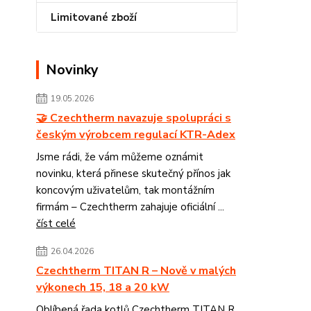
Limitované zboží
Novinky
19.05.2026
🤝 Czechtherm navazuje spolupráci s
českým výrobcem regulací KTR-Adex
Jsme rádi, že vám můžeme oznámit
novinku, která přinese skutečný přínos jak
koncovým uživatelům, tak montážním
firmám – Czechtherm zahajuje oficiální ...
číst celé
26.04.2026
Czechtherm TITAN R – Nově v malých
výkonech 15, 18 a 20 kW
Oblíbená řada kotlů Czechtherm TITAN R