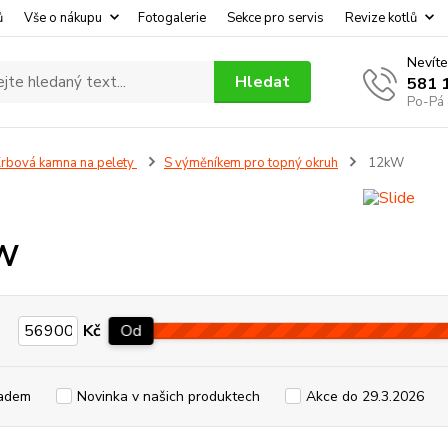
ů
Vše o nákupu
Fotogalerie
Sekce pro servis
Revize kotlů
Nevíte
Hledat
581 
Po-Pá 
rbová kamna na pelety
S výměníkem pro topný okruh
12kW
W
Kč
Od
adem
Novinka v našich produktech
Akce do 29.3.2026