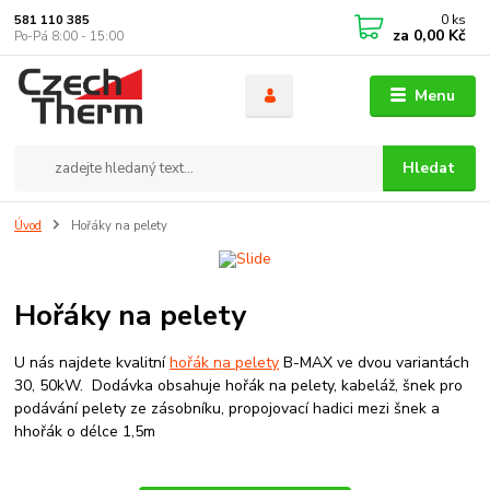
0
ks
581 110 385
za
0,00 Kč
Po-Pá 8:00 - 15:00
Menu
Hledat
Úvod
Hořáky na pelety
Hořáky na pelety
U nás najdete kvalitní
hořák na pelety
B-MAX ve dvou variantách
30, 50kW. Dodávka obsahuje hořák na pelety, kabeláž, šnek pro
podávání pelety ze zásobníku, propojovací hadici mezi šnek a
hhořák o délce 1,5m