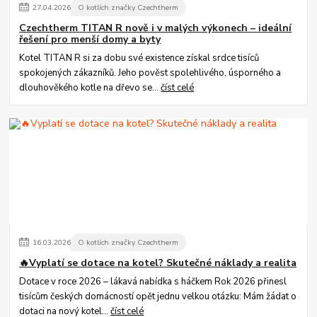
27
.
04
.
2026
O kotlích značky Czechtherm
Czechtherm TITAN R nově i v malých výkonech – ideální
řešení pro menší domy a byty
Kotel TITAN R si za dobu své existence získal srdce tisíců
spokojených zákazníků. Jeho pověst spolehlivého, úsporného a
dlouhověkého kotle na dřevo se...
číst celé
16
.
03
.
2026
O kotlích značky Czechtherm
🔥Vyplatí se dotace na kotel? Skutečné náklady a realita
Dotace v roce 2026 – lákavá nabídka s háčkem Rok 2026 přinesl
tisícům českých domácností opět jednu velkou otázku: Mám žádat o
dotaci na nový kotel...
číst celé