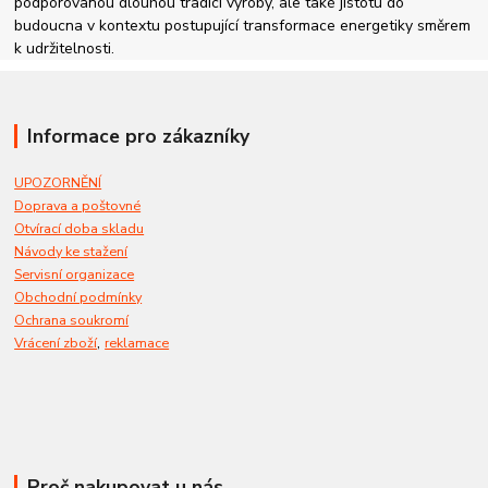
podporovanou dlouhou tradicí výroby, ale také jistotu do
budoucna v kontextu postupující transformace energetiky směrem
k udržitelnosti.
Informace pro zákazníky
UPOZORNĚNÍ
Doprava a poštovné
Otvírací doba skladu
Návody ke stažení
Servisní organizace
Obchodní podmínky
Ochrana soukromí
,
Vrácení zboží
reklamace
Proč nakupovat u nás