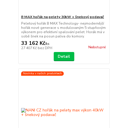
B MAX hořák na pelety 30kW + šnekový podavač
Peletový hořák B MAX Technology- nejmodernější
hořák nové generace s modulovaným 5 stupňovým
výkonem pro efektivní spalování pelet. Horák má v
sobě šnek na posun paliva do komory.
33 162 Kč
/
ks
Nedostupné
27 407 Kč
bez DPH
Detail
Novinka v našich produktech