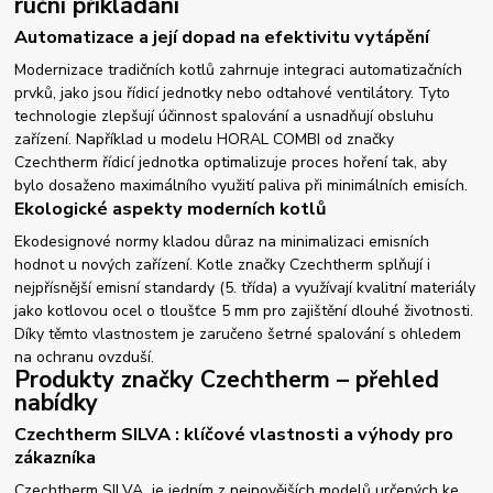
ruční přikládání
Automatizace a její dopad na efektivitu vytápění
Modernizace tradičních kotlů zahrnuje integraci automatizačních
prvků, jako jsou řídicí jednotky nebo odtahové ventilátory. Tyto
technologie zlepšují účinnost spalování a usnadňují obsluhu
zařízení. Například u modelu HORAL COMBI od značky
Czechtherm řídicí jednotka optimalizuje proces hoření tak, aby
bylo dosaženo maximálního využití paliva při minimálních emisích.
Ekologické aspekty moderních kotlů
Ekodesignové normy kladou důraz na minimalizaci emisních
hodnot u nových zařízení. Kotle značky Czechtherm splňují i
nejpřísnější emisní standardy (5. třída) a využívají kvalitní materiály
jako kotlovou ocel o tloušťce 5 mm pro zajištění dlouhé životnosti.
Díky těmto vlastnostem je zaručeno šetrné spalování s ohledem
na ochranu ovzduší.
Produkty značky Czechtherm – přehled
nabídky
Czechtherm SILVA : klíčové vlastnosti a výhody pro
zákazníka
Czechtherm SILVA je jedním z nejnovějších modelů určených ke