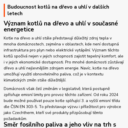
Budoucnost kotlů na dřevo a uhlí v dalších
letech
Význam kotlů na dřevo a uhlí v současné
energetice
Kotle na dřevo a uhlí stále představují důležitý zdroj tepla v
mnoha domácnostech, zejména v oblastech, kde není dostupná
infrastruktura pro plyn nebo elektrické vytápění. Význam těchto
kotlů spočívá nejen v jejich schopnosti zajistit tepelný komfort, ale
i v jejich ekonomické dostupnosti. Pro mnohé domácnosti zůstávají
dřevo a uhlí nejlevnějším zdrojem energie. Navíc, kotle na dřevo
umožňují využití obnovitelného paliva, což je v kontextu
klimatických změn stále důležitější.
Domácnosti však čelí změnám v legislativě, která postupně
zpřísňuje emisní limity pro provoz těchto zařízení. Od roku 2024
bude možné používat pouze kotle splňující 3. a vyšší emisní třídu
dle ČSN EN 303-5. To představuje výzvu i příležitost pro výrobce
jako Czechtherm, kteří své produkty přizpůsobují těmto
požadavkům.
Směr fosilního paliva a jeho vliv na trh s