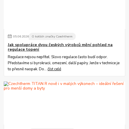
05
.
06
.
2026
O kotlích značky Czechtherm
Jak spolupráce dvou českých výrobců mění pohled na
regulace topení
Regulace nejsou nepřítel. Slovo regulace často budí odpor.
Představíme si byrokracii, omezení, další papíry. Jenže v technice je
to přesně naopak. Do...
číst celé