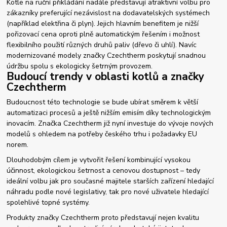
Kotle na ruční přikládání nadále představují atraktivní volbu pro
zákazníky preferující nezávislost na dodavatelských systémech
(například elektřina či plyn). Jejich hlavním benefitem je nižší
pořizovací cena oproti plně automatickým řešením i možnost
flexibilního použití různých druhů paliv (dřevo či uhlí). Navíc
modernizované modely značky Czechtherm poskytují snadnou
údržbu spolu s ekologicky šetrným provozem.
Budoucí trendy v oblasti kotlů a značky
Czechtherm
Budoucnost této technologie se bude ubírat směrem k větší
automatizaci procesů a ještě nižším emisím díky technologickým
inovacím. Značka Czechtherm již nyní investuje do vývoje nových
modelů s ohledem na potřeby českého trhu i požadavky EU
norem.
Dlouhodobým cílem je vytvořit řešení kombinující vysokou
účinnost, ekologickou šetrnost a cenovou dostupnost – tedy
ideální volbu jak pro současné majitele starších zařízení hledající
náhradu podle nové legislativy, tak pro nové uživatele hledající
spolehlivé topné systémy.
Produkty značky Czechtherm proto představují nejen kvalitu