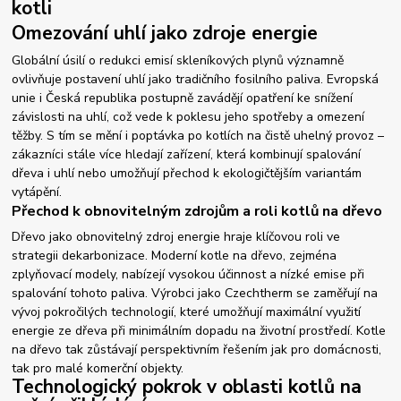
kotli
Omezování uhlí jako zdroje energie
Globální úsilí o redukci emisí skleníkových plynů významně
ovlivňuje postavení uhlí jako tradičního fosilního paliva. Evropská
unie i Česká republika postupně zavádějí opatření ke snížení
závislosti na uhlí, což vede k poklesu jeho spotřeby a omezení
těžby. S tím se mění i poptávka po kotlích na čistě uhelný provoz –
zákazníci stále více hledají zařízení, která kombinují spalování
dřeva i uhlí nebo umožňují přechod k ekologičtějším variantám
vytápění.
Přechod k obnovitelným zdrojům a roli kotlů na dřevo
Dřevo jako obnovitelný zdroj energie hraje klíčovou roli ve
strategii dekarbonizace. Moderní kotle na dřevo, zejména
zplyňovací modely, nabízejí vysokou účinnost a nízké emise při
spalování tohoto paliva. Výrobci jako Czechtherm se zaměřují na
vývoj pokročilých technologií, které umožňují maximální využití
energie ze dřeva při minimálním dopadu na životní prostředí. Kotle
na dřevo tak zůstávají perspektivním řešením jak pro domácnosti,
tak pro malé komerční objekty.
Technologický pokrok v oblasti kotlů na