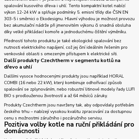
spalování kusového dřeva i uhlí. Tento kompaktní kotel nabízí
výkon 12-24 kW a splňuje podmínky 5. emisní třídy dle ČSN EN
303-5 i směrnici o Ekodesignu. Hlavní výhodou je možnost provozu
bez akumulační nádrže při jmenovitém výkonu či snadná obsluha
díky velké přikládací komoře a jednoduchému čištění výměníku.
Předností tohoto produktu je také ekologické spalování bez
nutnosti elektrického napájení, což jej činí ideálním řešením pro
venkovské oblasti s omezeným přístupem k elektrické síti.
Další produkty Czechtherm v segmentu kotlů na
dřevo a uhlí
Dalšími vysoce hodnocenými produkty jsou například HORAL
COMBI (16 nebo 22 kW), který kombinuje odhořívací způsob
spalování se zplynováním, nebo robustní litinové modely řady LUFI
BIO s prodlouženou životností a až 64 měsíců záruky.
Produkty Czechtherm jsou navrženy tak, aby odpovídaly potřebám
českého trhu – nabízejí vysokou kvalitu zpracování za dostupnou
cenu s možnostmi záručního i pozáručního servisu.
Pozitiva volby kotle na ruční přikládání pro
domácnosti