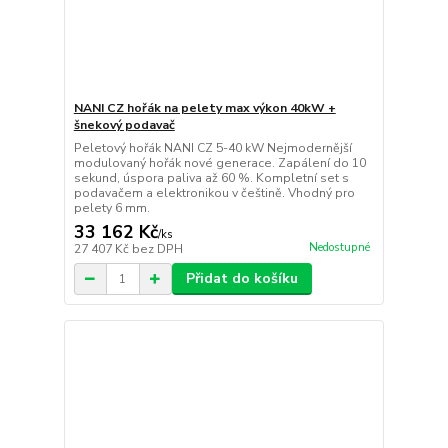
NANI CZ hořák na pelety max výkon 40kW +
šnekový podavač
Peletový hořák NANI CZ 5-40 kW Nejmodernější
modulovaný hořák nové generace. Zapálení do 10
sekund, úspora paliva až 60 %. Kompletní set s
podavačem a elektronikou v češtině. Vhodný pro
pelety 6 mm.
33 162 Kč
/
ks
Nedostupné
27 407 Kč
bez DPH
Přidat do košíku