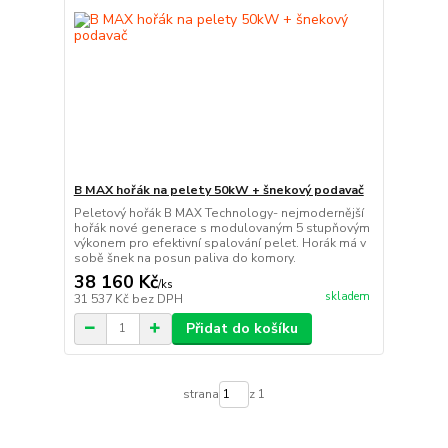
B MAX hořák na pelety 50kW + šnekový podavač
Peletový hořák B MAX Technology- nejmodernější
hořák nové generace s modulovaným 5 stupňovým
výkonem pro efektivní spalování pelet. Horák má v
sobě šnek na posun paliva do komory.
38 160 Kč
/
ks
skladem
31 537 Kč
bez DPH
Přidat do košíku
strana
z 1