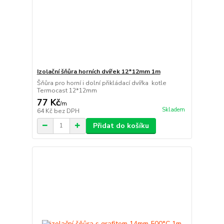
Izolační šňůra horních dvířek 12*12mm 1m
Šňůra pro horní i dolní přikládací dvířka kotle
Termocast 12*12mm
77 Kč
/
m
Skladem
64 Kč
bez DPH
Přidat do košíku