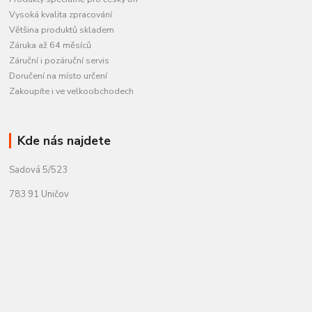
Vysoká kvalita zpracování
Většina produktů skladem
Záruka až 64 měsíců
Záruční i pozáruční servis
Doručení na místo určení
Zakoupíte i ve velkoobchodech
Kde nás najdete
Sadová 5/523
783 91 Uničov