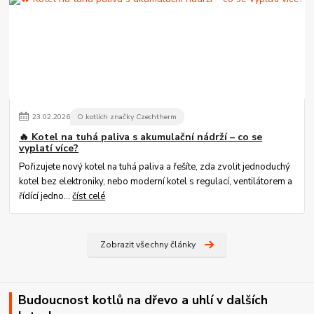
23
.
02
.
2026
O kotlích značky Czechtherm
🔥 Kotel na tuhá paliva s akumulační nádrží – co se
vyplatí více?
Pořizujete nový kotel na tuhá paliva a řešíte, zda zvolit jednoduchý
kotel bez elektroniky, nebo moderní kotel s regulací, ventilátorem a
řídící jedno...
číst celé
Zobrazit všechny články
Budoucnost kotlů na dřevo a uhlí v dalších