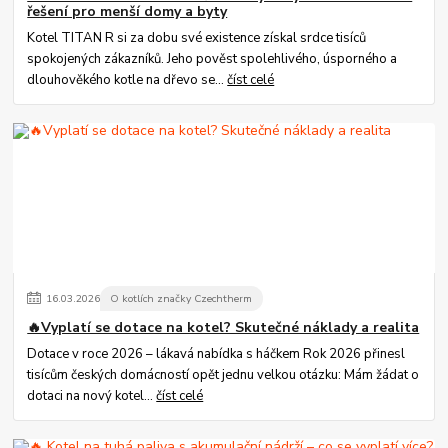
řešení pro menší domy a byty
Kotel TITAN R si za dobu své existence získal srdce tisíců
spokojených zákazníků. Jeho pověst spolehlivého, úsporného a
dlouhověkého kotle na dřevo se...
číst celé
16
.
03
.
2026
O kotlích značky Czechtherm
🔥Vyplatí se dotace na kotel? Skutečné náklady a realita
Dotace v roce 2026 – lákavá nabídka s háčkem Rok 2026 přinesl
tisícům českých domácností opět jednu velkou otázku: Mám žádat o
dotaci na nový kotel...
číst celé