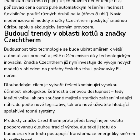
(například elektřina či plyn). Jejich hlavním benefitem je nižší
pořizovací cena oproti plně automatickým řešením i možnost
flexibilního použití různých druhů paliv (dřevo či uhlí). Navíc
modernizované modely značky Czechtherm poskytují snadnou
údržbu spolu s ekologicky šetrným provozem.
Budoucí trendy v oblasti kotlů a značky
Czechtherm
Budoucnost této technologie se bude ubírat směrem k větší
automatizaci procesů a ještě nižším emisím díky technologickým
inovacím. Značka Czechtherm již nyní investuje do vývoje nových
modelů s ohledem na potřeby českého trhu i požadavky EU
norem.
Dlouhodobým cílem je vytvořit řešení kombinující vysokou
účinnost, ekologickou šetrnost a cenovou dostupnost – tedy
ideální volbu jak pro současné majitele starších zařízení hledající
náhradu podle nové legislativy, tak pro nové uživatele hledající
spolehlivé topné systémy.
Produkty značky Czechtherm proto představují nejen kvalitu
podporovanou dlouhou tradicí výroby, ale také jistotu do
budoucna v kontextu postupující transformace energetiky směrem