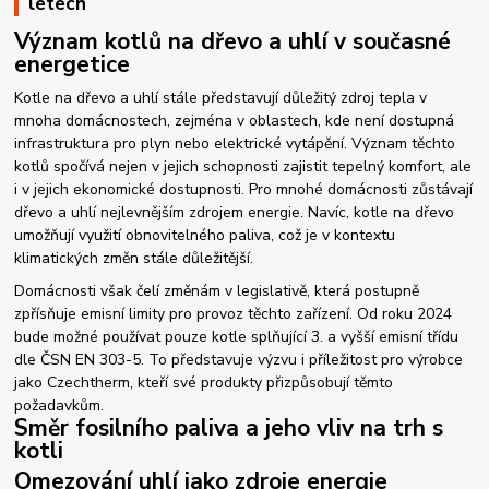
letech
Význam kotlů na dřevo a uhlí v současné
energetice
Kotle na dřevo a uhlí stále představují důležitý zdroj tepla v
mnoha domácnostech, zejména v oblastech, kde není dostupná
infrastruktura pro plyn nebo elektrické vytápění. Význam těchto
kotlů spočívá nejen v jejich schopnosti zajistit tepelný komfort, ale
i v jejich ekonomické dostupnosti. Pro mnohé domácnosti zůstávají
dřevo a uhlí nejlevnějším zdrojem energie. Navíc, kotle na dřevo
umožňují využití obnovitelného paliva, což je v kontextu
klimatických změn stále důležitější.
Domácnosti však čelí změnám v legislativě, která postupně
zpřísňuje emisní limity pro provoz těchto zařízení. Od roku 2024
bude možné používat pouze kotle splňující 3. a vyšší emisní třídu
dle ČSN EN 303-5. To představuje výzvu i příležitost pro výrobce
jako Czechtherm, kteří své produkty přizpůsobují těmto
požadavkům.
Směr fosilního paliva a jeho vliv na trh s
kotli
Omezování uhlí jako zdroje energie