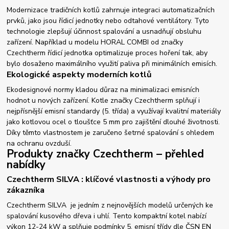
Modernizace tradičních kotlů zahrnuje integraci automatizačních
prvků, jako jsou řídicí jednotky nebo odtahové ventilátory. Tyto
technologie zlepšují účinnost spalování a usnadňují obsluhu
zařízení. Například u modelu HORAL COMBI od značky
Czechtherm řídicí jednotka optimalizuje proces hoření tak, aby
bylo dosaženo maximálního využití paliva při minimálních emisích.
Ekologické aspekty moderních kotlů
Ekodesignové normy kladou důraz na minimalizaci emisních
hodnot u nových zařízení. Kotle značky Czechtherm splňují i
nejpřísnější emisní standardy (5. třída) a využívají kvalitní materiály
jako kotlovou ocel o tloušťce 5 mm pro zajištění dlouhé životnosti.
Díky těmto vlastnostem je zaručeno šetrné spalování s ohledem
na ochranu ovzduší.
Produkty značky Czechtherm – přehled
nabídky
Czechtherm SILVA : klíčové vlastnosti a výhody pro
zákazníka
Czechtherm SILVA je jedním z nejnovějších modelů určených ke
spalování kusového dřeva i uhlí. Tento kompaktní kotel nabízí
výkon 12-24 kW a splňuje podmínky 5. emisní třídy dle ČSN EN