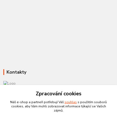
Kontakty
581 110 385
Zpracování cookies
Po-Pá 8:00 - 15:00
Náš e-shop a partneři potřebují Váš
souhlas
s použitím souborů
cookies, aby Vám mohli zobrazovat informace týkající se Vašich
info@czechtherm.cz
zájmů.