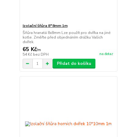
Izolační šňůra 8*8mm 1m
Šňůra hranatá 8x8mm Lze použít pro dvířka na jiné
kotle. Změřte před objednáním drážku Vašich
dvířek.
65 Kč
/
m
na dotaz
54 Kč
bez DPH
Přidat do košíku