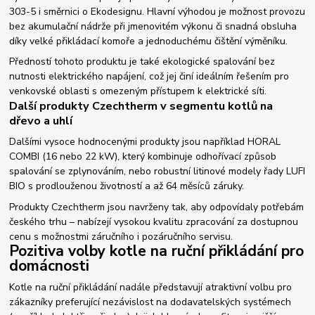
303-5 i směrnici o Ekodesignu. Hlavní výhodou je možnost provozu
bez akumulační nádrže při jmenovitém výkonu či snadná obsluha
díky velké přikládací komoře a jednoduchému čištění výměníku.
Předností tohoto produktu je také ekologické spalování bez
nutnosti elektrického napájení, což jej činí ideálním řešením pro
venkovské oblasti s omezeným přístupem k elektrické síti.
Další produkty Czechtherm v segmentu kotlů na
dřevo a uhlí
Dalšími vysoce hodnocenými produkty jsou například HORAL
COMBI (16 nebo 22 kW), který kombinuje odhořívací způsob
spalování se zplynováním, nebo robustní litinové modely řady LUFI
BIO s prodlouženou životností a až 64 měsíců záruky.
Produkty Czechtherm jsou navrženy tak, aby odpovídaly potřebám
českého trhu – nabízejí vysokou kvalitu zpracování za dostupnou
cenu s možnostmi záručního i pozáručního servisu.
Pozitiva volby kotle na ruční přikládání pro
domácnosti
Kotle na ruční přikládání nadále představují atraktivní volbu pro
zákazníky preferující nezávislost na dodavatelských systémech