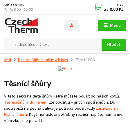
0
ks
581 110 385
za
0,00 Kč
Po-Pá 8:00 - 15:00
Menu
Hledat
Úvod
Náhradní díly ke kotlům a krbům
Těsnící šňůry
Těsnící šňůry
V teto sekci najdete šňůry ketré můžete použít do našich kotlů.
Těsnící šňůra do kamen
lze použít u v jíných spotřebičích. Do
spotřebičů na pevná paliva je potřeba použít vždy
žáruvzdorná
těsnící šnůra
. Když nenajdete potřebný rozměr napište nám a my
Vám zkusíme poradit.