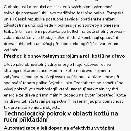
Globální úsilí o redukci emisí skleníkových plynů významně
ovlivňuje postavení uhlí jako tradičního fosilního paliva. Evropská
unie i Česká republika postupně zavádějí opatření ke snížení
závislosti na uhlí, což vede k poklesu jeho spotřeby a omezení
těžby. S tím se mění i poptávka po kotlích na čistě uhelný provoz –
zákazníci stále více hledají zařízení, která kombinují spalování
dřeva i uhlí nebo umožňují přechod k ekologičtějším variantám
vytápění.
Přechod k obnovitelným zdrojům a roli kotlů na dřevo
Dřevo jako obnovitelný zdroj energie hraje klíčovou roli ve
strategii dekarbonizace. Moderní kotle na dřevo, zejména
zplyňovací modely, nabízejí vysokou účinnost a nízké emise při
spalování tohoto paliva. Výrobci jako Czechtherm se zaměřují na
vývoj pokročilých technologií, které umožňují maximální využití
energie ze dřeva při minimálním dopadu na životní prostředí. Kotle
na dřevo tak zůstávají perspektivním řešením jak pro domácnosti,
tak pro malé komerční objekty.
Technologický pokrok v oblasti kotlů na
ruční přikládání
Automatizace a její dopad na efektivitu vytápění