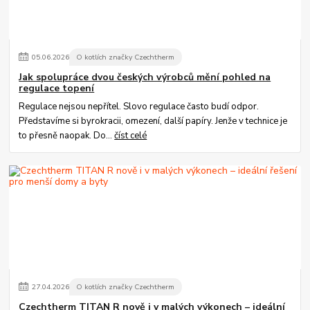
05
.
06
.
2026
O kotlích značky Czechtherm
Jak spolupráce dvou českých výrobců mění pohled na
regulace topení
Regulace nejsou nepřítel. Slovo regulace často budí odpor.
Představíme si byrokracii, omezení, další papíry. Jenže v technice je
to přesně naopak. Do...
číst celé
27
.
04
.
2026
O kotlích značky Czechtherm
Czechtherm TITAN R nově i v malých výkonech – ideální