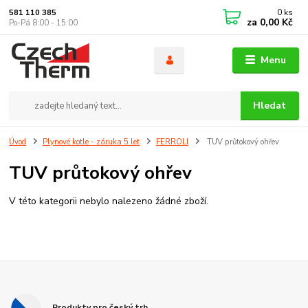
0
ks
581 110 385
za
0,00 Kč
Po-Pá 8:00 - 15:00
Menu
Hledat
Úvod
Plynové kotle - záruka 5 let
FERROLI
TUV průtokový ohřev
TUV průtokový ohřev
V této kategorii nebylo nalezeno žádné zboží.
Produkty pro český trh