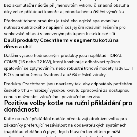
bez akumulační nádrže při jmenovitém výkonu či snadná obsluha
díky velké přikládací komoře a jednoduchému čištění výměníku.
Předností tohoto produktu je také ekologické spalování bez
nutnosti elektrického napájení, což jej činí ideálním řešením pro
venkovské oblasti s omezeným přístupem k elektrické síti.
Další produkty Czechtherm v segmentu kotlů na
dřevo a uhlí
Dalšími vysoce hodnocenými produkty jsou například HORAL
COMBI (16 nebo 22 kW), který kombinuje odhořívací způsob
spalování se zplynováním, nebo robustní litinové modely řady LUFI
BIO s prodlouženou životností a až 64 měsíců záruky.
Produkty Czechtherm jsou navrženy tak, aby odpovídaly potřebám
českého trhu – nabízejí vysokou kvalitu zpracování za dostupnou
cenu s možnostmi záručního i pozáručního servisu.
Pozitiva volby kotle na ruční přikládání pro
domácnosti
Kotle na ruční přikládání nadále představují atraktivní volbu pro
zákazníky preferující nezávislost na dodavatelských systémech
(například elektřina či plyn). Jejich hlavním benefitem je nižší