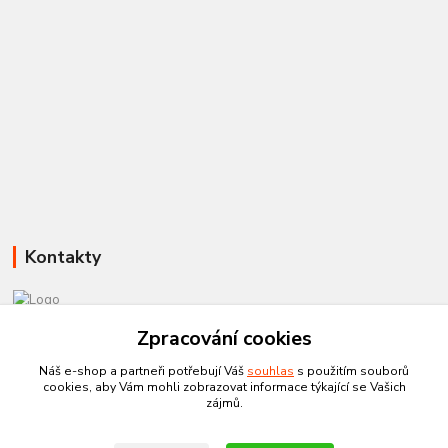
Kontakty
581 110 385
Zpracování cookies
Po-Pá 8:00 - 15:00
Náš e-shop a partneři potřebují Váš
souhlas
s použitím souborů
cookies, aby Vám mohli zobrazovat informace týkající se Vašich
info@czechtherm.cz
zájmů.