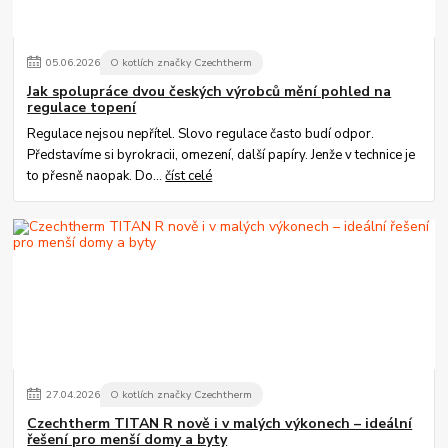
05
.
06
.
2026
O kotlích značky Czechtherm
Jak spolupráce dvou českých výrobců mění pohled na
regulace topení
Regulace nejsou nepřítel. Slovo regulace často budí odpor.
Představíme si byrokracii, omezení, další papíry. Jenže v technice je
to přesně naopak. Do...
číst celé
27
.
04
.
2026
O kotlích značky Czechtherm
Czechtherm TITAN R nově i v malých výkonech – ideální
řešení pro menší domy a byty