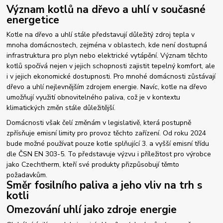
Význam kotlů na dřevo a uhlí v současné
energetice
Kotle na dřevo a uhlí stále představují důležitý zdroj tepla v
mnoha domácnostech, zejména v oblastech, kde není dostupná
infrastruktura pro plyn nebo elektrické vytápění. Význam těchto
kotlů spočívá nejen v jejich schopnosti zajistit tepelný komfort, ale
i v jejich ekonomické dostupnosti. Pro mnohé domácnosti zůstávají
dřevo a uhlí nejlevnějším zdrojem energie. Navíc, kotle na dřevo
umožňují využití obnovitelného paliva, což je v kontextu
klimatických změn stále důležitější.
Domácnosti však čelí změnám v legislativě, která postupně
zpřísňuje emisní limity pro provoz těchto zařízení. Od roku 2024
bude možné používat pouze kotle splňující 3. a vyšší emisní třídu
dle ČSN EN 303-5. To představuje výzvu i příležitost pro výrobce
jako Czechtherm, kteří své produkty přizpůsobují těmto
požadavkům.
Směr fosilního paliva a jeho vliv na trh s
kotli
Omezování uhlí jako zdroje energie