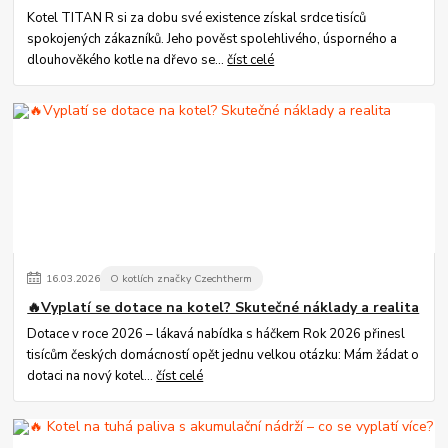
Kotel TITAN R si za dobu své existence získal srdce tisíců
spokojených zákazníků. Jeho pověst spolehlivého, úsporného a
dlouhověkého kotle na dřevo se...
číst celé
16
.
03
.
2026
O kotlích značky Czechtherm
🔥Vyplatí se dotace na kotel? Skutečné náklady a realita
Dotace v roce 2026 – lákavá nabídka s háčkem Rok 2026 přinesl
tisícům českých domácností opět jednu velkou otázku: Mám žádat o
dotaci na nový kotel...
číst celé