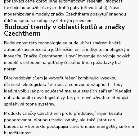
pořizovací cena oproti plně automatickým řešením i možnost
flexibilního použití různých druhů paliv (dřevo či uhlí). Navíc
modernizované modely značky Czechtherm poskytují snadnou
údržbu spolu s ekologicky šetrným provozem.
Budoucí trendy v oblasti kotlů a značky
Czechtherm
Budoucnost této technologie se bude ubírat směrem k větší
automatizaci procesů a ještě nižším emisím díky technologickým
inovacím. Značka Czechtherm již nyní investuje do vývoje nových
modelů s ohledem na potřeby českého trhu i požadavky EU
norem.
Dlouhodobým cílem je vytvořit řešení kombinující vysokou
účinnost, ekologickou šetrnost a cenovou dostupnost – tedy
ideální volbu jak pro současné majitele starších zařízení hledající
náhradu podle nové legislativy, tak pro nové uživatele hledající
spolehlivé topné systémy.
Produkty značky Czechtherm proto představují nejen kvalitu
podporovanou dlouhou tradicí výroby, ale také jistotu do
budoucna v kontextu postupující transformace energetiky směrem
k udržitelnosti.