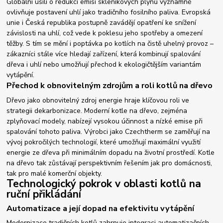
Globální úsilí o redukci emisí skleníkových plynů významně
ovlivňuje postavení uhlí jako tradičního fosilního paliva. Evropská
unie i Česká republika postupně zavádějí opatření ke snížení
závislosti na uhlí, což vede k poklesu jeho spotřeby a omezení
těžby. S tím se mění i poptávka po kotlích na čistě uhelný provoz –
zákazníci stále více hledají zařízení, která kombinují spalování
dřeva i uhlí nebo umožňují přechod k ekologičtějším variantám
vytápění.
Přechod k obnovitelným zdrojům a roli kotlů na dřevo
Dřevo jako obnovitelný zdroj energie hraje klíčovou roli ve
strategii dekarbonizace. Moderní kotle na dřevo, zejména
zplyňovací modely, nabízejí vysokou účinnost a nízké emise při
spalování tohoto paliva. Výrobci jako Czechtherm se zaměřují na
vývoj pokročilých technologií, které umožňují maximální využití
energie ze dřeva při minimálním dopadu na životní prostředí. Kotle
na dřevo tak zůstávají perspektivním řešením jak pro domácnosti,
tak pro malé komerční objekty.
Technologický pokrok v oblasti kotlů na
ruční přikládání
Automatizace a její dopad na efektivitu vytápění
Modernizace tradičních kotlů zahrnuje integraci automatizačních