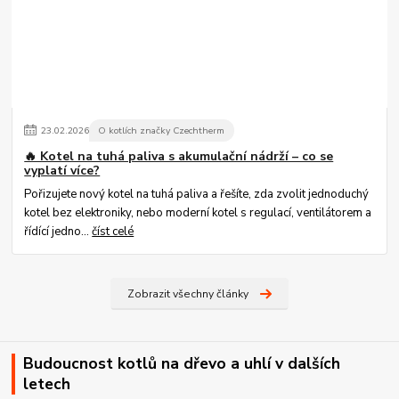
23
.
02
.
2026
O kotlích značky Czechtherm
🔥 Kotel na tuhá paliva s akumulační nádrží – co se
vyplatí více?
Pořizujete nový kotel na tuhá paliva a řešíte, zda zvolit jednoduchý
kotel bez elektroniky, nebo moderní kotel s regulací, ventilátorem a
řídící jedno...
číst celé
Zobrazit všechny články
Budoucnost kotlů na dřevo a uhlí v dalších
letech