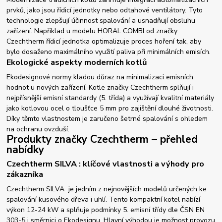
prvků, jako jsou řídicí jednotky nebo odtahové ventilátory. Tyto
technologie zlepšují účinnost spalování a usnadňují obsluhu
zařízení. Například u modelu HORAL COMBI od značky
Czechtherm řídicí jednotka optimalizuje proces hoření tak, aby
bylo dosaženo maximálního využití paliva při minimálních emisích.
Ekologické aspekty moderních kotlů
Ekodesignové normy kladou důraz na minimalizaci emisních
hodnot u nových zařízení. Kotle značky Czechtherm splňují i
nejpřísnější emisní standardy (5. třída) a využívají kvalitní materiály
jako kotlovou ocel o tloušťce 5 mm pro zajištění dlouhé životnosti.
Díky těmto vlastnostem je zaručeno šetrné spalování s ohledem
na ochranu ovzduší.
Produkty značky Czechtherm – přehled
nabídky
Czechtherm SILVA : klíčové vlastnosti a výhody pro
zákazníka
Czechtherm SILVA je jedním z nejnovějších modelů určených ke
spalování kusového dřeva i uhlí. Tento kompaktní kotel nabízí
výkon 12-24 kW a splňuje podmínky 5. emisní třídy dle ČSN EN
303-5 i směrnici o Ekodesignu. Hlavní výhodou je možnost provozu