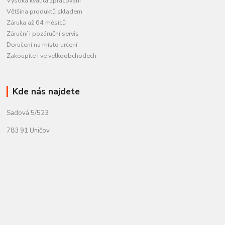
Vysoká kvalita zpracování
Většina produktů skladem
Záruka až 64 měsíců
Záruční i pozáruční servis
Doručení na místo určení
Zakoupíte i ve velkoobchodech
Kde nás najdete
Sadová 5/523
783 91 Uničov