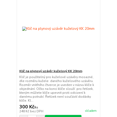
Klíč na plynový uzávěr kuželový KK 20mm
Klíč je použitelný pro kuželové uzávěry mosazné,
dle rozměru kužele daného kuželového uzávěru.
Rozměr vnitřního čtverce je uveden v názvu klíče k
objednání. Očko na konci klíče slouží pro řetízek,
kterým můžete klíče upevnit proti odcizení k
danému potrubí. Řetízek není součástí dodávky
klíče. Kl...
300 Kč
/
ks
skladem
248 Kč
bez DPH