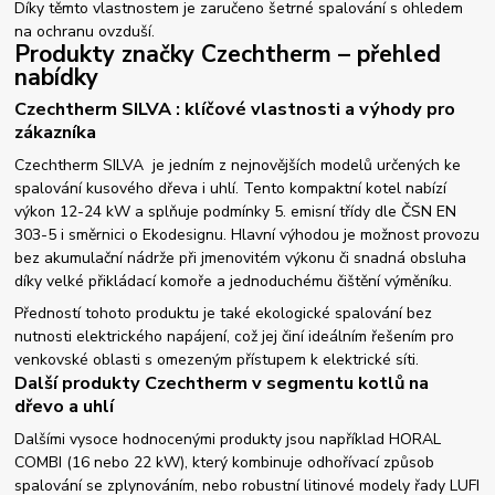
Díky těmto vlastnostem je zaručeno šetrné spalování s ohledem
na ochranu ovzduší.
Produkty značky Czechtherm – přehled
nabídky
Czechtherm SILVA : klíčové vlastnosti a výhody pro
zákazníka
Czechtherm SILVA je jedním z nejnovějších modelů určených ke
spalování kusového dřeva i uhlí. Tento kompaktní kotel nabízí
výkon 12-24 kW a splňuje podmínky 5. emisní třídy dle ČSN EN
303-5 i směrnici o Ekodesignu. Hlavní výhodou je možnost provozu
bez akumulační nádrže při jmenovitém výkonu či snadná obsluha
díky velké přikládací komoře a jednoduchému čištění výměníku.
Předností tohoto produktu je také ekologické spalování bez
nutnosti elektrického napájení, což jej činí ideálním řešením pro
venkovské oblasti s omezeným přístupem k elektrické síti.
Další produkty Czechtherm v segmentu kotlů na
dřevo a uhlí
Dalšími vysoce hodnocenými produkty jsou například HORAL
COMBI (16 nebo 22 kW), který kombinuje odhořívací způsob
spalování se zplynováním, nebo robustní litinové modely řady LUFI