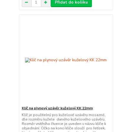
Přidat do košíku
Klíč na plynový uzávěr kuželový KK 22mm
Klíč je použitelný pro kuželové uzávěry mosazné,
dle rozměru kužele daného kuželového uzávěru.
Rozměr vnitřního čtverce je uveden v názvu klíče k
objednání. Očko na konci klíče slouží pro řetízek,