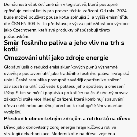
Domácnosti však čelí změnám v legislativě, která postupně
zpřísňuje emisní limity pro provoz těchto zařízení. Od roku 2024
bude možné používat pouze kotle splňující 3. a vyšší emisní třídu
dle ČSN EN 303-5. To představuje výzvu i příležitost pro výrobce
jako Czechtherm, kteří své produkty přizpůsobují těmto
požadavkům.
Směr fosilního paliva a jeho vliv na trh s
kotli
Omezování uhlí jako zdroje energie
Globální úsilí o redukci emisí skleníkových plynů významně
ovlivňuje postavení uhlí jako tradičního fosilního paliva. Evropská
unie i Česká republika postupně zavádějí opatření ke snížení
závislosti na uhlí, což vede k poklesu jeho spotřeby a omezení
těžby. S tím se mění i poptávka po kotlích na čistě uhelný provoz –
zákazníci stále více hledají zařízení, která kombinují spalování
dřeva i uhlí nebo umožňují přechod k ekologičtějším variantám
vytápění.
Přechod k obnovitelným zdrojům a roli kotlů na dřevo
Dřevo jako obnovitelný zdroj energie hraje klíčovou roli ve
strategii dekarbonizace. Moderní kotle na dřevo, zejména