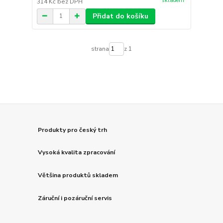
skladem
314 Kč
bez DPH
Přidat do košíku
strana
z 1
Produkty pro český trh
Vysoká kvalita zpracování
Většina produktů skladem
Záruční i pozáruční servis