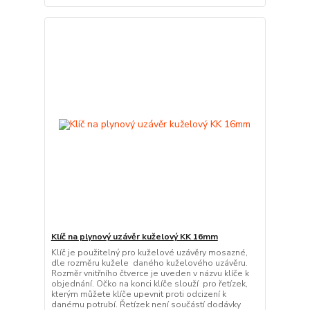
Klíč na plynový uzávěr kuželový KK 16mm
Klíč je použitelný pro kuželové uzávěry mosazné,
dle rozměru kužele daného kuželového uzávěru.
Rozměr vnitřního čtverce je uveden v názvu klíče k
objednání. Očko na konci klíče slouží pro řetízek,
kterým můžete klíče upevnit proti odcizení k
danému potrubí. Řetízek není součástí dodávky