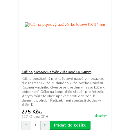
Klíč na plynový uzávěr kuželový KK 14mm
Klíč je použitelný pro kuželové uzávěry mosazné,
dle rozměru kužele daného kuželového uzávěru.
Rozměr vnitřního čtverce je uveden v názvu klíče k
objednání. Očko na konci klíče slouží pro řetízek,
kterým můžete klíče upevnit proti odcizení k
danému potrubí. Řetízek není součástí dodávky
klíče. Kl...
275 Kč
/
ks
skladem
227 Kč
bez DPH
Přidat do košíku