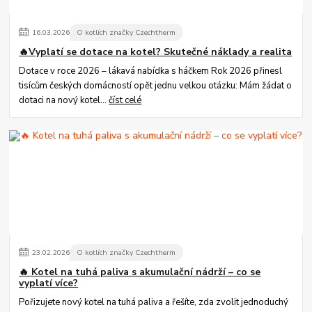
16
.
03
.
2026
O kotlích značky Czechtherm
🔥Vyplatí se dotace na kotel? Skutečné náklady a realita
Dotace v roce 2026 – lákavá nabídka s háčkem Rok 2026 přinesl
tisícům českých domácností opět jednu velkou otázku: Mám žádat o
dotaci na nový kotel...
číst celé
23
.
02
.
2026
O kotlích značky Czechtherm
🔥 Kotel na tuhá paliva s akumulační nádrží – co se
vyplatí více?
Pořizujete nový kotel na tuhá paliva a řešíte, zda zvolit jednoduchý