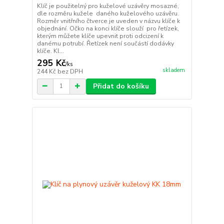
Klíč je použitelný pro kuželové uzávěry mosazné,
dle rozměru kužele daného kuželového uzávěru.
Rozměr vnitřního čtverce je uveden v názvu klíče k
objednání. Očko na konci klíče slouží pro řetízek,
kterým můžete klíče upevnit proti odcizení k
danému potrubí. Řetízek není součástí dodávky
klíče. Kl...
295 Kč
/
ks
skladem
244 Kč
bez DPH
Přidat do košíku