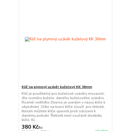
Klíč na plynový uzávěr kuželový KK 36mm
Klíč je použitelný pro kuželové uzávěry mosazné,
dle rozměru kužele daného kuželového uzávěru.
Rozměr vnitřního čtverce je uveden v názvu klíče k
objednání. Očko na konci klíče slouží pro řetízek,
kterým můžete klíče upevnit proti odcizení k
danému potrubí. Řetízek není součástí dodávky
klíče. Kl...
380 Kč
/
ks