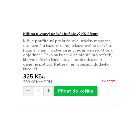
Klíč na plynový uzávěr kuželový KK 28mm
Klíč je použitelný pro kuželové uzávěry mosazné,
dle rozměru kužele daného kuželového uzávěru.
Rozměr vnitřního čtverce je uveden v názvu klíče k
objednání. Očko na konci klíče slouží pro řetízek,
kterým můžete klíče upevnit proti odcizení k
danému potrubí. Řetízek není součástí dodávky
klíče. Kl...
325 Kč
/
ks
skladem
269 Kč
bez DPH
Přidat do košíku