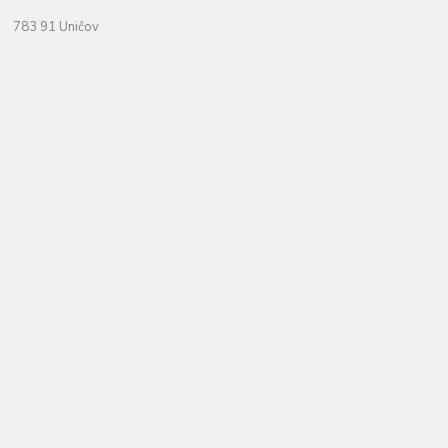
783 91 Uničov