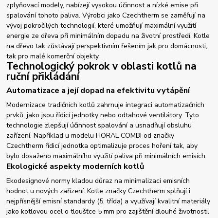
zplyňovací modely, nabízejí vysokou účinnost a nízké emise při
spalování tohoto paliva. Výrobci jako Czechtherm se zaměřují na
vývoj pokročilých technologií, které umožňují maximální využití
energie ze dřeva při minimálním dopadu na životní prostředí. Kotle
na dřevo tak zůstávají perspektivním řešením jak pro domácnosti,
tak pro malé komerční objekty.
Technologický pokrok v oblasti kotlů na
ruční přikládání
Automatizace a její dopad na efektivitu vytápění
Modernizace tradičních kotlů zahrnuje integraci automatizačních
prvků, jako jsou řídicí jednotky nebo odtahové ventilátory. Tyto
technologie zlepšují účinnost spalování a usnadňují obsluhu
zařízení. Například u modelu HORAL COMBI od značky
Czechtherm řídicí jednotka optimalizuje proces hoření tak, aby
bylo dosaženo maximálního využití paliva při minimálních emisích.
Ekologické aspekty moderních kotlů
Ekodesignové normy kladou důraz na minimalizaci emisních
hodnot u nových zařízení. Kotle značky Czechtherm splňují i
nejpřísnější emisní standardy (5. třída) a využívají kvalitní materiály
jako kotlovou ocel o tloušťce 5 mm pro zajištění dlouhé životnosti.