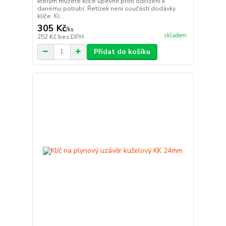
kterým můžete klíče upevnit proti odcizení k
danému potrubí. Řetízek není součástí dodávky
klíče. Kl...
305 Kč
/
ks
skladem
252 Kč
bez DPH
Přidat do košíku