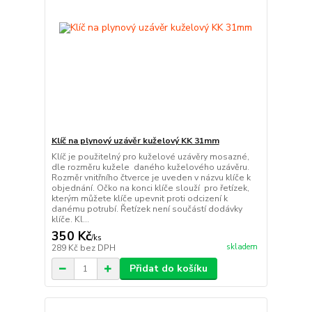
Klíč na plynový uzávěr kuželový KK 31mm
Klíč je použitelný pro kuželové uzávěry mosazné,
dle rozměru kužele daného kuželového uzávěru.
Rozměr vnitřního čtverce je uveden v názvu klíče k
objednání. Očko na konci klíče slouží pro řetízek,
kterým můžete klíče upevnit proti odcizení k
danému potrubí. Řetízek není součástí dodávky
klíče. Kl...
350 Kč
/
ks
skladem
289 Kč
bez DPH
Přidat do košíku