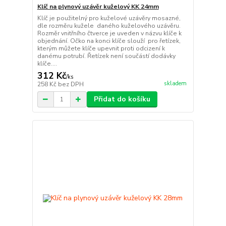
Klíč na plynový uzávěr kuželový KK 24mm
Klíč je použitelný pro kuželové uzávěry mosazné,
dle rozměru kužele daného kuželového uzávěru.
Rozměr vnitřního čtverce je uveden v názvu klíče k
objednání. Očko na konci klíče slouží pro řetízek,
kterým můžete klíče upevnit proti odcizení k
danému potrubí. Řetízek není součástí dodávky
klíče....
312 Kč
/
ks
skladem
258 Kč
bez DPH
Přidat do košíku