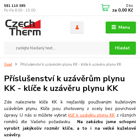
0
ks
581 110 385
za
0,00 Kč
Po-Pá 8:00 - 15:00
Menu
Hledat
Úvod
Příslušenství k uzávěrům plynu KK - klíče k uzávěru plynu KK
Příslušenství k uzávěrům plynu
KK - klíče k uzávěru plynu KK
Zde naleznete klíče KK k nejčastěji používaným kuželovým
uzávěrům plynu. Klíče jsou zhotoveny z ocely bez povrchové
úpravy. U nás si můžete vybrat
klíč k uzávěru plynu KK
z různých
roměrů dle Vašeho požadavku.
Na zakázku jsme schopni
vyrobit jakýkoliv rozměr klíče, a to i na velké kuželové
uzávěry.