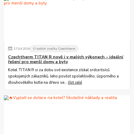
27
.
04
.
2026
O kotlích značky Czechtherm
Czechtherm TITAN R nově i v malých výkonech – ideální
řešení pro menší domy a byty
Kotel TITAN R si za dobu své existence získal srdce tisíců
spokojených zákazníků. Jeho pověst spolehlivého, úsporného a
dlouhověkého kotle na dřevo se...
číst celé