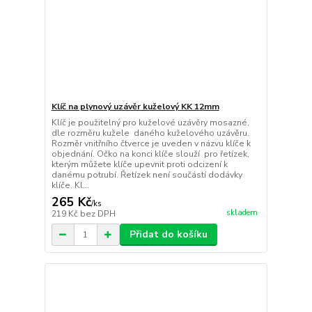
Klíč na plynový uzávěr kuželový KK 12mm
Klíč je použitelný pro kuželové uzávěry mosazné,
dle rozměru kužele daného kuželového uzávěru.
Rozměr vnitřního čtverce je uveden v názvu klíče k
objednání. Očko na konci klíče slouží pro řetízek,
kterým můžete klíče upevnit proti odcizení k
danému potrubí. Řetízek není součástí dodávky
klíče. Kl...
265 Kč
/
ks
skladem
219 Kč
bez DPH
Přidat do košíku