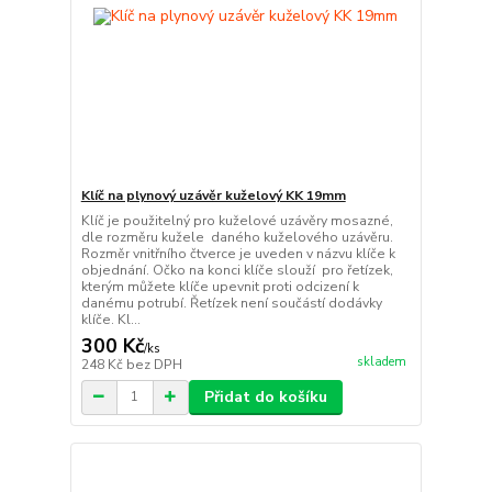
Klíč na plynový uzávěr kuželový KK 19mm
Klíč je použitelný pro kuželové uzávěry mosazné,
dle rozměru kužele daného kuželového uzávěru.
Rozměr vnitřního čtverce je uveden v názvu klíče k
objednání. Očko na konci klíče slouží pro řetízek,
kterým můžete klíče upevnit proti odcizení k
danému potrubí. Řetízek není součástí dodávky
klíče. Kl...
300 Kč
/
ks
skladem
248 Kč
bez DPH
Přidat do košíku