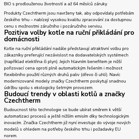
BIO s prodlouženou životností a až 64 měsíců záruky.
Produkty Czechtherm jsou navrženy tak, aby odpovídaly potřebám
českého trhu – nabízejí vysokou kvalitu zpracování za dostupnou
cenu s možnostmi záručního i pozáručního servisu.
Pozitiva volby kotle na ruční přikládání pro
domácnosti
Kotle na ruční přikládání nadále představují atraktivní volbu pro
zákazníky preferující nezávislost na dodavatelských systémech
(například elektřina či plyn). Jejich hlavním benefitem je nižší
pořizovací cena oproti plně automatickým řešením i možnost
flexibilního použití různých druhů paliv (dřevo či uhlí). Navíc
modernizované modely značky Czechtherm poskytují snadnou
údržbu spolu s ekologicky šetrným provozem.
Budoucí trendy v oblasti kotlů a značky
Czechtherm
Budoucnost této technologie se bude ubírat směrem k větší
automatizaci procesů a ještě nižším emisím díky technologickým
inovacím. Značka Czechtherm již nyní investuje do vývoje nových
modelů s ohledem na potřeby českého trhu i požadavky EU
norem.