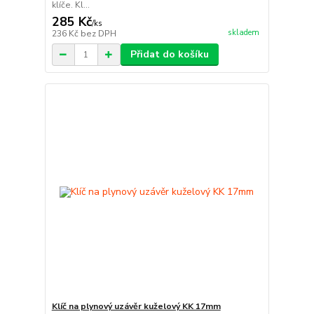
klíče. Kl...
285 Kč
/
ks
skladem
236 Kč
bez DPH
Přidat do košíku
Klíč na plynový uzávěr kuželový KK 17mm