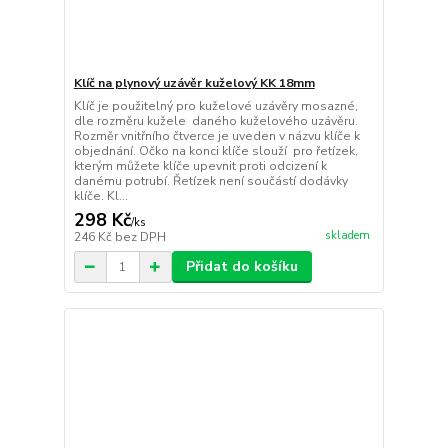
Klíč na plynový uzávěr kuželový KK 18mm
Klíč je použitelný pro kuželové uzávěry mosazné,
dle rozměru kužele daného kuželového uzávěru.
Rozměr vnitřního čtverce je uveden v názvu klíče k
objednání. Očko na konci klíče slouží pro řetízek,
kterým můžete klíče upevnit proti odcizení k
danému potrubí. Řetízek není součástí dodávky
klíče. Kl...
298 Kč
/
ks
skladem
246 Kč
bez DPH
Přidat do košíku