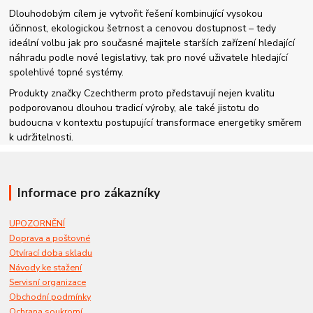
Dlouhodobým cílem je vytvořit řešení kombinující vysokou
účinnost, ekologickou šetrnost a cenovou dostupnost – tedy
ideální volbu jak pro současné majitele starších zařízení hledající
náhradu podle nové legislativy, tak pro nové uživatele hledající
spolehlivé topné systémy.
Produkty značky Czechtherm proto představují nejen kvalitu
podporovanou dlouhou tradicí výroby, ale také jistotu do
budoucna v kontextu postupující transformace energetiky směrem
k udržitelnosti.
Informace pro zákazníky
UPOZORNĚNÍ
Doprava a poštovné
Otvírací doba skladu
Návody ke stažení
Servisní organizace
Obchodní podmínky
Ochrana soukromí