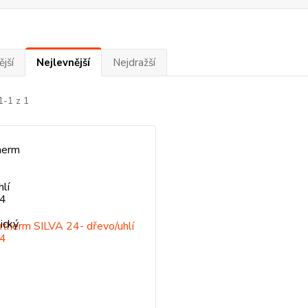
jší
Nejlevnější
Nejdražší
1-1 z 1