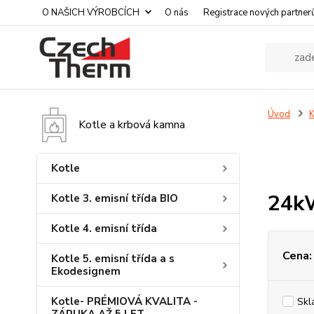
O NAŠICH VÝROBCÍCH
O nás
Registrace nových partner
Úvod
K
Kotle a krbová kamna
Kotle
24k
Kotle 3. emisní třída BIO
Kotle 4. emisní třída
Cena:
Kotle 5. emisní třída a s
Ekodesignem
Kotle- PRÉMIOVÁ KVALITA -
Skl