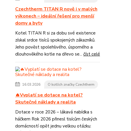
Czechtherm TITAN R nově i v malých
výkonech – ideální řešení pro menší
domy a byty
Kotel TITAN R si za dobu své existence
získal srdce tisíců spokojených zákazníků.
Jeho pověst spolehlivého, úsporného a
dlouhověkého kotle na dřevo se...
číst celé
16.03.2026
O kotlích značky Czechtherm
🔥Vyplatí se dotace na kotel?
Skutečné náklady a realita
Dotace v roce 2026 – lákavá nabídka s
háčkem Rok 2026 přinesl tisícům českých
domácností opět jednu velkou otázku: