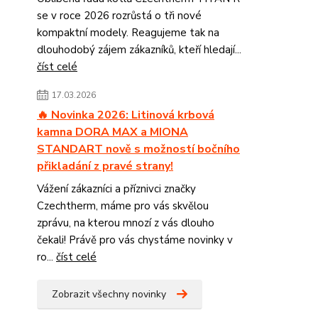
se v roce 2026 rozrůstá o tři nové
kompaktní modely. Reagujeme tak na
dlouhodobý zájem zákazníků, kteří hledají...
číst celé
17.03.2026
🔥 Novinka 2026: Litinová krbová
kamna DORA MAX a MIONA
STANDART nově s možností bočního
přikladání z pravé strany!
Vážení zákazníci a příznivci značky
Czechtherm, máme pro vás skvělou
zprávu, na kterou mnozí z vás dlouho
čekali! Právě pro vás chystáme novinky v
ro...
číst celé
Zobrazit všechny novinky