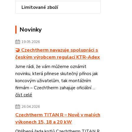
Limitované zboží
Novinky
19.05.2026
🤝 Czechtherm navazuje spolupráci s
českým výrobcem regulací KTR-Adex
Jsme rádi, že vám můžeme oznámit
novinku, která přinese skutečný přínos jak
koncovým uživatelům, tak montážním
firmám – Czechtherm zahajuje oficiální ...
číst celé
26.04.2026
Czechtherm TITAN R – Nově v malých
výkonech 15, 18 a 20 kW
Oblíbená řada kotlů Czechtherm TITAN R