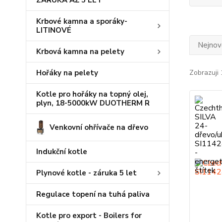
ZÁRUKA AŽ 5 LET
Krbové kamna a sporáky-
LITINOVÉ
Nejnově
Krbová kamna na pelety
Hořáky na pelety
Zobrazuji 
Kotle pro hořáky na topný olej,
plyn, 18-5000kW DUOTHERM R
Venkovní ohřívače na dřevo
Indukční kotle
Plynové kotle - záruka 5 let
Regulace topení na tuhá paliva
Kotle pro export - Boilers for