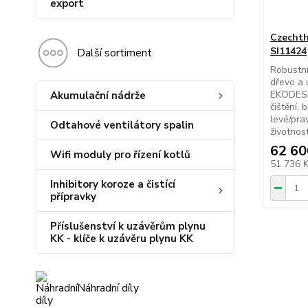
export
Czechth
SI11424
Další sortiment
Robustní
dřevo a 
EKODESI
Akumulační nádrže
čištění, 
levé/pra
Odtahové ventilátory spalin
životnost
62 60
Wifi moduly pro řízení kotlů
51 736 
Inhibitory koroze a čistící
přípravky
Příslušenství k uzávěrům plynu
KK - klíče k uzávěru plynu KK
Náhradní díly