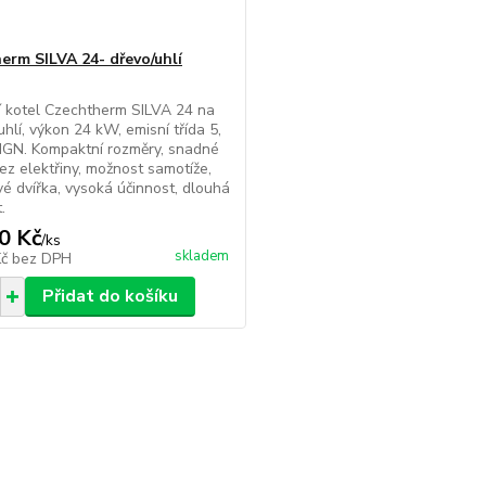
erm SILVA 24- dřevo/uhlí
 kotel Czechtherm SILVA 24 na
uhlí, výkon 24 kW, emisní třída 5,
GN. Kompaktní rozměry, snadné
bez elektřiny, možnost samotíže,
vé dvířka, vysoká účinnost, dlouhá
.
0 Kč
/
ks
skladem
Kč
bez DPH
Přidat do košíku