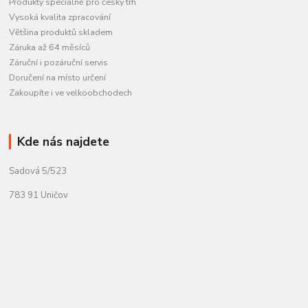
Produkty speciálně pro český trh
Vysoká kvalita zpracování
Většina produktů skladem
Záruka až 64 měsíců
Záruční i pozáruční servis
Doručení na místo určení
Zakoupíte i ve velkoobchodech
Kde nás najdete
Sadová 5/523
783 91 Uničov