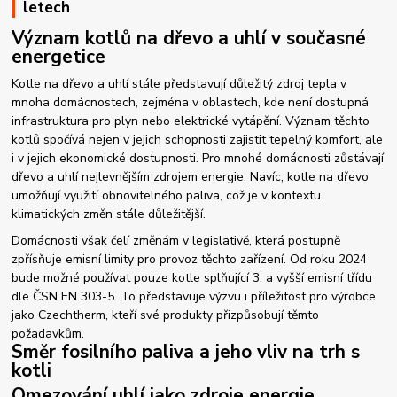
letech
Význam kotlů na dřevo a uhlí v současné
energetice
Kotle na dřevo a uhlí stále představují důležitý zdroj tepla v
mnoha domácnostech, zejména v oblastech, kde není dostupná
infrastruktura pro plyn nebo elektrické vytápění. Význam těchto
kotlů spočívá nejen v jejich schopnosti zajistit tepelný komfort, ale
i v jejich ekonomické dostupnosti. Pro mnohé domácnosti zůstávají
dřevo a uhlí nejlevnějším zdrojem energie. Navíc, kotle na dřevo
umožňují využití obnovitelného paliva, což je v kontextu
klimatických změn stále důležitější.
Domácnosti však čelí změnám v legislativě, která postupně
zpřísňuje emisní limity pro provoz těchto zařízení. Od roku 2024
bude možné používat pouze kotle splňující 3. a vyšší emisní třídu
dle ČSN EN 303-5. To představuje výzvu i příležitost pro výrobce
jako Czechtherm, kteří své produkty přizpůsobují těmto
požadavkům.
Směr fosilního paliva a jeho vliv na trh s
kotli
Omezování uhlí jako zdroje energie