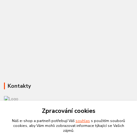
Kontakty
Zpracování cookies
581 110 385
Po-Pá 8:00 - 15:00
Náš e-shop a partneři potřebují Váš
souhlas
s použitím souborů
cookies, aby Vám mohli zobrazovat informace týkající se Vašich
info@czechtherm.cz
zájmů.