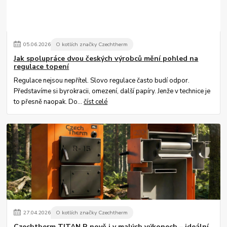
05
.
06
.
2026
O kotlích značky Czechtherm
Jak spolupráce dvou českých výrobců mění pohled na
regulace topení
Regulace nejsou nepřítel. Slovo regulace často budí odpor.
Představíme si byrokracii, omezení, další papíry. Jenže v technice je
to přesně naopak. Do...
číst celé
27
.
04
.
2026
O kotlích značky Czechtherm
Czechtherm TITAN R nově i v malých výkonech – ideální