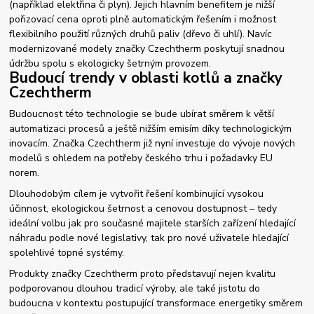
(například elektřina či plyn). Jejich hlavním benefitem je nižší
pořizovací cena oproti plně automatickým řešením i možnost
flexibilního použití různých druhů paliv (dřevo či uhlí). Navíc
modernizované modely značky Czechtherm poskytují snadnou
údržbu spolu s ekologicky šetrným provozem.
Budoucí trendy v oblasti kotlů a značky
Czechtherm
Budoucnost této technologie se bude ubírat směrem k větší
automatizaci procesů a ještě nižším emisím díky technologickým
inovacím. Značka Czechtherm již nyní investuje do vývoje nových
modelů s ohledem na potřeby českého trhu i požadavky EU
norem.
Dlouhodobým cílem je vytvořit řešení kombinující vysokou
účinnost, ekologickou šetrnost a cenovou dostupnost – tedy
ideální volbu jak pro současné majitele starších zařízení hledající
náhradu podle nové legislativy, tak pro nové uživatele hledající
spolehlivé topné systémy.
Produkty značky Czechtherm proto představují nejen kvalitu
podporovanou dlouhou tradicí výroby, ale také jistotu do
budoucna v kontextu postupující transformace energetiky směrem