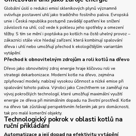
Globální úsilí o redukci emisí skleníkových plynů významně
ovlivňuje postavení uhlí jako tradičního fosilního paliva. Evropská
unie i Česká republika postupně zavádějí opatření ke snížení
závislosti na uhlí, což vede k poklesu jeho spotřeby a omezení
těžby. S tím se mění i poptávka po kotlích na čistě uhelný provoz –
zákazníci stále více hledají zařízení, která kombinují spalování
dřeva i uhlí nebo umožňují přechod k ekologičtějším variantám
vytápění.
Přechod k obnovitelným zdrojům a roli kotlů na dřevo
Dřevo jako obnovitelný zdroj energie hraje klíčovou roli ve
strategii dekarbonizace. Moderní kotle na dřevo, zejména
zplyňovací modely, nabízejí vysokou účinnost a nízké emise při
spalování tohoto paliva. Výrobci jako Czechtherm se zaměřují na
vývoj pokročilých technologií, které umožňují maximální využití
energie ze dřeva při minimálním dopadu na životní prostředí. Kotle
na dřevo tak zůstávají perspektivním řešením jak pro domácnosti,
tak pro malé komerční objekty.
Technologický pokrok v oblasti kotlů na
ruční přikládání
Automatizace a její dopad na efektivitu vytápění