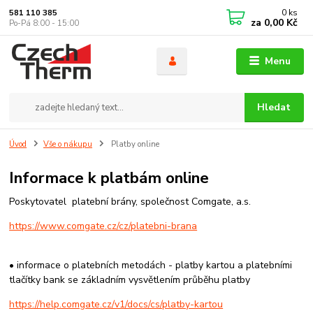
0
ks
581 110 385
za
0,00 Kč
Po-Pá 8:00 - 15:00
Menu
Hledat
Úvod
Vše o nákupu
Platby online
Informace k platbám online
Poskytovatel platební brány, společnost Comgate, a.s.
https://www.comgate.cz/cz/platebni-brana
• informace o platebních metodách - platby kartou a platebními
tlačítky bank se základním vysvětlením průběhu platby
https://help.comgate.cz/v1/docs/cs/platby-kartou