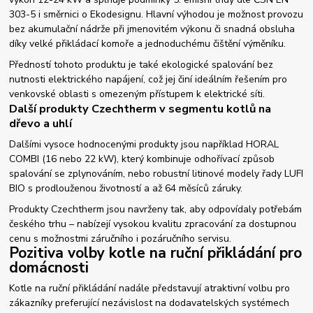
303-5 i směrnici o Ekodesignu. Hlavní výhodou je možnost provozu
bez akumulační nádrže při jmenovitém výkonu či snadná obsluha
díky velké přikládací komoře a jednoduchému čištění výměníku.
Předností tohoto produktu je také ekologické spalování bez
nutnosti elektrického napájení, což jej činí ideálním řešením pro
venkovské oblasti s omezeným přístupem k elektrické síti.
Další produkty Czechtherm v segmentu kotlů na
dřevo a uhlí
Dalšími vysoce hodnocenými produkty jsou například HORAL
COMBI (16 nebo 22 kW), který kombinuje odhořívací způsob
spalování se zplynováním, nebo robustní litinové modely řady LUFI
BIO s prodlouženou životností a až 64 měsíců záruky.
Produkty Czechtherm jsou navrženy tak, aby odpovídaly potřebám
českého trhu – nabízejí vysokou kvalitu zpracování za dostupnou
cenu s možnostmi záručního i pozáručního servisu.
Pozitiva volby kotle na ruční přikládání pro
domácnosti
Kotle na ruční přikládání nadále představují atraktivní volbu pro
zákazníky preferující nezávislost na dodavatelských systémech