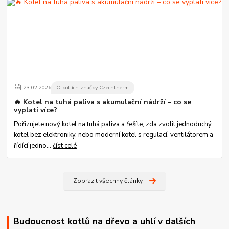
23
.
02
.
2026
O kotlích značky Czechtherm
🔥 Kotel na tuhá paliva s akumulační nádrží – co se
vyplatí více?
Pořizujete nový kotel na tuhá paliva a řešíte, zda zvolit jednoduchý
kotel bez elektroniky, nebo moderní kotel s regulací, ventilátorem a
řídící jedno...
číst celé
Zobrazit všechny články
Budoucnost kotlů na dřevo a uhlí v dalších