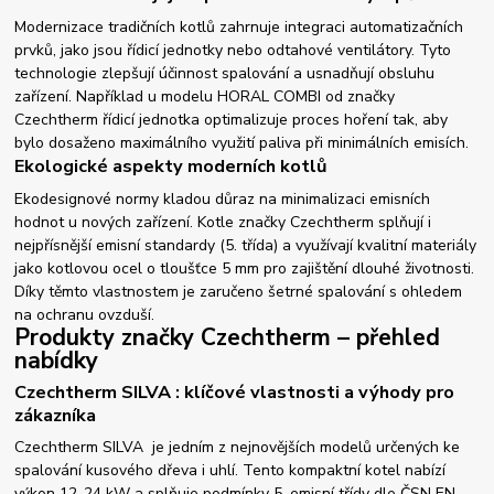
Modernizace tradičních kotlů zahrnuje integraci automatizačních
prvků, jako jsou řídicí jednotky nebo odtahové ventilátory. Tyto
technologie zlepšují účinnost spalování a usnadňují obsluhu
zařízení. Například u modelu HORAL COMBI od značky
Czechtherm řídicí jednotka optimalizuje proces hoření tak, aby
bylo dosaženo maximálního využití paliva při minimálních emisích.
Ekologické aspekty moderních kotlů
Ekodesignové normy kladou důraz na minimalizaci emisních
hodnot u nových zařízení. Kotle značky Czechtherm splňují i
nejpřísnější emisní standardy (5. třída) a využívají kvalitní materiály
jako kotlovou ocel o tloušťce 5 mm pro zajištění dlouhé životnosti.
Díky těmto vlastnostem je zaručeno šetrné spalování s ohledem
na ochranu ovzduší.
Produkty značky Czechtherm – přehled
nabídky
Czechtherm SILVA : klíčové vlastnosti a výhody pro
zákazníka
Czechtherm SILVA je jedním z nejnovějších modelů určených ke
spalování kusového dřeva i uhlí. Tento kompaktní kotel nabízí
výkon 12-24 kW a splňuje podmínky 5. emisní třídy dle ČSN EN