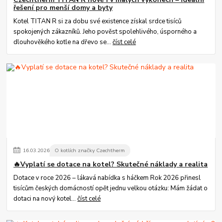
řešení pro menší domy a byty
Kotel TITAN R si za dobu své existence získal srdce tisíců
spokojených zákazníků. Jeho pověst spolehlivého, úsporného a
dlouhověkého kotle na dřevo se...
číst celé
16
.
03
.
2026
O kotlích značky Czechtherm
🔥Vyplatí se dotace na kotel? Skutečné náklady a realita
Dotace v roce 2026 – lákavá nabídka s háčkem Rok 2026 přinesl
tisícům českých domácností opět jednu velkou otázku: Mám žádat o
dotaci na nový kotel...
číst celé