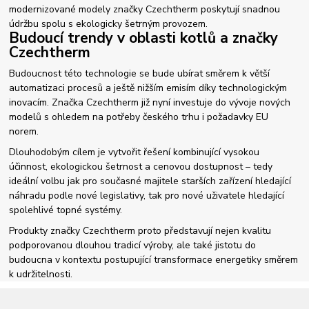
modernizované modely značky Czechtherm poskytují snadnou
údržbu spolu s ekologicky šetrným provozem.
Budoucí trendy v oblasti kotlů a značky
Czechtherm
Budoucnost této technologie se bude ubírat směrem k větší
automatizaci procesů a ještě nižším emisím díky technologickým
inovacím. Značka Czechtherm již nyní investuje do vývoje nových
modelů s ohledem na potřeby českého trhu i požadavky EU
norem.
Dlouhodobým cílem je vytvořit řešení kombinující vysokou
účinnost, ekologickou šetrnost a cenovou dostupnost – tedy
ideální volbu jak pro současné majitele starších zařízení hledající
náhradu podle nové legislativy, tak pro nové uživatele hledající
spolehlivé topné systémy.
Produkty značky Czechtherm proto představují nejen kvalitu
podporovanou dlouhou tradicí výroby, ale také jistotu do
budoucna v kontextu postupující transformace energetiky směrem
k udržitelnosti.