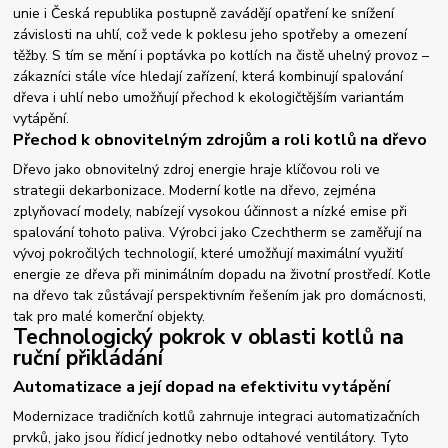
unie i Česká republika postupně zavádějí opatření ke snížení
závislosti na uhlí, což vede k poklesu jeho spotřeby a omezení
těžby. S tím se mění i poptávka po kotlích na čistě uhelný provoz –
zákazníci stále více hledají zařízení, která kombinují spalování
dřeva i uhlí nebo umožňují přechod k ekologičtějším variantám
vytápění.
Přechod k obnovitelným zdrojům a roli kotlů na dřevo
Dřevo jako obnovitelný zdroj energie hraje klíčovou roli ve
strategii dekarbonizace. Moderní kotle na dřevo, zejména
zplyňovací modely, nabízejí vysokou účinnost a nízké emise při
spalování tohoto paliva. Výrobci jako Czechtherm se zaměřují na
vývoj pokročilých technologií, které umožňují maximální využití
energie ze dřeva při minimálním dopadu na životní prostředí. Kotle
na dřevo tak zůstávají perspektivním řešením jak pro domácnosti,
tak pro malé komerční objekty.
Technologický pokrok v oblasti kotlů na
ruční přikládání
Automatizace a její dopad na efektivitu vytápění
Modernizace tradičních kotlů zahrnuje integraci automatizačních
prvků, jako jsou řídicí jednotky nebo odtahové ventilátory. Tyto