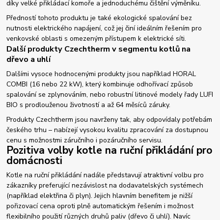
díky velké přikládací komoře a jednoduchému čištění výměníku.
Předností tohoto produktu je také ekologické spalování bez
nutnosti elektrického napájení, což jej činí ideálním řešením pro
venkovské oblasti s omezeným přístupem k elektrické síti.
Další produkty Czechtherm v segmentu kotlů na
dřevo a uhlí
Dalšími vysoce hodnocenými produkty jsou například HORAL
COMBI (16 nebo 22 kW), který kombinuje odhořívací způsob
spalování se zplynováním, nebo robustní litinové modely řady LUFI
BIO s prodlouženou životností a až 64 měsíců záruky.
Produkty Czechtherm jsou navrženy tak, aby odpovídaly potřebám
českého trhu – nabízejí vysokou kvalitu zpracování za dostupnou
cenu s možnostmi záručního i pozáručního servisu.
Pozitiva volby kotle na ruční přikládání pro
domácnosti
Kotle na ruční přikládání nadále představují atraktivní volbu pro
zákazníky preferující nezávislost na dodavatelských systémech
(například elektřina či plyn). Jejich hlavním benefitem je nižší
pořizovací cena oproti plně automatickým řešením i možnost
flexibilního použití různých druhů paliv (dřevo či uhlí). Navíc