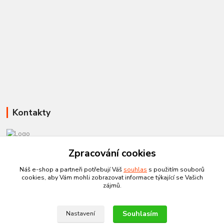
Kontakty
Zpracování cookies
581 110 385
Po-Pá 8:00 - 15:00
Náš e-shop a partneři potřebují Váš
souhlas
s použitím souborů
cookies, aby Vám mohli zobrazovat informace týkající se Vašich
info@czechtherm.cz
zájmů.
Souhlasím
Nastavení