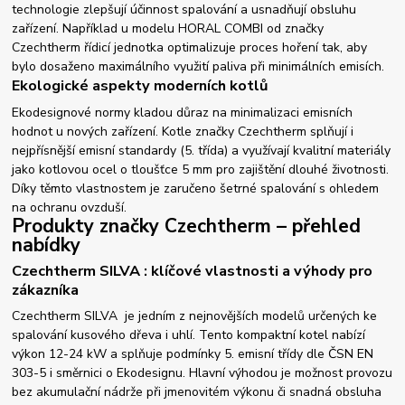
technologie zlepšují účinnost spalování a usnadňují obsluhu
zařízení. Například u modelu HORAL COMBI od značky
Czechtherm řídicí jednotka optimalizuje proces hoření tak, aby
bylo dosaženo maximálního využití paliva při minimálních emisích.
Ekologické aspekty moderních kotlů
Ekodesignové normy kladou důraz na minimalizaci emisních
hodnot u nových zařízení. Kotle značky Czechtherm splňují i
nejpřísnější emisní standardy (5. třída) a využívají kvalitní materiály
jako kotlovou ocel o tloušťce 5 mm pro zajištění dlouhé životnosti.
Díky těmto vlastnostem je zaručeno šetrné spalování s ohledem
na ochranu ovzduší.
Produkty značky Czechtherm – přehled
nabídky
Czechtherm SILVA : klíčové vlastnosti a výhody pro
zákazníka
Czechtherm SILVA je jedním z nejnovějších modelů určených ke
spalování kusového dřeva i uhlí. Tento kompaktní kotel nabízí
výkon 12-24 kW a splňuje podmínky 5. emisní třídy dle ČSN EN
303-5 i směrnici o Ekodesignu. Hlavní výhodou je možnost provozu
bez akumulační nádrže při jmenovitém výkonu či snadná obsluha