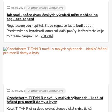
05
.
06
.
2026
O kotlích značky Czechtherm
Jak spolupráce dvou českých výrobců mění pohled na
regulace topení
Regulace nejsou nepřítel. Slovo regulace často budí odpor.
Představíme si byrokracii, omezení, další papíry. Jenže v technice je
to přesně naopak. Do...
číst celé
27
.
04
.
2026
O kotlích značky Czechtherm
Czechtherm TITAN R nově i v malých výkonech – ideální
řešení pro menší domy a byty
Kotel TITAN R si za dobu své existence získal srdce tisíců