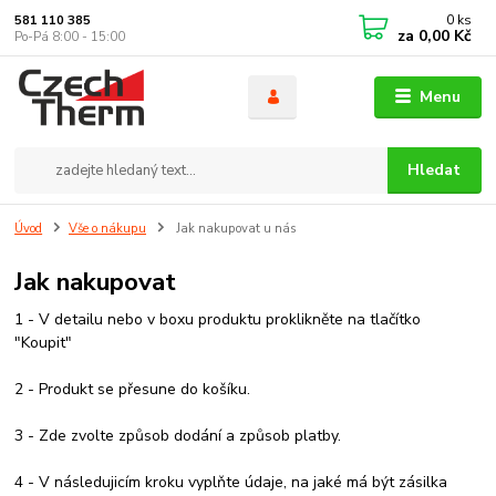
0
ks
581 110 385
za
0,00 Kč
Po-Pá 8:00 - 15:00
Menu
Hledat
Úvod
Vše o nákupu
Jak nakupovat u nás
Jak nakupovat
1 - V detailu nebo v boxu produktu proklikněte na tlačítko
"Koupit"
2 - Produkt se přesune do košíku.
3 - Zde zvolte způsob dodání a způsob platby.
4 - V následujicím kroku vyplňte údaje, na jaké má být zásilka