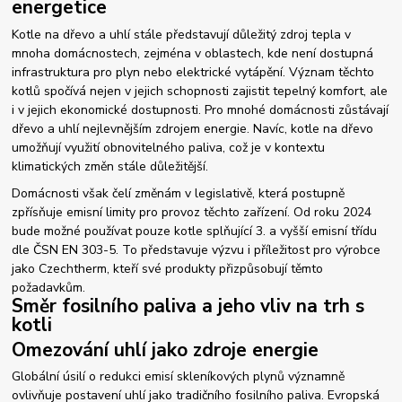
energetice
Kotle na dřevo a uhlí stále představují důležitý zdroj tepla v
mnoha domácnostech, zejména v oblastech, kde není dostupná
infrastruktura pro plyn nebo elektrické vytápění. Význam těchto
kotlů spočívá nejen v jejich schopnosti zajistit tepelný komfort, ale
i v jejich ekonomické dostupnosti. Pro mnohé domácnosti zůstávají
dřevo a uhlí nejlevnějším zdrojem energie. Navíc, kotle na dřevo
umožňují využití obnovitelného paliva, což je v kontextu
klimatických změn stále důležitější.
Domácnosti však čelí změnám v legislativě, která postupně
zpřísňuje emisní limity pro provoz těchto zařízení. Od roku 2024
bude možné používat pouze kotle splňující 3. a vyšší emisní třídu
dle ČSN EN 303-5. To představuje výzvu i příležitost pro výrobce
jako Czechtherm, kteří své produkty přizpůsobují těmto
požadavkům.
Směr fosilního paliva a jeho vliv na trh s
kotli
Omezování uhlí jako zdroje energie
Globální úsilí o redukci emisí skleníkových plynů významně
ovlivňuje postavení uhlí jako tradičního fosilního paliva. Evropská