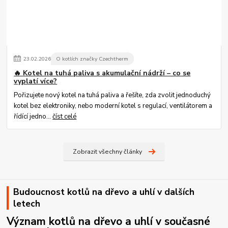
23
.
02
.
2026
O kotlích značky Czechtherm
🔥 Kotel na tuhá paliva s akumulační nádrží – co se
vyplatí více?
Pořizujete nový kotel na tuhá paliva a řešíte, zda zvolit jednoduchý
kotel bez elektroniky, nebo moderní kotel s regulací, ventilátorem a
řídící jedno...
číst celé
Zobrazit všechny články
Budoucnost kotlů na dřevo a uhlí v dalších
letech
Význam kotlů na dřevo a uhlí v současné