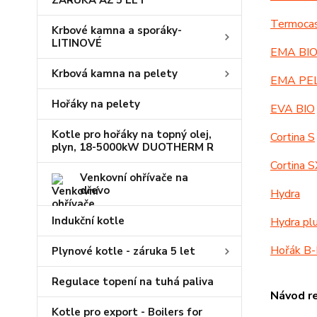
ZÁRUKA AŽ 5 LET
Termocas
Krbové kamna a sporáky-
LITINOVÉ
EMA BI
Krbová kamna na pelety
EMA PE
Hořáky na pelety
EVA BIO
Kotle pro hořáky na topný olej,
Cortina S
plyn, 18-5000kW DUOTHERM R
Cortina S
Venkovní ohřívače na
dřevo
Hydra
Indukční kotle
Hydra pl
Hořák 
Plynové kotle - záruka 5 let
Regulace topení na tuhá paliva
Návod r
Kotle pro export - Boilers for