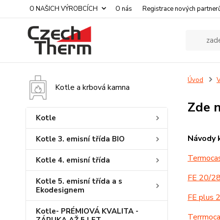
O NAŠICH VÝROBCÍCH
O nás
Registrace nových partner
Úvod
V
Kotle a krbová kamna
Zde n
Kotle
Návody 
Kotle 3. emisní třída BIO
Termocas
Kotle 4. emisní třída
FE 20/28
Kotle 5. emisní třída a s
Ekodesignem
FE plus 
Kotle- PRÉMIOVÁ KVALITA -
Terrmoca