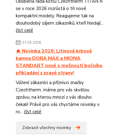
Oblíbená řada kotlů Czechtherm TITAN R
se v roce 2026 rozrůstá o tři nové
kompaktní modely. Reagujeme tak na
dlouhodobý zájem zákazníků, kteří hledají...
číst celé
17.03.2026
🔥 Novinka 2026: Litinová krbová
kamna DORA MAX a MIONA
STANDART nově s možností bočního
přikladání z pravé strany!
Vážení zákazníci a příznivci značky
Czechtherm, máme pro vás skvělou
zprávu, na kterou mnozí z vás dlouho
čekali! Právě pro vás chystáme novinky v
ro...
číst celé
Zobrazit všechny novinky