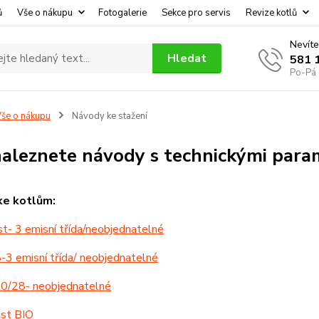
ů
Vše o nákupu
Fotogalerie
Sekce pro servis
Revize kotlů
Nevíte
Hledat
581 
Po-Pá 
še o nákupu
Návody ke stažení
aleznete návody s technickými para
ke kotlům:
t- 3 emisní třída/neobjednatelné
-3 emisní třída/ neobjednatelné
20/28- neobjednatelné
st BIO