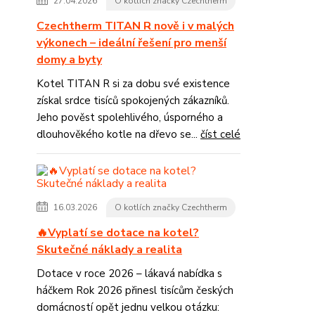
27.04.2026
O kotlích značky Czechtherm
Czechtherm TITAN R nově i v malých
výkonech – ideální řešení pro menší
domy a byty
Kotel TITAN R si za dobu své existence
získal srdce tisíců spokojených zákazníků.
Jeho pověst spolehlivého, úsporného a
dlouhověkého kotle na dřevo se...
číst celé
16.03.2026
O kotlích značky Czechtherm
🔥Vyplatí se dotace na kotel?
Skutečné náklady a realita
Dotace v roce 2026 – lákavá nabídka s
háčkem Rok 2026 přinesl tisícům českých
domácností opět jednu velkou otázku: