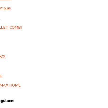
t plus
O
LLET COMBI
X/X
us
B-MAX HOME
egulace: