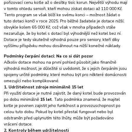
pořizovací cenu kotle až o desítky tisíc korun. Největší výhodu mají
v tomto ohledu senioři, kteří mohou získat dotaci až 110 000 Kč.
Tento program se však blíží ke svému konci – možnost žádat o
tuto dotaci končí v roce 2025. Pro běžné žadatele je dotace nižší,
obvykle kolem 65 000 Kč, což však v mnoha případech stále
nezaručuje, že by kotel s dotací byl výhodnější než kotel bez ní.
Dotace je tedy skutečně výhodná pouze pro seniory, kteří díky
vyššímu příspěvku mohou dosáhnout na nižší konečné náklady.
Podmínky čerpání dotací: Na co si dát pozor
Ačkoliv dotace mohou na první pohled působit jako finančně
výhodná možnost, je důležité si uvědomit, že s jejich čerpáním jsou
spojeny určité podmínky, které mohou být pro některé domácnosti
omezující nebo komplikované.
1. Udržitelnost zdroje minimálně 15 let
Při využití dotace je nutné zajistit, že daný kotel bude provozován
po dobu minimálně
15 let
. Tato podmínka znamená, že majitel
kotle je povinen zajistit jeho funkčnost a provozuschopnost po
celou tuto dobu. Pokud by kotel přestal fungovat nebo byl
odstraněn před uplynutím této lhůty, může být požadováno
vrácení dotace.
2. Kontroly během udržitelnosti