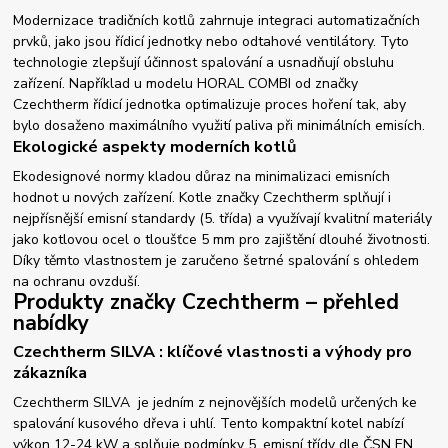
Modernizace tradičních kotlů zahrnuje integraci automatizačních
prvků, jako jsou řídicí jednotky nebo odtahové ventilátory. Tyto
technologie zlepšují účinnost spalování a usnadňují obsluhu
zařízení. Například u modelu HORAL COMBI od značky
Czechtherm řídicí jednotka optimalizuje proces hoření tak, aby
bylo dosaženo maximálního využití paliva při minimálních emisích.
Ekologické aspekty moderních kotlů
Ekodesignové normy kladou důraz na minimalizaci emisních
hodnot u nových zařízení. Kotle značky Czechtherm splňují i
nejpřísnější emisní standardy (5. třída) a využívají kvalitní materiály
jako kotlovou ocel o tloušťce 5 mm pro zajištění dlouhé životnosti.
Díky těmto vlastnostem je zaručeno šetrné spalování s ohledem
na ochranu ovzduší.
Produkty značky Czechtherm – přehled
nabídky
Czechtherm SILVA : klíčové vlastnosti a výhody pro
zákazníka
Czechtherm SILVA je jedním z nejnovějších modelů určených ke
spalování kusového dřeva i uhlí. Tento kompaktní kotel nabízí
výkon 12-24 kW a splňuje podmínky 5. emisní třídy dle ČSN EN