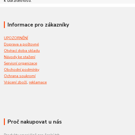
k udržitelnosti.
Informace pro zákazníky
UPOZORNĚNÍ
Doprava a poštovné
Otvírací doba skladu
Návody ke stažení
Servisní organizace
Obchodní podmínky
Ochrana soukromí
,
Vrácení zboží
reklamace
Proč nakupovat u nás
Produkty speciálně pro český trh