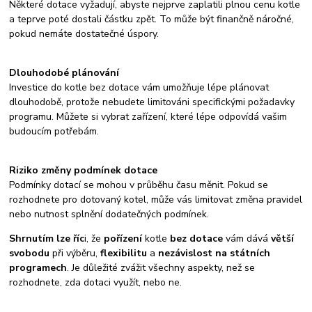
Některé dotace vyžadují, abyste nejprve zaplatili plnou cenu kotle
a teprve poté dostali částku zpět. To může být finančně náročné,
pokud nemáte dostatečné úspory.
Dlouhodobé plánování
Investice do kotle bez dotace vám umožňuje lépe plánovat
dlouhodobě, protože nebudete limitováni specifickými požadavky
programu. Můžete si vybrat zařízení, které lépe odpovídá vašim
budoucím potřebám.
Riziko změny podmínek dotace
Podmínky dotací se mohou v průběhu času měnit. Pokud se
rozhodnete pro dotovaný kotel, může vás limitovat změna pravidel
nebo nutnost splnění dodatečných podmínek.
Shrnutím lze říc
i, že
pořízení
kotle
bez dotace
vám dává
větší
svobodu
při výběru,
flexibilitu
a
nezávislost na státních
programech
. Je důležité zvážit všechny aspekty, než se
rozhodnete, zda dotaci využít, nebo ne.