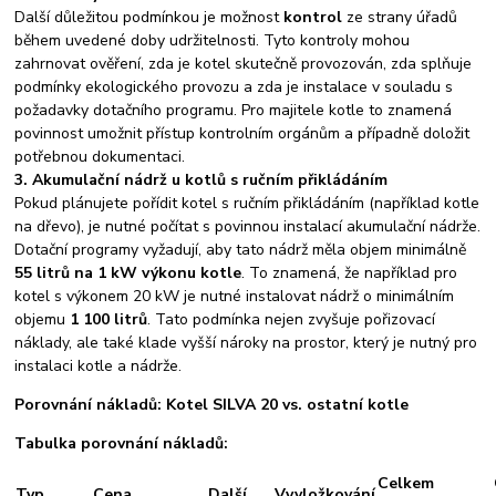
Další důležitou podmínkou je možnost
kontrol
ze strany úřadů
během uvedené doby udržitelnosti. Tyto kontroly mohou
zahrnovat ověření, zda je kotel skutečně provozován, zda splňuje
podmínky ekologického provozu a zda je instalace v souladu s
požadavky dotačního programu. Pro majitele kotle to znamená
povinnost umožnit přístup kontrolním orgánům a případně doložit
potřebnou dokumentaci.
3. Akumulační nádrž u kotlů s ručním přikládáním
Pokud plánujete pořídit kotel s ručním přikládáním (například kotle
na dřevo), je nutné počítat s povinnou instalací akumulační nádrže.
Dotační programy vyžadují, aby tato nádrž měla objem minimálně
55 litrů na 1 kW výkonu kotle
. To znamená, že například pro
kotel s výkonem 20 kW je nutné instalovat nádrž o minimálním
objemu
1 100 litrů
. Tato podmínka nejen zvyšuje pořizovací
náklady, ale také klade vyšší nároky na prostor, který je nutný pro
instalaci kotle a nádrže.
Porovnání nákladů: Kotel SILVA 20 vs. ostatní kotle
Tabulka porovnání nákladů:
Celkem
Typ
Cena
Další
Vyvložkování