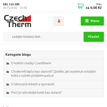
0
ks
581 110 385
za
0,00 Kč
Po-Pá 8:00 - 15:00
Menu
Hledat
Kategorie blogu
O kotlích značky Czechtherm
Chcete mít teplo bez starostí? Zjistěte, jak snadné je ovládání
kotlů s ručním přidáním paliva!
O litinových krbech a sporácích
Proč je výhodnější kotel bez dotace?