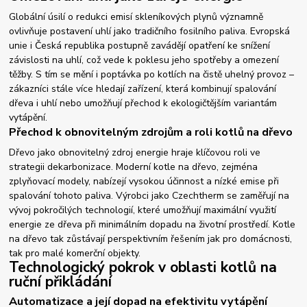
Globální úsilí o redukci emisí skleníkových plynů významně
ovlivňuje postavení uhlí jako tradičního fosilního paliva. Evropská
unie i Česká republika postupně zavádějí opatření ke snížení
závislosti na uhlí, což vede k poklesu jeho spotřeby a omezení
těžby. S tím se mění i poptávka po kotlích na čistě uhelný provoz –
zákazníci stále více hledají zařízení, která kombinují spalování
dřeva i uhlí nebo umožňují přechod k ekologičtějším variantám
vytápění.
Přechod k obnovitelným zdrojům a roli kotlů na dřevo
Dřevo jako obnovitelný zdroj energie hraje klíčovou roli ve
strategii dekarbonizace. Moderní kotle na dřevo, zejména
zplyňovací modely, nabízejí vysokou účinnost a nízké emise při
spalování tohoto paliva. Výrobci jako Czechtherm se zaměřují na
vývoj pokročilých technologií, které umožňují maximální využití
energie ze dřeva při minimálním dopadu na životní prostředí. Kotle
na dřevo tak zůstávají perspektivním řešením jak pro domácnosti,
tak pro malé komerční objekty.
Technologický pokrok v oblasti kotlů na
ruční přikládání
Automatizace a její dopad na efektivitu vytápění