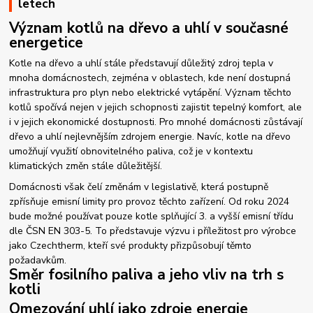
letech
Význam kotlů na dřevo a uhlí v současné
energetice
Kotle na dřevo a uhlí stále představují důležitý zdroj tepla v
mnoha domácnostech, zejména v oblastech, kde není dostupná
infrastruktura pro plyn nebo elektrické vytápění. Význam těchto
kotlů spočívá nejen v jejich schopnosti zajistit tepelný komfort, ale
i v jejich ekonomické dostupnosti. Pro mnohé domácnosti zůstávají
dřevo a uhlí nejlevnějším zdrojem energie. Navíc, kotle na dřevo
umožňují využití obnovitelného paliva, což je v kontextu
klimatických změn stále důležitější.
Domácnosti však čelí změnám v legislativě, která postupně
zpřísňuje emisní limity pro provoz těchto zařízení. Od roku 2024
bude možné používat pouze kotle splňující 3. a vyšší emisní třídu
dle ČSN EN 303-5. To představuje výzvu i příležitost pro výrobce
jako Czechtherm, kteří své produkty přizpůsobují těmto
požadavkům.
Směr fosilního paliva a jeho vliv na trh s
kotli
Omezování uhlí jako zdroje energie