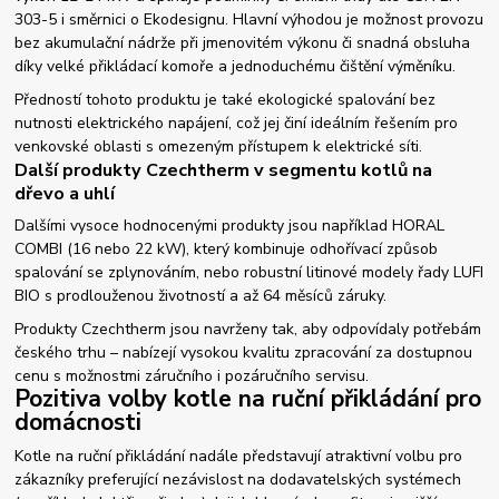
303-5 i směrnici o Ekodesignu. Hlavní výhodou je možnost provozu
bez akumulační nádrže při jmenovitém výkonu či snadná obsluha
díky velké přikládací komoře a jednoduchému čištění výměníku.
Předností tohoto produktu je také ekologické spalování bez
nutnosti elektrického napájení, což jej činí ideálním řešením pro
venkovské oblasti s omezeným přístupem k elektrické síti.
Další produkty Czechtherm v segmentu kotlů na
dřevo a uhlí
Dalšími vysoce hodnocenými produkty jsou například HORAL
COMBI (16 nebo 22 kW), který kombinuje odhořívací způsob
spalování se zplynováním, nebo robustní litinové modely řady LUFI
BIO s prodlouženou životností a až 64 měsíců záruky.
Produkty Czechtherm jsou navrženy tak, aby odpovídaly potřebám
českého trhu – nabízejí vysokou kvalitu zpracování za dostupnou
cenu s možnostmi záručního i pozáručního servisu.
Pozitiva volby kotle na ruční přikládání pro
domácnosti
Kotle na ruční přikládání nadále představují atraktivní volbu pro
zákazníky preferující nezávislost na dodavatelských systémech