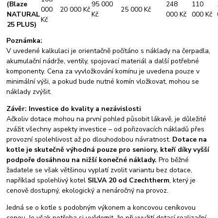
(Blaze
95 000
248
110
000
20 000 Kč
25 000 Kč
NATURAL
Kč
000 Kč
000 Kč
Kč
25 PLUS)
Poznámka:
V uvedené kalkulaci je orientačně počítáno s náklady na čerpadla,
akumulační nádrže, ventily, spojovací materiál a další potřebné
komponenty. Cena za vyvložkování komínu je uvedena pouze v
minimální výši, a pokud bude nutné komín vložkovat, mohou se
náklady zvýšit.
Závěr: Investice do kvality a nezávislosti
Ačkoliv dotace mohou na první pohled působit lákavě, je důležité
zvážit všechny aspekty investice – od pořizovacích nákladů přes
provozní spolehlivost až po dlouhodobou návratnost.
Dotace na
kotle je skutečně výhodná pouze pro seniory, kteří díky vyšší
podpoře dosáhnou na nižší konečné náklady.
Pro běžné
žadatele se však většinou vyplatí zvolit variantu bez dotace,
například spolehlivý kotel
SILVA 20 od Czechtherm
, který je
cenově dostupný, ekologický a nenáročný na provoz.
Jedná se o kotle s podobným výkonem a koncovou ceníkovou
cenou. Je však potřeba si uvědomit, že při využití dotací realizační