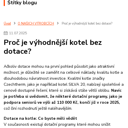
Štítky blogu
Úvod
O NAŠICH VÝROBCÍCH
Proč je výhodnější kotel bez dotace?
11
.
07
.
2025
Proč je výhodnější kotel bez
dotace?
Ačkoliv dotace mohou na první pohled působit jako atraktivní
možnost, je důležité se zaměřit na celkové náklady, kvalitu kotle a
dlouhodobou návratnost investice. Kvalitní kotle značky
Czechtherm, jako je například kotel SILVA 20, nabízejí spolehlivé a
cenově dostupné řešení, které si získává stále větší oblibu.
Navíc
je potřeba si uvědomit, že některé dotační programy, jako je
podpora seniorů ve výši až 110 000 Kč, končí již v roce 2025,
což činí rozhodnutí ještě naléhavějším.
Dotace na kotle: Co byste měli vědět
V současnosti existují dotační programy, které mohou snížit