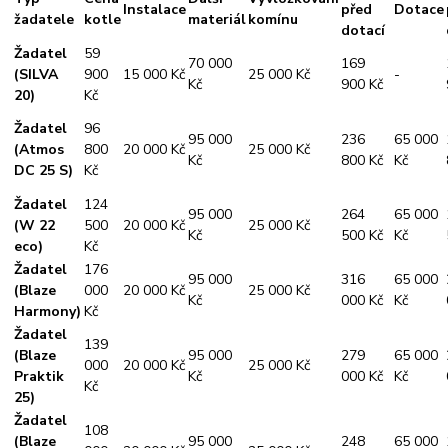
Instalace
před
Dotace
žadatele
kotle
materiál
komínu
dotací
Žadatel
59
70 000
169
(SILVA
900
15 000 Kč
25 000 Kč
-
Kč
900 Kč
20)
Kč
Žadatel
96
95 000
236
65 000
(Atmos
800
20 000 Kč
25 000 Kč
Kč
800 Kč
Kč
DC 25 S)
Kč
Žadatel
124
95 000
264
65 000
(W 22
500
20 000 Kč
25 000 Kč
Kč
500 Kč
Kč
eco)
Kč
Žadatel
176
95 000
316
65 000
(Blaze
000
20 000 Kč
25 000 Kč
Kč
000 Kč
Kč
Harmony)
Kč
Žadatel
139
(Blaze
95 000
279
65 000
000
20 000 Kč
25 000 Kč
Praktik
Kč
000 Kč
Kč
Kč
25)
Žadatel
108
(Blaze
95 000
248
65 000