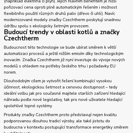
(například elektřina či plyn). Jejich hlavním benefitem je nižší
pořizovací cena oproti plně automatickým řešením i možnost
flexibilního použití různých druhů paliv (dřevo či uhlí). Navíc
modernizované modely značky Czechtherm poskytují snadnou
údržbu spolu s ekologicky šetrným provozem.
Budoucí trendy v oblasti kotlů a značky
Czechtherm
Budoucnost této technologie se bude ubírat směrem k větší
automatizaci procesů a ještě nižším emisím díky technologickým
inovacím. Značka Czechtherm již nyní investuje do vývoje nových
modelů s ohledem na potřeby českého trhu i požadavky EU
norem.
Dlouhodobým cílem je vytvořit řešení kombinující vysokou
účinnost, ekologickou šetrnost a cenovou dostupnost – tedy
ideální volbu jak pro současné majitele starších zařízení hledající
náhradu podle nové legislativy, tak pro nové uživatele hledající
spolehlivé topné systémy.
Produkty značky Czechtherm proto představují nejen kvalitu
podporovanou dlouhou tradicí výroby, ale také jistotu do
budoucna v kontextu postupující transformace energetiky směrem