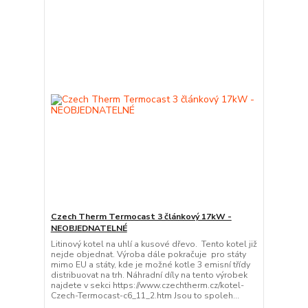
Czech Therm Termocast 3 článkový 17kW -
NEOBJEDNATELNÉ
Litinový kotel na uhlí a kusové dřevo. Tento kotel již
nejde objednat. Výroba dále pokračuje pro státy
mimo EU a státy, kde je možné kotle 3 emisní třídy
distribuovat na trh. Náhradní díly na tento výrobek
najdete v sekci https://www.czechtherm.cz/kotel-
Czech-Termocast-c6_11_2.htm Jsou to spoleh...