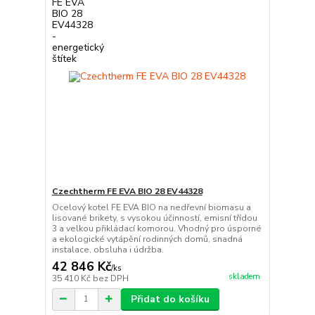
Czechtherm FE EVA BIO 28 EV44328
Ocelový kotel FE EVA BIO na nedřevní biomasu a
lisované brikety, s vysokou účinností, emisní třídou
3 a velkou přikládací komorou. Vhodný pro úsporné
a ekologické vytápění rodinných domů, snadná
instalace, obsluha i údržba.
42 846 Kč
/
ks
skladem
35 410 Kč
bez DPH
Přidat do košíku