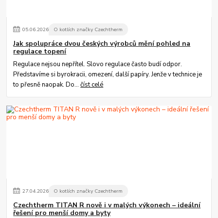
05
.
06
.
2026
O kotlích značky Czechtherm
Jak spolupráce dvou českých výrobců mění pohled na
regulace topení
Regulace nejsou nepřítel. Slovo regulace často budí odpor.
Představíme si byrokracii, omezení, další papíry. Jenže v technice je
to přesně naopak. Do...
číst celé
27
.
04
.
2026
O kotlích značky Czechtherm
Czechtherm TITAN R nově i v malých výkonech – ideální
řešení pro menší domy a byty