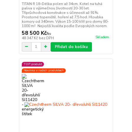
TITAN R 18–Délka polen až 34cm. Kotel na tuhá
paliva s výjimečnou životností 20-30 let.
Tříprůchodová konstrukce s účinností až 91%.
Prostorné topeniště, hoření až 7,5 hod. Hloubka
komory od 340mm. Výkon 15-100 kW pro domy 80-
1000 m². Nejvyšší kvalita podle Evropských norem.
58 500 Kč
/
ks
Skladem
48 347 Kč
bez DPH
Přidat do košíku
TOP produkt
Novinka v našich produktech