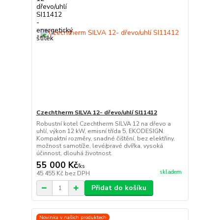
Czechtherm SILVA 12- dřevo/uhlí SI11412
Robustní kotel Czechtherm SILVA 12 na dřevo a
uhlí, výkon 12 kW, emisní třída 5, EKODESIGN.
Kompaktní rozměry, snadné čištění, bez elektřiny,
možnost samotíže, levé/pravé dvířka, vysoká
účinnost, dlouhá životnost.
55 000 Kč
/
ks
skladem
45 455 Kč
bez DPH
Přidat do košíku
Novinka v našich produktech