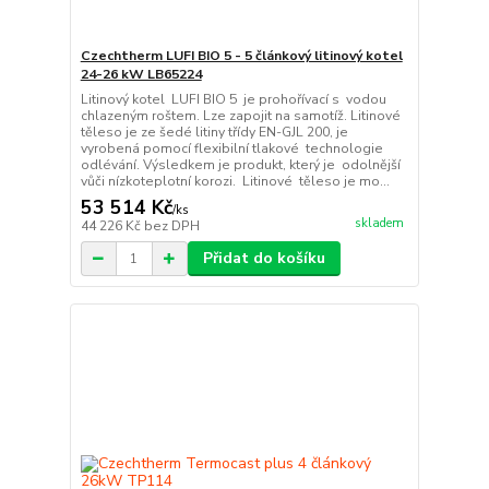
Czechtherm LUFI BIO 5 - 5 článkový litinový kotel
24-26 kW LB65224
Litinový kotel LUFI BIO 5 je prohořívací s vodou
chlazeným roštem. Lze zapojit na samotíž. Litinové
těleso je ze šedé litiny třídy EN-GJL 200, je
vyrobená pomocí flexibilní tlakové technologie
odlévání. Výsledkem je produkt, který je odolnější
vůči nízkoteplotní korozi. Litinové těleso je mo...
53 514 Kč
/
ks
skladem
44 226 Kč
bez DPH
Přidat do košíku