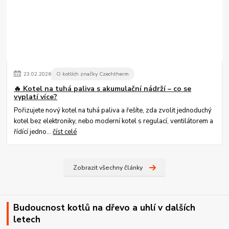
23
.
02
.
2026
O kotlích značky Czechtherm
🔥 Kotel na tuhá paliva s akumulační nádrží – co se
vyplatí více?
Pořizujete nový kotel na tuhá paliva a řešíte, zda zvolit jednoduchý
kotel bez elektroniky, nebo moderní kotel s regulací, ventilátorem a
řídící jedno...
číst celé
Zobrazit všechny články
Budoucnost kotlů na dřevo a uhlí v dalších
letech