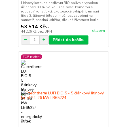
Litinový kotel na nedřevní BIO palivo s vysokou
účinností 80 %, velkou spalovací komorou a
robustní konstrukcí. Ekologické vytápění, emisní
třída 3, litinové těleso, možnost zapojení na
samotíž, snadná údržba, dlouhá životnost kotle.
53 514 Kč
/
ks
skladem
44 226 Kč
bez DPH
Přidat do košíku
TOP produkt