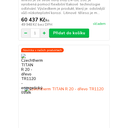
těleso je ze šedé litiny třídy EN-GJL 200, je
vyrobená pomocí flexibilní tlakové technologie
odlévání. Výsledkem je produkt, který je odolnější
vůči nízkoteplotní korozi. Litinové těleso je m...
60 437 Kč
/
ks
skladem
49 948 Kč
bez DPH
Přidat do košíku
Novinka v našich produktech