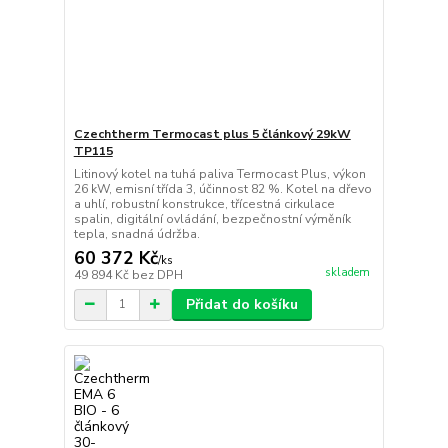
Czechtherm Termocast plus 5 článkový 29kW
TP115
Litinový kotel na tuhá paliva Termocast Plus, výkon
26 kW, emisní třída 3, účinnost 82 %. Kotel na dřevo
a uhlí, robustní konstrukce, třícestná cirkulace
spalin, digitální ovládání, bezpečnostní výměník
tepla, snadná údržba.
60 372 Kč
/
ks
skladem
49 894 Kč
bez DPH
Přidat do košíku