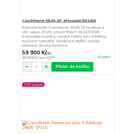
Czechtherm SILVA 20- dřevo/uhlí SI11420
Robustní kotel Czechtherm SILVA 20 na dřevo a
uhlí, výkon 20 kW, emisní třída 5, EKODESIGN.
Kompaktní rozměry, snadné čištění, bez elektřiny,
možnost samotíže, levé/pravé dvířka, vysoká
účinnost, dlouhá životnost.
59 900 Kč
/
ks
skladem
49 504 Kč
bez DPH
Přidat do košíku
TOP produkt