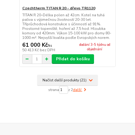
Czechtherm TITAN R 20 - dřevo TR1120
TITAN R 20–Délka polen až 42cm. Kotel na tuhá
paliva s výjimečnou životností 20-30 let.
Tříprůchodová konstrukce s účinností až 91%.
Prostorné topeniště, hoření až 7,5 hod. Hloubka
komory od 420mm. Výkon 15-100 kW pro domy 80-
1000 m². Nejvyšší kvalita podle Evropských norem.
61 000 Kč
dodání 3-5 týdnu od
/
ks
objednání
50 413 Kč
bez DPH
Přidat do košíku
Načíst další produkty (21)
strana
z 2
další