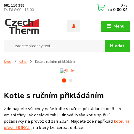
0
ks
581 110 385
za
0,00 Kč
Po-Pá 8:00 - 15:00
Menu
Hledat
Úvod
Kotle
Kotle s ručním přikládáním
Kotle s ručním přikládáním
Zde najdete všechny naše kotle s ručním přikládáním od 3 - 5
emisní třídy. Jak ocelové tak i litinové. Naše kotle splňují
požadavky na provoz od září 2024. Najdete zde například
kotel na
dřevo HORAL
, na který lze čerpat dotace.