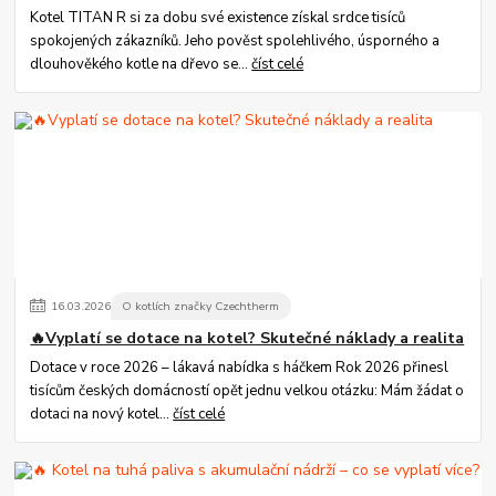
Kotel TITAN R si za dobu své existence získal srdce tisíců
spokojených zákazníků. Jeho pověst spolehlivého, úsporného a
dlouhověkého kotle na dřevo se...
číst celé
16
.
03
.
2026
O kotlích značky Czechtherm
🔥Vyplatí se dotace na kotel? Skutečné náklady a realita
Dotace v roce 2026 – lákavá nabídka s háčkem Rok 2026 přinesl
tisícům českých domácností opět jednu velkou otázku: Mám žádat o
dotaci na nový kotel...
číst celé