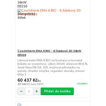
Czechtherm EMA 6 BIO - 6 článkový 30-34kW
EB216
Litinový kotel EMA 6 BIO na biomasu a lisované
brikety ze slunečnice, výkon 34 kW, účinnost 80,6 %,
šedá litina EN-GJL 200, možnost přestavby na
pelety, chladící smyčka, regulátor dusivky, emisní
třída 3.
60 437 Kč
/
ks
skladem
49 948 Kč
bez DPH
Přidat do košíku