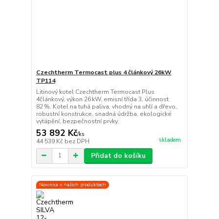
Czechtherm Termocast plus 4 článkový 26kW
TP114
Litinový kotel Czechtherm Termocast Plus
4článkový, výkon 26 kW, emisní třída 3, účinnost
82 %. Kotel na tuhá paliva, vhodný na uhlí a dřevo,
robustní konstrukce, snadná údržba, ekologické
vytápění, bezpečnostní prvky.
53 892 Kč
/
ks
skladem
44 539 Kč
bez DPH
Přidat do košíku
Novinka v našich produktech