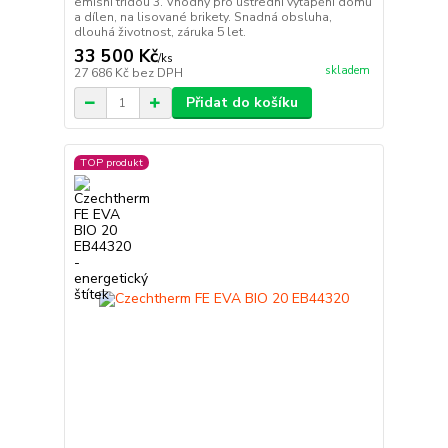
emisní třídou 3. Vhodný pro ústřední vytápění domů
a dílen, na lisované brikety. Snadná obsluha,
dlouhá životnost, záruka 5 let.
33 500 Kč
/
ks
skladem
27 686 Kč
bez DPH
Přidat do košíku
TOP produkt