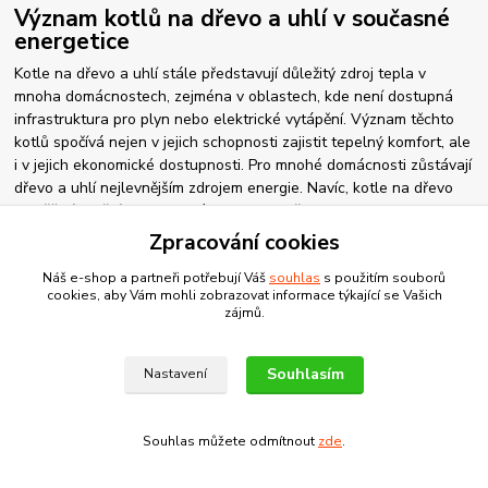
Význam kotlů na dřevo a uhlí v současné
energetice
Kotle na dřevo a uhlí stále představují důležitý zdroj tepla v
mnoha domácnostech, zejména v oblastech, kde není dostupná
infrastruktura pro plyn nebo elektrické vytápění. Význam těchto
kotlů spočívá nejen v jejich schopnosti zajistit tepelný komfort, ale
i v jejich ekonomické dostupnosti. Pro mnohé domácnosti zůstávají
dřevo a uhlí nejlevnějším zdrojem energie. Navíc, kotle na dřevo
umožňují využití obnovitelného paliva, což je v kontextu
klimatických změn stále důležitější.
Zpracování cookies
Domácnosti však čelí změnám v legislativě, která postupně
Náš e-shop a partneři potřebují Váš
souhlas
s použitím souborů
zpřísňuje emisní limity pro provoz těchto zařízení. Od roku 2024
cookies, aby Vám mohli zobrazovat informace týkající se Vašich
bude možné používat pouze kotle splňující 3. a vyšší emisní třídu
zájmů.
dle ČSN EN 303-5. To představuje výzvu i příležitost pro výrobce
jako Czechtherm, kteří své produkty přizpůsobují těmto
Souhlasím
Nastavení
požadavkům.
Směr fosilního paliva a jeho vliv na trh s
kotli
Souhlas můžete odmítnout
zde
.
Omezování uhlí jako zdroje energie