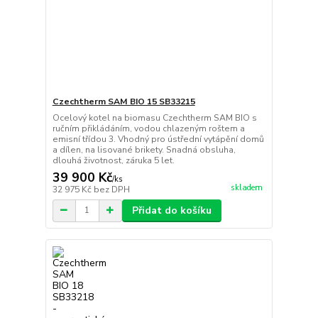
Czechtherm SAM BIO 15 SB33215
Ocelový kotel na biomasu Czechtherm SAM BIO s
ručním přikládáním, vodou chlazeným roštem a
emisní třídou 3. Vhodný pro ústřední vytápění domů
a dílen, na lisované brikety. Snadná obsluha,
dlouhá životnost, záruka 5 let.
39 900 Kč
/
ks
skladem
32 975 Kč
bez DPH
Přidat do košíku