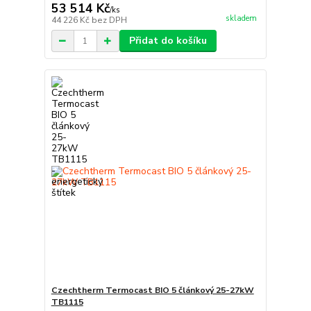
53 514 Kč
/
ks
skladem
44 226 Kč
bez DPH
Přidat do košíku
Czechtherm Termocast BIO 5 článkový 25-27kW
TB1115