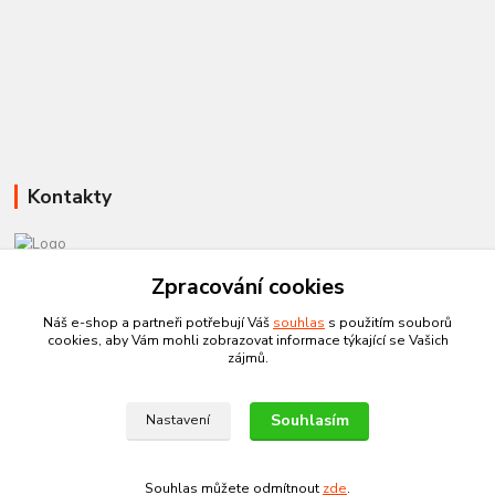
Kontakty
Zpracování cookies
581 110 385
Po-Pá 8:00 - 15:00
Náš e-shop a partneři potřebují Váš
souhlas
s použitím souborů
cookies, aby Vám mohli zobrazovat informace týkající se Vašich
info@czechtherm.cz
zájmů.
Souhlasím
Nastavení
Souhlas můžete odmítnout
zde
.