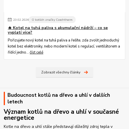
23
.
02
.
2026
O kotlích značky Czechtherm
🔥 Kotel na tuhá paliva s akumulační nádrží – co se
vyplatí více?
Pořizujete nový kotel na tuhá paliva a řešíte, zda zvolit jednoduchý
kotel bez elektroniky, nebo moderní kotel s regulací, ventilátorem a
řídící jedno...
číst celé
Zobrazit všechny články
Budoucnost kotlů na dřevo a uhlí v dalších
letech
Význam kotlů na dřevo a uhlí v současné
energetice
Kotle na dřevo a uhlí stále představují důležitý zdroj tepla v