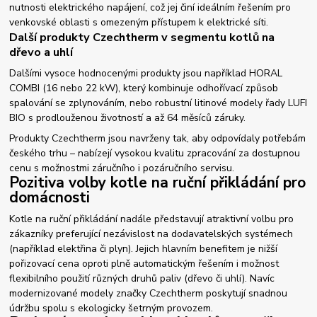
nutnosti elektrického napájení, což jej činí ideálním řešením pro
venkovské oblasti s omezeným přístupem k elektrické síti.
Další produkty Czechtherm v segmentu kotlů na
dřevo a uhlí
Dalšími vysoce hodnocenými produkty jsou například HORAL
COMBI (16 nebo 22 kW), který kombinuje odhořívací způsob
spalování se zplynováním, nebo robustní litinové modely řady LUFI
BIO s prodlouženou životností a až 64 měsíců záruky.
Produkty Czechtherm jsou navrženy tak, aby odpovídaly potřebám
českého trhu – nabízejí vysokou kvalitu zpracování za dostupnou
cenu s možnostmi záručního i pozáručního servisu.
Pozitiva volby kotle na ruční přikládání pro
domácnosti
Kotle na ruční přikládání nadále představují atraktivní volbu pro
zákazníky preferující nezávislost na dodavatelských systémech
(například elektřina či plyn). Jejich hlavním benefitem je nižší
pořizovací cena oproti plně automatickým řešením i možnost
flexibilního použití různých druhů paliv (dřevo či uhlí). Navíc
modernizované modely značky Czechtherm poskytují snadnou
údržbu spolu s ekologicky šetrným provozem.