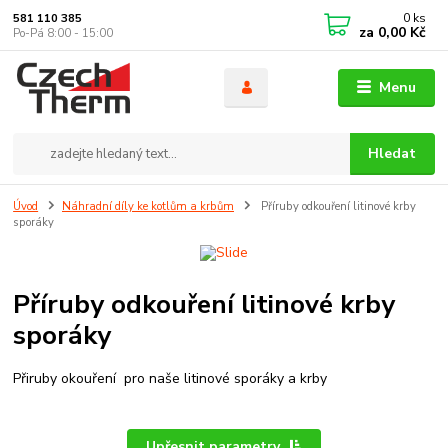
0
ks
581 110 385
za
0,00 Kč
Po-Pá 8:00 - 15:00
Menu
Hledat
Úvod
Náhradní díly ke kotlům a krbům
Příruby odkouření litinové krby
sporáky
Příruby odkouření litinové krby
sporáky
Přiruby okouření pro naše litinové sporáky a krby
Upřesnit parametry