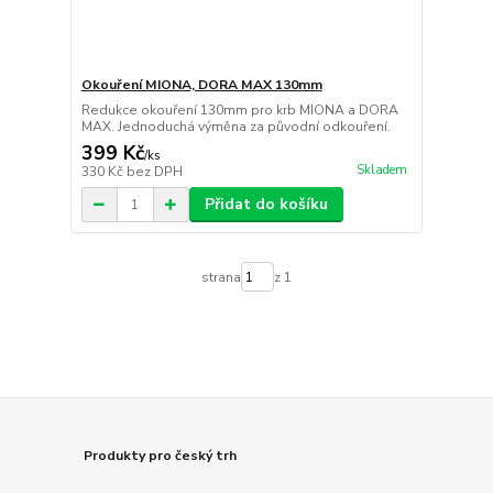
Okouření MIONA, DORA MAX 130mm
Redukce okouření 130mm pro krb MIONA a DORA
MAX. Jednoduchá výměna za původní odkouření.
399 Kč
/
ks
Skladem
330 Kč
bez DPH
Přidat do košíku
strana
z 1
Produkty pro český trh