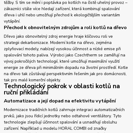
těžby. S tím se mění i poptávka po kotlích na čistě uhelný provoz –
zákazníci stále více hledají zařízení, která kombinují spalování
dřeva i uhlí nebo umožňují přechod k ekologičtějším variantám
vytápění.
Přechod k obnovitelným zdrojům a roli kotlů na dřevo
Dřevo jako obnovitelný zdroj energie hraje klíčovou roli ve
strategii dekarbonizace. Moderní kotle na dřevo, zejména
zplyňovací modely, nabízejí vysokou účinnost a nízké emise při
spalování tohoto paliva. Výrobci jako Czechtherm se zaměřují na
vývoj pokročilých technologií, které umožňují maximální využití
energie ze dřeva při minimálním dopadu na životní prostředí. Kotle
na dřevo tak zůstávají perspektivním řešením jak pro domácnosti,
tak pro malé komerční objekty.
Technologický pokrok v oblasti kotlů na
ruční přikládání
Automatizace a její dopad na efektivitu vytápění
Modernizace tradičních kotlů zahrnuje integraci automatizačních
prvků, jako jsou řídicí jednotky nebo odtahové ventilátory. Tyto
technologie zlepšují účinnost spalování a usnadňují obsluhu
zařízení. Například u modelu HORAL COMBI od značky