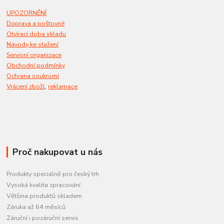
UPOZORNĚNÍ
Doprava a poštovné
Otvírací doba skladu
Návody ke stažení
Servisní organizace
Obchodní podmínky
Ochrana soukromí
,
Vrácení zboží
reklamace
Proč nakupovat u nás
Produkty speciálně pro český trh
Vysoká kvalita zpracování
Většina produktů skladem
Záruka až 64 měsíců
Záruční i pozáruční servis