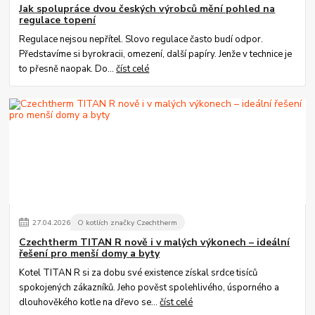
Jak spolupráce dvou českých výrobců mění pohled na
regulace topení
Regulace nejsou nepřítel. Slovo regulace často budí odpor.
Představíme si byrokracii, omezení, další papíry. Jenže v technice je
to přesně naopak. Do...
číst celé
27
.
04
.
2026
O kotlích značky Czechtherm
Czechtherm TITAN R nově i v malých výkonech – ideální
řešení pro menší domy a byty
Kotel TITAN R si za dobu své existence získal srdce tisíců
spokojených zákazníků. Jeho pověst spolehlivého, úsporného a
dlouhověkého kotle na dřevo se...
číst celé