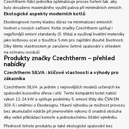
Czechtherm řídicí jednotka optimalizuje proces hoření tak, aby
bylo dosaženo maximálního využití paliva při minimálních emisích.
Ekologické aspekty moderních kotlů
Ekodesignové normy kladou důraz na minimalizaci emisních
hodnot u nových zařízení. Kotle značky Czechtherm splňují i
nejpřísnější emisní standardy (5. třída) a využívají kvalitní materiály
jako kotlovou ocel o tloušťce 5 mm pro zajištění dlouhé životnosti.
Díky těmto vlastnostem je zaručeno šetrné spalování s ohledem
na ochranu ovzduší.
Produkty značky Czechtherm – přehled
nabídky
Czechtherm SILVA : klíčové vlastnosti a výhody pro
zákazníka
Czechtherm SILVA je jedním z nejnovějších modelů určených ke
spalování kusového dřeva i uhlí. Tento kompaktní kotel nabízí
výkon 12-24 kW a splňuje podmínky 5. emisní třídy dle ČSN EN
303-5 i směrnici o Ekodesignu. Hlavní výhodou je možnost provozu
bez akumulační nádrže při jmenovitém výkonu či snadná obsluha
díky velké přikládací komoře a jednoduchému čištění výměníku.
Předností tohoto produktu je také ekologické spalování bez