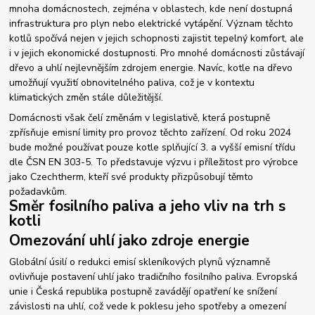
mnoha domácnostech, zejména v oblastech, kde není dostupná
infrastruktura pro plyn nebo elektrické vytápění. Význam těchto
kotlů spočívá nejen v jejich schopnosti zajistit tepelný komfort, ale
i v jejich ekonomické dostupnosti. Pro mnohé domácnosti zůstávají
dřevo a uhlí nejlevnějším zdrojem energie. Navíc, kotle na dřevo
umožňují využití obnovitelného paliva, což je v kontextu
klimatických změn stále důležitější.
Domácnosti však čelí změnám v legislativě, která postupně
zpřísňuje emisní limity pro provoz těchto zařízení. Od roku 2024
bude možné používat pouze kotle splňující 3. a vyšší emisní třídu
dle ČSN EN 303-5. To představuje výzvu i příležitost pro výrobce
jako Czechtherm, kteří své produkty přizpůsobují těmto
požadavkům.
Směr fosilního paliva a jeho vliv na trh s
kotli
Omezování uhlí jako zdroje energie
Globální úsilí o redukci emisí skleníkových plynů významně
ovlivňuje postavení uhlí jako tradičního fosilního paliva. Evropská
unie i Česká republika postupně zavádějí opatření ke snížení
závislosti na uhlí, což vede k poklesu jeho spotřeby a omezení