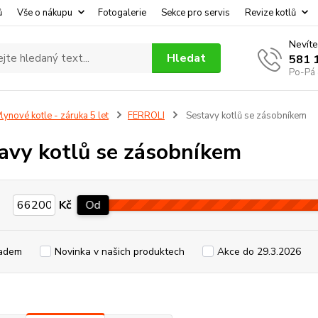
ů
Vše o nákupu
Fotogalerie
Sekce pro servis
Revize kotlů
Nevíte
Hledat
581 
Po-Pá 
lynové kotle - záruka 5 let
FERROLI
Sestavy kotlů se zásobníkem
avy kotlů se zásobníkem
Kč
Od
adem
Novinka v našich produktech
Akce do 29.3.2026