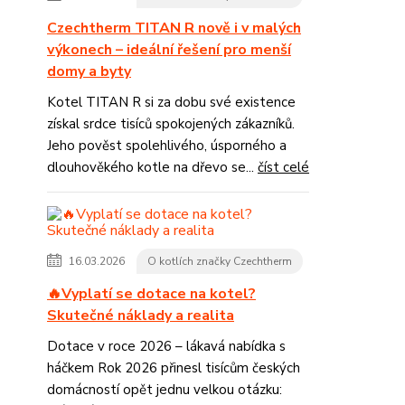
Czechtherm TITAN R nově i v malých
výkonech – ideální řešení pro menší
domy a byty
Kotel TITAN R si za dobu své existence
získal srdce tisíců spokojených zákazníků.
Jeho pověst spolehlivého, úsporného a
dlouhověkého kotle na dřevo se...
číst celé
16.03.2026
O kotlích značky Czechtherm
🔥Vyplatí se dotace na kotel?
Skutečné náklady a realita
Dotace v roce 2026 – lákavá nabídka s
háčkem Rok 2026 přinesl tisícům českých
domácností opět jednu velkou otázku: