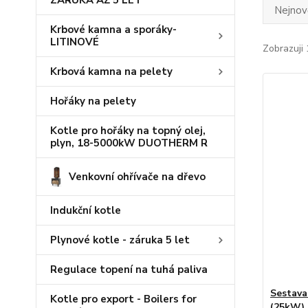
ZÁRUKA AŽ 5 LET
Nejnově
Krbové kamna a sporáky-
LITINOVÉ
Zobrazuji 
Krbová kamna na pelety
Hořáky na pelety
Kotle pro hořáky na topný olej,
plyn, 18-5000kW DUOTHERM R
Venkovní ohřívače na dřevo
Indukční kotle
Plynové kotle - záruka 5 let
Regulace topení na tuhá paliva
Sestava
Kotle pro export - Boilers for
(25kW) +