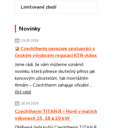
Limitované zboží
Novinky
19.05.2026
🤝 Czechtherm navazuje spolupráci s
českým výrobcem regulací KTR-Adex
Jsme rádi, že vám můžeme oznámit
novinku, která přinese skutečný přínos jak
koncovým uživatelům, tak montážním
firmám – Czechtherm zahajuje oficiální ...
číst celé
26.04.2026
Czechtherm TITAN R – Nově v malých
výkonech 15, 18 a 20 kW
Oblíbená řada kotlů Czechtherm TITAN R