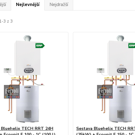
jší
Nejlevnější
Nejdražší
1-3 z 3
 Bluehelix TECH RRT 24H
Sestava Bluehelix TECH RR
 Ecounit F 100 - 1C (100 l)
(25kW) + Ecounit F 150 - 1C 