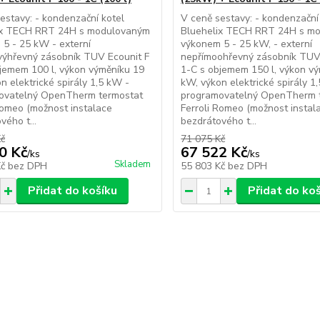
estavy: - kondenzační kotel
V ceně sestavy: - kondenzační
ix TECH RRT 24H s modulovaným
Bluehelix TECH RRT 24H s m
5 - 25 kW - externí
výkonem 5 - 25 kW, - externí
výhřevný zásobník TUV Ecounit F
nepřímoohřevný zásobník TUV
jemem 100 l, výkon výměníku 19
1-C s objemem 150 l, výkon v
n elektrické spirály 1,5 kW -
kW, výkon elektrické spirály 1
ovatelný OpenTherm termostat
programovatelný OpenTherm 
Romeo (možnost instalace
Ferroli Romeo (možnost instal
vého t...
bezdrátového t...
Kč
71 075 Kč
0 Kč
67 522 Kč
/
ks
/
ks
Skladem
Kč
bez DPH
55 803 Kč
bez DPH
Přidat do košíku
Přidat do ko