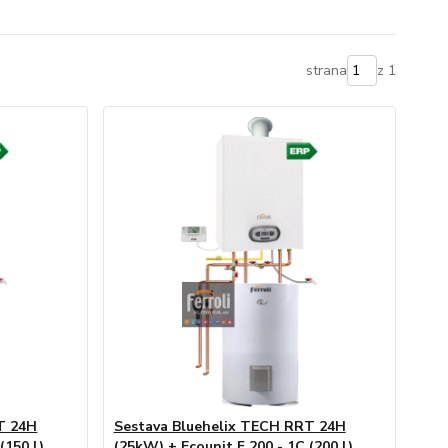
strana
z 1
T 24H
Sestava Bluehelix TECH RRT 24H
(150 l)
(25kW) + Ecounit F 200 - 1C (200 l)