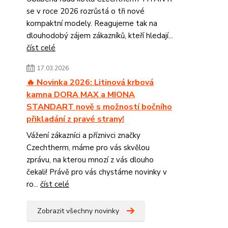
se v roce 2026 rozrůstá o tři nové
kompaktní modely. Reagujeme tak na
dlouhodobý zájem zákazníků, kteří hledají...
číst celé
17.03.2026
🔥 Novinka 2026: Litinová krbová
kamna DORA MAX a MIONA
STANDART nově s možností bočního
přikladání z pravé strany!
Vážení zákazníci a příznivci značky
Czechtherm, máme pro vás skvělou
zprávu, na kterou mnozí z vás dlouho
čekali! Právě pro vás chystáme novinky v
ro...
číst celé
Zobrazit všechny novinky