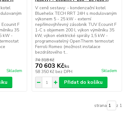
 kotel
V ceně sestavy: - kondenzační kotel
odulovaným
Bluehelix TECH RRT 24H s modulovaným
výkonem 5 - 25 kW - externí
 Ecounit F
nepřímovýhřevný zásobník TUV Ecounit F
ýměníku 35
1-C s objemem 200 l, výkon výměníku 35
,5 kW -
kW, výkon elektrické spirály 1,5 kW -
termostat
programovatelný OpenTherm termostat
ace
Ferroli Romeo (možnost instalace
bezdrátového t...
74 318 Kč
70 603 Kč
/
ks
Skladem
Skladem
58 350 Kč
bez DPH
šíku
Přidat do košíku
strana
z 1