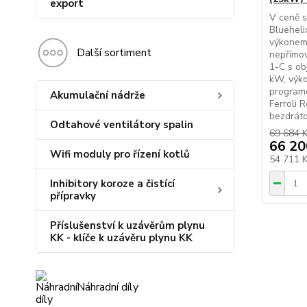
export
V ceně s
Bluehel
výkonem 
Další sortiment
nepřímo
1-C s ob
kW, výko
program
Akumulační nádrže
Ferroli 
bezdráto
Odtahové ventilátory spalin
69 684 
66 20
Wifi moduly pro řízení kotlů
54 711 
Inhibitory koroze a čistící
přípravky
Příslušenství k uzávěrům plynu
KK - klíče k uzávěru plynu KK
Náhradní díly