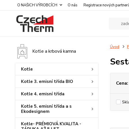
O NAŠICH VÝROBCÍCH
O nás
Registrace nových partner
Úvod
P
Kotle a krbová kamna
Sest
Kotle
Kotle 3. emisní třída BIO
Cena:
Kotle 4. emisní třída
Skl
Kotle 5. emisní třída a s
Ekodesignem
Kotle- PRÉMIOVÁ KVALITA -