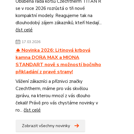
Oblíbená řada kotlů Czechtherm TITAN R
se v roce 2026 rozrůstá o tři nové
kompaktní modely. Reagujeme tak na
dlouhodobý zájem zákazníků, kteří hledají...
číst celé
17.03.2026
🔥 Novinka 2026: Litinová krbová
kamna DORA MAX a MIONA
STANDART nově s možností bočního
přikladání z pravé strany!
Vážení zákazníci a příznivci značky
Czechtherm, máme pro vás skvělou
zprávu, na kterou mnozí z vás dlouho
čekali! Právě pro vás chystáme novinky v
ro...
číst celé
Zobrazit všechny novinky