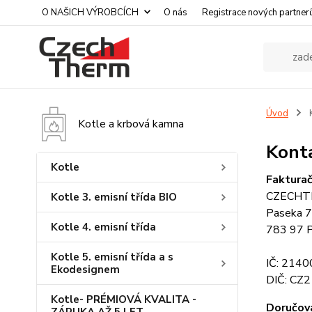
O NAŠICH VÝROBCÍCH
O nás
Registrace nových partner
Úvod
K
Kotle a krbová kamna
Kont
Kotle
Fakturač
CZECHTH
Kotle 3. emisní třída BIO
Paseka 
Kotle 4. emisní třída
783 97 
Kotle 5. emisní třída a s
IČ: 214
Ekodesignem
DIČ: CZ
Kotle- PRÉMIOVÁ KVALITA -
Doručova