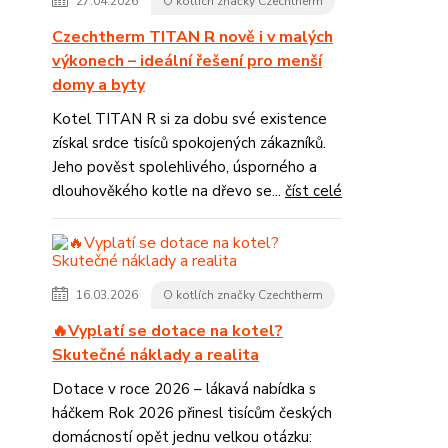
27.04.2026
O kotlích značky Czechtherm
Czechtherm TITAN R nově i v malých
výkonech – ideální řešení pro menší
domy a byty
Kotel TITAN R si za dobu své existence
získal srdce tisíců spokojených zákazníků.
Jeho pověst spolehlivého, úsporného a
dlouhověkého kotle na dřevo se...
číst celé
16.03.2026
O kotlích značky Czechtherm
🔥Vyplatí se dotace na kotel?
Skutečné náklady a realita
Dotace v roce 2026 – lákavá nabídka s
háčkem Rok 2026 přinesl tisícům českých
domácností opět jednu velkou otázku: