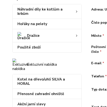
Náhradní díly ke kotlům a
Adresa: U
krbům
Číslo po
Hořáky na pelety
Dražice
Město
*
Poštovní
Použité zboží
číslo
*
E-mail
*
Exkluzivní nabídka
Telefon
*
Kotel na dřevo/uhlí SILVA a
HORAL
Typ dota
Přenosné zahradní ohniště
Akční jarní slevy