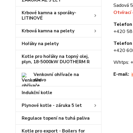
ZÁRUKA AŽ 5 LET
Sadová 5
Otvírací
Krbové kamna a sporáky-
LITINOVÉ
Telefon 
Krbová kamna na pelety
+420 5
Telefon 
Hořáky na pelety
+420 6
Kotle pro hořáky na topný olej,
plyn, 18-5000kW DUOTHERM R
Whtps: 
E-mail:
Venkovní ohřívače na
dřevo
Indukční kotle
Plynové kotle - záruka 5 let
Regulace topení na tuhá paliva
Kotle pro export - Boilers for