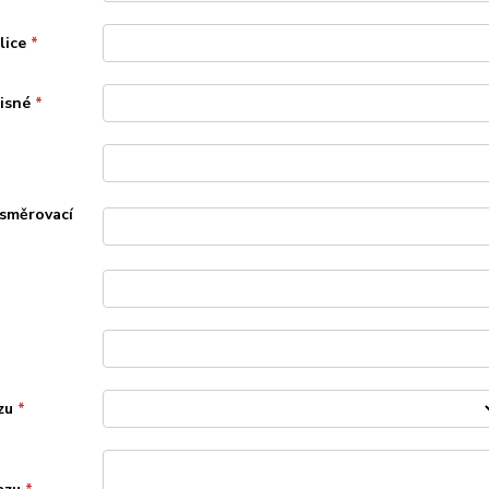
lice
*
pisné
*
 směrovací
zu
*