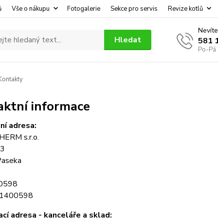
ů
Vše o nákupu
Fotogalerie
Sekce pro servis
Revize kotlů
Nevíte
Hledat
581 
Po-Pá 
ontakty
aktní informace
ní adresa:
ERM s.r.o.
73
Paseka
00598
21400598
cí adresa - k
anceláře a sklad: