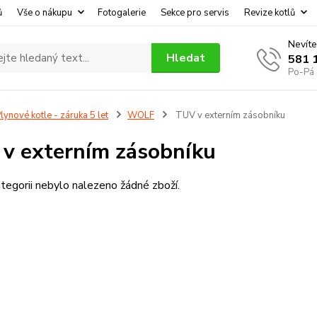
ů
Vše o nákupu
Fotogalerie
Sekce pro servis
Revize kotlů
Nevíte
Hledat
581 
Po-Pá 
lynové kotle - záruka 5 let
WOLF
TUV v externím zásobníku
v externím zásobníku
tegorii nebylo nalezeno žádné zboží.