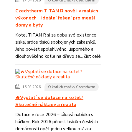
27.04.2026
O kotlích značky Czechtherm
Czechtherm TITAN R nově i v malých
výkonech – ideální řešení pro menší
domy a byty
Kotel TITAN R si za dobu své existence
získal srdce tisíců spokojených zákazníků.
Jeho pověst spolehlivého, úsporného a
dlouhověkého kotle na dřevo se...
číst celé
16.03.2026
O kotlích značky Czechtherm
🔥Vyplatí se dotace na kotel?
Skutečné náklady a realita
Dotace v roce 2026 – lákavá nabídka s
háčkem Rok 2026 přinesl tisícům českých
domácností opět jednu velkou otázku: