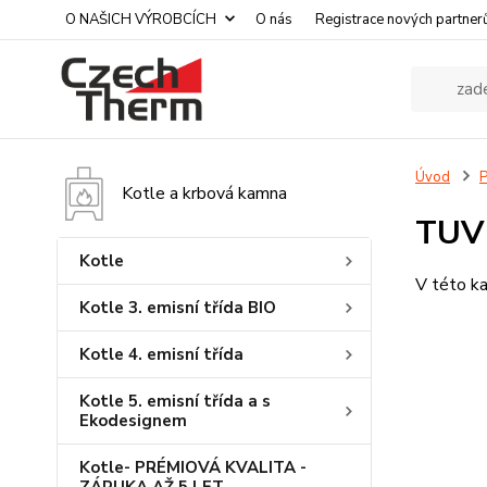
O NAŠICH VÝROBCÍCH
O nás
Registrace nových partner
Úvod
P
Kotle a krbová kamna
TUV 
Kotle
V této ka
Kotle 3. emisní třída BIO
Kotle 4. emisní třída
Kotle 5. emisní třída a s
Ekodesignem
Kotle- PRÉMIOVÁ KVALITA -