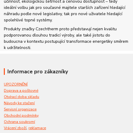
účinnost, ekologickou šetrnost a cenovou dostupnost – tedy
ideální volbu jak pro současné majitele starších zařízení hledající
náhradu podle nové legislativy, tak pro nové uživatele hledající
spolehlivé topné systémy.
Produkty značky Czechtherm proto představují nejen kvalitu
podporovanou dlouhou tradicí výroby, ale také jistotu do
budoucna v kontextu postupující transformace energetiky směrem
k udržitelnosti.
Informace pro zákazníky
UPOZORNĚNÍ
Doprava a poštovné
Otvírací doba skladu
Návody ke stažení
Servisní organizace
Obchodní podmínky
Ochrana soukromí
,
Vrácení zboží
reklamace