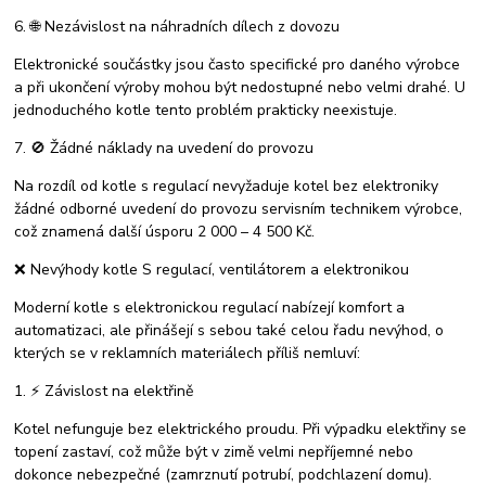
6. 🌐 Nezávislost na náhradních dílech z dovozu
Elektronické součástky jsou často specifické pro daného výrobce
a při ukončení výroby mohou být nedostupné nebo velmi drahé. U
jednoduchého kotle tento problém prakticky neexistuje.
7. 🚫 Žádné náklady na uvedení do provozu
Na rozdíl od kotle s regulací nevyžaduje kotel bez elektroniky
žádné odborné uvedení do provozu servisním technikem výrobce,
což znamená další úsporu 2 000 – 4 500 Kč.
❌ Nevýhody kotle S regulací, ventilátorem a elektronikou
Moderní kotle s elektronickou regulací nabízejí komfort a
automatizaci, ale přinášejí s sebou také celou řadu nevýhod, o
kterých se v reklamních materiálech příliš nemluví:
1. ⚡ Závislost na elektřině
Kotel nefunguje bez elektrického proudu. Při výpadku elektřiny se
topení zastaví, což může být v zimě velmi nepříjemné nebo
dokonce nebezpečné (zamrznutí potrubí, podchlazení domu).