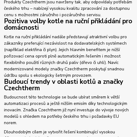
Produkty Czechtherm jsou navrženy tak, aby odpovídaly potřebám
českého trhu – nabízejí vysokou kvalitu zpracování za dostupnou
cenu s možnostmi záručního i pozáručního servisu.
Pozitiva volby kotle na ruční přikládání pro
domácnosti
Kotle na ruční přikládání nadále představují atraktivní volbu pro
zákazníky preferující nezávislost na dodavatelských systémech
(například elektřina či plyn). Jejich hlavním benefitem je nižší
pořizovací cena oproti plně automatickým řešením i možnost
flexibilního použití různých druhů paliv (dřevo či uhlí). Navíc
modernizované modely značky Czechtherm poskytují snadnou
údržbu spolu s ekologicky šetrným provozem.
Budoucí trendy v oblasti kotlů a značky
Czechtherm
Budoucnost této technologie se bude ubírat směrem k větší
automatizaci procesů a ještě nižším emisím díky technologickým
inovacím. Značka Czechtherm již nyní investuje do vývoje nových
modelů s ohledem na potřeby českého trhu i požadavky EU
norem.
Dlouhodobým cílem je vytvořit řešení kombinující vysokou