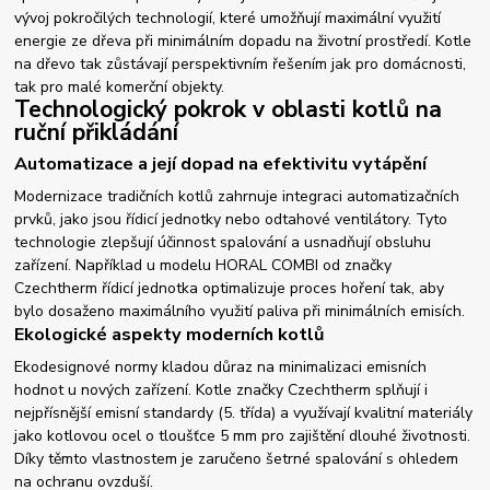
vývoj pokročilých technologií, které umožňují maximální využití
energie ze dřeva při minimálním dopadu na životní prostředí. Kotle
na dřevo tak zůstávají perspektivním řešením jak pro domácnosti,
tak pro malé komerční objekty.
Technologický pokrok v oblasti kotlů na
ruční přikládání
Automatizace a její dopad na efektivitu vytápění
Modernizace tradičních kotlů zahrnuje integraci automatizačních
prvků, jako jsou řídicí jednotky nebo odtahové ventilátory. Tyto
technologie zlepšují účinnost spalování a usnadňují obsluhu
zařízení. Například u modelu HORAL COMBI od značky
Czechtherm řídicí jednotka optimalizuje proces hoření tak, aby
bylo dosaženo maximálního využití paliva při minimálních emisích.
Ekologické aspekty moderních kotlů
Ekodesignové normy kladou důraz na minimalizaci emisních
hodnot u nových zařízení. Kotle značky Czechtherm splňují i
nejpřísnější emisní standardy (5. třída) a využívají kvalitní materiály
jako kotlovou ocel o tloušťce 5 mm pro zajištění dlouhé životnosti.
Díky těmto vlastnostem je zaručeno šetrné spalování s ohledem
na ochranu ovzduší.