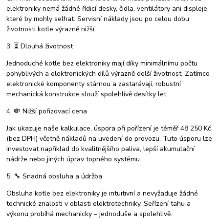
elektroniky nemá žádné řídicí desky, čidla, ventilátory ani displeje,
které by mohly selhat. Servisní náklady jsou po celou dobu
životnosti kotle výrazně nižší.
3. ⏳ Dlouhá životnost
Jednoduché kotle bez elektroniky mají díky minimálnímu počtu
pohyblivých a elektronických dílů výrazně delší životnost. Zatímco
elektronické komponenty stárnou a zastarávají, robustní
mechanická konstrukce slouží spolehlivě desítky let.
4. 💸 Nižší pořizovací cena
Jak ukazuje naše kalkulace, úspora při pořízení je téměř 48 250 Kč
(bez DPH) včetně nákladů na uvedení do provozu. Tuto úsporu lze
investovat například do kvalitnějšího paliva, lepší akumulační
nádrže nebo jiných úprav topného systému.
5. 🔧 Snadná obsluha a údržba
Obsluha kotle bez elektroniky je intuitivní a nevyžaduje žádné
technické znalosti v oblasti elektrotechniky. Seřízení tahu a
výkonu probíhá mechanicky – jednoduše a spolehlivě.