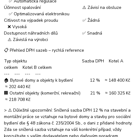
✅ Automatická regulace
Účinnost spalování ⚠️ Závisí na obsluze
✅ Optimalizovaná elektronikou
Citlivost na výpadek proudu ✅ Žádná
❌ Vysoká
Dostupnost náhradních dílů ✅ Snadná
⚠️ Závislá na výrobci
📋 Přehled DPH sazeb – rychlá reference
Typ objektu Sazba DPH Kotel A
celkem Kotel B celkem
--- --- --- ---
🏠 Bytové domy a objekty k bydlení 12 % ≈ 148 400 Kč
≈ 202 440 Kč
🏢 Ostatní objekty (komerční, rekreační) 21 % ≈ 160 325 Kč
≈ 218 708 Kč
> ⚠️ Důležité upozornění: Snížená sazba DPH 12 % na stavební a
montážní práce se vztahuje na bytové domy a stavby pro sociální
bydlení dle § 48 zákona č. 235/2004 Sb., o dani z přidané hodnoty.
Zda se snížená sazba vztahuje na váš konkrétní případ, vždy
konzultujte s vaším dodavatelem nebo daňovým poradcem.