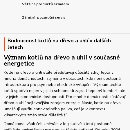
Většina produktů skladem
Záruční i pozáruční servis
Budoucnost kotlů na dřevo a uhlí v dalších
letech
Význam kotlů na dřevo a uhlí v současné
energetice
Kotle na dřevo a uhlí stále představují důležitý zdroj tepla v
mnoha domácnostech, zejména v oblastech, kde není dostupná
infrastruktura pro plyn nebo elektrické vytápění. Význam těchto
kotlů spočívá nejen v jejich schopnosti zajistit tepelný komfort, ale
i v jejich ekonomické dostupnosti. Pro mnohé domácnosti zůstávají
dřevo a uhlí nejlevnějším zdrojem energie. Navíc, kotle na dřevo
umožňují využití obnovitelného paliva, což je v kontextu
klimatických změn stále důležitější.
Domácnosti však čelí změnám v legislativě, která postupně
zpřísňuje emisní limity pro provoz těchto zařízení. Od roku 2024