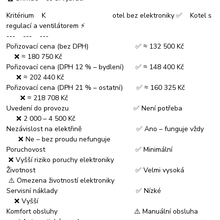
Kritérium K otel bez elektroniky ✅ Kotel s
regulací a ventilátorem ⚡
--- --- ---
Pořizovací cena (bez DPH) ✅ ≈ 132 500 Kč
❌ ≈ 180 750 Kč
Pořizovací cena (DPH 12 % – bydlení) ✅ ≈ 148 400 Kč
❌ ≈ 202 440 Kč
Pořizovací cena (DPH 21 % – ostatní) ✅ ≈ 160 325 Kč
❌ ≈ 218 708 Kč
Uvedení do provozu ✅ Není potřeba
❌ 2 000 – 4 500 Kč
Nezávislost na elektřině ✅ Ano – funguje vždy
❌ Ne – bez proudu nefunguje
Poruchovost ✅ Minimální
❌ Vyšší riziko poruchy elektroniky
Životnost ✅ Velmi vysoká
⚠️ Omezena životností elektroniky
Servisní náklady ✅ Nízké
❌ Vyšší
Komfort obsluhy ⚠️ Manuální obsluha