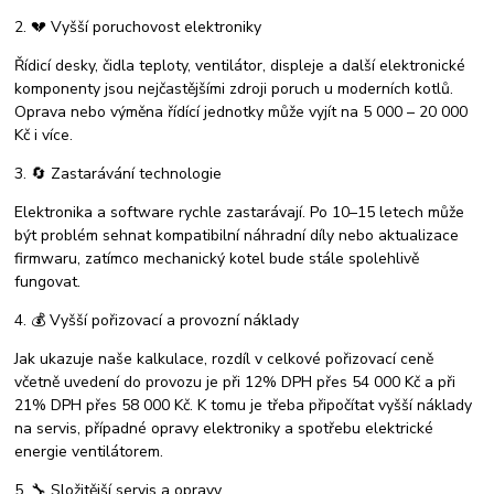
2. 💔 Vyšší poruchovost elektroniky
Řídicí desky, čidla teploty, ventilátor, displeje a další elektronické
komponenty jsou nejčastějšími zdroji poruch u moderních kotlů.
Oprava nebo výměna řídící jednotky může vyjít na 5 000 – 20 000
Kč i více.
3. 🔄 Zastarávání technologie
Elektronika a software rychle zastarávají. Po 10–15 letech může
být problém sehnat kompatibilní náhradní díly nebo aktualizace
firmwaru, zatímco mechanický kotel bude stále spolehlivě
fungovat.
4. 💰 Vyšší pořizovací a provozní náklady
Jak ukazuje naše kalkulace, rozdíl v celkové pořizovací ceně
včetně uvedení do provozu je při 12% DPH přes 54 000 Kč a při
21% DPH přes 58 000 Kč. K tomu je třeba připočítat vyšší náklady
na servis, případné opravy elektroniky a spotřebu elektrické
energie ventilátorem.
5. 🔧 Složitější servis a opravy