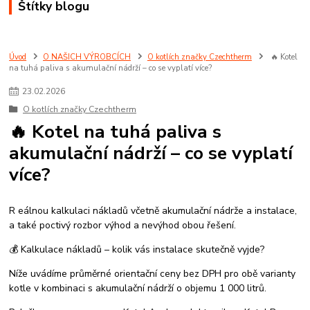
Štítky blogu
Úvod
O NAŠICH VÝROBCÍCH
O kotlích značky Czechtherm
🔥 Kotel
na tuhá paliva s akumulační nádrží – co se vyplatí více?
23
.
02
.
2026
O kotlích značky Czechtherm
🔥 Kotel na tuhá paliva s
akumulační nádrží – co se vyplatí
více?
R eálnou kalkulaci nákladů včetně akumulační nádrže a instalace,
a také poctivý rozbor výhod a nevýhod obou řešení.
💰 Kalkulace nákladů – kolik vás instalace skutečně vyjde?
Níže uvádíme průměrné orientační ceny bez DPH pro obě varianty
kotle v kombinaci s akumulační nádrží o objemu 1 000 litrů.