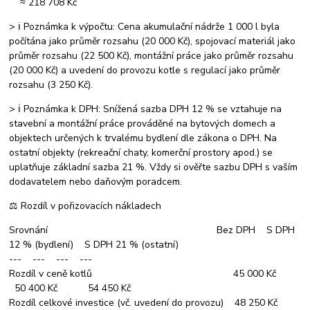
≈ 218 708 Kč
> ℹ️ Poznámka k výpočtu: Cena akumulační nádrže 1 000 l byla
počítána jako průměr rozsahu (20 000 Kč), spojovací materiál jako
průměr rozsahu (22 500 Kč), montážní práce jako průměr rozsahu
(20 000 Kč) a uvedení do provozu kotle s regulací jako průměr
rozsahu (3 250 Kč).
> ℹ️ Poznámka k DPH: Snížená sazba DPH 12 % se vztahuje na
stavební a montážní práce prováděné na bytových domech a
objektech určených k trvalému bydlení dle zákona o DPH. Na
ostatní objekty (rekreační chaty, komerční prostory apod.) se
uplatňuje základní sazba 21 %. Vždy si ověřte sazbu DPH s vaším
dodavatelem nebo daňovým poradcem.
⚖️ Rozdíl v pořizovacích nákladech
Srovnání Bez DPH S DPH
12 % (bydlení) S DPH 21 % (ostatní)
--- --- --- ---
Rozdíl v ceně kotlů 45 000 Kč
50 400 Kč 54 450 Kč
Rozdíl celkové investice (vč. uvedení do provozu) 48 250 Kč