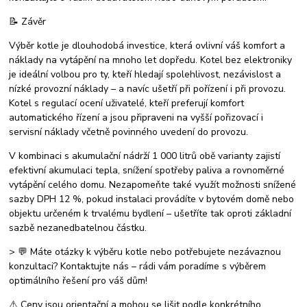
📝 Závěr
Výběr kotle je dlouhodobá investice, která ovlivní váš komfort a
náklady na vytápění na mnoho let dopředu. Kotel bez elektroniky
je ideální volbou pro ty, kteří hledají spolehlivost, nezávislost a
nízké provozní náklady – a navíc ušetří při pořízení i při provozu.
Kotel s regulací ocení uživatelé, kteří preferují komfort
automatického řízení a jsou připraveni na vyšší pořizovací i
servisní náklady včetně povinného uvedení do provozu.
V kombinaci s akumulační nádrží 1 000 litrů obě varianty zajistí
efektivní akumulaci tepla, snížení spotřeby paliva a rovnoměrné
vytápění celého domu. Nezapomeňte také využít možnosti snížené
sazby DPH 12 %, pokud instalaci provádíte v bytovém domě nebo
objektu určeném k trvalému bydlení – ušetříte tak oproti základní
sazbě nezanedbatelnou částku.
> 💬 Máte otázky k výběru kotle nebo potřebujete nezávaznou
konzultaci? Kontaktujte nás – rádi vám poradíme s výběrem
optimálního řešení pro váš dům!
⚠️ Ceny jsou orientační a mohou se lišit podle konkrétního