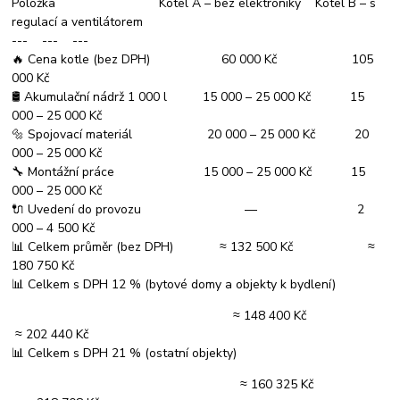
Položka Kotel A – bez elektroniky Kotel B – s
regulací a ventilátorem
--- --- ---
🔥 Cena kotle (bez DPH) 60 000 Kč 105
000 Kč
🛢️ Akumulační nádrž 1 000 l 15 000 – 25 000 Kč 15
000 – 25 000 Kč
🔩 Spojovací materiál 20 000 – 25 000 Kč 20
000 – 25 000 Kč
🔧 Montážní práce 15 000 – 25 000 Kč 15
000 – 25 000 Kč
🔌 Uvedení do provozu — 2
000 – 4 500 Kč
📊 Celkem průměr (bez DPH) ≈ 132 500 Kč ≈
180 750 Kč
📊 Celkem s DPH 12 % (bytové domy a objekty k bydlení)
≈ 148 400 Kč
≈ 202 440 Kč
📊 Celkem s DPH 21 % (ostatní objekty)
≈ 160 325 Kč