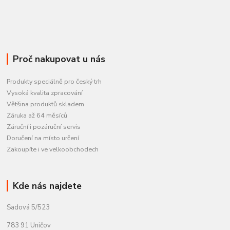
Proč nakupovat u nás
Produkty speciálně pro český trh
Vysoká kvalita zpracování
Většina produktů skladem
Záruka až 64 měsíců
Záruční i pozáruční servis
Doručení na místo určení
Zakoupíte i ve velkoobchodech
Kde nás najdete
Sadová 5/523
783 91 Uničov