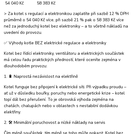
54 040 Kč 58 383 Kč
> Za kotel s regulací a elektronikou zaplatíte při sazbě 12 % DPH
průměrně o 54 040 Kč více, při sazbě 21 % pak o 58 383 Kč více
než za jednoduchý kotel bez elektroniky – a to včetně nákladů na
uvedení do provozu.
✅ Výhody kotle BEZ elektrické regulace a elektroniky
Kotel bez řídící elektroniky, ventilátoru a elektrických součástek
má celou řadu praktických předností, které oceníte zejména v
dlouhodobém provozu:
1. 🔋 Naprostá nezávislost na elektřině
Kotel funguje bez připojení k elektrické síti. Při výpadku proudu –
ať už v důsledku bouřky, poruchy nebo energetické krize – kotel
topí dál bez přerušení. To je obrovská výhoda zejména na
chatách, chalupách nebo v oblastech s nestabilní dodávkou
elektřiny.
2. 🛠️ Minimální poruchovost a nízké náklady na servis
Čím méně součástek, tím méně se toho může pokazit. Kotel bez