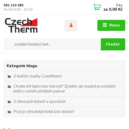
0
ks
581 110 385
za
0,00 Kč
Po-Pá 8:00 - 15:00
Menu
Hledat
Kategorie blogu
O kotlích značky Czechtherm
Chcete mít teplo bez starostí? Zjistěte, jak snadné je ovládání
kotlů s ručním přidáním paliva!
O litinových krbech a sporácích
Proč je výhodnější kotel bez dotace?