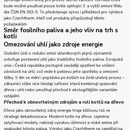
bude možné používat pouze kotle splňující 3. a vyšší emisní třídu
dle ČSN EN 303-5. To představuje výzvu i příležitost pro výrobce
jako Czechtherm, kteří své produkty přizpůsobují těmto
požadavkům.
Směr fosilního paliva a jeho vliv na trh s
kotli
Omezování uhlí jako zdroje energie
Globální úsilí o redukci emisí skleníkových plynů významně
ovlivňuje postavení uhlí jako tradičního fosilního paliva. Evropská
unie i Česká republika postupně zavádějí opatření ke snížení
závislosti na uhlí, což vede k poklesu jeho spotřeby a omezení
těžby. S tím se mění i poptávka po kotlích na čistě uhelný provoz –
zákazníci stále více hledají zařízení, která kombinují spalování
dřeva i uhlí nebo umožňují přechod k ekologičtějším variantám
vytápění.
Přechod k obnovitelným zdrojům a roli kotlů na dřevo
Dřevo jako obnovitelný zdroj energie hraje klíčovou roli ve
strategii dekarbonizace. Moderní kotle na dřevo, zejména
zplyňovací modely, nabízejí vysokou účinnost a nízké emise při
spalování tohoto paliva. Výrobci jako Czechtherm se zaměřují na