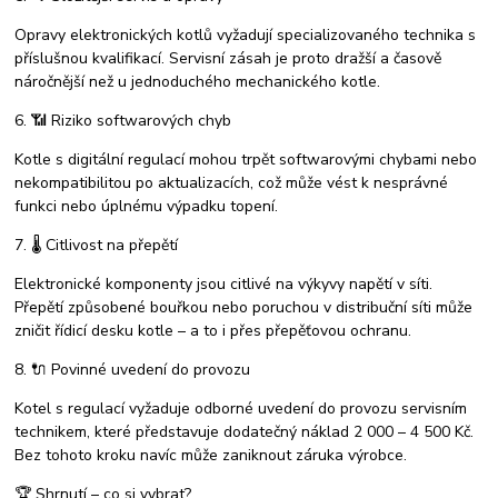
Opravy elektronických kotlů vyžadují specializovaného technika s
příslušnou kvalifikací. Servisní zásah je proto dražší a časově
náročnější než u jednoduchého mechanického kotle.
6. 📶 Riziko softwarových chyb
Kotle s digitální regulací mohou trpět softwarovými chybami nebo
nekompatibilitou po aktualizacích, což může vést k nesprávné
funkci nebo úplnému výpadku topení.
7. 🌡️ Citlivost na přepětí
Elektronické komponenty jsou citlivé na výkyvy napětí v síti.
Přepětí způsobené bouřkou nebo poruchou v distribuční síti může
zničit řídicí desku kotle – a to i přes přepěťovou ochranu.
8. 🔌 Povinné uvedení do provozu
Kotel s regulací vyžaduje odborné uvedení do provozu servisním
technikem, které představuje dodatečný náklad 2 000 – 4 500 Kč.
Bez tohoto kroku navíc může zaniknout záruka výrobce.
🏆 Shrnutí – co si vybrat?