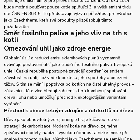
zpřísňuje emisní limity pro provoz těchto zařízení. Od roku 2024
bude možné používat pouze kotle splňující 3. a vyšší emisní třídu
dle ČSN EN 303-5. To představuje výzvu i příležitost pro výrobce
jako Czechtherm, kteří své produkty přizpůsobují těmto
požadavkům.
Směr fosilního paliva a jeho vliv na trh s
kotli
Omezování uhlí jako zdroje energie
Globální úsilí o redukci emisí skleníkových plynů významně
ovlivňuje postavení uhlí jako tradičního fosilního paliva. Evropská
unie i Česká republika postupně zavádějí opatření ke snížení
závislosti na uhlí, což vede k poklesu jeho spotřeby a omezení
těžby. S tím se mění i poptávka po kotlích na čistě uhelný provoz –
zákazníci stále více hledají zařízení, která kombinují spalování
dřeva i uhlí nebo umožňují přechod k ekologičtějším variantám
vytápění.
Přechod k obnovitelným zdrojům a roli kotlů na dřevo
Dřevo jako obnovitelný zdroj energie hraje klíčovou roli ve
strategii dekarbonizace. Moderní kotle na dřevo, zejména
zplyňovací modely, nabízejí vysokou účinnost a nízké emise při
spalování tohoto paliva. Výrobci jako Czechtherm se zaměřují na