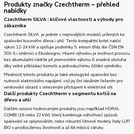
Produkty značky Czechtherm – přehled
nabídky
Czechtherm SILVA : klíčové vlastnosti a výhody pro
zákazníka
Czechtherm SILVA je jedním z nejnovějších modelů určených ke
spalování kusového dřeva i uhlí. Tento kompaktní kotel nabízí
výkon 12-24 kW a splňuje podmínky 5. emisní třídy dle ČSN EN
303-5 i směrnici o Ekodesignu. Hlavní výhodou je možnost provozu
bez akumulační nádrže při jmenovitém výkonu či snadná obsluha
díky velké přikládací komoře a jednoduchému čištění výměníku.
Předností tohoto produktu je také ekologické spalování bez
nutnosti elektrického napájení, což jej činí ideálním řešením pro
venkovské oblasti s omezeným přístupem k elektrické síti.
Další produkty Czechtherm v segmentu kotlů na
dřevo a uhlí
Dalšími vysoce hodnocenými produkty jsou například HORAL
COMBI (16 nebo 22 kW), který kombinuje odhořívací způsob
spalování se zplynováním, nebo robustní litinové modely řady LUFI
BIO s prodlouženou životností a až 64 měsíců záruky.