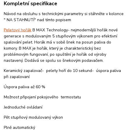
Kompletní specifikace
Návod na obsluhu s technickými parametry si stáhněte v kolonce
" NA STAHNUTÍ" nad tímto popisem
Peletový hořák
B MAX Technology- nejmodernější hořák nové
generace s modulovaným 5 stupňovým výkonem pro efektivní
spalování pelet. Horák má v sobě šnek na posun paliva do
komory. B MAX je hořák, který je charakteristický bez
problémovým fungovaní, po spuštění je hořák od výroby
nastavený. Dodává se spolu so šnekovým podavačem.
Keramický zapalovač- pelety hoří do 10 sekund- úspora paliva
při zapalovaní
Úspora paliva až 60 %
Možnost připojení pokojového termostatu
Jednoduché ovládaní
Pět stupňový modulovaný výkon
Plně automatický