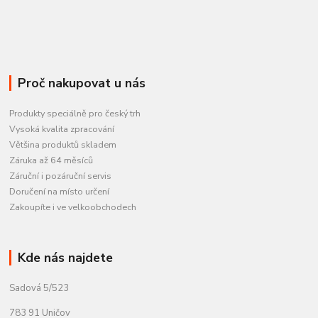
Proč nakupovat u nás
Produkty speciálně pro český trh
Vysoká kvalita zpracování
Většina produktů skladem
Záruka až 64 měsíců
Záruční i pozáruční servis
Doručení na místo určení
Zakoupíte i ve velkoobchodech
Kde nás najdete
Sadová 5/523
783 91 Uničov