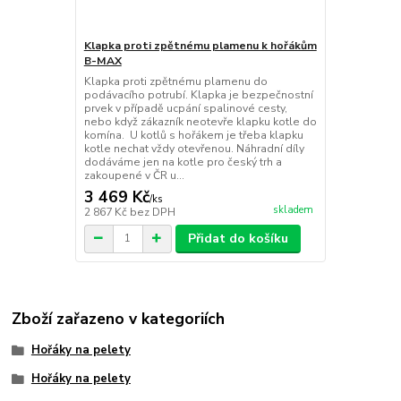
Klapka proti zpětnému plamenu k hořákům
B-MAX
Klapka proti zpětnému plamenu do
podávacího potrubí. Klapka je bezpečnostní
prvek v případě ucpání spalinové cesty,
nebo když zákazník neotevře klapku kotle do
komína. U kotlů s hořákem je třeba klapku
kotle nechat vždy otevřenou. Náhradní díly
dodáváme jen na kotle pro český trh a
zakoupené v ČR u...
3 469 Kč
/
ks
skladem
2 867 Kč
bez DPH
Přidat do košíku
Zboží zařazeno v kategoriích
Hořáky na pelety
Hořáky na pelety