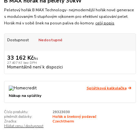
B MAX hořák na pelety 30kW
Peletový hořák B MAX Technology- nejmodernější hořák nové generace
s modulovaným 5 stupňovým výkonem pro efektivní spalování pelet.
Horák má v sobě šnek na posun paliva do komory.
celý popis
Dostupnost
Nedostupné
33 162 Kč
/
ks
27 407 Kč
bez DPH
Momentálně není k dispozici
Splátková kalkulačka
Nákup na splátky
Číslo produktu:
29323030
předmět dodávky:
Hořák a šnekový podavač
Značka:
Czechtherm
Hlídat cenu / dostupnost