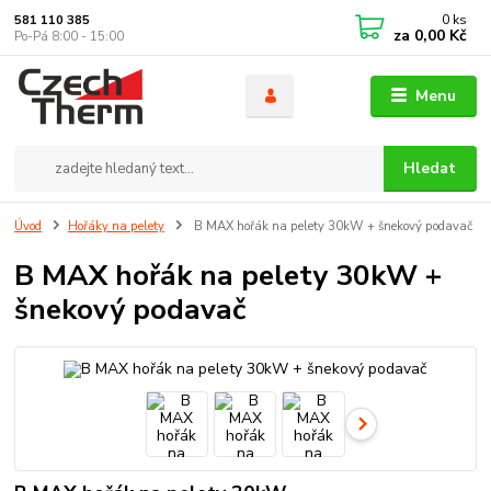
0
ks
581 110 385
za
0,00 Kč
Po-Pá 8:00 - 15:00
Menu
Hledat
Úvod
Hořáky na pelety
B MAX hořák na pelety 30kW + šnekový podavač
B MAX hořák na pelety 30kW +
šnekový podavač