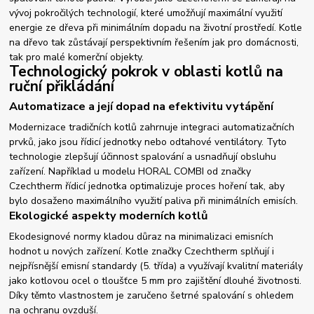
vývoj pokročilých technologií, které umožňují maximální využití
energie ze dřeva při minimálním dopadu na životní prostředí. Kotle
na dřevo tak zůstávají perspektivním řešením jak pro domácnosti,
tak pro malé komerční objekty.
Technologický pokrok v oblasti kotlů na
ruční přikládání
Automatizace a její dopad na efektivitu vytápění
Modernizace tradičních kotlů zahrnuje integraci automatizačních
prvků, jako jsou řídicí jednotky nebo odtahové ventilátory. Tyto
technologie zlepšují účinnost spalování a usnadňují obsluhu
zařízení. Například u modelu HORAL COMBI od značky
Czechtherm řídicí jednotka optimalizuje proces hoření tak, aby
bylo dosaženo maximálního využití paliva při minimálních emisích.
Ekologické aspekty moderních kotlů
Ekodesignové normy kladou důraz na minimalizaci emisních
hodnot u nových zařízení. Kotle značky Czechtherm splňují i
nejpřísnější emisní standardy (5. třída) a využívají kvalitní materiály
jako kotlovou ocel o tloušťce 5 mm pro zajištění dlouhé životnosti.
Díky těmto vlastnostem je zaručeno šetrné spalování s ohledem
na ochranu ovzduší.