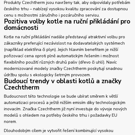
Produkty Czechtherm jsou navrženy tak, aby odpovídaly potřebám
českého trhu – nabízejí vysokou kvalitu zpracování za dostupnou
cenu s možnostmi záručního i pozáručního servisu.
Pozitiva volby kotle na ruční přikládání pro
domácnosti
Kotle na ruční přikládání nadále představují atraktivní volbu pro
zákazníky preferující nezávislost na dodavatelských systémech
(například elektřina či plyn). Jejich hlavním benefitem je nižší
pořizovací cena oproti plně automatickým řešením i možnost
flexibilního použití různých druhů paliv (dřevo či uhlí). Navíc
modernizované modely značky Czechtherm poskytují snadnou
údržbu spolu s ekologicky šetrným provozem.
Budoucí trendy v oblasti kotlů a značky
Czechtherm
Budoucnost této technologie se bude ubírat směrem k větší
automatizaci procesů a ještě nižším emisím díky technologickým
inovacím. Značka Czechtherm již nyní investuje do vývoje nových
modelů s ohledem na potřeby českého trhu i požadavky EU
norem.
Dlouhodobým cílem je vytvořit řešení kombinující vysokou