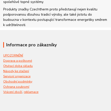
spolehlivé topné systémy.
Produkty značky Czechtherm proto představují nejen kvalitu
podporovanou dlouhou tradicí výroby, ale také jistotu do
budoucna v kontextu postupující transformace energetiky směrem
k udržitelnosti.
Informace pro zákazníky
UPOZORNĚNÍ
Doprava a poštovné
Otvírací doba skladu
Návody ke stažení
Servisní organizace
Obchodní podmínky
Ochrana soukromí
,
Vrácení zboží
reklamace