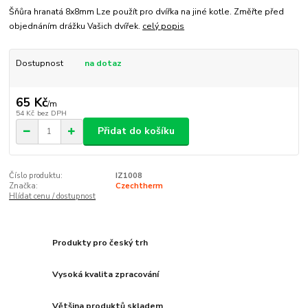
Šňůra hranatá 8x8mm Lze použít pro dvířka na jiné kotle. Změřte před
objednáním drážku Vašich dvířek.
celý popis
Dostupnost
na dotaz
65 Kč
/
m
54 Kč
bez DPH
Přidat do košíku
Číslo produktu:
IZ1008
Značka:
Czechtherm
Hlídat cenu / dostupnost
Produkty pro český trh
Vysoká kvalita zpracování
Většina produktů skladem