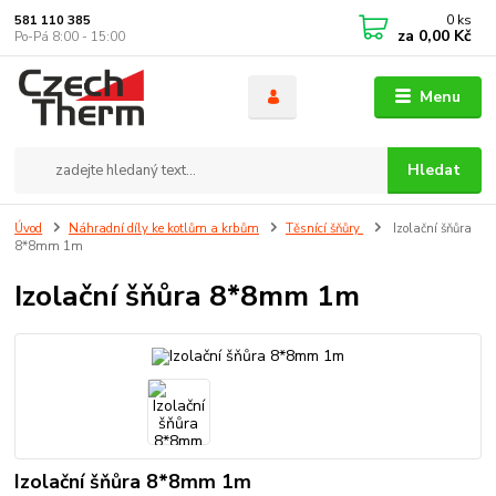
0
ks
581 110 385
za
0,00 Kč
Po-Pá 8:00 - 15:00
Menu
Hledat
Úvod
Náhradní díly ke kotlům a krbům
Těsnící šňůry
Izolační šňůra
8*8mm 1m
Izolační šňůra 8*8mm 1m
Izolační šňůra 8*8mm 1m