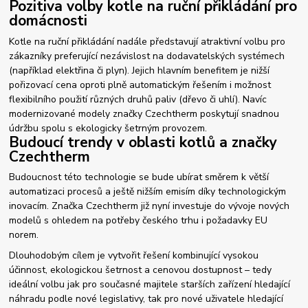
Pozitiva volby kotle na ruční přikládání pro
domácnosti
Kotle na ruční přikládání nadále představují atraktivní volbu pro
zákazníky preferující nezávislost na dodavatelských systémech
(například elektřina či plyn). Jejich hlavním benefitem je nižší
pořizovací cena oproti plně automatickým řešením i možnost
flexibilního použití různých druhů paliv (dřevo či uhlí). Navíc
modernizované modely značky Czechtherm poskytují snadnou
údržbu spolu s ekologicky šetrným provozem.
Budoucí trendy v oblasti kotlů a značky
Czechtherm
Budoucnost této technologie se bude ubírat směrem k větší
automatizaci procesů a ještě nižším emisím díky technologickým
inovacím. Značka Czechtherm již nyní investuje do vývoje nových
modelů s ohledem na potřeby českého trhu i požadavky EU
norem.
Dlouhodobým cílem je vytvořit řešení kombinující vysokou
účinnost, ekologickou šetrnost a cenovou dostupnost – tedy
ideální volbu jak pro současné majitele starších zařízení hledající
náhradu podle nové legislativy, tak pro nové uživatele hledající