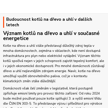
Budoucnost kotlů na dřevo a uhlí v dalších
letech
Význam kotlů na dřevo a uhlí v současné
energetice
Kotle na dřevo a uhlí stále představují důležitý zdroj tepla v
mnoha domácnostech, zejména v oblastech, kde není dostupná
infrastruktura pro plyn nebo elektrické vytápění. Význam těchto
kotlů spočívá nejen v jejich schopnosti zajistit tepelný komfort, ale
i v jejich ekonomické dostupnosti. Pro mnohé domácnosti zůstávají
dřevo a uhlí nejlevnějším zdrojem energie. Navíc, kotle na dřevo
umožňují využití obnovitelného paliva, což je v kontextu
klimatických změn stále důležitější.
Domácnosti však čelí změnám v legislativě, která postupně
zpřísňuje emisní limity pro provoz těchto zařízení. Od roku 2024
bude možné používat pouze kotle splňující 3. a vyšší emisní třídu
dle ČSN EN 303-5. To představuje výzvu i příležitost pro výrobce