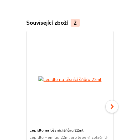
Související zboží
2
Lepidlo na těsnící šňůru 22ml
Lepidlo na t
Lepidlo Hemrtic 22ml pro lepení izolačních
Lepidlo 50ml