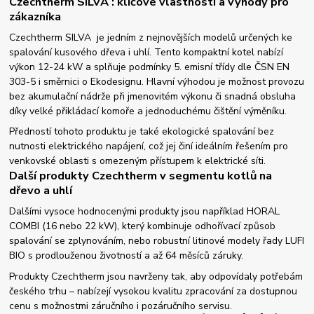
Czechtherm SILVA : klíčové vlastnosti a výhody pro
zákazníka
Czechtherm SILVA je jedním z nejnovějších modelů určených ke
spalování kusového dřeva i uhlí. Tento kompaktní kotel nabízí
výkon 12-24 kW a splňuje podmínky 5. emisní třídy dle ČSN EN
303-5 i směrnici o Ekodesignu. Hlavní výhodou je možnost provozu
bez akumulační nádrže při jmenovitém výkonu či snadná obsluha
díky velké přikládací komoře a jednoduchému čištění výměníku.
Předností tohoto produktu je také ekologické spalování bez
nutnosti elektrického napájení, což jej činí ideálním řešením pro
venkovské oblasti s omezeným přístupem k elektrické síti.
Další produkty Czechtherm v segmentu kotlů na
dřevo a uhlí
Dalšími vysoce hodnocenými produkty jsou například HORAL
COMBI (16 nebo 22 kW), který kombinuje odhořívací způsob
spalování se zplynováním, nebo robustní litinové modely řady LUFI
BIO s prodlouženou životností a až 64 měsíců záruky.
Produkty Czechtherm jsou navrženy tak, aby odpovídaly potřebám
českého trhu – nabízejí vysokou kvalitu zpracování za dostupnou
cenu s možnostmi záručního i pozáručního servisu.