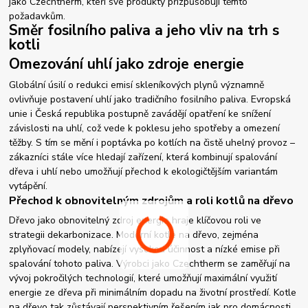
jako Czechtherm, kteří své produkty přizpůsobují těmto
požadavkům.
Směr fosilního paliva a jeho vliv na trh s
kotli
Omezování uhlí jako zdroje energie
Globální úsilí o redukci emisí skleníkových plynů významně
ovlivňuje postavení uhlí jako tradičního fosilního paliva. Evropská
unie i Česká republika postupně zavádějí opatření ke snížení
závislosti na uhlí, což vede k poklesu jeho spotřeby a omezení
těžby. S tím se mění i poptávka po kotlích na čistě uhelný provoz –
zákazníci stále více hledají zařízení, která kombinují spalování
dřeva i uhlí nebo umožňují přechod k ekologičtějším variantám
vytápění.
Přechod k obnovitelným zdrojům a roli kotlů na dřevo
Dřevo jako obnovitelný zdroj energie hraje klíčovou roli ve
strategii dekarbonizace. Moderní kotle na dřevo, zejména
zplyňovací modely, nabízejí vysokou účinnost a nízké emise při
spalování tohoto paliva. Výrobci jako Czechtherm se zaměřují na
vývoj pokročilých technologií, které umožňují maximální využití
energie ze dřeva při minimálním dopadu na životní prostředí. Kotle
na dřevo tak zůstávají perspektivním řešením jak pro domácnosti,