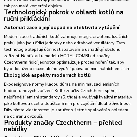
tak pro malé komerční objekty.
Technologický pokrok v oblasti kotlů na
ruční přikládání
Automatizace a její dopad na efektivitu vytápění
Modernizace tradičních kotlů zahrnuje integraci automatizačních
prvků, jako jsou řídicí jednotky nebo odtahové ventilátory. Tyto
technologie zlepšují účinnost spalování a usnadňují obsluhu
zařízení. Například u modelu HORAL COMBI od značky
Czechtherm řídicí jednotka optimalizuje proces hoření tak, aby
bylo dosaženo maximálního využití paliva při minimálních emisích.
Ekologické aspekty moderních kotlů
Ekodesignové normy kladou důraz na minimalizaci emisních
hodnot u nových zařízení. Kotle značky Czechtherm splňují i
nejpřísnější emisní standardy (5. třída) a využívají kvalitní materiály
jako kotlovou ocel o tloušťce 5 mm pro zajištění dlouhé životnosti.
Díky těmto vlastnostem je zaručeno šetrné spalování s ohledem
na ochranu ovzduší.
Produkty značky Czechtherm – přehled
nabídky