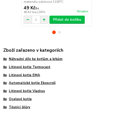
materiálu odolnost 1100°C
odolnost 11
49 Kč
79 Kč
/
ks
/
ks
Skladem
40 Kč
bez DPH
65 Kč
bez D
Přidat do košíku
Zboží zařazeno v kategoriích
Náhradní díly ke kotlům a krbům
Litinové kotle Termocast
Litinové kotle EMA
Automatické kotle Ekoscroll
Litinové kotle Viadrus
Ocelové kotle
Těsnící šňůry