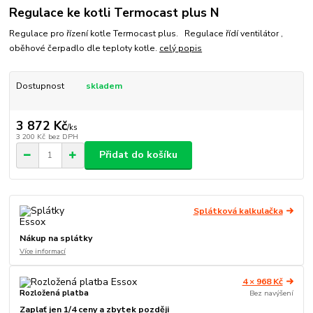
Regulace ke kotli Termocast plus N
Regulace pro řízení kotle Termocast plus. Regulace řídí ventilátor ,
oběhové čerpadlo dle teploty kotle.
celý popis
Dostupnost
skladem
3 872 Kč
/
ks
3 200 Kč
bez DPH
Přidat do košíku
Splátková kalkulačka
Nákup na splátky
Více informací
4 × 968 Kč
Rozložená platba
Bez navýšení
Zaplať jen 1/4 ceny a zbytek později