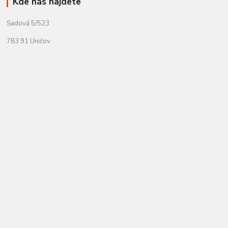
Kde nás najdete
Sadová 5/523
783 91 Uničov