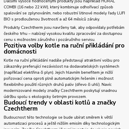
Dalšími vysoce hodnocenými produkty jsou například HORAL
COMBI (16 nebo 22 kW), který kombinuje odhořívací způsob
spalování se zplynováním, nebo robustní litinové modely řady LUFI
BIO s prodlouženou životností a až 64 měsíců záruky.
Produkty Czechtherm jsou navrženy tak, aby odpovídaly potřebám
českého trhu – nabízejí vysokou kvalitu zpracování za dostupnou
cenu s možnostmi záručního i pozáručního servisu.
Pozitiva volby kotle na ruční přikládání pro
domácnosti
Kotle na ruční přikládání nadále představují atraktivní volbu pro
zákazníky preferující nezávislost na dodavatelských systémech
(například elektřina či plyn). Jejich hlavním benefitem je nižší
pořizovací cena oproti plně automatickým řešením i možnost
flexibilního použití různých druhů paliv (dřevo či uhlí). Navíc
modernizované modely značky Czechtherm poskytují snadnou
údržbu spolu s ekologicky šetrným provozem.
Budoucí trendy v oblasti kotlů a značky
Czechtherm
Budoucnost této technologie se bude ubírat směrem k větší
automatizaci procesů a ještě nižším emisím díky technologickým