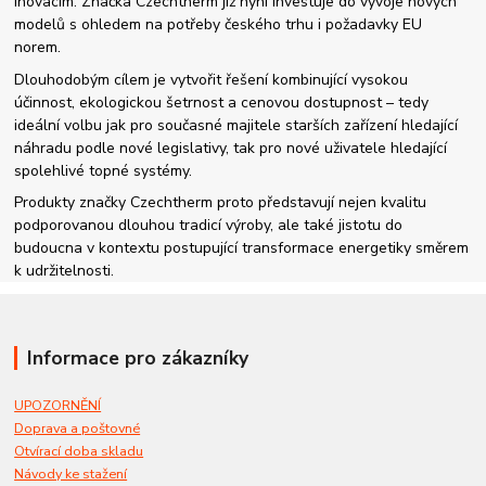
inovacím. Značka Czechtherm již nyní investuje do vývoje nových
modelů s ohledem na potřeby českého trhu i požadavky EU
norem.
Dlouhodobým cílem je vytvořit řešení kombinující vysokou
účinnost, ekologickou šetrnost a cenovou dostupnost – tedy
ideální volbu jak pro současné majitele starších zařízení hledající
náhradu podle nové legislativy, tak pro nové uživatele hledající
spolehlivé topné systémy.
Produkty značky Czechtherm proto představují nejen kvalitu
podporovanou dlouhou tradicí výroby, ale také jistotu do
budoucna v kontextu postupující transformace energetiky směrem
k udržitelnosti.
Informace pro zákazníky
UPOZORNĚNÍ
Doprava a poštovné
Otvírací doba skladu
Návody ke stažení