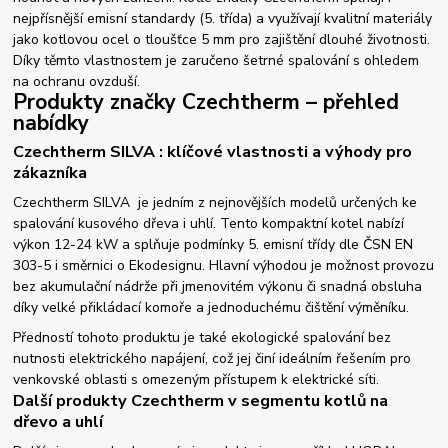
nejpřísnější emisní standardy (5. třída) a využívají kvalitní materiály
jako kotlovou ocel o tloušťce 5 mm pro zajištění dlouhé životnosti.
Díky těmto vlastnostem je zaručeno šetrné spalování s ohledem
na ochranu ovzduší.
Produkty značky Czechtherm – přehled
nabídky
Czechtherm SILVA : klíčové vlastnosti a výhody pro
zákazníka
Czechtherm SILVA je jedním z nejnovějších modelů určených ke
spalování kusového dřeva i uhlí. Tento kompaktní kotel nabízí
výkon 12-24 kW a splňuje podmínky 5. emisní třídy dle ČSN EN
303-5 i směrnici o Ekodesignu. Hlavní výhodou je možnost provozu
bez akumulační nádrže při jmenovitém výkonu či snadná obsluha
díky velké přikládací komoře a jednoduchému čištění výměníku.
Předností tohoto produktu je také ekologické spalování bez
nutnosti elektrického napájení, což jej činí ideálním řešením pro
venkovské oblasti s omezeným přístupem k elektrické síti.
Další produkty Czechtherm v segmentu kotlů na
dřevo a uhlí