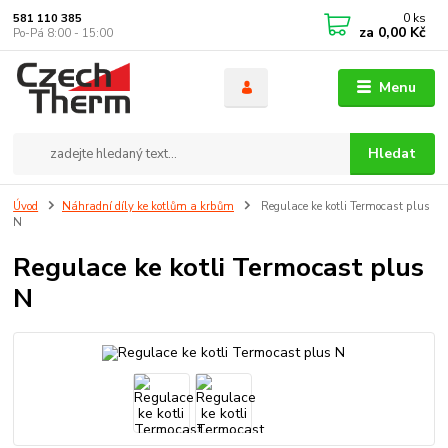
0
ks
581 110 385
za
0,00 Kč
Po-Pá 8:00 - 15:00
Menu
Hledat
Úvod
Náhradní díly ke kotlům a krbům
Regulace ke kotli Termocast plus
N
Regulace ke kotli Termocast plus
N