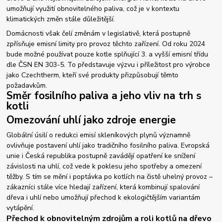
umožňují využití obnovitelného paliva, což je v kontextu
klimatických změn stále důležitější.
Domácnosti však čelí změnám v legislativě, která postupně
zpřísňuje emisní limity pro provoz těchto zařízení. Od roku 2024
bude možné používat pouze kotle splňující 3. a vyšší emisní třídu
dle ČSN EN 303-5. To představuje výzvu i příležitost pro výrobce
jako Czechtherm, kteří své produkty přizpůsobují těmto
požadavkům.
Směr fosilního paliva a jeho vliv na trh s
kotli
Omezování uhlí jako zdroje energie
Globální úsilí o redukci emisí skleníkových plynů významně
ovlivňuje postavení uhlí jako tradičního fosilního paliva. Evropská
unie i Česká republika postupně zavádějí opatření ke snížení
závislosti na uhlí, což vede k poklesu jeho spotřeby a omezení
těžby. S tím se mění i poptávka po kotlích na čistě uhelný provoz –
zákazníci stále více hledají zařízení, která kombinují spalování
dřeva i uhlí nebo umožňují přechod k ekologičtějším variantám
vytápění.
Přechod k obnovitelným zdrojům a roli kotlů na dřevo