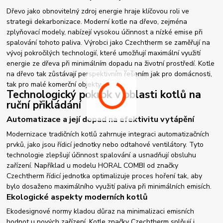
Dřevo jako obnovitelný zdroj energie hraje klíčovou roli ve
strategii dekarbonizace. Moderní kotle na dřevo, zejména
zplyňovací modely, nabízejí vysokou účinnost a nízké emise při
spalování tohoto paliva. Výrobci jako Czechtherm se zaměřují na
vývoj pokročilých technologií, které umožňují maximální využití
energie ze dřeva při minimálním dopadu na životní prostředí. Kotle
na dřevo tak zůstávají perspektivním řešením jak pro domácnosti,
tak pro malé komerční objekty.
Technologický pokrok v oblasti kotlů na
ruční přikládání
Automatizace a její dopad na efektivitu vytápění
Modernizace tradičních kotlů zahrnuje integraci automatizačních
prvků, jako jsou řídicí jednotky nebo odtahové ventilátory. Tyto
technologie zlepšují účinnost spalování a usnadňují obsluhu
zařízení. Například u modelu HORAL COMBI od značky
Czechtherm řídicí jednotka optimalizuje proces hoření tak, aby
bylo dosaženo maximálního využití paliva při minimálních emisích.
Ekologické aspekty moderních kotlů
Ekodesignové normy kladou důraz na minimalizaci emisních
hodnot u nových zařízení. Kotle značky Czechtherm splňují i