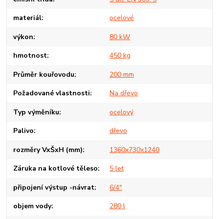
materiál
ocelové
výkon
80 kW
hmotnost
450 kg
Průměr kouřovodu
200 mm
Požadované vlastnosti
Na dřevo
Typ výměníku
ocelový
Palivo
dřevo
rozměry VxŠxH (mm)
1360x730x1240
Záruka na kotlové těleso
5 let
připojení výstup -návrat
6/4"
objem vody
280 l