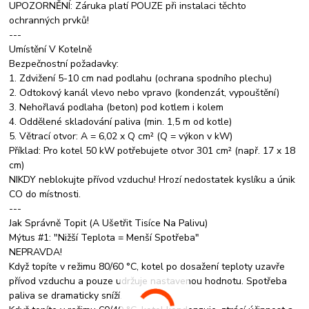
UPOZORNĚNÍ: Záruka platí POUZE při instalaci těchto
ochranných prvků!
---
Umístění V Kotelně
Bezpečnostní požadavky:
1. Zdvižení 5-10 cm nad podlahu (ochrana spodního plechu)
2. Odtokový kanál vlevo nebo vpravo (kondenzát, vypouštění)
3. Nehořlavá podlaha (beton) pod kotlem i kolem
4. Oddělené skladování paliva (min. 1,5 m od kotle)
5. Větrací otvor: A = 6,02 x Q cm² (Q = výkon v kW)
Příklad: Pro kotel 50 kW potřebujete otvor 301 cm² (např. 17 x 18
cm)
NIKDY neblokujte přívod vzduchu! Hrozí nedostatek kyslíku a únik
CO do místnosti.
---
Jak Správně Topit (A Ušetřit Tisíce Na Palivu)
Mýtus #1: "Nižší Teplota = Menší Spotřeba"
NEPRAVDA!
Když topíte v režimu 80/60 °C, kotel po dosažení teploty uzavře
přívod vzduchu a pouze udržuje nastavenou hodnotu. Spotřeba
paliva se dramaticky sníží.