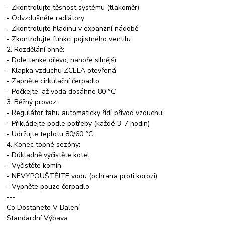
- Zkontrolujte těsnost systému (tlakoměr)
- Odvzdušněte radiátory
- Zkontrolujte hladinu v expanzní nádobě
- Zkontrolujte funkci pojistného ventilu
2. Rozdělání ohně:
- Dole tenké dřevo, nahoře silnější
- Klapka vzduchu ZCELA otevřená
- Zapněte cirkulační čerpadlo
- Počkejte, až voda dosáhne 80 °C
3. Běžný provoz:
- Regulátor tahu automaticky řídí přívod vzduchu
- Přikládejte podle potřeby (každé 3-7 hodin)
- Udržujte teplotu 80/60 °C
4. Konec topné sezóny:
- Důkladně vyčistěte kotel
- Vyčistěte komín
- NEVYPOUŠTĚJTE vodu (ochrana proti korozi)
- Vypněte pouze čerpadlo
---
Co Dostanete V Balení
Standardní Výbava