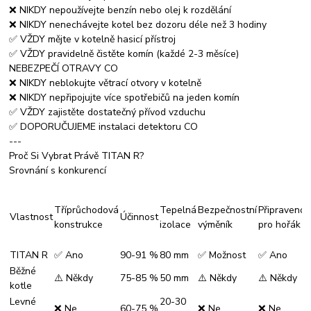
❌ NIKDY nepoužívejte benzín nebo olej k rozdělání
❌ NIKDY nenechávejte kotel bez dozoru déle než 3 hodiny
✅ VŽDY mějte v kotelně hasicí přístroj
✅ VŽDY pravidelně čistěte komín (každé 2-3 měsíce)
NEBEZPEČÍ OTRAVY CO
❌ NIKDY neblokujte větrací otvory v kotelně
❌ NIKDY nepřipojujte více spotřebičů na jeden komín
✅ VŽDY zajistěte dostatečný přívod vzduchu
✅ DOPORUČUJEME instalaci detektoru CO
---
Proč Si Vybrat Právě TITAN R?
Srovnání s konkurencí
Tříprůchodová
Tepelná
Bezpečnostní
Připravenos
Vlastnost
Účinnost
konstrukce
izolace
výměník
pro hořák
TITAN R
✅ Ano
90-91 %
80 mm
✅ Možnost
✅ Ano
Běžné
⚠️ Někdy
75-85 %
50 mm
⚠️ Někdy
⚠️ Někdy
kotle
Levné
20-30
❌ Ne
60-75 %
❌ Ne
❌ Ne