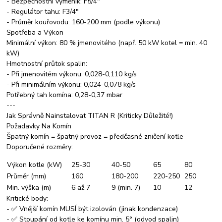
- Bezpečnostní výměník: F5/4"
- Regulátor tahu: F3/4"
- Průměr kouřovodu: 160-200 mm (podle výkonu)
Spotřeba a Výkon
Minimální výkon: 80 % jmenovitého (např. 50 kW kotel = min. 40
kW)
Hmotnostní průtok spalin:
- Při jmenovitém výkonu: 0,028-0,110 kg/s
- Při minimálním výkonu: 0,024-0,078 kg/s
Potřebný tah komína: 0,28-0,37 mbar
---
Jak Správně Nainstalovat TITAN R (Kriticky Důležité!)
Požadavky Na Komín
Špatný komín = špatný provoz = předčasné zničení kotle
Doporučené rozměry:
Výkon kotle (kW)
25-30
40-50
65
80
Průměr (mm)
160
180-200
220-250
250
Min. výška (m)
6 až 7
9 (min. 7)
10
12
Kritické body:
- ✅ Vnější komín MUSÍ být izolován (jinak kondenzace)
- ✅ Stoupání od kotle ke komínu min. 5° (odvod spalin)