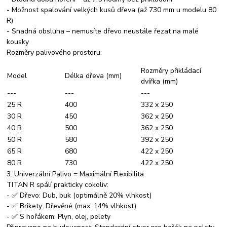
- Možnost spalování velkých kusů dřeva (až 730 mm u modelu 80
R)
- Snadná obsluha – nemusíte dřevo neustále řezat na malé
kousky
Rozměry palivového prostoru:
Rozměry přikládací
Model
Délka dřeva (mm)
dvířka (mm)
---
---
---
25 R
400
332 x 250
30 R
450
362 x 250
40 R
500
362 x 250
50 R
580
392 x 250
65 R
680
422 x 250
80 R
730
422 x 250
3. Univerzální Palivo = Maximální Flexibilita
TITAN R spálí prakticky cokoliv:
- ✅ Dřevo: Dub, buk (optimálně 20% vlhkost)
- ✅ Brikety: Dřevěné (max. 14% vlhkost)
- ✅ S hořákem: Plyn, olej, pelety