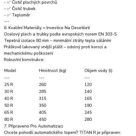
- ✅ Čistič plochých povrchů
- ✅ Čistič trubek
- ✅ Teploměr
---
6. Kvalitní Materiály = Investice Na Desetiletí
Ocelový plech a trubky podle evropských norem EN 303-5
Tepelná izolace 80 mm – minimální ztráty tepla sáláním
Práškově lakovaný vnější plášť – odolný proti korozi a
mechanickému poškození
Robustní konstrukce:
Model
Hmotnost (kg)
Objem vody (l)
---
---
---
25 R
260
120
30 R
285
140
40 R
315
165
50 R
350
190
65 R
405
245
80 R
450
280
7. Připraveno Pro Automatizaci
Chcete pohodlí automatického topení? TITAN R je připraven: