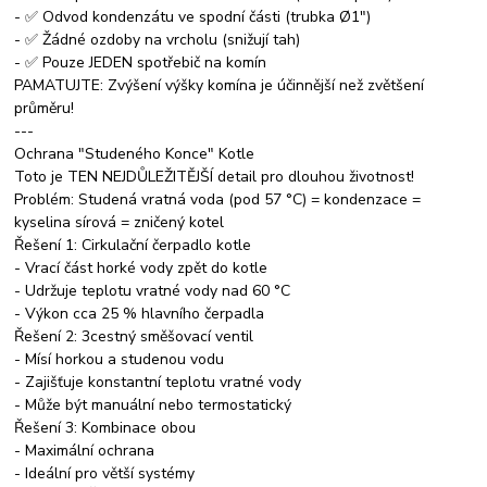
- ✅ Odvod kondenzátu ve spodní části (trubka Ø1")
- ✅ Žádné ozdoby na vrcholu (snižují tah)
- ✅ Pouze JEDEN spotřebič na komín
PAMATUJTE: Zvýšení výšky komína je účinnější než zvětšení
průměru!
---
Ochrana "Studeného Konce" Kotle
Toto je TEN NEJDŮLEŽITĚJŠÍ detail pro dlouhou životnost!
Problém: Studená vratná voda (pod 57 °C) = kondenzace =
kyselina sírová = zničený kotel
Řešení 1: Cirkulační čerpadlo kotle
- Vrací část horké vody zpět do kotle
- Udržuje teplotu vratné vody nad 60 °C
- Výkon cca 25 % hlavního čerpadla
Řešení 2: 3cestný směšovací ventil
- Mísí horkou a studenou vodu
- Zajišťuje konstantní teplotu vratné vody
- Může být manuální nebo termostatický
Řešení 3: Kombinace obou
- Maximální ochrana
- Ideální pro větší systémy