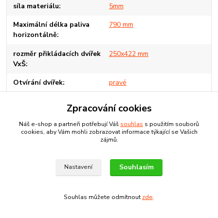
síla materiálu
5mm
Maximální délka paliva
790 mm
horizontálně
rozměr přikládacích dvířek
250x422 mm
VxŠ
Otvírání dvířek
pravé
potřebný tah komína
29-34 Pa
Zpracování cookies
rozměry spalovací komory
530*520*790
Náš e-shop a partneři potřebují Váš
souhlas
s použitím souborů
VxŠxH mm
cookies, aby Vám mohli zobrazovat informace týkající se Vašich
zájmů.
objem spalovací komory l
217
Souhlasím
Nastavení
průměrná délka hoření hod
5,8
Možnost zapojení samotížný
ANO
systém
Souhlas můžete odmítnout
zde
.