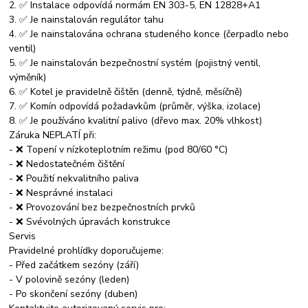
2. ✅ Instalace odpovídá normám EN 303-5, EN 12828+A1
3. ✅ Je nainstalován regulátor tahu
4. ✅ Je nainstalována ochrana studeného konce (čerpadlo nebo
ventil)
5. ✅ Je nainstalován bezpečnostní systém (pojistný ventil,
výměník)
6. ✅ Kotel je pravidelně čištěn (denně, týdně, měsíčně)
7. ✅ Komín odpovídá požadavkům (průměr, výška, izolace)
8. ✅ Je používáno kvalitní palivo (dřevo max. 20% vlhkost)
Záruka NEPLATÍ při:
- ❌ Topení v nízkoteplotním režimu (pod 80/60 °C)
- ❌ Nedostatečném čištění
- ❌ Použití nekvalitního paliva
- ❌ Nesprávné instalaci
- ❌ Provozování bez bezpečnostních prvků
- ❌ Svévolných úpravách konstrukce
Servis
Pravidelné prohlídky doporučujeme:
- Před začátkem sezóny (září)
- V polovině sezóny (leden)
- Po skončení sezóny (duben)