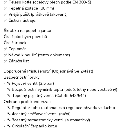
✅ Těleso kotle (ocelový plech podle EN 303-5)
✅ Tepelná izolace (80 mm)
✅ Vnější plášť (práškově lakovaný)
✅ Čisticí nástroje:
Škrabka na popel a jantar
Čistič plochých povrchů
Čistič trubek
✅ Teploměr
✅ Návod k použití (tento dokument)
✅ Záruční list
Doporučené Příslušenství (Objednává Se Zvlášť)
Bezpečnostní prvky:
- 🔧 Pojistný ventil (2,5 bar)
- 🔧 Bezpečnostní výměník tepla (oddělitelný nebo vestavěný)
- 🔧 Tepelný pojistný ventil (Caleffi 543/544)
Ochrana proti kondenzaci:
- 🔧 Regulátor tahu (automatická regulace přívodu vzduchu)
- 🔧 4cestný směšovací ventil (ruční)
- 🔧 3cestný termostatický ventil (automatický)
- 🔧 Cirkulační čerpadlo kotle