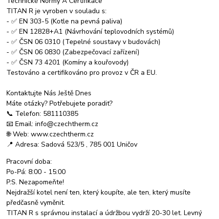
Technické Normy A Certifikace
TITAN R je vyroben v souladu s:
- ✅ EN 303-5 (Kotle na pevná paliva)
- ✅ EN 12828+A1 (Návrhování teplovodních systémů)
- ✅ ČSN 06 0310 (Tepelné soustavy v budovách)
- ✅ ČSN 06 0830 (Zabezpečovací zařízení)
- ✅ ČSN 73 4201 (Komíny a kouřovody)
Testováno a certifikováno pro provoz v ČR a EU.
Kontaktujte Nás Ještě Dnes
Máte otázky? Potřebujete poradit?
📞 Telefon: 581110385
📧 Email: info@czechtherm.cz
🌐 Web: www.czechtherm.cz
📍 Adresa: Sadová 523/5 , 785 001 Uničov
Pracovní doba:
Po-Pá: 8:00 - 15:00
P.S. Nezapomeňte!
Nejdražší kotel není ten, který koupíte, ale ten, který musíte
předčasně vyměnit.
TITAN R s správnou instalací a údržbou vydrží 20-30 let. Levný