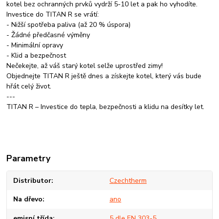
kotel bez ochranných prvků vydrží 5-10 let a pak ho vyhodíte.
Investice do TITAN R se vrátí:
- Nižší spotřeba paliva (až 20 % úspora)
- Žádné předčasné výměny
- Minimální opravy
- Klid a bezpečnost
Nečekejte, až váš starý kotel selže uprostřed zimy!
Objednejte TITAN R ještě dnes a získejte kotel, který vás bude
hřát celý život.
---
TITAN R – Investice do tepla, bezpečnosti a klidu na desítky let.
Parametry
Distributor
Czechtherm
Na dřevo
ano
emisní třída
5 dle EN 303-5