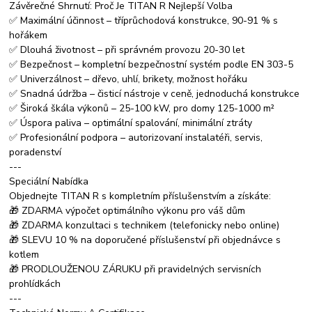
Závěrečné Shrnutí: Proč Je TITAN R Nejlepší Volba
✅ Maximální účinnost – tříprůchodová konstrukce, 90-91 % s
hořákem
✅ Dlouhá životnost – při správném provozu 20-30 let
✅ Bezpečnost – kompletní bezpečnostní systém podle EN 303-5
✅ Univerzálnost – dřevo, uhlí, brikety, možnost hořáku
✅ Snadná údržba – čisticí nástroje v ceně, jednoduchá konstrukce
✅ Široká škála výkonů – 25-100 kW, pro domy 125-1000 m²
✅ Úspora paliva – optimální spalování, minimální ztráty
✅ Profesionální podpora – autorizovaní instalatéři, servis,
poradenství
---
Speciální Nabídka
Objednejte TITAN R s kompletním příslušenstvím a získáte:
🎁 ZDARMA výpočet optimálního výkonu pro váš dům
🎁 ZDARMA konzultaci s technikem (telefonicky nebo online)
🎁 SLEVU 10 % na doporučené příslušenství při objednávce s
kotlem
🎁 PRODLOUŽENOU ZÁRUKU při pravidelných servisních
prohlídkách
---