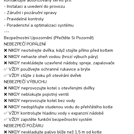
Kontaktujte autorizovaný servis pro:
- Instalaci a uvedení do provozu
- Záruční i pozáruční opravy
- Pravidelné kontroly
- Poradenství a optimalizaci systému
---
Bezpečnostní Upozornění (Přečtěte Si Pozorně!)
NEBEZPEČÍ POPÁLENÍ
❌ NIKDY neotvírejte dvířka, když stojíte přímo před kotlem
❌ NIKDY nehaste oheň vodou (hrozí výbuch páry)
❌ NIKDY nevkládejte uzavřené nádoby, spreje, zapalovače
✅ VŽDY používejte ochranné rukavice a brýle
✅ VŽDY stůjte z boku při otevírání dvířek
NEBEZPEČÍ VÝBUCHU
❌ NIKDY neprovozujte kotel s otevřenými dvířky
❌ NIKDY neblokujte pojistný ventil
❌ NIKDY neprovozujte kotel bez vody
❌ NIKDY nedoplňujte studenou vodu do přehřátého kotle
✅ VŽDY kontrolujte hladinu vody v expanzní nádobě
✅ VŽDY zajistěte funkční bezpečnostní systém
NEBEZPEČÍ POŽÁRU
❌ NIKDY neskladujte palivo blíže než 1,5 m od kotle