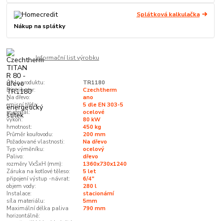
Splátková kalkulačka
Nákup na splátky
Informační list výrobku
Číslo produktu:
TR1180
Distributor:
Czechtherm
Na dřevo:
ano
emisní třída:
5 dle EN 303-5
materiál:
ocelové
výkon:
80 kW
hmotnost:
450 kg
Průměr kouřovodu:
200 mm
Požadované vlastnosti:
Na dřevo
Typ výměníku:
ocelový
Palivo:
dřevo
rozměry VxŠxH (mm):
1360x730x1240
Záruka na kotlové těleso:
5 let
připojení výstup -návrat:
6/4"
objem vody:
280 l
Instalace:
stacionární
síla materiálu:
5mm
Maximální délka paliva
790 mm
horizontálně: