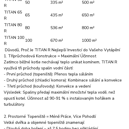
50
335 m²
500 m²
R
TITAN 65
65
435 m²
650 m²
R
TITAN 80
80
536 m²
800 m²
R
TITAN 100
100
670 m²
1000 m²
R
Důvodů, Proč Je TITAN R Nejlepší Investicí do Vašeho Vytápění
1. Tříprůchodová Konstrukce = Maximální Účinnost
Zatímco běžné kotle nechávají teplo unikat komínem, TITAN R
využívá tři průchody spalin vodní částí:
- První průchod (topeniště): Přenos tepla sáláním
- Druhý průchod (chladicí komora): Kombinace sálání a konvekce
- Třetí průchod (kouřovody): Konvekce a vedení
Výsledek: Spaliny předají maximální množství tepla vodě, než
opustí kotel. Účinnost až 90-91 % s instalovaným hořákem a
turbulátory.
2. Prostorné Topeniště = Méně Práce, Více Pohodlí
Velké dvířka a objemné topeniště znamenají:
- Dlouhá doba hoření – až 7,5 hodiny bez přikládání