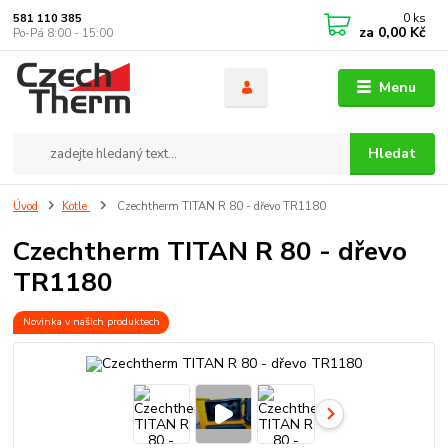
0
ks
581 110 385
za
0,00 Kč
Po-Pá 8:00 - 15:00
Menu
Hledat
Úvod
Kotle
Czechtherm TITAN R 80 - dřevo TR1180
Czechtherm TITAN R 80 - dřevo
TR1180
Novinka v našich produktech