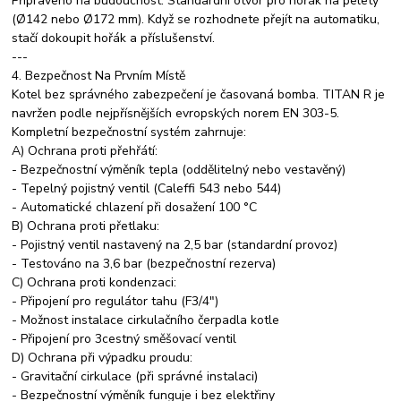
Připraveno na budoucnost: Standardní otvor pro hořák na pelety
(Ø142 nebo Ø172 mm). Když se rozhodnete přejít na automatiku,
stačí dokoupit hořák a příslušenství.
---
4. Bezpečnost Na Prvním Místě
Kotel bez správného zabezpečení je časovaná bomba. TITAN R je
navržen podle nejpřísnějších evropských norem EN 303-5.
Kompletní bezpečnostní systém zahrnuje:
A) Ochrana proti přehřátí:
- Bezpečnostní výměník tepla (oddělitelný nebo vestavěný)
- Tepelný pojistný ventil (Caleffi 543 nebo 544)
- Automatické chlazení při dosažení 100 °C
B) Ochrana proti přetlaku:
- Pojistný ventil nastavený na 2,5 bar (standardní provoz)
- Testováno na 3,6 bar (bezpečnostní rezerva)
C) Ochrana proti kondenzaci:
- Připojení pro regulátor tahu (F3/4")
- Možnost instalace cirkulačního čerpadla kotle
- Připojení pro 3cestný směšovací ventil
D) Ochrana při výpadku proudu:
- Gravitační cirkulace (při správné instalaci)
- Bezpečnostní výměník funguje i bez elektřiny