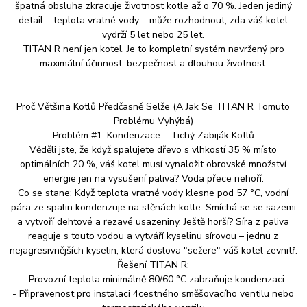
špatná obsluha zkracuje životnost kotle až o 70 %. Jeden jediný
detail – teplota vratné vody – může rozhodnout, zda váš kotel
vydrží 5 let nebo 25 let.
TITAN R není jen kotel. Je to kompletní systém navržený pro
maximální účinnost, bezpečnost a dlouhou životnost.
Proč Většina Kotlů Předčasně Selže (A Jak Se TITAN R Tomuto
Problému Vyhýbá)
Problém #1: Kondenzace – Tichý Zabiják Kotlů
Věděli jste, že když spalujete dřevo s vlhkostí 35 % místo
optimálních 20 %, váš kotel musí vynaložit obrovské množství
energie jen na vysušení paliva? Voda přece nehoří.
Co se stane: Když teplota vratné vody klesne pod 57 °C, vodní
pára ze spalin kondenzuje na stěnách kotle. Smíchá se se sazemi
a vytvoří dehtové a rezavé usazeniny. Ještě horší? Síra z paliva
reaguje s touto vodou a vytváří kyselinu sírovou – jednu z
nejagresivnějších kyselin, která doslova "sežere" váš kotel zevnitř.
Řešení TITAN R:
- Provozní teplota minimálně 80/60 °C zabraňuje kondenzaci
- Připravenost pro instalaci 4cestného směšovacího ventilu nebo