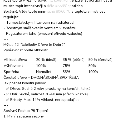
Když topíte v režimu 60/40 °C, kotel kondenzuje, ztrácí účinnost a
musíte topit intenzivněji a déle = vyšší spotřeba!
Správně: Vždy topte minimálně 80/60 °C a teplotu v místnosti
regulujte:
- Termostatickými hlavicemi na radiátorech
- 3cestným směšovacím ventilem v systému
- Regulátorem tahu (omezení přívodu vzduchu)
---
Mýtus #2: "Jakékoliv Dřevo Je Dobré"
Výhřevnost podle vlhkosti:
Vlhkost dřeva
20 % (ideál)
35 % (běžné)
50 % (čerstvé)
Výhřevnost
100%
75%
50%
Spotřeba
Normální
33%
100%
Čerstvé dřevo = DVOJNÁSOBNÁ SPOTŘEBA!
Jak poznat kvalitní palivo:
- ✅ Dřevo: Suché 2 roky, praskliny na koncích, lehké
- ✅ Uhlí: Suché, velikost 20-60 mm (ořech, kostka)
- ✅ Brikety: Max. 14% vlhkost, nerozpadají se
---
Správný Postup Při Topení
1. První zapálení sezóny: