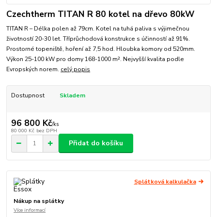
Czechtherm TITAN R 80 kotel na dřevo 80kW
TITAN R – Délka polen až 79cm. Kotel na tuhá paliva s výjimečnou
životností 20-30 let. Tříprůchodová konstrukce s účinností až 91%.
Prostorné topeniště, hoření až 7,5 hod. Hloubka komory od 520mm.
Výkon 25-100 kW pro domy 168-1000 m². Nejvyšší kvalita podle
Evropských norem.
celý popis
Dostupnost
Skladem
96 800 Kč
/
ks
80 000 Kč
bez DPH
Přidat do košíku
Splátková kalkulačka
Nákup na splátky
Více informací