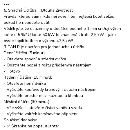
---
5. Snadná Údržba = Dlouhá Životnost
Pravda, kterou vám nikdo neřekne: I ten nejlepší kotel selže,
pokud ho nebudete čistit.
Věděli jste, že usazeniny o tloušťce pouhého 1 mm snižují výkon
kotle o 5 %? U kotle 50 kW to znamená ztrátu 2,5 kW – jako
byste topili kotlem o výkonu 47,5 kW!
TITAN R je navržen pro jednoduchou údržbu:
Denní čištění (5 minut):
- Otevřete spodní a střední dvířka
- Odstraňte popel z roštu přiloženým nástrojem
- Hotovo
Týdenní čištění (15 minut):
- Otevřete horní dvířka
- Vyčistěte kouřovody kruhovým čisticím nástrojem
- Vyčistěte prostor mezi kazetou a klenbou
Měsíční čištění (30 minut):
- Vše výše + otevřete čisticí vaničku vzadu
- Vyčistěte vnitřek komínového připojení
Součástí dodávky:
- ✅ Škrabka na popel a jantar