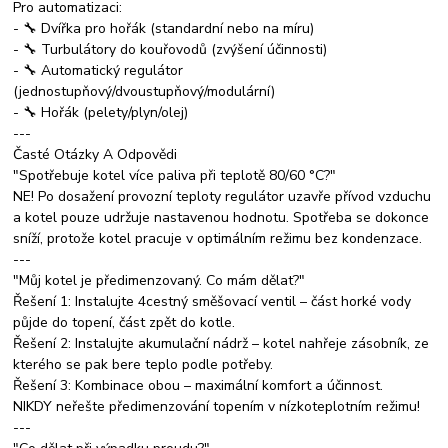
Pro automatizaci:
- 🔧 Dvířka pro hořák (standardní nebo na míru)
- 🔧 Turbulátory do kouřovodů (zvýšení účinnosti)
- 🔧 Automatický regulátor
(jednostupňový/dvoustupňový/modulární)
- 🔧 Hořák (pelety/plyn/olej)
---
Časté Otázky A Odpovědi
"Spotřebuje kotel více paliva při teplotě 80/60 °C?"
NE! Po dosažení provozní teploty regulátor uzavře přívod vzduchu
a kotel pouze udržuje nastavenou hodnotu. Spotřeba se dokonce
sníží, protože kotel pracuje v optimálním režimu bez kondenzace.
---
"Můj kotel je předimenzovaný. Co mám dělat?"
Řešení 1: Instalujte 4cestný směšovací ventil – část horké vody
půjde do topení, část zpět do kotle.
Řešení 2: Instalujte akumulační nádrž – kotel nahřeje zásobník, ze
kterého se pak bere teplo podle potřeby.
Řešení 3: Kombinace obou – maximální komfort a účinnost.
NIKDY neřešte předimenzování topením v nízkoteplotním režimu!
---