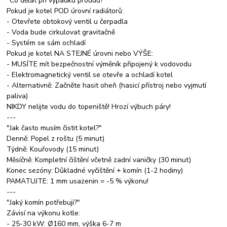
"Co dělat při výpadku proudu?"
Pokud je kotel POD úrovní radiátorů:
- Otevřete obtokový ventil u čerpadla
- Voda bude cirkulovat gravitačně
- Systém se sám ochladí
Pokud je kotel NA STEJNÉ úrovni nebo VÝŠE:
- MUSÍTE mít bezpečnostní výměník připojený k vodovodu
- Elektromagnetický ventil se otevře a ochladí kotel
- Alternativně: Začněte hasit oheň (hasicí přístroj nebo vyjmutí
paliva)
NIKDY nelijte vodu do topeniště! Hrozí výbuch páry!
---
"Jak často musím čistit kotel?"
Denně: Popel z roštu (5 minut)
Týdně: Kouřovody (15 minut)
Měsíčně: Kompletní čištění včetně zadní vaničky (30 minut)
Konec sezóny: Důkladné vyčištění + komín (1-2 hodiny)
PAMATUJTE: 1 mm usazenin = -5 % výkonu!
---
"Jaký komín potřebuji?"
Závisí na výkonu kotle:
- 25-30 kW: Ø160 mm, výška 6-7 m