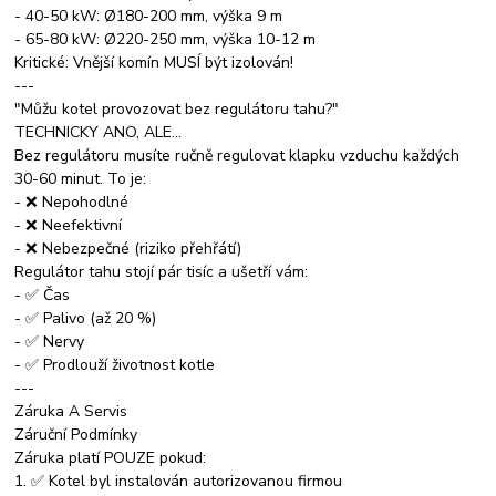
- 40-50 kW: Ø180-200 mm, výška 9 m
- 65-80 kW: Ø220-250 mm, výška 10-12 m
Kritické: Vnější komín MUSÍ být izolován!
---
"Můžu kotel provozovat bez regulátoru tahu?"
TECHNICKY ANO, ALE...
Bez regulátoru musíte ručně regulovat klapku vzduchu každých
30-60 minut. To je:
- ❌ Nepohodlné
- ❌ Neefektivní
- ❌ Nebezpečné (riziko přehřátí)
Regulátor tahu stojí pár tisíc a ušetří vám:
- ✅ Čas
- ✅ Palivo (až 20 %)
- ✅ Nervy
- ✅ Prodlouží životnost kotle
---
Záruka A Servis
Záruční Podmínky
Záruka platí POUZE pokud:
1. ✅ Kotel byl instalován autorizovanou firmou