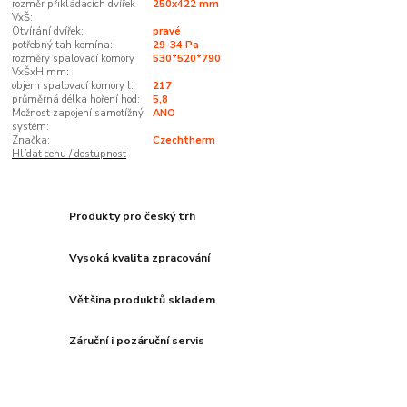
rozměr přikládacích dvířek
250x422 mm
VxŠ:
Otvírání dvířek:
pravé
potřebný tah komína:
29-34 Pa
rozměry spalovací komory
530*520*790
VxŠxH mm:
objem spalovací komory l:
217
průměrná délka hoření hod:
5,8
Možnost zapojení samotížný
ANO
systém:
Značka:
Czechtherm
Hlídat cenu / dostupnost
Produkty pro český trh
Vysoká kvalita zpracování
Většina produktů skladem
Záruční i pozáruční servis