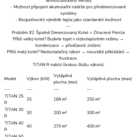
termostatického ventilu
- Možnost připojení akumulační nádrže pro předimenzované
systémy
- Bezpečnostní výměník tepla jako standardní možnost
---
Problém #2: Špatně Dimenzovaný Kotel = Ztracené Peníze
Příliš velký kotel? Budete topit v nízkoteplotním režimu →
kondenzace → předčasné zničení.
Příliš malý kotel? Nedostatečný výkon → neustálé přikládání →
frustrace.
TITAN R nabízí širokou škálu výkonů:
Vytápěná
Model
Výkon (kW)
Vytápěná plocha (max)
plocha (min)
---
---
---
---
TITAN 25
25
168 m²
250 m²
R
TITAN 30
30
200 m²
300 m²
R
TITAN 40
40
270 m²
400 m²
R
TITAN 50