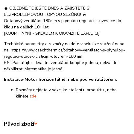
🔥 OBJEDNEJTE JEŠTĚ DNES A ZAJISTĚTE SI
BEZPROBLÉMOVOU TOPNOU SEZÓNU! 🔥
Odtahový ventilátor 180mm s plynulou regulací - investice do
klidu na dalších 10+ let.
[KOUPIT NYNÍ - SKLADEM K OKAMŽITÉ EXPEDICI]
Technické parametry a rozměry najdete v sekci ke stažení nebo
na: https://www.czechtherm.cz/odtahovy-ventilator-s-plynulou-
regulaci-otacek-cisticim-otovrem-180mm
P.S.: Pamatujte - kvalitní ventilátor koupíte jednou, nekvalitní
několikrát. Matematika je jasná!
Instalace-Motor horizontálně, nebo pod ventilátorem.
Rozměry nejdete v sekci ke stažení u produktu , nebo
kliněte
zde.
Původ zboží