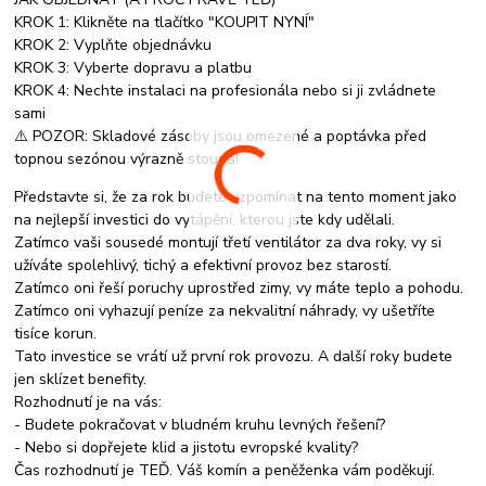
KROK 1: Klikněte na tlačítko "KOUPIT NYNÍ"
KROK 2: Vyplňte objednávku
KROK 3: Vyberte dopravu a platbu
KROK 4: Nechte instalaci na profesionála nebo si ji zvládnete
sami
⚠️ POZOR: Skladové zásoby jsou omezené a poptávka před
topnou sezónou výrazně stoupá!
Představte si, že za rok budete vzpomínat na tento moment jako
na nejlepší investici do vytápění, kterou jste kdy udělali.
Zatímco vaši sousedé montují třetí ventilátor za dva roky, vy si
užíváte spolehlivý, tichý a efektivní provoz bez starostí.
Zatímco oni řeší poruchy uprostřed zimy, vy máte teplo a pohodu.
Zatímco oni vyhazují peníze za nekvalitní náhrady, vy ušetříte
tisíce korun.
Tato investice se vrátí už první rok provozu. A další roky budete
jen sklízet benefity.
Rozhodnutí je na vás:
- Budete pokračovat v bludném kruhu levných řešení?
- Nebo si dopřejete klid a jistotu evropské kvality?
Čas rozhodnutí je TEĎ. Váš komín a peněženka vám poděkují.