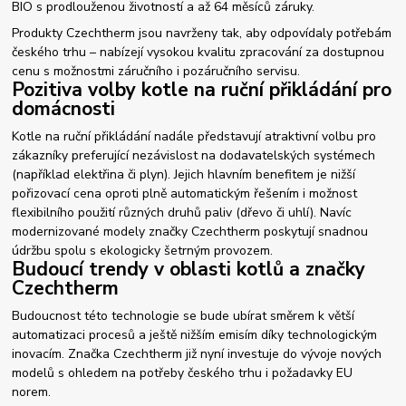
BIO s prodlouženou životností a až 64 měsíců záruky.
Produkty Czechtherm jsou navrženy tak, aby odpovídaly potřebám
českého trhu – nabízejí vysokou kvalitu zpracování za dostupnou
cenu s možnostmi záručního i pozáručního servisu.
Pozitiva volby kotle na ruční přikládání pro
domácnosti
Kotle na ruční přikládání nadále představují atraktivní volbu pro
zákazníky preferující nezávislost na dodavatelských systémech
(například elektřina či plyn). Jejich hlavním benefitem je nižší
pořizovací cena oproti plně automatickým řešením i možnost
flexibilního použití různých druhů paliv (dřevo či uhlí). Navíc
modernizované modely značky Czechtherm poskytují snadnou
údržbu spolu s ekologicky šetrným provozem.
Budoucí trendy v oblasti kotlů a značky
Czechtherm
Budoucnost této technologie se bude ubírat směrem k větší
automatizaci procesů a ještě nižším emisím díky technologickým
inovacím. Značka Czechtherm již nyní investuje do vývoje nových
modelů s ohledem na potřeby českého trhu i požadavky EU
norem.