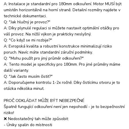
A: Instalace je standardní pro 180mm odkouření. Motor MUSÍ být
umístěn horizontálně na horní straně. Detailní rozměry najdete v
technické dokumentaci.
Q: "Jak hlučný je provoz?"
A: Díky plynulé regulaci si můžete nastavit optimální otáčky pro
váš provoz. Na nižší výkon je prakticky neslyšný.
Q: "Co když se mi rozbije?"
A: Evropská kvalita a robustní konstrukce minimalizují riziko
poruch. Navíc máte standardní záruční podmínky.
Q: "Mohu použít pro jiný průměr odkouření?"
A: Tento model je specificky pro 180mm. Pro jiné průměry máme
další varianty.
Q: "Jak často musím čistit?"
A: Doporučujeme kontrolu 1-2x ročně. Díky čistícímu otvoru je to
otázka několika minut.
PROČ ODKLÁDAT MŮŽE BÝT NEBEZPEČNÉ
Špatně fungující odkouření není jen nepohodlí - je to bezpečnostní
riziko!
❌ Nedostatečný tah může způsobit:
- Úniky spalin do místnosti