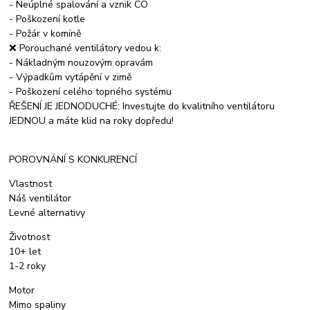
- Neúplné spalování a vznik CO
- Poškození kotle
- Požár v komíně
❌ Porouchané ventilátory vedou k:
- Nákladným nouzovým opravám
- Výpadkům vytápění v zimě
- Poškození celého topného systému
ŘEŠENÍ JE JEDNODUCHÉ: Investujte do kvalitního ventilátoru
JEDNOU a máte klid na roky dopředu!
POROVNÁNÍ S KONKURENCÍ
Vlastnost
Náš ventilátor
Levné alternativy
Životnost
10+ let
1-2 roky
Motor
Mimo spaliny