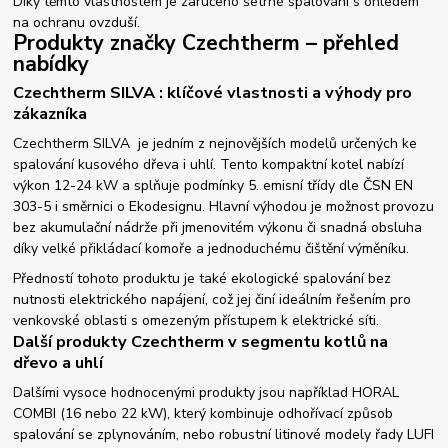
Díky těmto vlastnostem je zaručeno šetrné spalování s ohledem
na ochranu ovzduší.
Produkty značky Czechtherm – přehled
nabídky
Czechtherm SILVA : klíčové vlastnosti a výhody pro
zákazníka
Czechtherm SILVA je jedním z nejnovějších modelů určených ke
spalování kusového dřeva i uhlí. Tento kompaktní kotel nabízí
výkon 12-24 kW a splňuje podmínky 5. emisní třídy dle ČSN EN
303-5 i směrnici o Ekodesignu. Hlavní výhodou je možnost provozu
bez akumulační nádrže při jmenovitém výkonu či snadná obsluha
díky velké přikládací komoře a jednoduchému čištění výměníku.
Předností tohoto produktu je také ekologické spalování bez
nutnosti elektrického napájení, což jej činí ideálním řešením pro
venkovské oblasti s omezeným přístupem k elektrické síti.
Další produkty Czechtherm v segmentu kotlů na
dřevo a uhlí
Dalšími vysoce hodnocenými produkty jsou například HORAL
COMBI (16 nebo 22 kW), který kombinuje odhořívací způsob
spalování se zplynováním, nebo robustní litinové modely řady LUFI