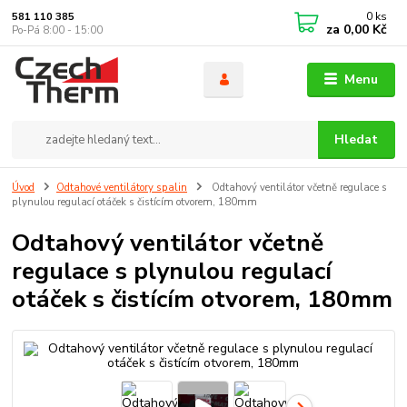
0
ks
581 110 385
za
0,00 Kč
Po-Pá 8:00 - 15:00
Menu
Hledat
Úvod
Odtahové ventilátory spalin
Odtahový ventilátor včetně regulace s
plynulou regulací otáček s čistícím otvorem, 180mm
Odtahový ventilátor včetně
regulace s plynulou regulací
otáček s čistícím otvorem, 180mm