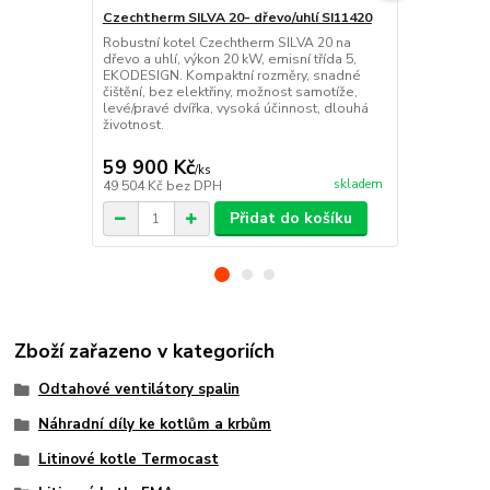
Czechtherm SILVA 20- dřevo/uhlí SI11420
Czechtherm 
Robustní kotel Czechtherm SILVA 20 na
Robustní kot
dřevo a uhlí, výkon 20 kW, emisní třída 5,
dřevo a uhlí,
EKODESIGN. Kompaktní rozměry, snadné
EKODESIGN. 
čištění, bez elektřiny, možnost samotíže,
čištění, bez 
levé/pravé dvířka, vysoká účinnost, dlouhá
levé/pravé d
životnost.
životnost.
59 900 Kč
62 600 
/
ks
skladem
49 504 Kč
bez DPH
51 736 Kč
be
Přidat do košíku
Zboží zařazeno v kategoriích
Odtahové ventilátory spalin
Náhradní díly ke kotlům a krbům
Litinové kotle Termocast