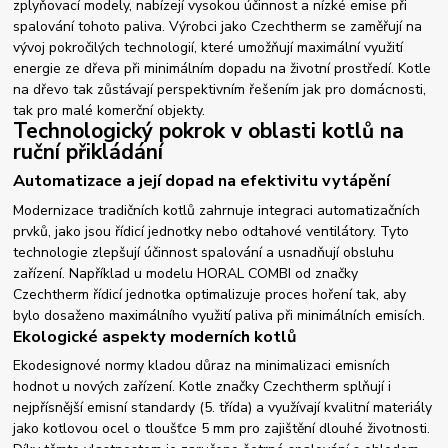
zplyňovací modely, nabízejí vysokou účinnost a nízké emise při
spalování tohoto paliva. Výrobci jako Czechtherm se zaměřují na
vývoj pokročilých technologií, které umožňují maximální využití
energie ze dřeva při minimálním dopadu na životní prostředí. Kotle
na dřevo tak zůstávají perspektivním řešením jak pro domácnosti,
tak pro malé komerční objekty.
Technologický pokrok v oblasti kotlů na
ruční přikládání
Automatizace a její dopad na efektivitu vytápění
Modernizace tradičních kotlů zahrnuje integraci automatizačních
prvků, jako jsou řídicí jednotky nebo odtahové ventilátory. Tyto
technologie zlepšují účinnost spalování a usnadňují obsluhu
zařízení. Například u modelu HORAL COMBI od značky
Czechtherm řídicí jednotka optimalizuje proces hoření tak, aby
bylo dosaženo maximálního využití paliva při minimálních emisích.
Ekologické aspekty moderních kotlů
Ekodesignové normy kladou důraz na minimalizaci emisních
hodnot u nových zařízení. Kotle značky Czechtherm splňují i
nejpřísnější emisní standardy (5. třída) a využívají kvalitní materiály
jako kotlovou ocel o tloušťce 5 mm pro zajištění dlouhé životnosti.