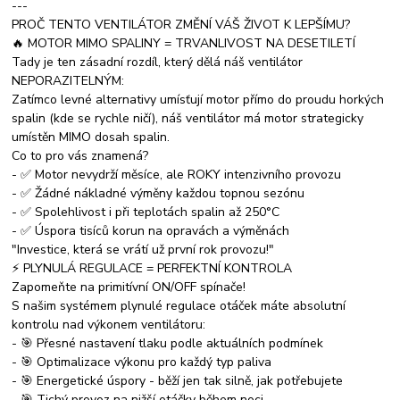
---
PROČ TENTO VENTILÁTOR ZMĚNÍ VÁŠ ŽIVOT K LEPŠÍMU?
🔥 MOTOR MIMO SPALINY = TRVANLIVOST NA DESETILETÍ
Tady je ten zásadní rozdíl, který dělá náš ventilátor
NEPORAZITELNÝM:
Zatímco levné alternativy umísťují motor přímo do proudu horkých
spalin (kde se rychle ničí), náš ventilátor má motor strategicky
umístěn MIMO dosah spalin.
Co to pro vás znamená?
- ✅ Motor nevydrží měsíce, ale ROKY intenzivního provozu
- ✅ Žádné nákladné výměny každou topnou sezónu
- ✅ Spolehlivost i při teplotách spalin až 250°C
- ✅ Úspora tisíců korun na opravách a výměnách
"Investice, která se vrátí už první rok provozu!"
⚡ PLYNULÁ REGULACE = PERFEKTNÍ KONTROLA
Zapomeňte na primitívní ON/OFF spínače!
S našim systémem plynulé regulace otáček máte absolutní
kontrolu nad výkonem ventilátoru:
- 🎯 Přesné nastavení tlaku podle aktuálních podmínek
- 🎯 Optimalizace výkonu pro každý typ paliva
- 🎯 Energetické úspory - běží jen tak silně, jak potřebujete
- 🎯 Tichý provoz na nižší otáčky během noci