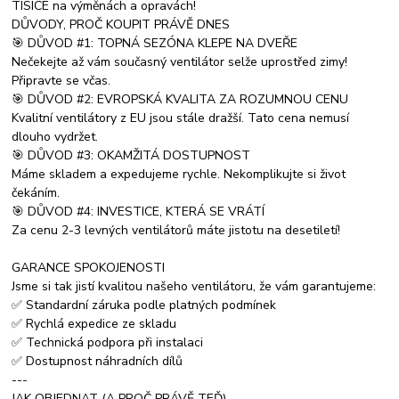
TISÍCE na výměnách a opravách!
DŮVODY, PROČ KOUPIT PRÁVĚ DNES
🎯 DŮVOD #1: TOPNÁ SEZÓNA KLEPE NA DVEŘE
Nečekejte až vám současný ventilátor selže uprostřed zimy!
Připravte se včas.
🎯 DŮVOD #2: EVROPSKÁ KVALITA ZA ROZUMNOU CENU
Kvalitní ventilátory z EU jsou stále dražší. Tato cena nemusí
dlouho vydržet.
🎯 DŮVOD #3: OKAMŽITÁ DOSTUPNOST
Máme skladem a expedujeme rychle. Nekomplikujte si život
čekáním.
🎯 DŮVOD #4: INVESTICE, KTERÁ SE VRÁTÍ
Za cenu 2-3 levných ventilátorů máte jistotu na desetiletí!
GARANCE SPOKOJENOSTI
Jsme si tak jistí kvalitou našeho ventilátoru, že vám garantujeme:
✅ Standardní záruka podle platných podmínek
✅ Rychlá expedice ze skladu
✅ Technická podpora při instalaci
✅ Dostupnost náhradních dílů
---
JAK OBJEDNAT (A PROČ PRÁVĚ TEĎ)