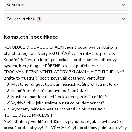
Ke stažení
Související zboží
3
Kompletní specifikace
REVOLUCE V ODVODU SPALIN! Jediný odtahový ventilátor s
plynulou regulací, který SKUTEČNĚ vydrží roky bez poruchy
Konečně řešení, na které jste čekali - profesionální odtahový
systém, který funguje PŘESNĚ tak, jak potřebujete!
PROČ VÁM BĚŽNÉ VENTILÁTORY ZKLAMALY A TENTO JE JINÝ?
Znáte to frustrující pocit, když váš odtahový ventilátor:
- ✗ Přestane fungovat po pár měsících kvůli přehřátí motoru?
- ✗ Nemůžete přesně nastavit potřebný tlak?
- ✗ Musíte demontovat celé odkouření jen kvůli čištění?
- ✗ Vydává hluk jako traktor a ruší celou domácnost?
- ✗ Vyrobený někde v Asii se rozpadá už při instalaci?
TOHLE VŠE JE MINULOSTÍ!
Náš odtahový ventilátor 180mm s plynulou regulací byl navržen
přesně proto, aby vyřešil VŠECHNY tyto problémy jednou provždy.