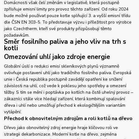
Domácnosti však čelí změnám v legislativě, která postupně
zpřísňuje emisní limity pro provoz těchto zařízení. Od roku 2024
bude možné používat pouze kotle splňující 3. a vyšší emisní třídu
dle ČSN EN 303-5. To představuje výzvu i příležitost pro výrobce
jako Czechtherm, kteří své produkty přizpůsobují těmto
požadavkům.
Směr fosilního paliva a jeho vliv na trh s
kotli
Omezování uhlí jako zdroje energie
Globální úsilí o redukci emisí skleníkových plynů významně
ovlivňuje postavení uhlí jako tradičního fosilního paliva. Evropská
unie i Česká republika postupně zavádějí opatření ke snížení
závislosti na uhlí, což vede k poklesu jeho spotřeby a omezení
těžby. S tím se mění i poptávka po kotlích na čistě uhelný provoz –
zákazníci stále více hledají zařízení, která kombinují spalování
dřeva i uhlí nebo umožňují přechod k ekologičtějším variantám
vytápění.
Přechod k obnovitelným zdrojům a roli kotlů na dřevo
Dřevo jako obnovitelný zdroj energie hraje klíčovou roli ve
strategii dekarbonizace. Moderní kotle na dřevo, zejména