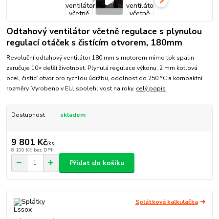
Odtahový ventilátor včetně regulace s plynulou
regulací otáček s čistícím otvorem, 180mm
Revoluční odtahový ventilátor 180 mm s motorem mimo tok spalin
zaručuje 10× delší životnost. Plynulá regulace výkonu, 2 mm kotlová
ocel, čistící otvor pro rychlou údržbu, odolnost do 250 °C a kompaktní
rozměry. Vyrobeno v EU, spolehlivost na roky.
celý popis
Dostupnost
skladem
9 801 Kč
/
ks
8 100 Kč
bez DPH
Přidat do košíku
Splátková kalkulačka