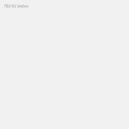
783 91 Uničov