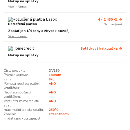
Nákup na splátky
Více informací
4 × 2 450 Kč
Rozložená platba
Bez navýšení
Zaplať jen 1/4 ceny a zbytek později
Více informací
Splátková kalkulačka
Nákup na splátky
Číslo produktu:
DV180
Průměr kouřovodu:
180mm
váha:
9kg
Plynulá regulace otáček
ANO
ventilátou:
Regulace součástí
ANO
ventilátoru:
Ventilátor mimo teplotu
ANO
spalin:
maximální teplota spalin:
250°C
Značka:
Czechtherm
Hlídat cenu / dostupnost