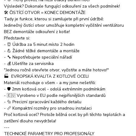
Výsledek? Dokonale fungující odkouření za všech podmínek!
🛠️ ČISTÍCÍ OTVOR = KONEC DEMONTÁŽE
Tady je funkce, kterou si zamilujete při první údržbě:
Jedinečný čistící otvor umožňuje kompletní vyčištění ventilátoru
BEZ demontáže odkouření z kotle!
Představte si:
- ⏰ Údržba za 5 minut místo 2 hodin
- 💪 Žádné těžké demontáže a montáže
- 🔧 Nepotřebujete speciální nářadí
- 💰 Ušetříte za servisníka
"Jednou ročně otevřete otvor, vyčistíte a máte hotovo!"
🏭 EVROPSKÁ KVALITA Z KOTLOVÉ OCELI
Materiál rozhoduje o všem - a my jsme nešetřili:
- 🛡️ 2mm kotlová ocel - odolá extrémním podmínkám
- 🇪🇺 Vyrobeno v EU podle nejpřísnějších standardů
- 🔩 Precizní zpracování každého detailu
- 📏 Kompaktní rozměry pro snadnou instalaci
Proč kotlová ocel? Protože běžná ocel by při těchto teplotách a
zatížení dlouho nevydržela!
---
TECHNICKÉ PARAMETRY PRO PROFESIONÁLY