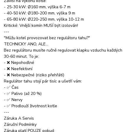
Závisí na výkonu kotle:
- 25-30 kW: Ø160 mm, výška 6-7 m
- 40-50 kW: Ø180-200 mm, výška 9 m
- 65-80 kW: Ø220-250 mm, výška 10-12 m
Kritické: Vnější komín MUSÍ být izolován!
---
"Můžu kotel provozovat bez regulátoru tahu?"
TECHNICKY ANO, ALE...
Bez regulátoru musíte ručně regulovat klapku vzduchu každých
30-60 minut. To je:
- ❌ Nepohodlné
- ❌ Neefektivní
- ❌ Nebezpečné (riziko přehřátí)
Regulátor tahu stojí pár tisíc a ušetří vám:
- ✅ Čas
- ✅ Palivo (až 20 %)
- ✅ Nervy
- ✅ Prodlouží životnost kotle
---
Záruka A Servis
Záruční Podmínky
Záruka platí POUZE pokud: