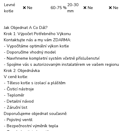
Levné
20-30
❌ Ne
60-75 %
❌ Ne
❌ Ne
kotle
mm
Jak Objednat A Co Dál?
Krok 1: Výpočet Potřebného Výkonu
Kontaktujte nás a my vám ZDARMA:
- Vypočítáme optimální výkon kotle
- Doporučíme vhodný model
- Navrhneme kompletní systém včetně příslušenství
- Spojíme vás s autorizovaným instalatérem ve vašem regionu
Krok 2: Objednávka
V ceně kotle:
- Těleso kotle s izolací a pláštěm
- Čisticí nástroje
- Teploměr
- Detailní návod
- Záruční list
Doporučujeme objednat současně:
- Pojistný ventil
- Bezpečnostní výměník tepla