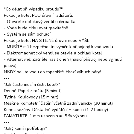
---
"Co dělat při výpadku proudu?"
Pokud je kotel POD úrovní radiátorů:
- Otevřete obtokový ventil u čerpadla
- Voda bude cirkulovat gravitačně
- Systém se sám ochladí
Pokud je kotel NA STEJNÉ úrovni nebo VÝŠE:
- MUSÍTE mít bezpečnostní výměník připojený k vodovodu
- Elektromagnetický ventil se otevře a ochladí kotel
- Alternativně: Začněte hasit oheň (hasicí přístroj nebo vyjmutí
paliva)
NIKDY nelijte vodu do topeniště! Hrozí výbuch páry!
---
"Jak často musím čistit kotel?"
Denně: Popel z roštu (5 minut)
Týdně: Kouřovody (15 minut)
Měsíčně: Kompletní čištění včetně zadní vaničky (30 minut)
Konec sezóny: Důkladné vyčištění + komín (1-2 hodiny)
PAMATUJTE: 1 mm usazenin = -5 % výkonu!
---
"Jaký komín potřebuji?"