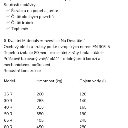
Součástí dodávky:
- ✅ Škrabka na popel a jantar
- ✅ Čistič plochých povrchů
- ✅ Čistič trubek
- ✅ Teploměr
---
6. Kvalitní Materiály = Investice Na Desetiletí
Ocelový plech a trubky podle evropských norem EN 303-5
Tepelná izolace 80 mm – minimální ztráty tepla sáláním
Práškově lakovaný vnější plášť – odolný proti korozi a
mechanickému poškození
Robustní konstrukce:
Model
Hmotnost (kg)
Objem vody (l)
---
---
---
25 R
260
120
30 R
285
140
40 R
315
165
50 R
350
190
65 R
405
245
80 R
450
280