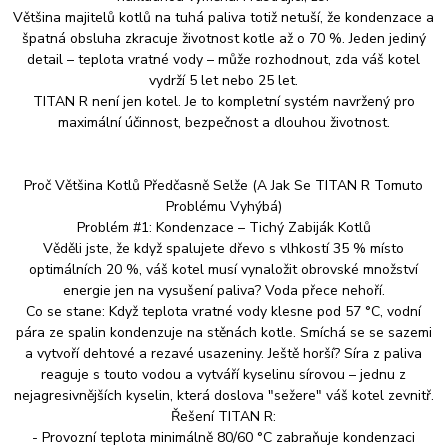
Většina majitelů kotlů na tuhá paliva totiž netuší, že kondenzace a
špatná obsluha zkracuje životnost kotle až o 70 %. Jeden jediný
detail – teplota vratné vody – může rozhodnout, zda váš kotel
vydrží 5 let nebo 25 let.
TITAN R není jen kotel. Je to kompletní systém navržený pro
maximální účinnost, bezpečnost a dlouhou životnost.
Proč Většina Kotlů Předčasně Selže (A Jak Se TITAN R Tomuto
Problému Vyhýbá)
Problém #1: Kondenzace – Tichý Zabiják Kotlů
Věděli jste, že když spalujete dřevo s vlhkostí 35 % místo
optimálních 20 %, váš kotel musí vynaložit obrovské množství
energie jen na vysušení paliva? Voda přece nehoří.
Co se stane: Když teplota vratné vody klesne pod 57 °C, vodní
pára ze spalin kondenzuje na stěnách kotle. Smíchá se se sazemi
a vytvoří dehtové a rezavé usazeniny. Ještě horší? Síra z paliva
reaguje s touto vodou a vytváří kyselinu sírovou – jednu z
nejagresivnějších kyselin, která doslova "sežere" váš kotel zevnitř.
Řešení TITAN R:
- Provozní teplota minimálně 80/60 °C zabraňuje kondenzaci