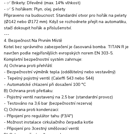
- ✅ Brikety: Dřevěné (max. 14% vlhkost)
- ✅ S hořákem: Plyn, olej, pelety
Připraveno na budoucnost: Standardní otvor pro hořák na pelety
(Ø142 nebo Ø172 mm). Když se rozhodnete přejít na automatiku,
stačí dokoupit hořák a příslušenství.
---
4. Bezpečnost Na Prvním Místě
Kotel bez správného zabezpečení je časovaná bomba. TITAN R je
navržen podle nejpřísnějších evropských norem EN 303-5.
Kompletní bezpečnostní systém zahrnuje:
A) Ochrana proti přehřátí:
- Bezpečnostní výměník tepla (oddělitelný nebo vestavěný)
- Tepelný pojistný ventil (Caleffi 543 nebo 544)
- Automatické chlazení při dosažení 100 °C
B) Ochrana proti přetlaku:
- Pojistný ventil nastavený na 2,5 bar (standardní provoz)
- Testováno na 3,6 bar (bezpečnostní rezerva)
C) Ochrana proti kondenzaci:
- Připojení pro regulátor tahu (F3/4")
- Možnost instalace cirkulačního čerpadla kotle
- Připojení pro 3cestný směšovací ventil