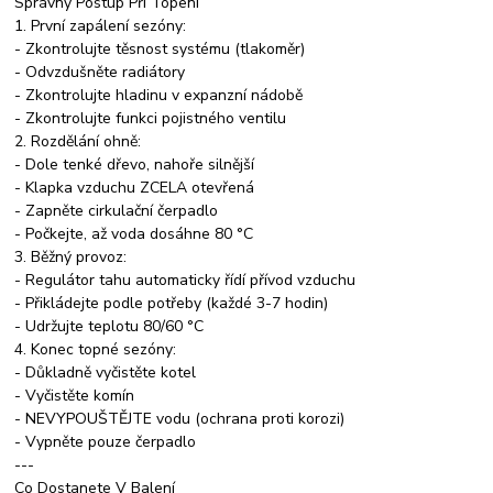
Správný Postup Při Topení
1. První zapálení sezóny:
- Zkontrolujte těsnost systému (tlakoměr)
- Odvzdušněte radiátory
- Zkontrolujte hladinu v expanzní nádobě
- Zkontrolujte funkci pojistného ventilu
2. Rozdělání ohně:
- Dole tenké dřevo, nahoře silnější
- Klapka vzduchu ZCELA otevřená
- Zapněte cirkulační čerpadlo
- Počkejte, až voda dosáhne 80 °C
3. Běžný provoz:
- Regulátor tahu automaticky řídí přívod vzduchu
- Přikládejte podle potřeby (každé 3-7 hodin)
- Udržujte teplotu 80/60 °C
4. Konec topné sezóny:
- Důkladně vyčistěte kotel
- Vyčistěte komín
- NEVYPOUŠTĚJTE vodu (ochrana proti korozi)
- Vypněte pouze čerpadlo
---
Co Dostanete V Balení