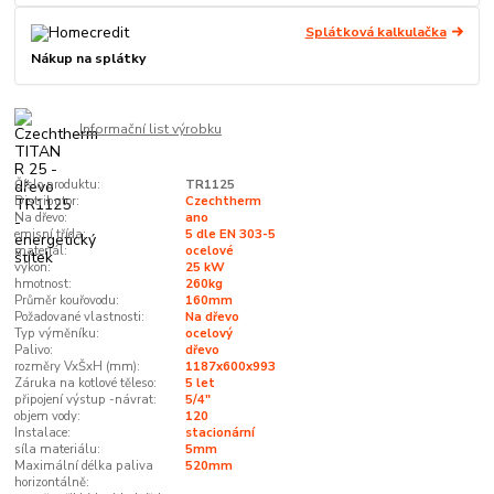
Splátková kalkulačka
Nákup na splátky
Informační list výrobku
Číslo produktu:
TR1125
Distributor:
Czechtherm
Na dřevo:
ano
emisní třída:
5 dle EN 303-5
materiál:
ocelové
výkon:
25 kW
hmotnost:
260kg
Průměr kouřovodu:
160mm
Požadované vlastnosti:
Na dřevo
Typ výměníku:
ocelový
Palivo:
dřevo
rozměry VxŠxH (mm):
1187x600x993
Záruka na kotlové těleso:
5 let
připojení výstup -návrat:
5/4"
objem vody:
120
Instalace:
stacionární
síla materiálu:
5mm
Maximální délka paliva
520mm
horizontálně: