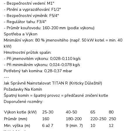
- Bezpečnostní vedení: M1"
- Plnění a vyprazdňování: F1/2"
- Bezpečnostní výměník: F5/4"
- Regulátor tahu: F3/4"
- Průměr kouřovodu: 160-200 mm (podle výkonu)
Spotřeba a Výkon
Minimální výkon: 80 % jmenovitého (např. 50 kW kotel = min. 40
kW)
Hmotnostní průtok spalin:
- Při jmenovitém výkonu: 0,028-0,110 kg/s
- Při minimálním výkonu: 0,024-0,078 kg/s
Potřebný tah komína: 0,28-0,37 mbar
---
Jak Správně Nainstalovat TITAN R (Kriticky Důležité!)
Požadavky Na Komín
Špatný komín = špatný provoz = předčasné zničení kotle
Doporučené rozměry:
Výkon kotle (kW)
25-30
40-50
65
80
Průměr (mm)
160
180-200
220-250
250
Min. výška (m)
6 až 7
9 (min. 7)
10
12