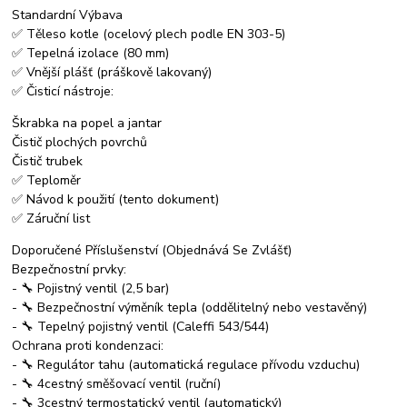
Standardní Výbava
✅ Těleso kotle (ocelový plech podle EN 303-5)
✅ Tepelná izolace (80 mm)
✅ Vnější plášť (práškově lakovaný)
✅ Čisticí nástroje:
Škrabka na popel a jantar
Čistič plochých povrchů
Čistič trubek
✅ Teploměr
✅ Návod k použití (tento dokument)
✅ Záruční list
Doporučené Příslušenství (Objednává Se Zvlášť)
Bezpečnostní prvky:
- 🔧 Pojistný ventil (2,5 bar)
- 🔧 Bezpečnostní výměník tepla (oddělitelný nebo vestavěný)
- 🔧 Tepelný pojistný ventil (Caleffi 543/544)
Ochrana proti kondenzaci:
- 🔧 Regulátor tahu (automatická regulace přívodu vzduchu)
- 🔧 4cestný směšovací ventil (ruční)
- 🔧 3cestný termostatický ventil (automatický)