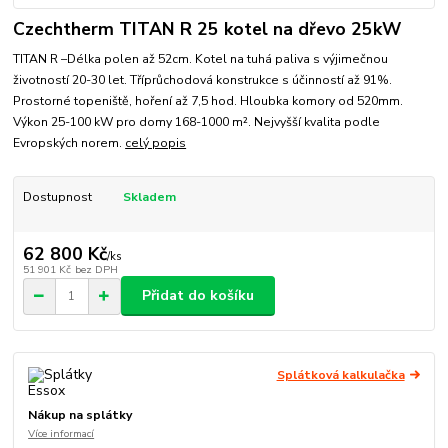
Czechtherm TITAN R 25 kotel na dřevo 25kW
TITAN R –Délka polen až 52cm. Kotel na tuhá paliva s výjimečnou
životností 20-30 let. Tříprůchodová konstrukce s účinností až 91%.
Prostorné topeniště, hoření až 7,5 hod. Hloubka komory od 520mm.
Výkon 25-100 kW pro domy 168-1000 m². Nejvyšší kvalita podle
Evropských norem.
celý popis
Dostupnost
Skladem
62 800 Kč
/
ks
51 901 Kč
bez DPH
Přidat do košíku
Splátková kalkulačka
Nákup na splátky
Více informací