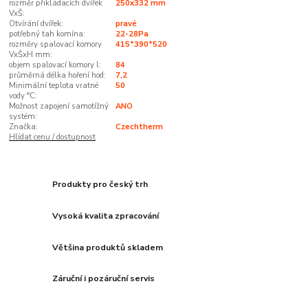
rozměr přikládacích dvířek
250x332 mm
VxŠ:
Otvírání dvířek:
pravé
potřebný tah komína:
22-28Pa
rozměry spalovací komory
415*390*520
VxŠxH mm:
objem spalovací komory l:
84
průměrná délka hoření hod:
7,2
Minimální teplota vratné
50
vody °C:
Možnost zapojení samotížný
ANO
systém:
Značka:
Czechtherm
Hlídat cenu / dostupnost
Produkty pro český trh
Vysoká kvalita zpracování
Většina produktů skladem
Záruční i pozáruční servis