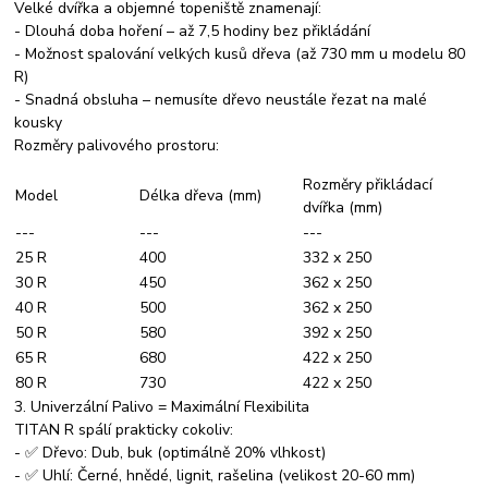
Velké dvířka a objemné topeniště znamenají:
- Dlouhá doba hoření – až 7,5 hodiny bez přikládání
- Možnost spalování velkých kusů dřeva (až 730 mm u modelu 80
R)
- Snadná obsluha – nemusíte dřevo neustále řezat na malé
kousky
Rozměry palivového prostoru:
Rozměry přikládací
Model
Délka dřeva (mm)
dvířka (mm)
---
---
---
25 R
400
332 x 250
30 R
450
362 x 250
40 R
500
362 x 250
50 R
580
392 x 250
65 R
680
422 x 250
80 R
730
422 x 250
3. Univerzální Palivo = Maximální Flexibilita
TITAN R spálí prakticky cokoliv:
- ✅ Dřevo: Dub, buk (optimálně 20% vlhkost)
- ✅ Uhlí: Černé, hnědé, lignit, rašelina (velikost 20-60 mm)