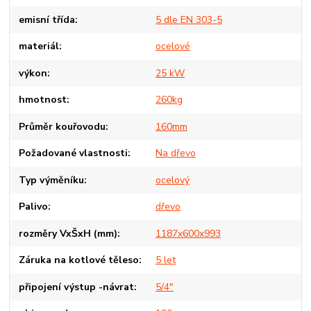
emisní třída
5 dle EN 303-5
materiál
ocelové
výkon
25 kW
hmotnost
260kg
Průměr kouřovodu
160mm
Požadované vlastnosti
Na dřevo
Typ výměníku
ocelový
Palivo
dřevo
rozměry VxŠxH (mm)
1187x600x993
Záruka na kotlové těleso
5 let
připojení výstup -návrat
5/4"