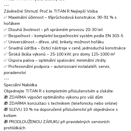
---
Závěrečné Shrnutí: Proč Je TITAN R Nejlepší Volba
✅ Maximální účinnost – tříprůchodová konstrukce, 90-91 % s
hořákem
✅ Dlouhá životnost – při správném provozu 20-30 let
✅ Bezpečnost – kompletní bezpečnostní systém podle EN 303-5
✅ Univerzálnost – dřevo, uhlí, brikety, možnost hořáku
✅ Snadná údržba – čisticí nástroje v ceně, jednoduchá konstrukce
✅ Široká škála výkonů – 25-100 kW, pro domy 125-1000 m²
✅ Úspora paliva – optimální spalování, minimální ztráty
✅ Profesionální podpora – autorizovaní instalatéři, servis,
poradenství
---
Speciální Nabídka
Objednejte TITAN R s kompletním příslušenstvím a získáte:
🎁 ZDARMA výpočet optimálního výkonu pro váš dům
🎁 ZDARMA konzultaci s technikem (telefonicky nebo online)
🎁 SLEVU 10 % na doporučené příslušenství při objednávce s
kotlem
🎁 PRODLOUŽENOU ZÁRUKU při pravidelných servisních
prohlídkách