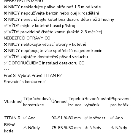
NEBEZPEČÍ POŽÁRU
❌ NIKDY neskladujte palivo blíže než 1,5 m od kotle
❌ NIKDY nepoužívejte benzín nebo olej k rozdělání
❌ NIKDY nenechávejte kotel bez dozoru déle než 3 hodiny
✅ VŽDY mějte v kotelně hasicí přístroj
✅ VŽDY pravidelně čistěte komín (každé 2-3 měsíce)
NEBEZPEČÍ OTRAVY CO
❌ NIKDY neblokujte větrací otvory v kotelně
❌ NIKDY nepřipojujte více spotřebičů na jeden komín
✅ VŽDY zajistěte dostatečný přívod vzduchu
✅ DOPORUČUJEME instalaci detektoru CO
---
Proč Si Vybrat Právě TITAN R?
Srovnání s konkurencí
Tříprůchodová
Tepelná
Bezpečnostní
Připravenos
Vlastnost
Účinnost
konstrukce
izolace
výměník
pro hořák
TITAN R
✅ Ano
90-91 %
80 mm
✅ Možnost
✅ Ano
Běžné
⚠️ Někdy
75-85 %
50 mm
⚠️ Někdy
⚠️ Někdy
kotle