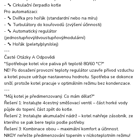
- 🔧 Cirkulační čerpadlo kotle
Pro automatizaci:
- 🔧 Dvířka pro hořák (standardní nebo na míru)
- 🔧 Turbulátory do kouřovodů (zvýšení účinnosti)
- 🔧 Automatický regulátor
(jednostupňový/dvoustupňový/modulární)
- 🔧 Hořák (pelety/plyn/olej)
---
Časté Otázky A Odpovědi
"Spotřebuje kotel více paliva při teplotě 80/60 °C?"
NE! Po dosažení provozní teploty regulátor uzavře přívod vzduchu
a kotel pouze udržuje nastavenou hodnotu. Spotřeba se dokonce
sníží, protože kotel pracuje v optimálním režimu bez kondenzace.
---
"Můj kotel je předimenzovaný. Co mám dělat?"
Řešení 1: Instalujte 4cestný směšovací ventil – část horké vody
půjde do topení, část zpět do kotle.
Řešení 2: Instalujte akumulační nádrž – kotel nahřeje zásobník, ze
kterého se pak bere teplo podle potřeby.
Řešení 3: Kombinace obou – maximální komfort a účinnost.
NIKDY neřešte předimenzování topením v nízkoteplotním režimu!