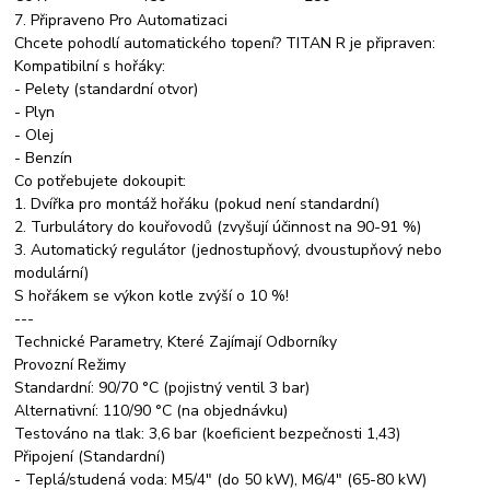
7. Připraveno Pro Automatizaci
Chcete pohodlí automatického topení? TITAN R je připraven:
Kompatibilní s hořáky:
- Pelety (standardní otvor)
- Plyn
- Olej
- Benzín
Co potřebujete dokoupit:
1. Dvířka pro montáž hořáku (pokud není standardní)
2. Turbulátory do kouřovodů (zvyšují účinnost na 90-91 %)
3. Automatický regulátor (jednostupňový, dvoustupňový nebo
modulární)
S hořákem se výkon kotle zvýší o 10 %!
---
Technické Parametry, Které Zajímají Odborníky
Provozní Režimy
Standardní: 90/70 °C (pojistný ventil 3 bar)
Alternativní: 110/90 °C (na objednávku)
Testováno na tlak: 3,6 bar (koeficient bezpečnosti 1,43)
Připojení (Standardní)
- Teplá/studená voda: M5/4" (do 50 kW), M6/4" (65-80 kW)