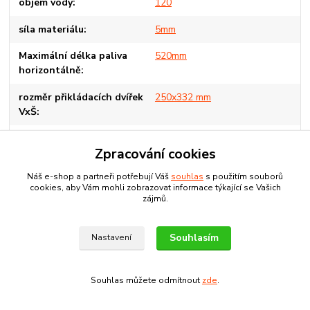
objem vody
120
síla materiálu
5mm
Maximální délka paliva
520mm
horizontálně
rozměr přikládacích dvířek
250x332 mm
VxŠ
Otvírání dvířek
pravé
Zpracování cookies
potřebný tah komína
22-28Pa
Náš e-shop a partneři potřebují Váš
souhlas
s použitím souborů
cookies, aby Vám mohli zobrazovat informace týkající se Vašich
rozměry spalovací komory
415*390*520
zájmů.
VxŠxH mm
objem spalovací komory l
84
Souhlasím
Nastavení
průměrná délka hoření hod
7,2
Souhlas můžete odmítnout
zde
.
Minimální teplota vratné
50
vody °C