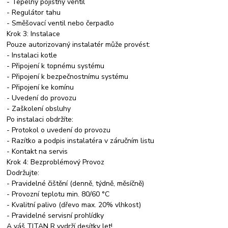
- Tepelný pojistný ventil
- Regulátor tahu
- Směšovací ventil nebo čerpadlo
Krok 3: Instalace
Pouze autorizovaný instalatér může provést:
- Instalaci kotle
- Připojení k topnému systému
- Připojení k bezpečnostnímu systému
- Připojení ke komínu
- Uvedení do provozu
- Zaškolení obsluhy
Po instalaci obdržíte:
- Protokol o uvedení do provozu
- Razítko a podpis instalatéra v záručním listu
- Kontakt na servis
Krok 4: Bezproblémový Provoz
Dodržujte:
- Pravidelné čištění (denně, týdně, měsíčně)
- Provozní teplotu min. 80/60 °C
- Kvalitní palivo (dřevo max. 20% vlhkost)
- Pravidelné servisní prohlídky
A váš TITAN R vydrží desítky let!