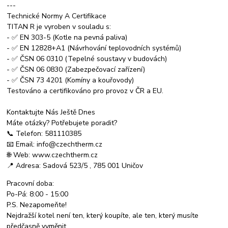
---
Technické Normy A Certifikace
TITAN R je vyroben v souladu s:
- ✅ EN 303-5 (Kotle na pevná paliva)
- ✅ EN 12828+A1 (Návrhování teplovodních systémů)
- ✅ ČSN 06 0310 (Tepelné soustavy v budovách)
- ✅ ČSN 06 0830 (Zabezpečovací zařízení)
- ✅ ČSN 73 4201 (Komíny a kouřovody)
Testováno a certifikováno pro provoz v ČR a EU.
Kontaktujte Nás Ještě Dnes
Máte otázky? Potřebujete poradit?
📞 Telefon: 581110385
📧 Email: info@czechtherm.cz
🌐 Web: www.czechtherm.cz
📍 Adresa: Sadová 523/5 , 785 001 Uničov
Pracovní doba:
Po-Pá: 8:00 - 15:00
P.S. Nezapomeňte!
Nejdražší kotel není ten, který koupíte, ale ten, který musíte
předčasně vyměnit.