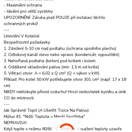
- Maximální ochrana
- Ideální pro větší systémy
UPOZORNĚNÍ: Záruka platí POUZE při instalaci těchto
ochranných prvků!
---
Umístění V Kotelně
Bezpečnostní požadavky:
1. Zdvižení 5-10 cm nad podlahu (ochrana spodního plechu)
2. Odtokový kanál vlevo nebo vpravo (kondenzát, vypouštění)
3. Nehořlavá podlaha (beton) pod kotlem i kolem
4. Oddělené skladování paliva (min. 1,5 m od kotle)
5. Větrací otvor: A = 6,02 x Q cm² (Q = výkon v kW)
Příklad: Pro kotel 50 kW potřebujete otvor 301 cm² (např. 17 x 18
cm)
NIKDY neblokujte přívod vzduchu! Hrozí nedostatek kyslíku a únik
CO do místnosti.
---
Jak Správně Topit (A Ušetřit Tisíce Na Palivu)
Mýtus #1: "Nižší Teplota = Menší Spotřeba"
NEPRAVDA!
Když topíte v režimu 80/60 °C, kotel po dosažení teploty uzavře