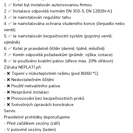
1. ✅ Kotel byl instalován autorizovanou firmou
2. ✅ Instalace odpovídá normám EN 303-5, EN 12828+A1
3. ✅ Je nainstalován regulátor tahu
4. ✅ Je nainstalována ochrana studeného konce (čerpadlo nebo
ventil)
5. ✅ Je nainstalován bezpečnostní systém (pojistný ventil,
výměník)
6. ✅ Kotel je pravidelně čištěn (denně, týdně, měsíčně)
7. ✅ Komín odpovídá požadavkům (průměr, výška, izolace)
8. ✅ Je používáno kvalitní palivo (dřevo max. 20% vlhkost)
Záruka NEPLATÍ při:
- ❌ Topení v nízkoteplotním režimu (pod 80/60 °C)
- ❌ Nedostatečném čištění
- ❌ Použití nekvalitního paliva
- ❌ Nesprávné instalaci
- ❌ Provozování bez bezpečnostních prvků
- ❌ Svévolných úpravách konstrukce
Servis
Pravidelné prohlídky doporučujeme:
- Před začátkem sezóny (září)
- V polovině sezóny (leden)