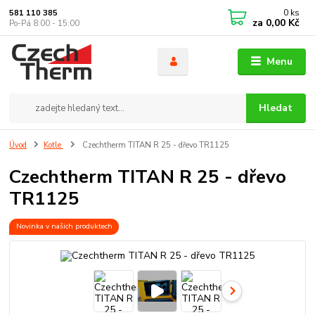
0
ks
581 110 385
za
0,00 Kč
Po-Pá 8:00 - 15:00
Menu
Hledat
Úvod
Kotle
Czechtherm TITAN R 25 - dřevo TR1125
Czechtherm TITAN R 25 - dřevo
TR1125
Novinka v našich produktech