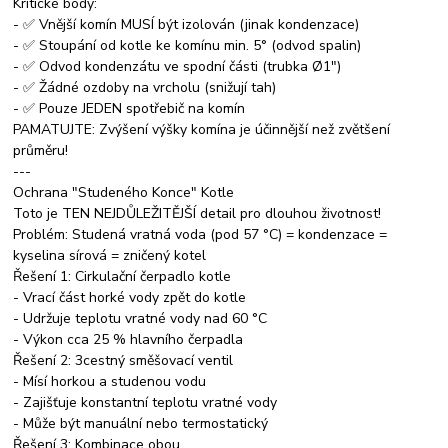
Kritické body:
- ✅ Vnější komín MUSÍ být izolován (jinak kondenzace)
- ✅ Stoupání od kotle ke komínu min. 5° (odvod spalin)
- ✅ Odvod kondenzátu ve spodní části (trubka Ø1")
- ✅ Žádné ozdoby na vrcholu (snižují tah)
- ✅ Pouze JEDEN spotřebič na komín
PAMATUJTE: Zvýšení výšky komína je účinnější než zvětšení
průměru!
---
Ochrana "Studeného Konce" Kotle
Toto je TEN NEJDŮLEŽITĚJŠÍ detail pro dlouhou životnost!
Problém: Studená vratná voda (pod 57 °C) = kondenzace =
kyselina sírová = zničený kotel
Řešení 1: Cirkulační čerpadlo kotle
- Vrací část horké vody zpět do kotle
- Udržuje teplotu vratné vody nad 60 °C
- Výkon cca 25 % hlavního čerpadla
Řešení 2: 3cestný směšovací ventil
- Mísí horkou a studenou vodu
- Zajišťuje konstantní teplotu vratné vody
- Může být manuální nebo termostatický
Řešení 3: Kombinace obou