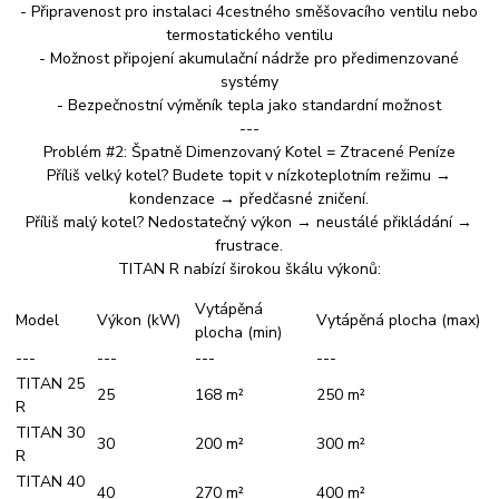
- Připravenost pro instalaci 4cestného směšovacího ventilu nebo
termostatického ventilu
- Možnost připojení akumulační nádrže pro předimenzované
systémy
- Bezpečnostní výměník tepla jako standardní možnost
---
Problém #2: Špatně Dimenzovaný Kotel = Ztracené Peníze
Příliš velký kotel? Budete topit v nízkoteplotním režimu →
kondenzace → předčasné zničení.
Příliš malý kotel? Nedostatečný výkon → neustálé přikládání →
frustrace.
TITAN R nabízí širokou škálu výkonů:
Vytápěná
Model
Výkon (kW)
Vytápěná plocha (max)
plocha (min)
---
---
---
---
TITAN 25
25
168 m²
250 m²
R
TITAN 30
30
200 m²
300 m²
R
TITAN 40
40
270 m²
400 m²