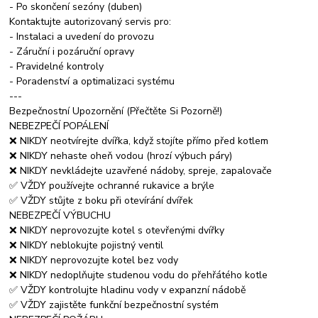
- Po skončení sezóny (duben)
Kontaktujte autorizovaný servis pro:
- Instalaci a uvedení do provozu
- Záruční i pozáruční opravy
- Pravidelné kontroly
- Poradenství a optimalizaci systému
---
Bezpečnostní Upozornění (Přečtěte Si Pozorně!)
NEBEZPEČÍ POPÁLENÍ
❌ NIKDY neotvírejte dvířka, když stojíte přímo před kotlem
❌ NIKDY nehaste oheň vodou (hrozí výbuch páry)
❌ NIKDY nevkládejte uzavřené nádoby, spreje, zapalovače
✅ VŽDY používejte ochranné rukavice a brýle
✅ VŽDY stůjte z boku při otevírání dvířek
NEBEZPEČÍ VÝBUCHU
❌ NIKDY neprovozujte kotel s otevřenými dvířky
❌ NIKDY neblokujte pojistný ventil
❌ NIKDY neprovozujte kotel bez vody
❌ NIKDY nedoplňujte studenou vodu do přehřátého kotle
✅ VŽDY kontrolujte hladinu vody v expanzní nádobě
✅ VŽDY zajistěte funkční bezpečnostní systém