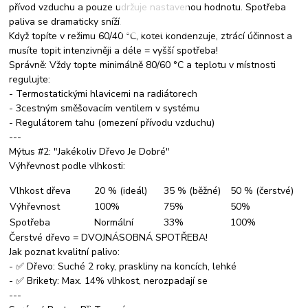
přívod vzduchu a pouze udržuje nastavenou hodnotu. Spotřeba
paliva se dramaticky sníží.
Když topíte v režimu 60/40 °C, kotel kondenzuje, ztrácí účinnost a
musíte topit intenzivněji a déle = vyšší spotřeba!
Správně: Vždy topte minimálně 80/60 °C a teplotu v místnosti
regulujte:
- Termostatickými hlavicemi na radiátorech
- 3cestným směšovacím ventilem v systému
- Regulátorem tahu (omezení přívodu vzduchu)
---
Mýtus #2: "Jakékoliv Dřevo Je Dobré"
Výhřevnost podle vlhkosti:
Vlhkost dřeva
20 % (ideál)
35 % (běžné)
50 % (čerstvé)
Výhřevnost
100%
75%
50%
Spotřeba
Normální
33%
100%
Čerstvé dřevo = DVOJNÁSOBNÁ SPOTŘEBA!
Jak poznat kvalitní palivo:
- ✅ Dřevo: Suché 2 roky, praskliny na koncích, lehké
- ✅ Brikety: Max. 14% vlhkost, nerozpadají se
---