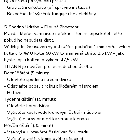
D) Ochrana při výpadku proudu:
- Gravitační cirkulace (při správné instalaci)
- Bezpečnostní výměník funguje i bez elektřiny
---
5. Snadná Údržba = Dlouhá Životnost
Pravda, kterou vám nikdo neřekne: I ten nejlepší kotel selže,
pokud ho nebudete čistit.
Věděli jste, že usazeniny o tloušťce pouhého 1 mm snižují výkon
kotle o 5 %? U kotle 50 kW to znamená ztrátu 2,5 kW – jako
byste topili kotlem o výkonu 47,5 kW!
TITAN R je navržen pro jednoduchou údržbu:
Denní čištění (5 minut):
- Otevřete spodní a střední dvířka
- Odstraňte popel z roštu přiloženým nástrojem
- Hotovo
Týdenní čištění (15 minut):
- Otevřete horní dvířka
- Vyčistěte kouřovody kruhovým čisticím nástrojem
- Vyčistěte prostor mezi kazetou a klenbou
Měsíční čištění (30 minut):
- Vše výše + otevřete čisticí vaničku vzadu
- Vyčistěte vnitřek komínového připojení