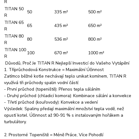
R
TITAN 50
50
335 m²
500 m²
R
TITAN 65
65
435 m²
650 m²
R
TITAN 80
80
536 m²
800 m²
R
TITAN 100
100
670 m²
1000 m²
R
Důvodů, Proč Je TITAN R Nejlepší Investicí do Vašeho Vytápění
1. Tříprůchodová Konstrukce = Maximální Účinnost
Zatímco běžné kotle nechávají teplo unikat komínem, TITAN R
využívá tři průchody spalin vodní částí:
- První průchod (topeniště): Přenos tepla sáláním
- Druhý průchod (chladicí komora): Kombinace sálání a konvekce
- Třetí průchod (kouřovody): Konvekce a vedení
Výsledek: Spaliny předají maximální množství tepla vodě, než
opustí kotel. Účinnost až 90-91 % s instalovaným hořákem a
turbulátory.
2. Prostorné Topeniště = Méně Práce, Více Pohodlí