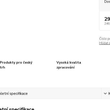
Dos
29
246
Číslo p
Hlídat 
Produkty pro český
Vysoká kvalita
trh
zpracování
etní specifikace
tní specifikace