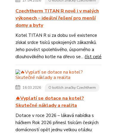
27.04.2026
O kotlích značky Czechtherm
Czechtherm TITAN R nově i v malých
výkonech – ideální řešení pro menší
domy a byty
Kotel TITAN R si za dobu své existence
získal srdce tisíců spokojených zákazníků.
Jeho pověst spolehlivého, úsporného a
dlouhověkého kotle na dřevo se...
číst celé
16.03.2026
O kotlích značky Czechtherm
🔥Vyplatí se dotace na kotel?
Skutečné náklady a realita
Dotace v roce 2026 – lákavá nabídka s
háčkem Rok 2026 přinesl tisícům českých
domácností opět jednu velkou otázku: