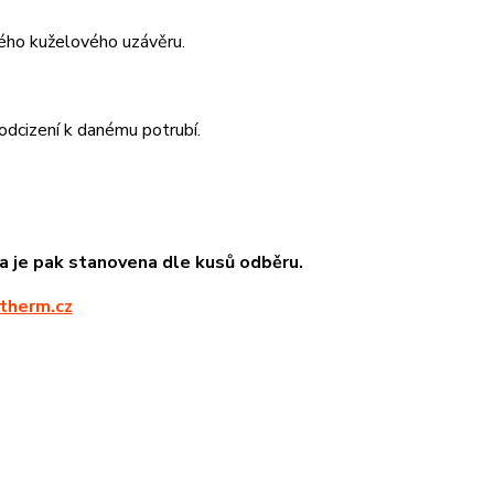
ného kuželového uzávěru.
 odcizení k danému potrubí.
na je pak stanovena dle kusů odběru.
therm.cz