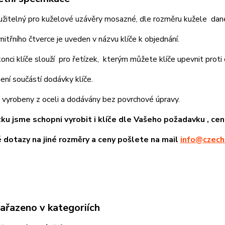
oužitelný pro kuželové uzávěry mosazné, dle rozměru kužele da
itřního čtverce je uveden v názvu klíče k objednání.
onci klíče slouží pro řetízek, kterým můžete klíče upevnit proti
ení součástí dodávky klíče.
u vyrobeny z oceli a dodávány bez povrchové úpravy.
ku jsme schopni vyrobit i klíče dle Vašeho požadavku , ce
 dotazy na jiné rozměry a ceny pošlete na mail
info@czech
zařazeno v kategoriích