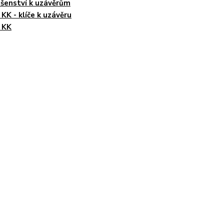
ušenství k uzávěrům
 KK - klíče k uzávěru
 KK