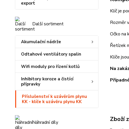
export
Klíč je p
Rozměr vn
Další sortiment
Očko na k
Akumulační nádrže
Řetízek n
Odtahové ventilátory spalin
Klíče jso
Wifi moduly pro řízení kotlů
Na zakáz
Inhibitory koroze a čistící
Případné
přípravky
Příslušenství k uzávěrům plynu
KK - klíče k uzávěru plynu KK
Zboží 
Náhradní díly