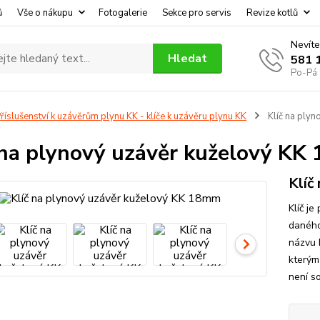
ů
Vše o nákupu
Fotogalerie
Sekce pro servis
Revize kotlů
Nevíte
Hledat
581 
Po-Pá 
říslušenství k uzávěrům plynu KK - klíče k uzávěru plynu KK
Klíč na ply
 na plynový uzávěr kuželový K
Klíč
Klíč j
daného
názvu k
kterým
není so