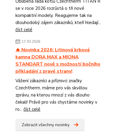
Oblíbená řada kotlů Czechtherm TITAN R
se v roce 2026 rozrůstá o tři nové
kompaktní modely. Reagujeme tak na
dlouhodobý zájem zákazníků, kteří hledají...
číst celé
17.03.2026
🔥 Novinka 2026: Litinová krbová
kamna DORA MAX a MIONA
STANDART nově s možností bočního
přikladání z pravé strany!
Vážení zákazníci a příznivci značky
Czechtherm, máme pro vás skvělou
zprávu, na kterou mnozí z vás dlouho
čekali! Právě pro vás chystáme novinky v
ro...
číst celé
Zobrazit všechny novinky