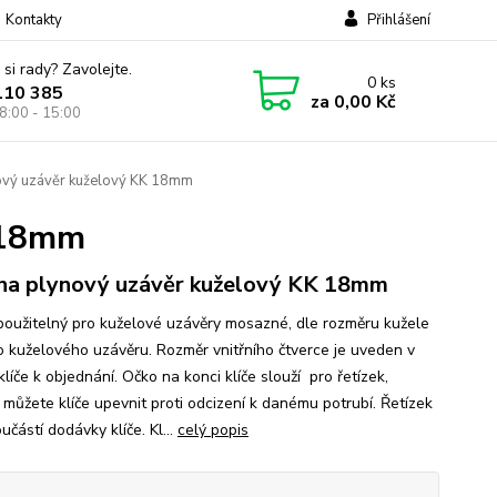
Kontakty
Přihlášení
 si rady? Zavolejte.
0
ks
110 385
za
0,00 Kč
8:00 - 15:00
nový uzávěr kuželový KK 18mm
K 18mm
 na plynový uzávěr kuželový KK 18mm
e použitelný pro kuželové uzávěry mosazné, dle rozměru kužele
 kuželového uzávěru. Rozměr vnitřního čtverce je uveden v
líče k objednání. Očko na konci klíče slouží pro řetízek,
 můžete klíče upevnit proti odcizení k danému potrubí. Řetízek
učástí dodávky klíče. Kl...
celý popis