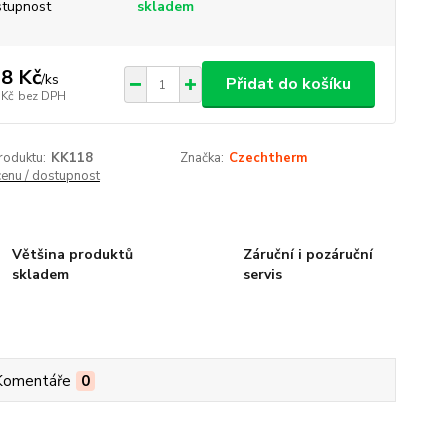
tupnost
skladem
8 Kč
/
ks
Přidat do košíku
 Kč
bez DPH
roduktu:
KK118
Značka:
Czechtherm
cenu / dostupnost
Většina produktů
Záruční i pozáruční
skladem
servis
Komentáře
0