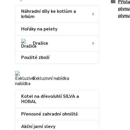
Přísl
plynu
Náhradní díly ke kotlům a
plynu
krbům
Hořáky na pelety
Dražice
Použité zboží
Exkluzivní nabídka
Kotel na dřevo/uhlí SILVA a
HORAL
Přenosné zahradní ohniště
Akční jarní slevy