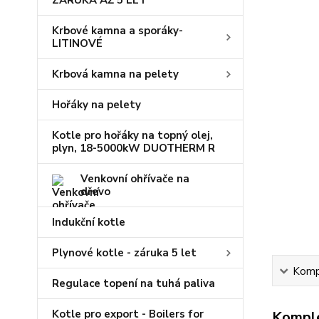
ZÁRUKA AŽ 5 LET
Krbové kamna a sporáky-
LITINOVÉ
Krbová kamna na pelety
Hořáky na pelety
Kotle pro hořáky na topný olej,
plyn, 18-5000kW DUOTHERM R
Venkovní ohřívače na
dřevo
Indukční kotle
Plynové kotle - záruka 5 let
Kompl
Regulace topení na tuhá paliva
Kotle pro export - Boilers for
Komple