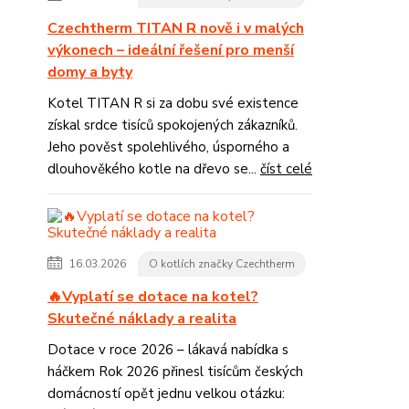
Czechtherm TITAN R nově i v malých
výkonech – ideální řešení pro menší
domy a byty
Kotel TITAN R si za dobu své existence
získal srdce tisíců spokojených zákazníků.
Jeho pověst spolehlivého, úsporného a
dlouhověkého kotle na dřevo se...
číst celé
16.03.2026
O kotlích značky Czechtherm
🔥Vyplatí se dotace na kotel?
Skutečné náklady a realita
Dotace v roce 2026 – lákavá nabídka s
háčkem Rok 2026 přinesl tisícům českých
domácností opět jednu velkou otázku: