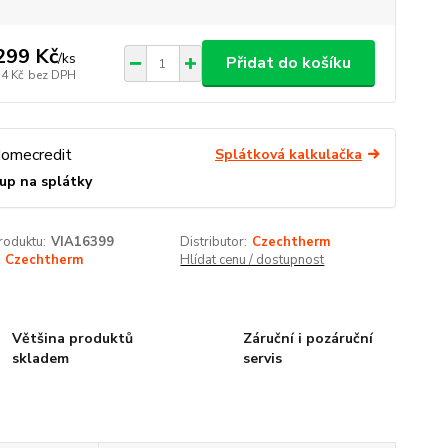
299 Kč
/
ks
Přidat do košíku
74 Kč
bez DPH
Splátková kalkulačka
up na splátky
roduktu:
VIA16399
Distributor:
Czechtherm
Czechtherm
Hlídat cenu / dostupnost
Většina produktů
Záruční i pozáruční
skladem
servis