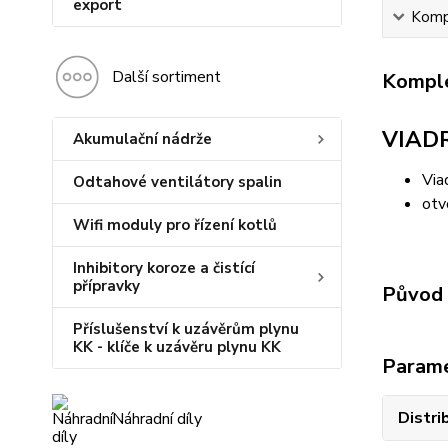
export
Kompl
Další sortiment
Komple
VIADR
Akumulační nádrže
Via
Odtahové ventilátory spalin
otv
Wifi moduly pro řízení kotlů
Inhibitory koroze a čistící
přípravky
Původ 
Příslušenství k uzávěrům plynu
KK - klíče k uzávěru plynu KK
Param
Distri
Náhradní díly