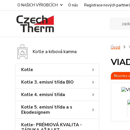
O NAŠICH VÝROBCÍCH
O nás
Registrace nových partner
Úvod
V
Kotle a krbová kamna
VIAD
Kotle
Novinka v
Kotle 3. emisní třída BIO
Kotle 4. emisní třída
Kotle 5. emisní třída a s
Ekodesignem
Kotle- PRÉMIOVÁ KVALITA -