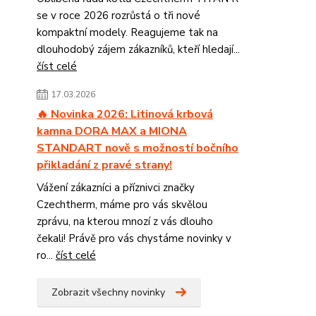
se v roce 2026 rozrůstá o tři nové
kompaktní modely. Reagujeme tak na
dlouhodobý zájem zákazníků, kteří hledají...
číst celé
17.03.2026
🔥 Novinka 2026: Litinová krbová
kamna DORA MAX a MIONA
STANDART nově s možností bočního
přikladání z pravé strany!
Vážení zákazníci a příznivci značky
Czechtherm, máme pro vás skvělou
zprávu, na kterou mnozí z vás dlouho
čekali! Právě pro vás chystáme novinky v
ro...
číst celé
Zobrazit všechny novinky