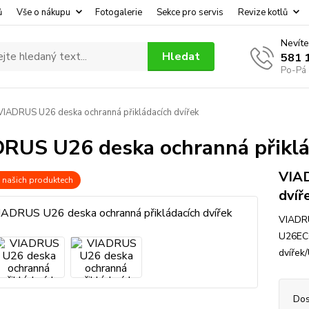
ů
Vše o nákupu
Fotogalerie
Sekce pro servis
Revize kotlů
Nevíte
Hledat
581 
Po-Pá 
IADRUS U26 deska ochranná přikládacích dvířek
RUS U26 deska ochranná přiklá
VIAD
 našich produktech
dvíř
VIADRU
U26ECO
dvířek
Dos