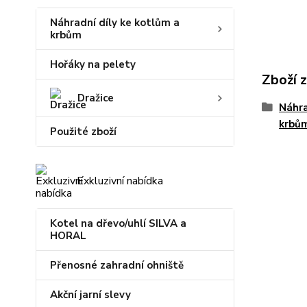
Náhradní díly ke kotlům a
krbům
Hořáky na pelety
Zboží 
Dražice
Náhra
krbů
Použité zboží
Exkluzivní nabídka
Kotel na dřevo/uhlí SILVA a
HORAL
Přenosné zahradní ohniště
Akční jarní slevy