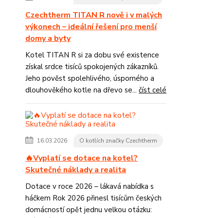
Czechtherm TITAN R nově i v malých
výkonech – ideální řešení pro menší
domy a byty
Kotel TITAN R si za dobu své existence
získal srdce tisíců spokojených zákazníků.
Jeho pověst spolehlivého, úsporného a
dlouhověkého kotle na dřevo se...
číst celé
16.03.2026
O kotlích značky Czechtherm
🔥Vyplatí se dotace na kotel?
Skutečné náklady a realita
Dotace v roce 2026 – lákavá nabídka s
háčkem Rok 2026 přinesl tisícům českých
domácností opět jednu velkou otázku: