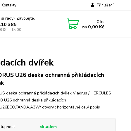
Kontakty
Přihlášení
 si rady? Zavolejte.
0
ks
110 385
za
0,00 Kč
8:00 - 15:00
dacích dvířek
RUS U26 deska ochranná přikládacích
ek
S deska ochranná přikládacích dvířek Viadrus / HERCULES
 U26 ochranná deska přikládacích
/U26ECO,FANDA,A3W/ otvory : horizontálně
celý popis
tupnost
skladem