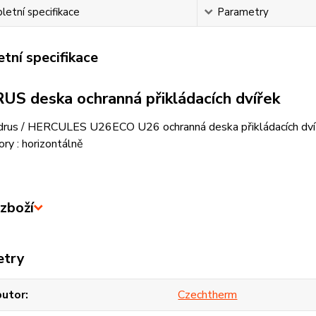
etní specifikace
Parametry
tní specifikace
US deska ochranná přikládacích dvířek
drus / HERCULES U26ECO U26 ochranná deska přikládacích
ory : horizontálně
zboží
etry
butor
Czechtherm