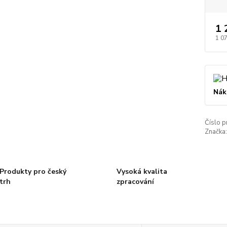
1 
1 0
Nák
Číslo p
Značka:
Produkty pro český
Vysoká kvalita
trh
zpracování