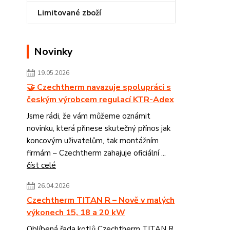
Limitované zboží
Novinky
19.05.2026
🤝 Czechtherm navazuje spolupráci s
českým výrobcem regulací KTR-Adex
Jsme rádi, že vám můžeme oznámit
novinku, která přinese skutečný přínos jak
koncovým uživatelům, tak montážním
firmám – Czechtherm zahajuje oficiální ...
číst celé
26.04.2026
Czechtherm TITAN R – Nově v malých
výkonech 15, 18 a 20 kW
Oblíbená řada kotlů Czechtherm TITAN R