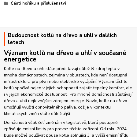
Části hořáku a příslušenství
Budoucnost kotlů na dřevo a uhlí v dalších
letech
Význam kotlů na dřevo a uhlí v současné
energetice
Kotle na dřevo a uhlí stále představují důležitý zdroj tepla v
mnoha domácnostech, zejména v oblastech, kde není dostupná
infrastruktura pro plyn nebo elektrické vytápění. Význam těchto
kotlů spočívá nejen v jejich schopnosti zajistit tepelný komfort, ale
i v jejich ekonomické dostupnosti. Pro mnohé domácnosti zůstávají
dřevo a uhlí nejlevnějším zdrojem energie. Navíc, kotle na dřevo
umožňují využití obnovitelného paliva, což je v kontextu
klimatických změn stále důležitější.
Domácnosti však čelí změnám v legislativě, která postupně
zpřísňuje emisní limity pro provoz těchto zařízení. Od roku 2024
bude možné používat pouze kotle splňující 3. a vyšší emisní třídu