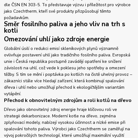
dle ČSN EN 303-5. To představuje výzvu i příležitost pro výrobce
jako Czechtherm, kteří své produkty přizpůsobují těmto
požadavkům.
Směr fosilního paliva a jeho vliv na trh s
kotli
Omezování uhlí jako zdroje energie
Globální úsilí o redukci emisí skleníkových plynů významně
ovlivňuje postavení uhlí jako tradičního fosilního paliva. Evropská
unie i Česká republika postupně zavádějí opatření ke snížení
závislosti na uhlí, což vede k poklesu jeho spotřeby a omezení
těžby. S tím se mění i poptávka po kotlích na čistě uhelný provoz –
zákazníci stále více hledají zařízení, která kombinují spalování
dřeva i uhlí nebo umožňují přechod k ekologičtějším variantám
vytápění.
Přechod k obnovitelným zdrojům a roli kotlů na dřevo
Dřevo jako obnovitelný zdroj energie hraje klíčovou roli ve
strategii dekarbonizace. Moderní kotle na dřevo, zejména
zplyňovací modely, nabízejí vysokou účinnost a nízké emise při
spalování tohoto paliva. Výrobci jako Czechtherm se zaměřují na
vývoj pokročilých technologií, které umožňují maximální využití