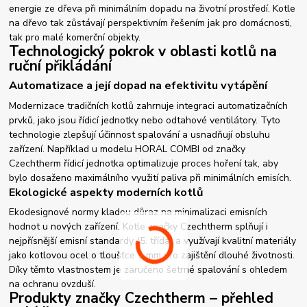
energie ze dřeva při minimálním dopadu na životní prostředí. Kotle
na dřevo tak zůstávají perspektivním řešením jak pro domácnosti,
tak pro malé komerční objekty.
Technologický pokrok v oblasti kotlů na
ruční přikládání
Automatizace a její dopad na efektivitu vytápění
Modernizace tradičních kotlů zahrnuje integraci automatizačních
prvků, jako jsou řídicí jednotky nebo odtahové ventilátory. Tyto
technologie zlepšují účinnost spalování a usnadňují obsluhu
zařízení. Například u modelu HORAL COMBI od značky
Czechtherm řídicí jednotka optimalizuje proces hoření tak, aby
bylo dosaženo maximálního využití paliva při minimálních emisích.
Ekologické aspekty moderních kotlů
Ekodesignové normy kladou důraz na minimalizaci emisních
hodnot u nových zařízení. Kotle značky Czechtherm splňují i
nejpřísnější emisní standardy (5. třída) a využívají kvalitní materiály
jako kotlovou ocel o tloušťce 5 mm pro zajištění dlouhé životnosti.
Díky těmto vlastnostem je zaručeno šetrné spalování s ohledem
na ochranu ovzduší.
Produkty značky Czechtherm – přehled