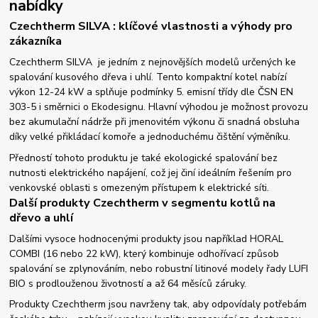
nabídky
Czechtherm SILVA : klíčové vlastnosti a výhody pro
zákazníka
Czechtherm SILVA je jedním z nejnovějších modelů určených ke
spalování kusového dřeva i uhlí. Tento kompaktní kotel nabízí
výkon 12-24 kW a splňuje podmínky 5. emisní třídy dle ČSN EN
303-5 i směrnici o Ekodesignu. Hlavní výhodou je možnost provozu
bez akumulační nádrže při jmenovitém výkonu či snadná obsluha
díky velké přikládací komoře a jednoduchému čištění výměníku.
Předností tohoto produktu je také ekologické spalování bez
nutnosti elektrického napájení, což jej činí ideálním řešením pro
venkovské oblasti s omezeným přístupem k elektrické síti.
Další produkty Czechtherm v segmentu kotlů na
dřevo a uhlí
Dalšími vysoce hodnocenými produkty jsou například HORAL
COMBI (16 nebo 22 kW), který kombinuje odhořívací způsob
spalování se zplynováním, nebo robustní litinové modely řady LUFI
BIO s prodlouženou životností a až 64 měsíců záruky.
Produkty Czechtherm jsou navrženy tak, aby odpovídaly potřebám