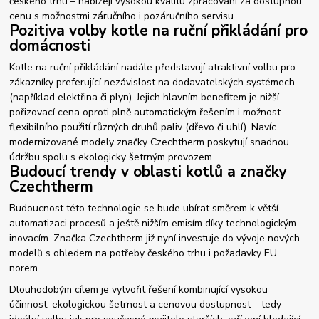
českého trhu – nabízejí vysokou kvalitu zpracování za dostupnou
cenu s možnostmi záručního i pozáručního servisu.
Pozitiva volby kotle na ruční přikládání pro
domácnosti
Kotle na ruční přikládání nadále představují atraktivní volbu pro
zákazníky preferující nezávislost na dodavatelských systémech
(například elektřina či plyn). Jejich hlavním benefitem je nižší
pořizovací cena oproti plně automatickým řešením i možnost
flexibilního použití různých druhů paliv (dřevo či uhlí). Navíc
modernizované modely značky Czechtherm poskytují snadnou
údržbu spolu s ekologicky šetrným provozem.
Budoucí trendy v oblasti kotlů a značky
Czechtherm
Budoucnost této technologie se bude ubírat směrem k větší
automatizaci procesů a ještě nižším emisím díky technologickým
inovacím. Značka Czechtherm již nyní investuje do vývoje nových
modelů s ohledem na potřeby českého trhu i požadavky EU
norem.
Dlouhodobým cílem je vytvořit řešení kombinující vysokou
účinnost, ekologickou šetrnost a cenovou dostupnost – tedy