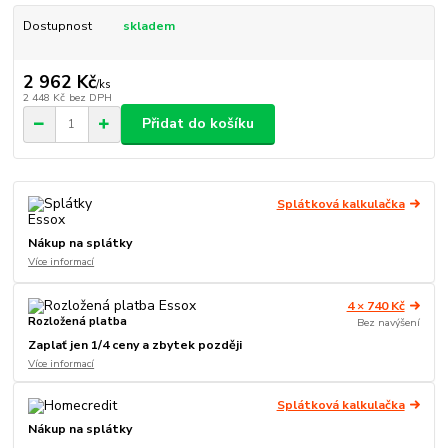
Dostupnost
skladem
2 962 Kč
/
ks
2 448 Kč
bez DPH
Přidat do košíku
Splátková kalkulačka
Nákup na splátky
Více informací
4 × 740 Kč
Rozložená platba
Bez navýšení
Zaplať jen 1/4 ceny a zbytek později
Více informací
Splátková kalkulačka
Nákup na splátky