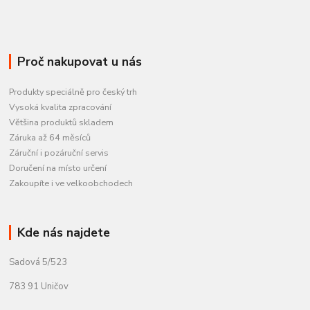
Proč nakupovat u nás
Produkty speciálně pro český trh
Vysoká kvalita zpracování
Většina produktů skladem
Záruka až 64 měsíců
Záruční i pozáruční servis
Doručení na místo určení
Zakoupíte i ve velkoobchodech
Kde nás najdete
Sadová 5/523
783 91 Uničov