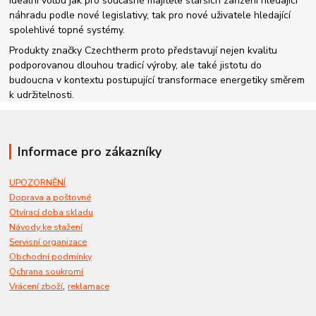
ideální volbu jak pro současné majitele starších zařízení hledající
náhradu podle nové legislativy, tak pro nové uživatele hledající
spolehlivé topné systémy.
Produkty značky Czechtherm proto představují nejen kvalitu
podporovanou dlouhou tradicí výroby, ale také jistotu do
budoucna v kontextu postupující transformace energetiky směrem
k udržitelnosti.
Informace pro zákazníky
UPOZORNĚNÍ
Doprava a poštovné
Otvírací doba skladu
Návody ke stažení
Servisní organizace
Obchodní podmínky
Ochrana soukromí
,
Vrácení zboží
reklamace