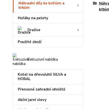
Náhradní díly ke kotlům a
Náhra
krbům
krbů
Hořáky na pelety
Dražice
Použité zboží
Exkluzivní nabídka
Kotel na dřevo/uhlí SILVA a
HORAL
Přenosné zahradní ohniště
Akční jarní slevy