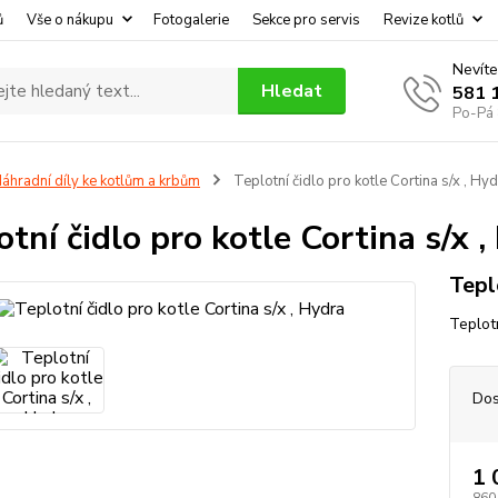
ů
Vše o nákupu
Fotogalerie
Sekce pro servis
Revize kotlů
Nevíte
Hledat
581 
Po-Pá 
áhradní díly ke kotlům a krbům
Teplotní čidlo pro kotle Cortina s/x , Hy
otní čidlo pro kotle Cortina s/x 
Tepl
Teplot
Dos
1 
860