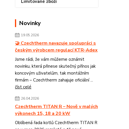
Limitované zboží
Novinky
19.05.2026
🤝 Czechtherm navazuje spolupráci s
českým výrobcem regulací KTR-Adex
Jsme rádi, že vám můžeme oznámit
novinku, která přinese skutečný přínos jak
koncovým uživatelům, tak montážním
firmám – Czechtherm zahajuje oficiální ...
číst celé
26.04.2026
Czechtherm TITAN R – Nově v malých
výkonech 15, 18 a 20 kW
Oblíbená řada kotlů Czechtherm TITAN R