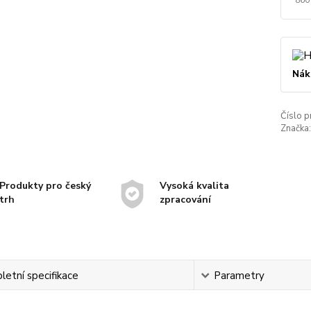
Nák
Číslo p
Značka:
Produkty pro český
Vysoká kvalita
trh
zpracování
etní specifikace
Parametry