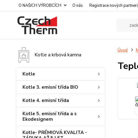
O NAŠICH VÝROBCÍCH
O nás
Registrace nových partner
Úvod
N
Kotle a krbová kamna
Tepl
Kotle
Kotle 3. emisní třída BIO
Kotle 4. emisní třída
Kotle 5. emisní třída a s
Ekodesignem
Kotle- PRÉMIOVÁ KVALITA -