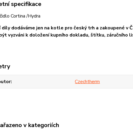
tní specifikace
čidlo Cortina /Hydra
 díly dodáváme jen na kotle pro český trh a zakoupené v ČR
ýt vyzváni k doložení kupního dokladu, štítku, záručního li
etry
butor
Czechtherm
zařazeno v kategoriích