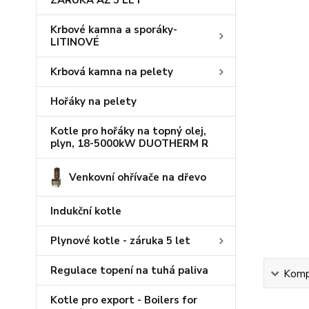
ZÁRUKA AŽ 5 LET
Krbové kamna a sporáky-
LITINOVÉ
Krbová kamna na pelety
Hořáky na pelety
Kotle pro hořáky na topný olej,
plyn, 18-5000kW DUOTHERM R
Venkovní ohřívače na dřevo
Indukční kotle
Plynové kotle - záruka 5 let
Regulace topení na tuhá paliva
Kompl
Kotle pro export - Boilers for