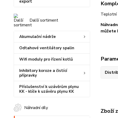
export
Komple
Teplotní 
Další sortiment
Náhradní
můžete b
Akumulační nádrže
Odtahové ventilátory spalin
Param
Wifi moduly pro řízení kotlů
Inhibitory koroze a čistící
Distri
přípravky
Příslušenství k uzávěrům plynu
KK - klíče k uzávěru plynu KK
Náhradní díly
Zboží 