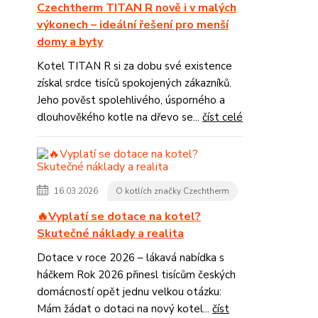
Czechtherm TITAN R nově i v malých
výkonech – ideální řešení pro menší
domy a byty
Kotel TITAN R si za dobu své existence
získal srdce tisíců spokojených zákazníků.
Jeho pověst spolehlivého, úsporného a
dlouhověkého kotle na dřevo se...
číst celé
16.03.2026
O kotlích značky Czechtherm
🔥Vyplatí se dotace na kotel?
Skutečné náklady a realita
Dotace v roce 2026 – lákavá nabídka s
háčkem Rok 2026 přinesl tisícům českých
domácností opět jednu velkou otázku:
Mám žádat o dotaci na nový kotel...
číst