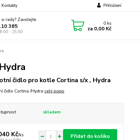
Kontakty
Přihlášení
 si rady? Zavolejte.
0
ks
110 385
za
0,00 Kč
8:00 - 15:00
dra
, Hydra
otní čidlo pro kotle Cortina s/x , Hydra
ní čidlo Cortina /Hydra
celý popis
tupnost
skladem
040 Kč
/
ks
Přidat do košíku
 Kč
bez DPH