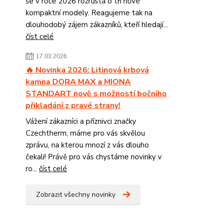
se v roce 2026 rozrůstá o tři nové
kompaktní modely. Reagujeme tak na
dlouhodobý zájem zákazníků, kteří hledají...
číst celé
17.03.2026
🔥 Novinka 2026: Litinová krbová
kamna DORA MAX a MIONA
STANDART nově s možností bočního
přikladání z pravé strany!
Vážení zákazníci a příznivci značky
Czechtherm, máme pro vás skvělou
zprávu, na kterou mnozí z vás dlouho
čekali! Právě pro vás chystáme novinky v
ro...
číst celé
Zobrazit všechny novinky