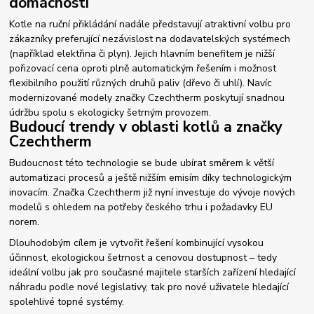
domácnosti
Kotle na ruční přikládání nadále představují atraktivní volbu pro
zákazníky preferující nezávislost na dodavatelských systémech
(například elektřina či plyn). Jejich hlavním benefitem je nižší
pořizovací cena oproti plně automatickým řešením i možnost
flexibilního použití různých druhů paliv (dřevo či uhlí). Navíc
modernizované modely značky Czechtherm poskytují snadnou
údržbu spolu s ekologicky šetrným provozem.
Budoucí trendy v oblasti kotlů a značky
Czechtherm
Budoucnost této technologie se bude ubírat směrem k větší
automatizaci procesů a ještě nižším emisím díky technologickým
inovacím. Značka Czechtherm již nyní investuje do vývoje nových
modelů s ohledem na potřeby českého trhu i požadavky EU
norem.
Dlouhodobým cílem je vytvořit řešení kombinující vysokou
účinnost, ekologickou šetrnost a cenovou dostupnost – tedy
ideální volbu jak pro současné majitele starších zařízení hledající
náhradu podle nové legislativy, tak pro nové uživatele hledající
spolehlivé topné systémy.