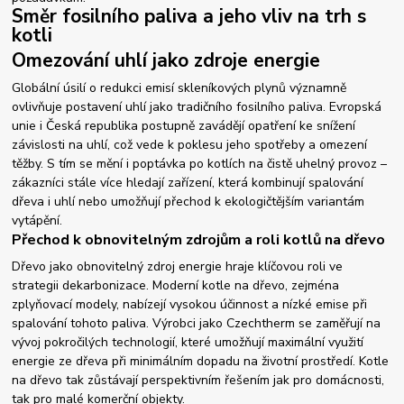
Směr fosilního paliva a jeho vliv na trh s
kotli
Omezování uhlí jako zdroje energie
Globální úsilí o redukci emisí skleníkových plynů významně
ovlivňuje postavení uhlí jako tradičního fosilního paliva. Evropská
unie i Česká republika postupně zavádějí opatření ke snížení
závislosti na uhlí, což vede k poklesu jeho spotřeby a omezení
těžby. S tím se mění i poptávka po kotlích na čistě uhelný provoz –
zákazníci stále více hledají zařízení, která kombinují spalování
dřeva i uhlí nebo umožňují přechod k ekologičtějším variantám
vytápění.
Přechod k obnovitelným zdrojům a roli kotlů na dřevo
Dřevo jako obnovitelný zdroj energie hraje klíčovou roli ve
strategii dekarbonizace. Moderní kotle na dřevo, zejména
zplyňovací modely, nabízejí vysokou účinnost a nízké emise při
spalování tohoto paliva. Výrobci jako Czechtherm se zaměřují na
vývoj pokročilých technologií, které umožňují maximální využití
energie ze dřeva při minimálním dopadu na životní prostředí. Kotle
na dřevo tak zůstávají perspektivním řešením jak pro domácnosti,
tak pro malé komerční objekty.