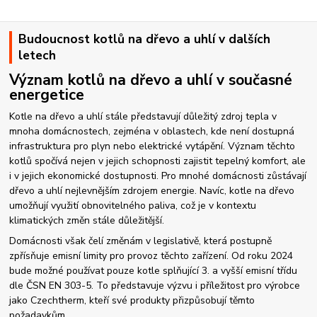
Budoucnost kotlů na dřevo a uhlí v dalších
letech
Význam kotlů na dřevo a uhlí v současné
energetice
Kotle na dřevo a uhlí stále představují důležitý zdroj tepla v
mnoha domácnostech, zejména v oblastech, kde není dostupná
infrastruktura pro plyn nebo elektrické vytápění. Význam těchto
kotlů spočívá nejen v jejich schopnosti zajistit tepelný komfort, ale
i v jejich ekonomické dostupnosti. Pro mnohé domácnosti zůstávají
dřevo a uhlí nejlevnějším zdrojem energie. Navíc, kotle na dřevo
umožňují využití obnovitelného paliva, což je v kontextu
klimatických změn stále důležitější.
Domácnosti však čelí změnám v legislativě, která postupně
zpřísňuje emisní limity pro provoz těchto zařízení. Od roku 2024
bude možné používat pouze kotle splňující 3. a vyšší emisní třídu
dle ČSN EN 303-5. To představuje výzvu i příležitost pro výrobce
jako Czechtherm, kteří své produkty přizpůsobují těmto
požadavkům.