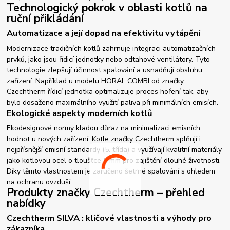
Technologický pokrok v oblasti kotlů na
ruční přikládání
Automatizace a její dopad na efektivitu vytápění
Modernizace tradičních kotlů zahrnuje integraci automatizačních
prvků, jako jsou řídicí jednotky nebo odtahové ventilátory. Tyto
technologie zlepšují účinnost spalování a usnadňují obsluhu
zařízení. Například u modelu HORAL COMBI od značky
Czechtherm řídicí jednotka optimalizuje proces hoření tak, aby
bylo dosaženo maximálního využití paliva při minimálních emisích.
Ekologické aspekty moderních kotlů
Ekodesignové normy kladou důraz na minimalizaci emisních
hodnot u nových zařízení. Kotle značky Czechtherm splňují i
nejpřísnější emisní standardy (5. třída) a využívají kvalitní materiály
jako kotlovou ocel o tloušťce 5 mm pro zajištění dlouhé životnosti.
Díky těmto vlastnostem je zaručeno šetrné spalování s ohledem
na ochranu ovzduší.
Produkty značky Czechtherm – přehled
nabídky
Czechtherm SILVA : klíčové vlastnosti a výhody pro
zákazníka