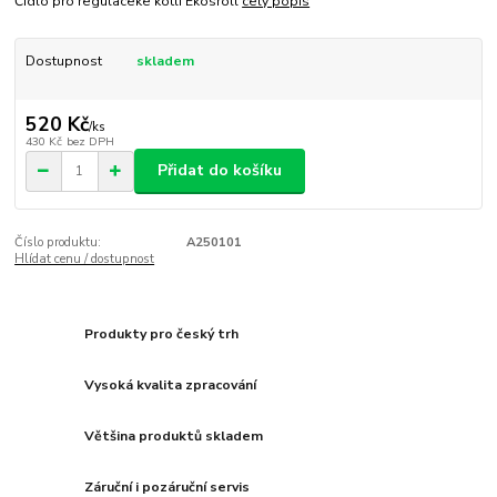
Čidlo pro regulaceke kotli Ekosroll
celý popis
Dostupnost
skladem
520 Kč
/
ks
430 Kč
bez DPH
Přidat do košíku
Číslo produktu:
A250101
Hlídat cenu / dostupnost
Produkty pro český trh
Vysoká kvalita zpracování
Většina produktů skladem
Záruční i pozáruční servis