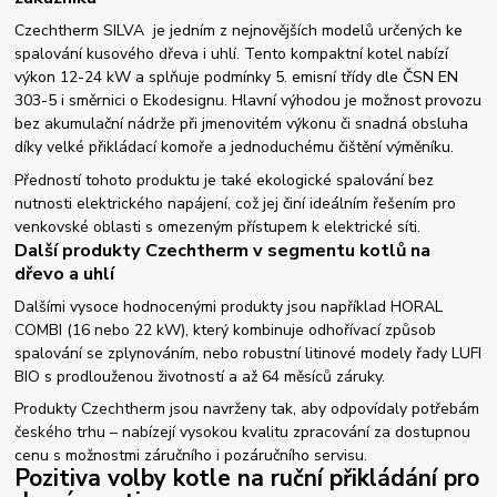
Czechtherm SILVA je jedním z nejnovějších modelů určených ke
spalování kusového dřeva i uhlí. Tento kompaktní kotel nabízí
výkon 12-24 kW a splňuje podmínky 5. emisní třídy dle ČSN EN
303-5 i směrnici o Ekodesignu. Hlavní výhodou je možnost provozu
bez akumulační nádrže při jmenovitém výkonu či snadná obsluha
díky velké přikládací komoře a jednoduchému čištění výměníku.
Předností tohoto produktu je také ekologické spalování bez
nutnosti elektrického napájení, což jej činí ideálním řešením pro
venkovské oblasti s omezeným přístupem k elektrické síti.
Další produkty Czechtherm v segmentu kotlů na
dřevo a uhlí
Dalšími vysoce hodnocenými produkty jsou například HORAL
COMBI (16 nebo 22 kW), který kombinuje odhořívací způsob
spalování se zplynováním, nebo robustní litinové modely řady LUFI
BIO s prodlouženou životností a až 64 měsíců záruky.
Produkty Czechtherm jsou navrženy tak, aby odpovídaly potřebám
českého trhu – nabízejí vysokou kvalitu zpracování za dostupnou
cenu s možnostmi záručního i pozáručního servisu.
Pozitiva volby kotle na ruční přikládání pro