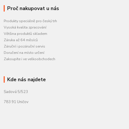
Proč nakupovat u nás
Produkty speciálně pro český trh
Vysoká kvalita zpracování
Většina produktů skladem
Záruka až 64 měsíců
Záruční i pozáruční servis
Doručení na místo určení
Zakoupíte i ve velkoobchodech
Kde nás najdete
Sadová 5/523
783 91 Uničov