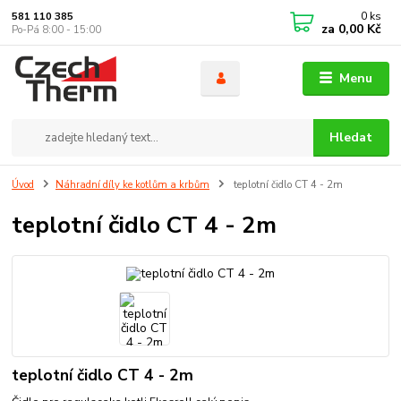
0
ks
581 110 385
za
0,00 Kč
Po-Pá 8:00 - 15:00
Menu
Hledat
Úvod
Náhradní díly ke kotlům a krbům
teplotní čidlo CT 4 - 2m
teplotní čidlo CT 4 - 2m
teplotní čidlo CT 4 - 2m