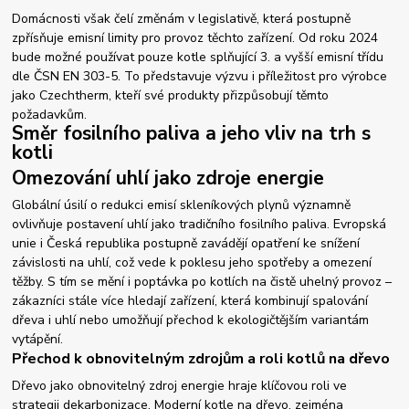
Domácnosti však čelí změnám v legislativě, která postupně
zpřísňuje emisní limity pro provoz těchto zařízení. Od roku 2024
bude možné používat pouze kotle splňující 3. a vyšší emisní třídu
dle ČSN EN 303-5. To představuje výzvu i příležitost pro výrobce
jako Czechtherm, kteří své produkty přizpůsobují těmto
požadavkům.
Směr fosilního paliva a jeho vliv na trh s
kotli
Omezování uhlí jako zdroje energie
Globální úsilí o redukci emisí skleníkových plynů významně
ovlivňuje postavení uhlí jako tradičního fosilního paliva. Evropská
unie i Česká republika postupně zavádějí opatření ke snížení
závislosti na uhlí, což vede k poklesu jeho spotřeby a omezení
těžby. S tím se mění i poptávka po kotlích na čistě uhelný provoz –
zákazníci stále více hledají zařízení, která kombinují spalování
dřeva i uhlí nebo umožňují přechod k ekologičtějším variantám
vytápění.
Přechod k obnovitelným zdrojům a roli kotlů na dřevo
Dřevo jako obnovitelný zdroj energie hraje klíčovou roli ve
strategii dekarbonizace. Moderní kotle na dřevo, zejména