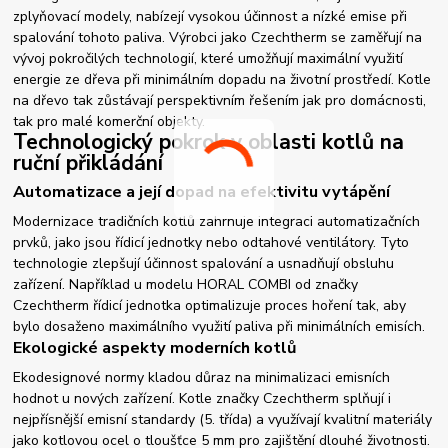
zplyňovací modely, nabízejí vysokou účinnost a nízké emise při
spalování tohoto paliva. Výrobci jako Czechtherm se zaměřují na
vývoj pokročilých technologií, které umožňují maximální využití
energie ze dřeva při minimálním dopadu na životní prostředí. Kotle
na dřevo tak zůstávají perspektivním řešením jak pro domácnosti,
tak pro malé komerční objekty.
Technologický pokrok v oblasti kotlů na
ruční přikládání
Automatizace a její dopad na efektivitu vytápění
Modernizace tradičních kotlů zahrnuje integraci automatizačních
prvků, jako jsou řídicí jednotky nebo odtahové ventilátory. Tyto
technologie zlepšují účinnost spalování a usnadňují obsluhu
zařízení. Například u modelu HORAL COMBI od značky
Czechtherm řídicí jednotka optimalizuje proces hoření tak, aby
bylo dosaženo maximálního využití paliva při minimálních emisích.
Ekologické aspekty moderních kotlů
Ekodesignové normy kladou důraz na minimalizaci emisních
hodnot u nových zařízení. Kotle značky Czechtherm splňují i
nejpřísnější emisní standardy (5. třída) a využívají kvalitní materiály
jako kotlovou ocel o tloušťce 5 mm pro zajištění dlouhé životnosti.