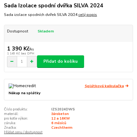
Sada Izolace spodní dvířka SILVA 2024
Sada izolace spodních dvířek SILVA 20/24
celý popis
Dostupnost
Skladem
1 390 Kč
/
ks
1 149 Kč
bez DPH
Přidat do košíku
Splátková kalkulačka
Nákup na splátky
Číslo produktu:
IZS2024DWS
materiál:
žárobeton
pro kotle výkon:
12 a 16KW
záruka:
6 měsíců
Značka:
Czechtherm
Hlídat cenu / dostupnost