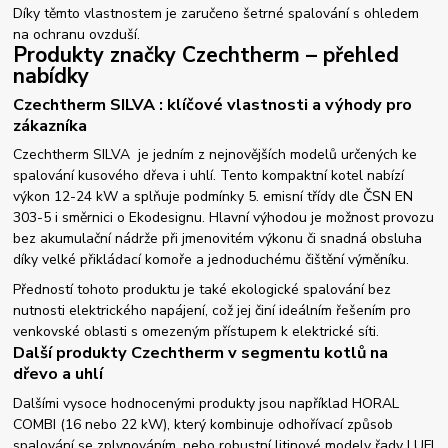
Díky těmto vlastnostem je zaručeno šetrné spalování s ohledem
na ochranu ovzduší.
Produkty značky Czechtherm – přehled
nabídky
Czechtherm SILVA : klíčové vlastnosti a výhody pro
zákazníka
Czechtherm SILVA je jedním z nejnovějších modelů určených ke
spalování kusového dřeva i uhlí. Tento kompaktní kotel nabízí
výkon 12-24 kW a splňuje podmínky 5. emisní třídy dle ČSN EN
303-5 i směrnici o Ekodesignu. Hlavní výhodou je možnost provozu
bez akumulační nádrže při jmenovitém výkonu či snadná obsluha
díky velké přikládací komoře a jednoduchému čištění výměníku.
Předností tohoto produktu je také ekologické spalování bez
nutnosti elektrického napájení, což jej činí ideálním řešením pro
venkovské oblasti s omezeným přístupem k elektrické síti.
Další produkty Czechtherm v segmentu kotlů na
dřevo a uhlí
Dalšími vysoce hodnocenými produkty jsou například HORAL
COMBI (16 nebo 22 kW), který kombinuje odhořívací způsob
spalování se zplynováním, nebo robustní litinové modely řady LUFI