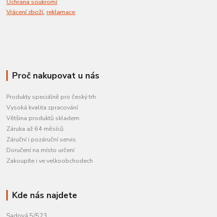
Ochrana soukromí
,
Vrácení zboží
reklamace
Proč nakupovat u nás
Produkty speciálně pro český trh
Vysoká kvalita zpracování
Většina produktů skladem
Záruka až 64 měsíců
Záruční i pozáruční servis
Doručení na místo určení
Zakoupíte i ve velkoobchodech
Kde nás najdete
Sadová 5/523