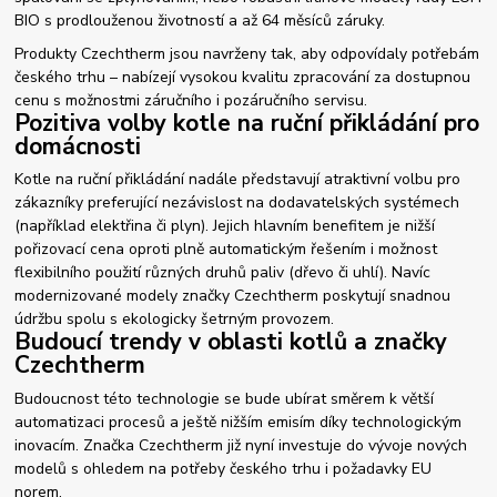
BIO s prodlouženou životností a až 64 měsíců záruky.
Produkty Czechtherm jsou navrženy tak, aby odpovídaly potřebám
českého trhu – nabízejí vysokou kvalitu zpracování za dostupnou
cenu s možnostmi záručního i pozáručního servisu.
Pozitiva volby kotle na ruční přikládání pro
domácnosti
Kotle na ruční přikládání nadále představují atraktivní volbu pro
zákazníky preferující nezávislost na dodavatelských systémech
(například elektřina či plyn). Jejich hlavním benefitem je nižší
pořizovací cena oproti plně automatickým řešením i možnost
flexibilního použití různých druhů paliv (dřevo či uhlí). Navíc
modernizované modely značky Czechtherm poskytují snadnou
údržbu spolu s ekologicky šetrným provozem.
Budoucí trendy v oblasti kotlů a značky
Czechtherm
Budoucnost této technologie se bude ubírat směrem k větší
automatizaci procesů a ještě nižším emisím díky technologickým
inovacím. Značka Czechtherm již nyní investuje do vývoje nových
modelů s ohledem na potřeby českého trhu i požadavky EU
norem.