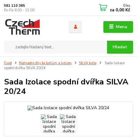
0
ks
581 110 385
za
0,00 Kč
Po-Pá 8:00 - 15:00
Menu
Hledat
Úvod
Náhradní díly ke kotlům a krbům
SILVA kolte
Sada Izolace
spodní dvířka SILVA 20/24
Sada Izolace spodní dvířka SILVA
20/24