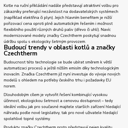
Kotle na ruční přikládání nadále představují atraktivní volbu pro
zákazníky preferující nezávislost na dodavatelských systémech
(například elektřina či plyn). Jejich hlavním benefitem je nižší
pořizovací cena oproti plně automatickým řešením i možnost
flexibilního použití různých druhů paliv (dřevo či uhlí). Navíc
modernizované modely značky Czechtherm poskytují snadnou
údržbu spolu s ekologicky šetrným provozem.
Budoucí trendy v oblasti kotlů a značky
Czechtherm
Budoucnost této technologie se bude ubírat směrem k větší
automatizaci procesů a ještě nižším emisím díky technologickým
inovacím. Značka Czechtherm již nyní investuje do vývoje nových
modelů s ohledem na potřeby českého trhu i požadavky EU
norem.
Dlouhodobým cílem je vytvořit řešení kombinující vysokou
účinnost, ekologickou šetrnost a cenovou dostupnost – tedy
ideální volbu jak pro současné majitele starších zařízení hledající
náhradu podle nové legislativy, tak pro nové uživatele hledající
spolehlivé topné systémy.
Produkty značky Czechtherm proto představují nejen kvalitu