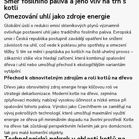
Směr fosilního paliva a jeho vliv na trh s
kotli
Omezování uhlí jako zdroje energie
Globální úsilí o redukci emisí skleníkových plynů významně
ovlivňuje postavení uhlí jako tradičního fosilního paliva. Evropská
unie i Česká republika postupně zavádějí opatření ke snížení
závislosti na uhlí, což vede k poklesu jeho spotřeby a omezení
těžby. S tím se mění i poptávka po kotlích na čistě uhelný provoz –
zákazníci stále více hledají zařízení, která kombinují spalování
dřeva i uhlí nebo umožňují přechod k ekologičtějším variantám
vytápění.
Přechod k obnovitelným zdrojům a roli kotlů na dřevo
Dřevo jako obnovitelný zdroj energie hraje klíčovou roli ve
strategii dekarbonizace. Moderní kotle na dřevo, zejména
zplyňovací modely, nabízejí vysokou účinnost a nízké emise při
spalování tohoto paliva. Výrobci jako Czechtherm se zaměřují na
vývoj pokročilých technologií, které umožňují maximální využití
energie ze dřeva při minimálním dopadu na životní prostředí. Kotle
na dřevo tak zůstávají perspektivním řešením jak pro domácnosti,
tak pro malé komerční objekty.