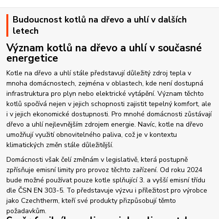
Budoucnost kotlů na dřevo a uhlí v dalších
letech
Význam kotlů na dřevo a uhlí v současné
energetice
Kotle na dřevo a uhlí stále představují důležitý zdroj tepla v
mnoha domácnostech, zejména v oblastech, kde není dostupná
infrastruktura pro plyn nebo elektrické vytápění. Význam těchto
kotlů spočívá nejen v jejich schopnosti zajistit tepelný komfort, ale
i v jejich ekonomické dostupnosti. Pro mnohé domácnosti zůstávají
dřevo a uhlí nejlevnějším zdrojem energie. Navíc, kotle na dřevo
umožňují využití obnovitelného paliva, což je v kontextu
klimatických změn stále důležitější.
Domácnosti však čelí změnám v legislativě, která postupně
zpřísňuje emisní limity pro provoz těchto zařízení. Od roku 2024
bude možné používat pouze kotle splňující 3. a vyšší emisní třídu
dle ČSN EN 303-5. To představuje výzvu i příležitost pro výrobce
jako Czechtherm, kteří své produkty přizpůsobují těmto
požadavkům.