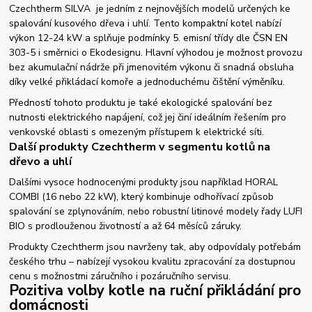
Czechtherm SILVA je jedním z nejnovějších modelů určených ke
spalování kusového dřeva i uhlí. Tento kompaktní kotel nabízí
výkon 12-24 kW a splňuje podmínky 5. emisní třídy dle ČSN EN
303-5 i směrnici o Ekodesignu. Hlavní výhodou je možnost provozu
bez akumulační nádrže při jmenovitém výkonu či snadná obsluha
díky velké přikládací komoře a jednoduchému čištění výměníku.
Předností tohoto produktu je také ekologické spalování bez
nutnosti elektrického napájení, což jej činí ideálním řešením pro
venkovské oblasti s omezeným přístupem k elektrické síti.
Další produkty Czechtherm v segmentu kotlů na
dřevo a uhlí
Dalšími vysoce hodnocenými produkty jsou například HORAL
COMBI (16 nebo 22 kW), který kombinuje odhořívací způsob
spalování se zplynováním, nebo robustní litinové modely řady LUFI
BIO s prodlouženou životností a až 64 měsíců záruky.
Produkty Czechtherm jsou navrženy tak, aby odpovídaly potřebám
českého trhu – nabízejí vysokou kvalitu zpracování za dostupnou
cenu s možnostmi záručního i pozáručního servisu.
Pozitiva volby kotle na ruční přikládání pro
domácnosti