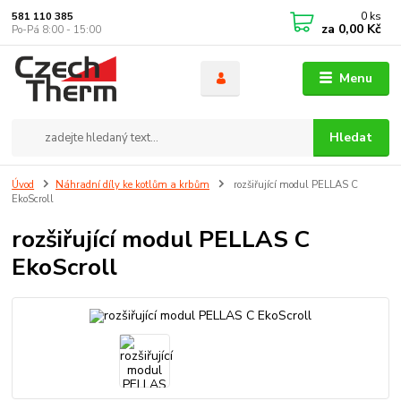
0
ks
581 110 385
za
0,00 Kč
Po-Pá 8:00 - 15:00
Menu
Hledat
Úvod
Náhradní díly ke kotlům a krbům
rozšiřující modul PELLAS C
EkoScroll
rozšiřující modul PELLAS C
EkoScroll