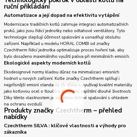
Technologický pokrok v oblasti kotlů na
ruční přikládání
Automatizace a její dopad na efektivitu vytápění
Modernizace tradičních kotlů zahrnuje integraci automatizačních
prvků, jako jsou řídicí jednotky nebo odtahové ventilátory. Tyto
technologie zlepšují účinnost spalování a usnadňují obsluhu
zařízení. Například u modelu HORAL COMBI od značky
Czechtherm řídicí jednotka optimalizuje proces hoření tak, aby
bylo dosaženo maximálního využití paliva při minimálních emisích.
Ekologické aspekty moderních kotlů
Ekodesignové normy kladou důraz na minimalizaci emisních
hodnot u nových zařízení. Kotle značky Czechtherm splňují i
nejpřísnější emisní standardy (5. třída) a využívají kvalitní materiály
jako kotlovou ocel o tloušťce 5 mm pro zajištění dlouhé životnosti.
Díky těmto vlastnostem je zaručeno šetrné spalování s ohledem
na ochranu ovzduší.
Produkty značky Czechtherm – přehled
nabídky
Czechtherm SILVA : klíčové vlastnosti a výhody pro
zákazníka