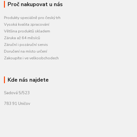
Proč nakupovat u nás
Produkty speciálně pro český trh
Vysoká kvalita zpracování
Většina produktů skladem
Záruka až 64 měsíců
Záruční i pozáruční servis
Doručení na místo určení
Zakoupíte i ve velkoobchodech
Kde nás najdete
Sadová 5/523
783 91 Uničov