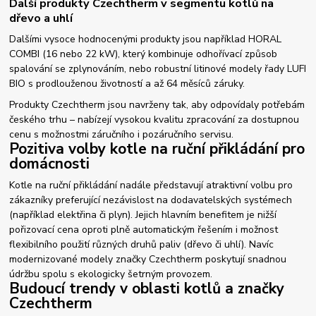
Další produkty Czechtherm v segmentu kotlů na
dřevo a uhlí
Dalšími vysoce hodnocenými produkty jsou například HORAL
COMBI (16 nebo 22 kW), který kombinuje odhořívací způsob
spalování se zplynováním, nebo robustní litinové modely řady LUFI
BIO s prodlouženou životností a až 64 měsíců záruky.
Produkty Czechtherm jsou navrženy tak, aby odpovídaly potřebám
českého trhu – nabízejí vysokou kvalitu zpracování za dostupnou
cenu s možnostmi záručního i pozáručního servisu.
Pozitiva volby kotle na ruční přikládání pro
domácnosti
Kotle na ruční přikládání nadále představují atraktivní volbu pro
zákazníky preferující nezávislost na dodavatelských systémech
(například elektřina či plyn). Jejich hlavním benefitem je nižší
pořizovací cena oproti plně automatickým řešením i možnost
flexibilního použití různých druhů paliv (dřevo či uhlí). Navíc
modernizované modely značky Czechtherm poskytují snadnou
údržbu spolu s ekologicky šetrným provozem.
Budoucí trendy v oblasti kotlů a značky
Czechtherm