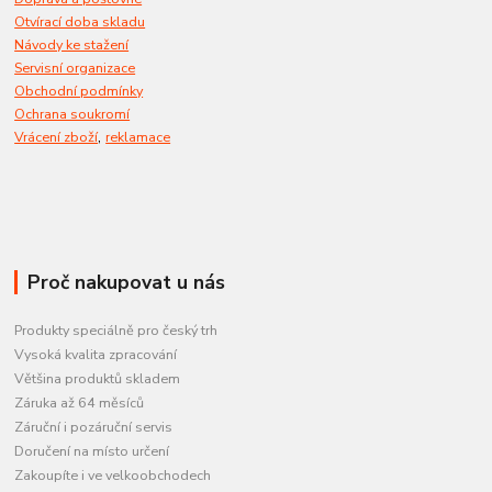
Otvírací doba skladu
Návody ke stažení
Servisní organizace
Obchodní podmínky
Ochrana soukromí
,
Vrácení zboží
reklamace
Proč nakupovat u nás
Produkty speciálně pro český trh
Vysoká kvalita zpracování
Většina produktů skladem
Záruka až 64 měsíců
Záruční i pozáruční servis
Doručení na místo určení
Zakoupíte i ve velkoobchodech