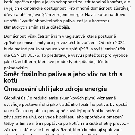
kotlů spočívá nejen v jejich schopnosti zajistit tepelný komfort, ale
i v jejich ekonomické dostupnosti. Pro mnohé domácnosti zůstávají
dřevo a uhlí nejlevnějším zdrojem energie. Navíc, kotle na dřevo
umožňují využití obnovitelného paliva, což je v kontextu
klimatických změn stále důležitější.
Domácnosti však čelí změnám v legislativě, která postupně
zpřísňuje emisní limity pro provoz těchto zařízení. Od roku 2024
bude možné používat pouze kotle splňující 3. a vyšší emisní třídu
dle ČSN EN 303-5. To představuje výzvu i příležitost pro výrobce
jako Czechtherm, kteří své produkty přizpůsobují těmto
požadavkům.
Směr fosilního paliva a jeho vliv na trh s
kotli
Omezování uhlí jako zdroje energie
Globální úsilí o redukci emisí skleníkových plynů významně
ovlivňuje postavení uhlí jako tradičního fosilního paliva. Evropská
unie i Česká republika postupně zavádějí opatření ke snížení
závislosti na uhlí, což vede k poklesu jeho spotřeby a omezení
těžby. S tím se mění i poptávka po kotlích na čistě uhelný provoz –
zákazníci stále více hledají zařízení, která kombinují spalování