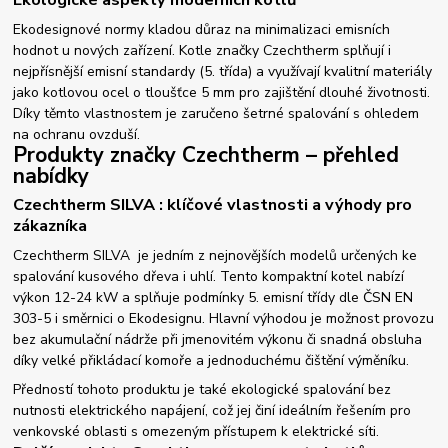
Ekodesignové normy kladou důraz na minimalizaci emisních
hodnot u nových zařízení. Kotle značky Czechtherm splňují i
nejpřísnější emisní standardy (5. třída) a využívají kvalitní materiály
jako kotlovou ocel o tloušťce 5 mm pro zajištění dlouhé životnosti.
Díky těmto vlastnostem je zaručeno šetrné spalování s ohledem
na ochranu ovzduší.
Produkty značky Czechtherm – přehled
nabídky
Czechtherm SILVA : klíčové vlastnosti a výhody pro
zákazníka
Czechtherm SILVA je jedním z nejnovějších modelů určených ke
spalování kusového dřeva i uhlí. Tento kompaktní kotel nabízí
výkon 12-24 kW a splňuje podmínky 5. emisní třídy dle ČSN EN
303-5 i směrnici o Ekodesignu. Hlavní výhodou je možnost provozu
bez akumulační nádrže při jmenovitém výkonu či snadná obsluha
díky velké přikládací komoře a jednoduchému čištění výměníku.
Předností tohoto produktu je také ekologické spalování bez
nutnosti elektrického napájení, což jej činí ideálním řešením pro
venkovské oblasti s omezeným přístupem k elektrické síti.