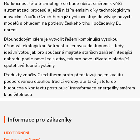
Budoucnost této technologie se bude ubírat směrem k větší
automatizaci procesů a ještě nižším emisím díky technologickým
inovacím. Značka Czechtherm již nyní investuje do vývoje nových
modelů s ohledem na potřeby českého trhu i požadavky EU
norem.
Dlouhodobým cílem je vytvořit řešení kombinující vysokou
účinnost, ekologickou šetrnost a cenovou dostupnost – tedy
ideální volbu jak pro současné majitele starších zařízení hledající
náhradu podle nové legislativy, tak pro nové uživatele hledající
spolehlivé topné systémy.
Produkty značky Czechtherm proto představují nejen kvalitu
podporovanou dlouhou tradicí výroby, ale také jistotu do
budoucna v kontextu postupující transformace energetiky směrem
k udržitelnosti.
Informace pro zákazníky
UPOZORNĚNÍ
Doprava a poštovné