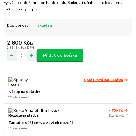
vyzváni k doložení kupního dokladu, štítku, záručního listu k danému
zařízení.
celý popis
Dostupnost
skladem
2 800 Kč
/
ks
2 314 Kč
bez DPH
Přidat do košíku
Splátková kalkulačka
Nákup na splátky
Více informací
4 × 700 Kč
Rozložená platba
Bez navýšení
Zaplať jen 1/4 ceny a zbytek později
Více informací