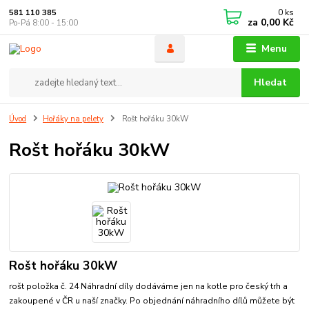
0
ks
581 110 385
za
0,00 Kč
Po-Pá 8:00 - 15:00
Menu
Hledat
Úvod
Hořáky na pelety
Rošt hořáku 30kW
Rošt hořáku 30kW
Rošt hořáku 30kW
rošt položka č. 24 Náhradní díly dodáváme jen na kotle pro český trh a
zakoupené v ČR u naší značky. Po objednání náhradního dílů můžete být