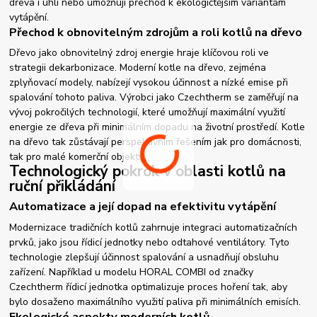
dřeva i uhlí nebo umožňují přechod k ekologičtějším variantám
vytápění.
Přechod k obnovitelným zdrojům a roli kotlů na dřevo
Dřevo jako obnovitelný zdroj energie hraje klíčovou roli ve
strategii dekarbonizace. Moderní kotle na dřevo, zejména
zplyňovací modely, nabízejí vysokou účinnost a nízké emise při
spalování tohoto paliva. Výrobci jako Czechtherm se zaměřují na
vývoj pokročilých technologií, které umožňují maximální využití
energie ze dřeva při minimálním dopadu na životní prostředí. Kotle
na dřevo tak zůstávají perspektivním řešením jak pro domácnosti,
tak pro malé komerční objekty.
Technologický pokrok v oblasti kotlů na
ruční přikládání
Automatizace a její dopad na efektivitu vytápění
Modernizace tradičních kotlů zahrnuje integraci automatizačních
prvků, jako jsou řídicí jednotky nebo odtahové ventilátory. Tyto
technologie zlepšují účinnost spalování a usnadňují obsluhu
zařízení. Například u modelu HORAL COMBI od značky
Czechtherm řídicí jednotka optimalizuje proces hoření tak, aby
bylo dosaženo maximálního využití paliva při minimálních emisích.
Ekologické aspekty moderních kotlů