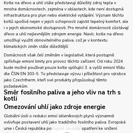
Kotle na dřevo a uhlí stále představují důležitý zdroj tepla v
mnoha domácnostech, zejména v oblastech, kde není dostupná
infrastruktura pro plyn nebo elektrické vytápění. Význam těchto
kotlů spočívá nejen v jejich schopnosti zajistit tepelný komfort, ale
i v jejich ekonomické dostupnosti. Pro mnohé domácnosti zůstávají
dřevo a uhlí nejlevnějším zdrojem energie. Navíc, kotle na dřevo
umožňují využití obnovitelného paliva, což je v kontextu
klimatických změn stále důležitější.
Domácnosti však čelí změnám v legislativě, která postupně
zpřísňuje emisní limity pro provoz těchto zařízení. Od roku 2024
bude možné používat pouze kotle splňující 3. a vyšší emisní třídu
dle ČSN EN 303-5. To představuje výzvu i příležitost pro výrobce
jako Czechtherm, kteří své produkty přizpůsobují těmto
požadavkům.
Směr fosilního paliva a jeho vliv na trh s
kotli
Omezování uhlí jako zdroje energie
Globální úsilí o redukci emisí skleníkových plynů významně
ovlivňuje postavení uhlí jako tradičního fosilního paliva. Evropská
unie i Česká republika postupně zavádějí opatření ke snížení