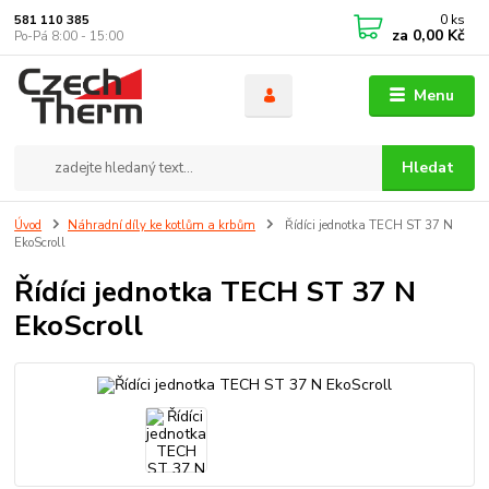
0
ks
581 110 385
za
0,00 Kč
Po-Pá 8:00 - 15:00
Menu
Hledat
Úvod
Náhradní díly ke kotlům a krbům
Řídíci jednotka TECH ST 37 N
EkoScroll
Řídíci jednotka TECH ST 37 N
EkoScroll