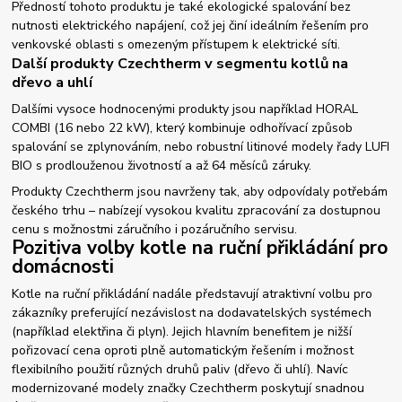
Předností tohoto produktu je také ekologické spalování bez
nutnosti elektrického napájení, což jej činí ideálním řešením pro
venkovské oblasti s omezeným přístupem k elektrické síti.
Další produkty Czechtherm v segmentu kotlů na
dřevo a uhlí
Dalšími vysoce hodnocenými produkty jsou například HORAL
COMBI (16 nebo 22 kW), který kombinuje odhořívací způsob
spalování se zplynováním, nebo robustní litinové modely řady LUFI
BIO s prodlouženou životností a až 64 měsíců záruky.
Produkty Czechtherm jsou navrženy tak, aby odpovídaly potřebám
českého trhu – nabízejí vysokou kvalitu zpracování za dostupnou
cenu s možnostmi záručního i pozáručního servisu.
Pozitiva volby kotle na ruční přikládání pro
domácnosti
Kotle na ruční přikládání nadále představují atraktivní volbu pro
zákazníky preferující nezávislost na dodavatelských systémech
(například elektřina či plyn). Jejich hlavním benefitem je nižší
pořizovací cena oproti plně automatickým řešením i možnost
flexibilního použití různých druhů paliv (dřevo či uhlí). Navíc
modernizované modely značky Czechtherm poskytují snadnou