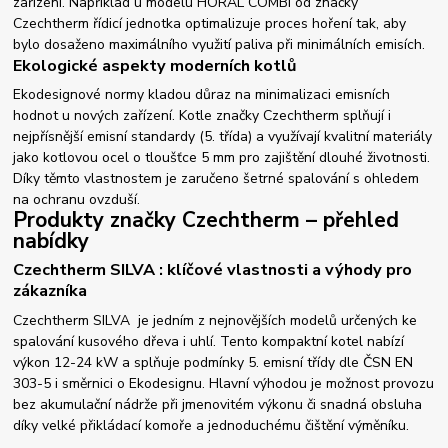
zařízení. Například u modelu HORAL COMBI od značky
Czechtherm řídicí jednotka optimalizuje proces hoření tak, aby
bylo dosaženo maximálního využití paliva při minimálních emisích.
Ekologické aspekty moderních kotlů
Ekodesignové normy kladou důraz na minimalizaci emisních
hodnot u nových zařízení. Kotle značky Czechtherm splňují i
nejpřísnější emisní standardy (5. třída) a využívají kvalitní materiály
jako kotlovou ocel o tloušťce 5 mm pro zajištění dlouhé životnosti.
Díky těmto vlastnostem je zaručeno šetrné spalování s ohledem
na ochranu ovzduší.
Produkty značky Czechtherm – přehled
nabídky
Czechtherm SILVA : klíčové vlastnosti a výhody pro
zákazníka
Czechtherm SILVA je jedním z nejnovějších modelů určených ke
spalování kusového dřeva i uhlí. Tento kompaktní kotel nabízí
výkon 12-24 kW a splňuje podmínky 5. emisní třídy dle ČSN EN
303-5 i směrnici o Ekodesignu. Hlavní výhodou je možnost provozu
bez akumulační nádrže při jmenovitém výkonu či snadná obsluha
díky velké přikládací komoře a jednoduchému čištění výměníku.