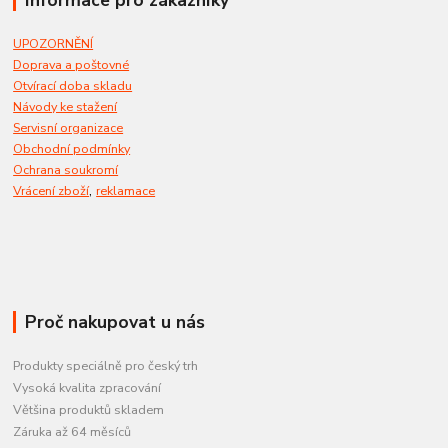
Informace pro zákazníky
UPOZORNĚNÍ
Doprava a poštovné
Otvírací doba skladu
Návody ke stažení
Servisní organizace
Obchodní podmínky
Ochrana soukromí
,
Vrácení zboží
reklamace
Proč nakupovat u nás
Produkty speciálně pro český trh
Vysoká kvalita zpracování
Většina produktů skladem
Záruka až 64 měsíců