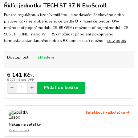
Řídíci jednotka TECH ST 37 N EkoScroll
Funkce regulátoru:• řízení ventilátoru a podavače (šnekového nebo
pístového)• řízení oběhového čerpadla ÚT• řízení čerpadla TUV•
možnost připojení modulu CS-65 GSM• možnost připojení modulu CS-
505 ETHERNET nebo WiFi RS• možnost připojení pokojového
termostatu standardního nebo s RS komunikací• možno...
celý popis
Dostupnost
skladem
6 141 Kč
/
ks
5 075 Kč
bez DPH
Přidat do košíku
Splátková kalkulačka
Nákup na splátky
Více informací