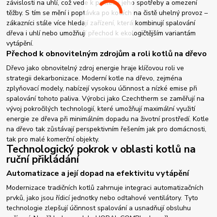
závislosti na uhlí, což vede k poklesu jeho spotřeby a omezení
těžby. S tím se mění i poptávka po kotlích na čistě uhelný provoz –
zákazníci stále více hledají zařízení, která kombinují spalování
dřeva i uhlí nebo umožňují přechod k ekologičtějším variantám
vytápění.
Přechod k obnovitelným zdrojům a roli kotlů na dřevo
Dřevo jako obnovitelný zdroj energie hraje klíčovou roli ve
strategii dekarbonizace. Moderní kotle na dřevo, zejména
zplyňovací modely, nabízejí vysokou účinnost a nízké emise při
spalování tohoto paliva. Výrobci jako Czechtherm se zaměřují na
vývoj pokročilých technologií, které umožňují maximální využití
energie ze dřeva při minimálním dopadu na životní prostředí. Kotle
na dřevo tak zůstávají perspektivním řešením jak pro domácnosti,
tak pro malé komerční objekty.
Technologický pokrok v oblasti kotlů na
ruční přikládání
Automatizace a její dopad na efektivitu vytápění
Modernizace tradičních kotlů zahrnuje integraci automatizačních
prvků, jako jsou řídicí jednotky nebo odtahové ventilátory. Tyto
technologie zlepšují účinnost spalování a usnadňují obsluhu