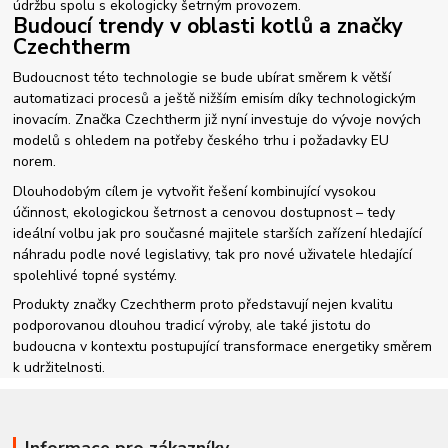
údržbu spolu s ekologicky šetrným provozem.
Budoucí trendy v oblasti kotlů a značky
Czechtherm
Budoucnost této technologie se bude ubírat směrem k větší
automatizaci procesů a ještě nižším emisím díky technologickým
inovacím. Značka Czechtherm již nyní investuje do vývoje nových
modelů s ohledem na potřeby českého trhu i požadavky EU
norem.
Dlouhodobým cílem je vytvořit řešení kombinující vysokou
účinnost, ekologickou šetrnost a cenovou dostupnost – tedy
ideální volbu jak pro současné majitele starších zařízení hledající
náhradu podle nové legislativy, tak pro nové uživatele hledající
spolehlivé topné systémy.
Produkty značky Czechtherm proto představují nejen kvalitu
podporovanou dlouhou tradicí výroby, ale také jistotu do
budoucna v kontextu postupující transformace energetiky směrem
k udržitelnosti.