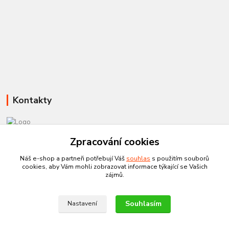
Kontakty
Zpracování cookies
581 110 385
Po-Pá 8:00 - 15:00
Náš e-shop a partneři potřebují Váš
souhlas
s použitím souborů
cookies, aby Vám mohli zobrazovat informace týkající se Vašich
info@czechtherm.cz
zájmů.
Souhlasím
Nastavení