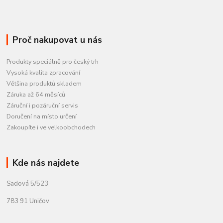
Proč nakupovat u nás
Produkty speciálně pro český trh
Vysoká kvalita zpracování
Většina produktů skladem
Záruka až 64 měsíců
Záruční i pozáruční servis
Doručení na místo určení
Zakoupíte i ve velkoobchodech
Kde nás najdete
Sadová 5/523
783 91 Uničov