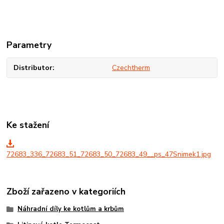
Parametry
Distributor
Czechtherm
Ke stažení
72683_336_72683_51_72683_50_72683_49__ps_47Snimek1.jpg
Zboží zařazeno v kategoriích
Náhradní díly ke kotlům a krbům