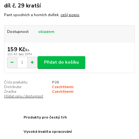
díl č. 29 kratší
Pant spodních a horních dvířek.
celý popis
Dostupnost
skladem
159 Kč
/
ks
131 Kč
bez DPH
Přidat do košíku
Číslo produktu:
P29
Distributor:
Czechtherm
Značka:
Czechtherm
Hlídat cenu / dostupnost
Produkty pro český trh
Vysoká kvalita zpracování