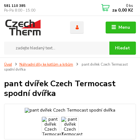
0
ks
581 110 385
za
0,00 Kč
Po-Pá 8:00 - 15:00
Menu
Hledat
Úvod
Náhradní díly ke kotlům a krbům
pant dvířek Czech Termocast
spodní dvířka
pant dvířek Czech Termocast
spodní dvířka