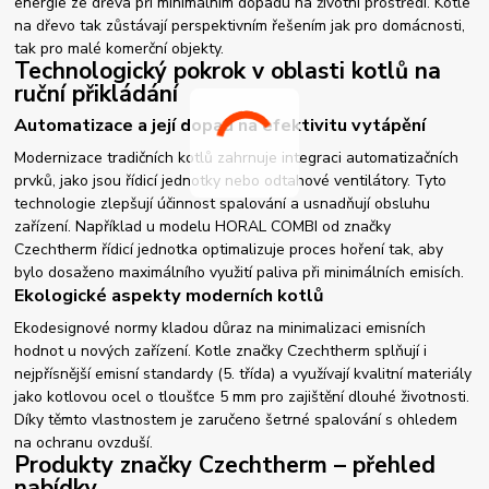
energie ze dřeva při minimálním dopadu na životní prostředí. Kotle
na dřevo tak zůstávají perspektivním řešením jak pro domácnosti,
tak pro malé komerční objekty.
Technologický pokrok v oblasti kotlů na
ruční přikládání
Automatizace a její dopad na efektivitu vytápění
Modernizace tradičních kotlů zahrnuje integraci automatizačních
prvků, jako jsou řídicí jednotky nebo odtahové ventilátory. Tyto
technologie zlepšují účinnost spalování a usnadňují obsluhu
zařízení. Například u modelu HORAL COMBI od značky
Czechtherm řídicí jednotka optimalizuje proces hoření tak, aby
bylo dosaženo maximálního využití paliva při minimálních emisích.
Ekologické aspekty moderních kotlů
Ekodesignové normy kladou důraz na minimalizaci emisních
hodnot u nových zařízení. Kotle značky Czechtherm splňují i
nejpřísnější emisní standardy (5. třída) a využívají kvalitní materiály
jako kotlovou ocel o tloušťce 5 mm pro zajištění dlouhé životnosti.
Díky těmto vlastnostem je zaručeno šetrné spalování s ohledem
na ochranu ovzduší.
Produkty značky Czechtherm – přehled
nabídky