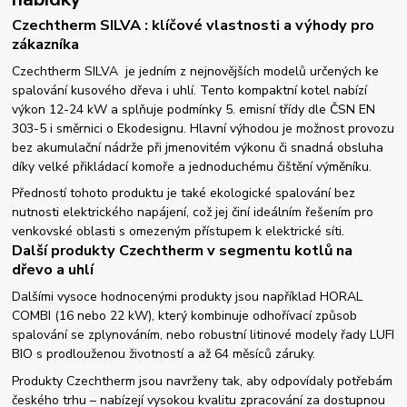
Czechtherm SILVA : klíčové vlastnosti a výhody pro
zákazníka
Czechtherm SILVA je jedním z nejnovějších modelů určených ke
spalování kusového dřeva i uhlí. Tento kompaktní kotel nabízí
výkon 12-24 kW a splňuje podmínky 5. emisní třídy dle ČSN EN
303-5 i směrnici o Ekodesignu. Hlavní výhodou je možnost provozu
bez akumulační nádrže při jmenovitém výkonu či snadná obsluha
díky velké přikládací komoře a jednoduchému čištění výměníku.
Předností tohoto produktu je také ekologické spalování bez
nutnosti elektrického napájení, což jej činí ideálním řešením pro
venkovské oblasti s omezeným přístupem k elektrické síti.
Další produkty Czechtherm v segmentu kotlů na
dřevo a uhlí
Dalšími vysoce hodnocenými produkty jsou například HORAL
COMBI (16 nebo 22 kW), který kombinuje odhořívací způsob
spalování se zplynováním, nebo robustní litinové modely řady LUFI
BIO s prodlouženou životností a až 64 měsíců záruky.
Produkty Czechtherm jsou navrženy tak, aby odpovídaly potřebám
českého trhu – nabízejí vysokou kvalitu zpracování za dostupnou