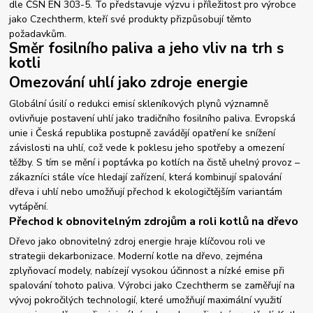
dle ČSN EN 303-5. To představuje výzvu i příležitost pro výrobce
jako Czechtherm, kteří své produkty přizpůsobují těmto
požadavkům.
Směr fosilního paliva a jeho vliv na trh s
kotli
Omezování uhlí jako zdroje energie
Globální úsilí o redukci emisí skleníkových plynů významně
ovlivňuje postavení uhlí jako tradičního fosilního paliva. Evropská
unie i Česká republika postupně zavádějí opatření ke snížení
závislosti na uhlí, což vede k poklesu jeho spotřeby a omezení
těžby. S tím se mění i poptávka po kotlích na čistě uhelný provoz –
zákazníci stále více hledají zařízení, která kombinují spalování
dřeva i uhlí nebo umožňují přechod k ekologičtějším variantám
vytápění.
Přechod k obnovitelným zdrojům a roli kotlů na dřevo
Dřevo jako obnovitelný zdroj energie hraje klíčovou roli ve
strategii dekarbonizace. Moderní kotle na dřevo, zejména
zplyňovací modely, nabízejí vysokou účinnost a nízké emise při
spalování tohoto paliva. Výrobci jako Czechtherm se zaměřují na
vývoj pokročilých technologií, které umožňují maximální využití