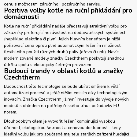
cenu s možnostmi záručního i pozáručního servisu.
Pozitiva volby kotle na ruční přikládání pro
domácnosti
Kotle na ruční přikládání nadále představují atraktivní volbu pro
zákazníky preferující nezávislost na dodavatelských systémech
(například elektřina či plyn). Jejich hlavním benefitem je nižší
pořizovací cena oproti plně automatickým řešením i možnost
flexibilního použití různých druhů paliv (dřevo či uhlí). Navíc
modernizované modely značky Czechtherm poskytují snadnou
údržbu spolu s ekologicky šetrným provozem.
Budoucí trendy v oblasti kotlů a značky
Czechtherm
Budoucnost této technologie se bude ubírat směrem k větší
automatizaci procesů a ještě nižším emisím díky technologickým
inovacím. Značka Czechtherm již nyní investuje do vývoje nových
modelů s ohledem na potřeby českého trhu i požadavky EU
norem.
Dlouhodobým cílem je vytvořit řešení kombinující vysokou
účinnost, ekologickou šetrnost a cenovou dostupnost – tedy
ideální volbu jak pro současné majitele starších zařízení hledající