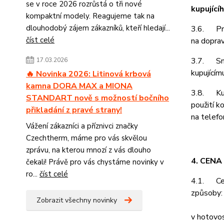
se v roce 2026 rozrůstá o tři nové
kupující
kompaktní modely. Reagujeme tak na
dlouhodobý zájem zákazníků, kteří hledají...
3.6. Prod
číst celé
na doprav
3.7. Smlu
17.03.2026
kupujícím
🔥 Novinka 2026: Litinová krbová
kamna DORA MAX a MIONA
3.8. Kupu
STANDART nově s možností bočního
použití k
přikladání z pravé strany!
na telefo
Vážení zákazníci a příznivci značky
Czechtherm, máme pro vás skvělou
zprávu, na kterou mnozí z vás dlouho
4. CENA
čekali! Právě pro vás chystáme novinky v
ro...
číst celé
4.1. Cenu
způsoby:
Zobrazit všechny novinky
v hotovos