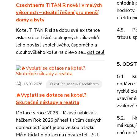
ohledně p
Czechtherm TITAN R nově i v malých
hodnoty. 
výkonech – ideální řešení pro menší
elektroni
domy a byty
4.9. Podl
Kotel TITAN R si za dobu své existence
tržbu u s
získal srdce tisíců spokojených zákazníků.
Jeho pověst spolehlivého, úsporného a
dlouhověkého kotle na dřevo se...
číst celé
5. ODS
5.1. Kupu
dodávce z
16.03.2026
O kotlích značky Czechtherm
rychlé zk
🔥Vyplatí se dotace na kotel?
uzavřeném
Skutečné náklady a realita
zvukové n
Dotace v roce 2026 – lákavá nabídka s
5.2. Neje
háčkem Rok 2026 přinesl tisícům českých
má kupují
domácností opět jednu velkou otázku:
dnů od př
Mám žádat o dotaci na nový kotel...
číst