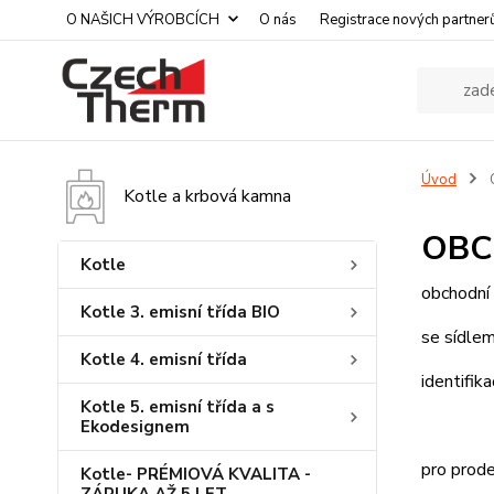
O NAŠICH VÝROBCÍCH
O nás
Registrace nových partner
Úvod
Kotle a krbová kamna
OBC
Kotle
obchodní
Kotle 3. emisní třída BIO
se sídle
Kotle 4. emisní třída
identifik
Kotle 5. emisní třída a s
Ekodesignem
pro prode
Kotle- PRÉMIOVÁ KVALITA -