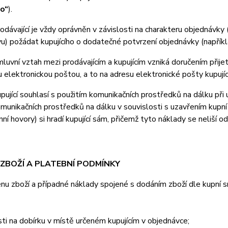
ho“
).
ávající je vždy oprávněn v závislosti na charakteru objednávky 
u) požádat kupujícího o dodatečné potvrzení objednávky (napříkla
vní vztah mezi prodávajícím a kupujícím vzniká doručením přijetí
u elektronickou poštou, a to na adresu elektronické pošty kupujíc
jící souhlasí s použitím komunikačních prostředků na dálku při u
omunikačních prostředků na dálku v souvislosti s uzavřením kupní
nní hovory) si hradí kupující sám, přičemž tyto náklady se neliší o
 ZBOŽÍ A PLATEBNÍ PODMÍNKY
 zboží a případné náklady spojené s dodáním zboží dle kupní sml
ti na dobírku v místě určeném kupujícím v objednávce;