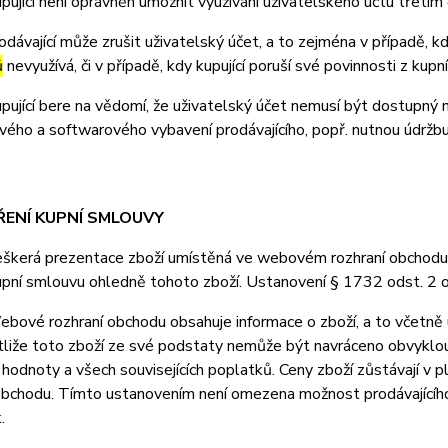
jící není oprávněn umožnit využívání uživatelského účtu třetí
ávající může zrušit uživatelský účet, a to zejména v případě, kdy
ů
nevyužívá, či v případě, kdy kupující poruší své povinnosti z ku
jící bere na vědomí, že uživatelský účet nemusí být dostupný 
ého a softwarového vybavení prodávajícího, popř. nutnou údržb
ŘENÍ KUPNÍ SMLOUVY
erá prezentace zboží umístěná ve webovém rozhraní obchodu je 
upní smlouvu ohledně tohoto zboží. Ustanovení § 1732 odst. 2 
vé rozhraní obchodu obsahuje informace o zboží, a to včetně u
stliže toto zboží ze své podstaty nemůže být navráceno obvyklo
 hodnoty a všech souvisejících poplatků. Ceny zboží zůstávají v
obchodu. Tímto ustanovením není omezena možnost prodávajícího 
.