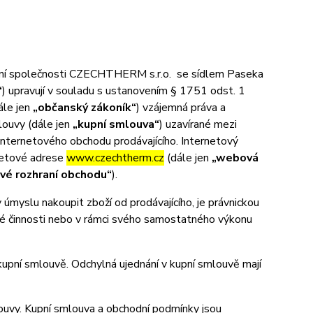
ní společnosti CZECHTHERM s.r.o. se sídlem Paseka
“
) upravují v souladu s ustanovením § 1751 odst. 1
ále jen
„občanský zákoník“
) vzájemná práva a
louvy (dále jen
„kupní smlouva“
) uzavírané mezi
 internetového obchodu prodávajícího. Internetový
netové adrese
www.czechtherm.cz
(dále jen
„webová
vé rozhraní obchodu“
).
myslu nakoupit zboží od prodávajícího, je právnickou
ské činnosti nebo v rámci svého samostatného výkonu
pní smlouvě. Odchylná ujednání v kupní smlouvě mají
uvy. Kupní smlouva a obchodní podmínky jsou