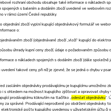
ové rozhraní obchodu obsahuje také informace o nákladech spoj
 spojených s balením a dodáním zboží uvedené ve webovém rozhr
o v rámci území České republiky.
 objednání zboží vyplní kupující objednávkový formulář ve web
nformace o:
jednávaném zboží (objednávané zboží „vloží“ kupující do elektr
působu úhrady kupní ceny zboží, údaje o požadovaném způsobu d
formace o nákladech spojených s dodáním zboží (dále společně 
 uvedení takové ceny, při níž je zjevné, že se jedná o chybu v psa
 zasláním objednávky prodávajícímu je kupujícímu umožněno zkon
 to i s ohledem na možnost kupujícího zjišťovat a opravovat chyby
pující prodávajícímu kliknutím na tlačítko „
odeslat objednávku
“. 
y za správné. Prodávající neprodleně po obdržení objednávky tot
 elektronické pošty kupujícího uvedenou v uživatelském účtu či 