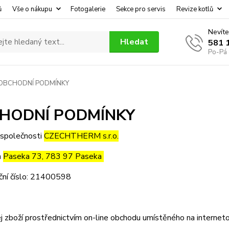
ů
Vše o nákupu
Fotogalerie
Sekce pro servis
Revize kotlů
Nevíte
Hledat
581 
Po-Pá 
OBCHODNÍ PODMÍNKY
HODNÍ PODMÍNKY
 společnosti
CZECHTHERM s.r.o.
m
Paseka 73, 783 97 Paseka
ační číslo: 21400598
j zboží prostřednictvím on-line obchodu umístěného na interne