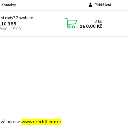
Kontakty
Přihlášení
 si rady? Zavolejte.
0
ks
110 385
za
0,00 Kč
8:00 - 15:00
tové adrese
www.czechtherm.cz