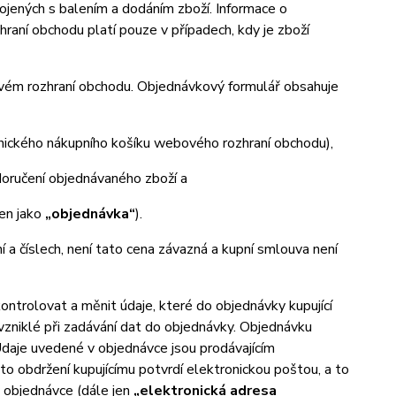
ených s balením a dodáním zboží. Informace o
aní obchodu platí pouze v případech, kdy je zboží
ovém rozhraní obchodu. Objednávkový formulář obsahuje
onického nákupního košíku webového rozhraní obchodu),
oručení objednávaného zboží a
jen jako
„objednávka“
).
ní a číslech, není tato cena závazná a kupní smlouva není
trolovat a měnit údaje, které do objednávky kupující
 vzniklé při zadávání dat do objednávky. Objednávku
Údaje uvedené v objednávce jsou prodávajícím
o obdržení kupujícímu potvrdí elektronickou poštou, a to
v objednávce (dále jen
„elektronická adresa