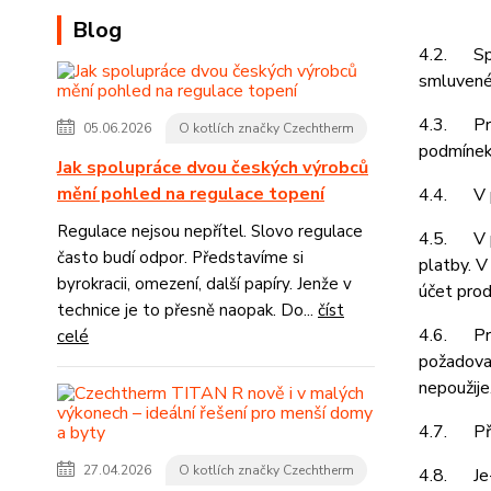
Blog
4.2. Spol
smluvené 
4.3. Prod
05.06.2026
O kotlích značky Czechtherm
podmínek 
Jak spolupráce dvou českých výrobců
mění pohled na regulace topení
4.4. V př
Regulace nejsou nepřítel. Slovo regulace
4.5. V př
často budí odpor. Představíme si
platby. V
byrokracii, omezení, další papíry. Jenže v
účet prod
technice je to přesně naopak. Do...
číst
4.6. Prod
celé
požadovat
nepoužije
4.7. Pří
27.04.2026
O kotlích značky Czechtherm
4.8. Je-l