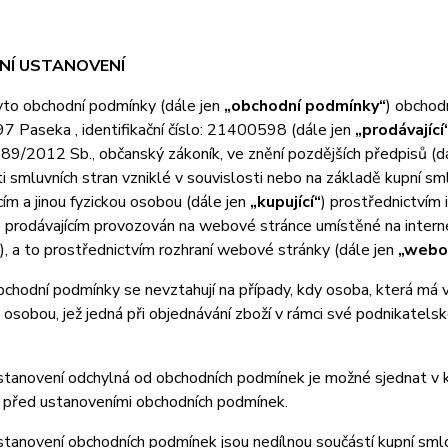
DNÍ USTANOVENÍ
o obchodní podmínky (dále jen
„obchodní podmínky“
) obchod
7 Paseka , identifikační číslo: 21400598 (dále jen
„prodávající
 89/2012 Sb., občanský zákoník, ve znění pozdějších předpisů (d
i smluvních stran vzniklé v souvislosti nebo na základě kupní sm
cím a jinou fyzickou osobou (dále jen
„kupující“
) prostřednictvím
e prodávajícím provozován na webové stránce umístěné na inter
), a to prostřednictvím rozhraní webové stránky (dále jen
„webo
odní podmínky se nevztahují na případy, kdy osoba, která má v ú
 osobou, jež jedná při objednávání zboží v rámci své podnikatel
anovení odchylná od obchodních podmínek je možné sjednat v ku
 před ustanoveními obchodních podmínek.
anovení obchodních podmínek jsou nedílnou součástí kupní smlo