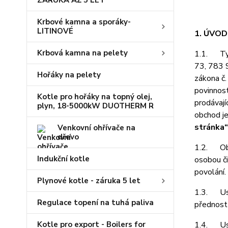
ZÁRUKA AŽ 5 LET
Krbové kamna a sporáky-
LITINOVÉ
1. ÚVO
Krbová kamna na pelety
1.1. Tyt
73, 783 9
Hořáky na pelety
zákona č.
povinnost
Kotle pro hořáky na topný olej,
prodávají
plyn, 18-5000kW DUOTHERM R
obchod j
stránka“
Venkovní ohřívače na
dřevo
1.2. Obch
Indukční kotle
osobou či
povolání.
Plynové kotle - záruka 5 let
1.3. Ust
Regulace topení na tuhá paliva
přednost
Kotle pro export - Boilers for
1.4. Ust