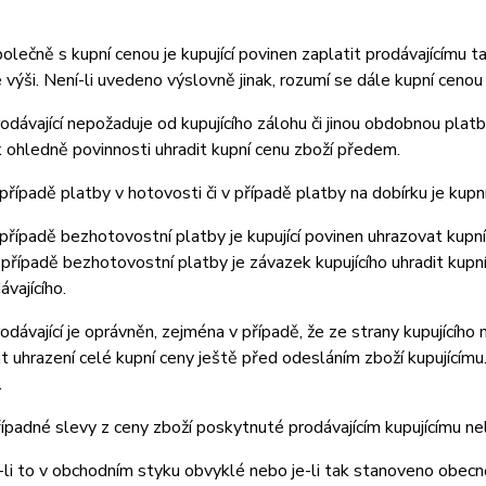
ečně s kupní cenou je kupující povinen zaplatit prodávajícímu t
výši. Není-li uvedeno výslovně jinak, rozumí se dále kupní cenou
ávající nepožaduje od kupujícího zálohu či jinou obdobnou platb
ohledně povinnosti uhradit kupní cenu zboží předem.
ípadě platby v hotovosti či v případě platby na dobírku je kupní
ípadě bezhotovostní platby je kupující povinen uhrazovat kupní
 případě bezhotovostní platby je závazek kupujícího uhradit kupn
ávajícího.
ávající je oprávněn, zejména v případě, že ze strany kupujícího
 uhrazení celé kupní ceny ještě před odesláním zboží kupujícím
.
padné slevy z ceny zboží poskytnuté prodávajícím kupujícímu n
i to v obchodním styku obvyklé nebo je-li tak stanoveno obecně 