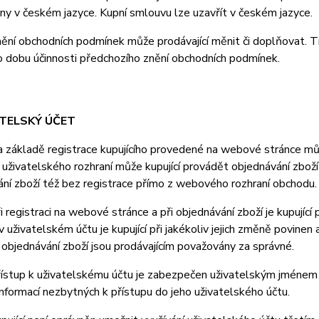
y v českém jazyce. Kupní smlouvu lze uzavřít v českém jazyce.
ní obchodních podmínek může prodávající měnit či doplňovat. T
o dobu účinnosti předchozího znění obchodních podmínek.
ATELSKÝ ÚČET
ákladě registrace kupujícího provedené na webové stránce může
uživatelského rozhraní může kupující provádět objednávání zboží
ní zboží též bez registrace přímo z webového rozhraní obchodu.
registraci na webové stránce a při objednávání zboží je kupující
 uživatelském účtu je kupující při jakékoliv jejich změně povine
i objednávání zboží jsou prodávajícím považovány za správné.
stup k uživatelskému účtu je zabezpečen uživatelským jménem a 
nformací nezbytných k přístupu do jeho uživatelského účtu.