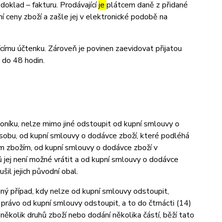
oklad – fakturu. Prodávající
je
plátcem daně z přidané
í ceny zboží a zašle jej v elektronické podobě na
ícímu účtenku. Zároveň je povinen zaevidovat přijatou
 do 48 hodin.
níku, nelze mimo jiné odstoupit od kupní smlouvy o
osobu, od kupní smlouvy o dodávce zboží, které podléhá
ným zbožím, od kupní smlouvy o dodávce zboží v
 jej není možné vrátit a od kupní smlouvy o dodávce
l jejich původní obal.
iný případ, kdy nelze od kupní smlouvy odstoupit,
právo od kupní smlouvy odstoupit, a to do čtrnácti (14)
ěkolik druhů zboží nebo dodání několika částí, běží tato