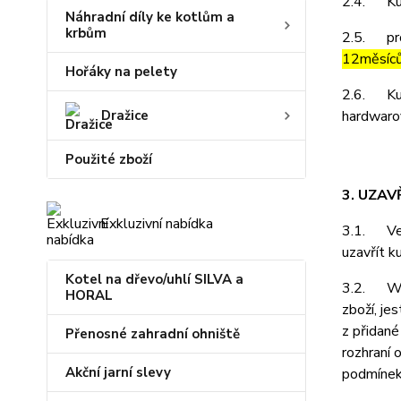
2.4. Kupu
Náhradní díly ke kotlům a
krbům
2.5. prod
12měsíc
Hořáky na pelety
2.6. Kupu
Dražice
hardwarov
Použité zboží
3. UZAV
Exkluzivní nabídka
3.1. Vešk
uzavřít k
Kotel na dřevo/uhlí SILVA a
3.2. Webo
HORAL
zboží, je
z přidané
Přenosné zahradní ohniště
rozhraní 
Akční jarní slevy
podmínek