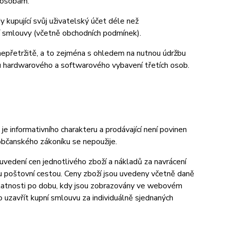
m osobám.
 kupující svůj uživatelský účet déle než
pní smlouvy (včetně obchodních podmínek).
nepřetržitě, a to zejména s ohledem na nutnou údržbu
u hardwarového a softwarového vybavení třetích osob.
informativního charakteru a prodávající není povinen
občanského zákoníku se nepoužije.
vedení cen jednotlivého zboží a nákladů za navrácení
u poštovní cestou. Ceny zboží jsou uvedeny včetně daně
 platnosti po dobu, kdy jsou zobrazovány ve webovém
uzavřít kupní smlouvu za individuálně sjednaných