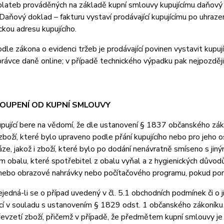
lateb prováděných na základě kupní smlouvy kupujícímu daňový d
Daňový doklad – fakturu vystaví prodávající kupujícímu po uhrazen
ckou adresu kupujícího.
e zákona o evidenci tržeb je prodávající povinen vystavit kupuj
právce daně online; v případě technického výpadku pak nejpozději
TOUPENÍ OD KUPNÍ SMLOUVY
jící bere na vědomí, že dle ustanovení § 1837 občanského záko
boží, které bylo upraveno podle přání kupujícího nebo pro jeho 
áze, jakož i zboží, které bylo po dodání nenávratně smíseno s ji
 obalu, které spotřebitel z obalu vyňal a z hygienických důvodů
ebo obrazové nahrávky nebo počítačového programu, pokud poruši
dná-li se o případ uvedený v čl. 5.1 obchodních podmínek či o j
cí v souladu s ustanovením § 1829 odst. 1 občanského zákoníku 
evzetí zboží, přičemž v případě, že předmětem kupní smlouvy je n