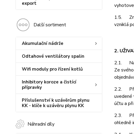
export
vyhotoven
1.5. Zně
vzniklá p
Další sortiment
Akumulační nádrže
2. UŽIV
Odtahové ventilátory spalin
2.1. Na z
Wifi moduly pro řízení kotlů
Ze svého 
objednává
Inhibitory koroze a čistící
přípravky
2.2. Při 
uvedené v
Příslušenství k uzávěrům plynu
účtu a př
KK - klíče k uzávěru plynu KK
2.3. Pří
ohledně i
Náhradní díly