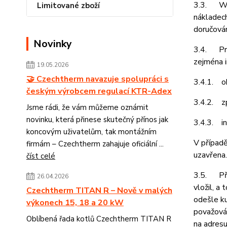
3.3. Web
Limitované zboží
nákladech
doručován
Novinky
3.4. Pro
zejména i
19.05.2026
🤝 Czechtherm navazuje spolupráci s
3.4.1. ob
českým výrobcem regulací KTR-Adex
3.4.2. z
Jsme rádi, že vám můžeme oznámit
novinku, která přinese skutečný přínos jak
3.4.3. in
koncovým uživatelům, tak montážním
V případě
firmám – Czechtherm zahajuje oficiální ...
uzavřena.
číst celé
3.5. Před
26.04.2026
vložil, a
Czechtherm TITAN R – Nově v malých
odešle ku
výkonech 15, 18 a 20 kW
považován
Oblíbená řada kotlů Czechtherm TITAN R
na adresu