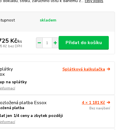
 dokladu, štítku, záručního listu k danému z...
celý popis
tupnost
skladem
725 Kč
/
ks
Přidat do košíku
05 Kč
bez DPH
Splátková kalkulačka
up na splátky
 informací
4 × 1 181 Kč
ložená platba
Bez navýšení
lať jen 1/4 ceny a zbytek později
 informací