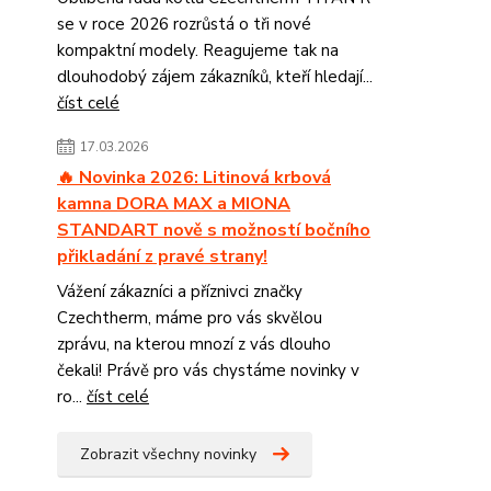
se v roce 2026 rozrůstá o tři nové
kompaktní modely. Reagujeme tak na
dlouhodobý zájem zákazníků, kteří hledají...
číst celé
17.03.2026
🔥 Novinka 2026: Litinová krbová
kamna DORA MAX a MIONA
STANDART nově s možností bočního
přikladání z pravé strany!
Vážení zákazníci a příznivci značky
Czechtherm, máme pro vás skvělou
zprávu, na kterou mnozí z vás dlouho
čekali! Právě pro vás chystáme novinky v
ro...
číst celé
Zobrazit všechny novinky