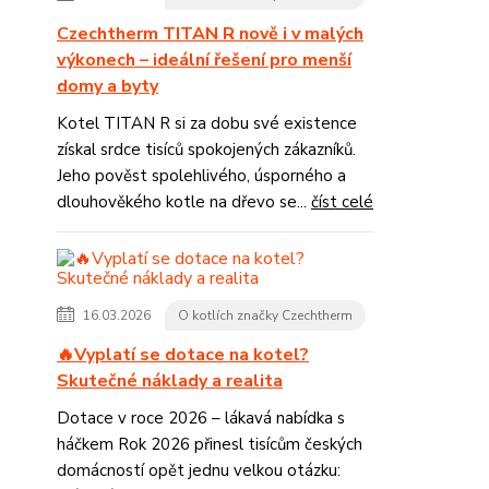
Czechtherm TITAN R nově i v malých
výkonech – ideální řešení pro menší
domy a byty
Kotel TITAN R si za dobu své existence
získal srdce tisíců spokojených zákazníků.
Jeho pověst spolehlivého, úsporného a
dlouhověkého kotle na dřevo se...
číst celé
16.03.2026
O kotlích značky Czechtherm
🔥Vyplatí se dotace na kotel?
Skutečné náklady a realita
Dotace v roce 2026 – lákavá nabídka s
háčkem Rok 2026 přinesl tisícům českých
domácností opět jednu velkou otázku: