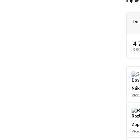
kupního
Dos
4 
3 9
Nák
Více
Roz
Zap
Více