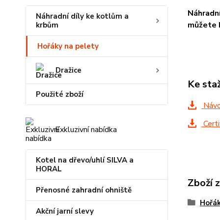
Náhradní
Náhradní díly ke kotlům a
můžete b
krbům
Hořáky na pelety
Dražice
Ke sta
Použité zboží
Návo
Certi
Exkluzivní nabídka
Kotel na dřevo/uhlí SILVA a
HORAL
Zboží 
Přenosné zahradní ohniště
Hořák
Akční jarní slevy