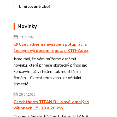
Limitované zboží
Novinky
19.05.2026
🤝 Czechtherm navazuje spolupráci s
českým výrobcem regulací KTR-Adex
Jsme rádi, že vám můžeme oznámit
novinku, která přinese skutečný přínos jak
koncovým uživatelům, tak montážním
firmám – Czechtherm zahajuje oficiální ...
číst celé
26.04.2026
Czechtherm TITAN R – Nově v malých
výkonech 15, 18 a 20 kW
Oblíbená řada kotlů Czechtherm TITAN R