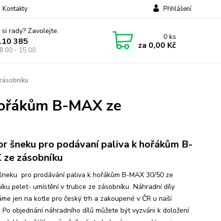
Kontakty
Přihlášení
 si rady? Zavolejte.
0
ks
110 385
za
0,00 Kč
8:00 - 15:00
zásobníku
 hořákům B-MAX ze
r šneku pro podávaní paliva k hořákům B-
ze zásobníku
šneku pro prodávání paliva k hořákům B-MAX 30/50 ze
íku pelet- umístění v trubce ze zásobníku Náhradní díly
me jen na kotle pro český trh a zakoupené v ČR u naší
. Po objednání náhradního dílů můžete být vyzváni k doložení