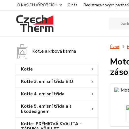
O NAŠICH VÝROBCÍCH
O nás
Registrace nových partner
Úvod
H
Kotle a krbová kamna
Moto
Kotle
záso
Kotle 3. emisní třída BIO
Kotle 4. emisní třída
Kotle 5. emisní třída a s
Ekodesignem
Kotle- PRÉMIOVÁ KVALITA -