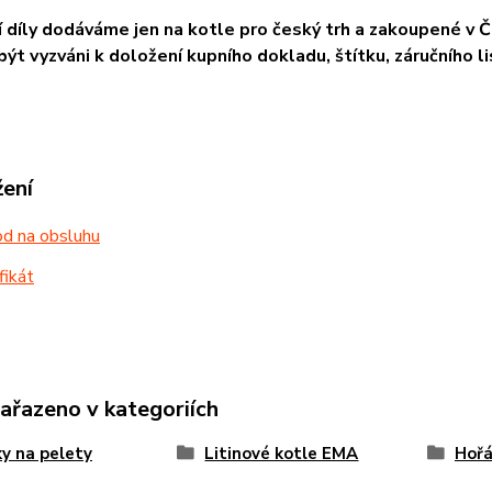
 díly dodáváme jen na kotle pro český trh a zakoupené v ČR
ýt vyzváni k doložení kupního dokladu, štítku, záručního li
žení
d na obsluhu
fikát
zařazeno v kategoriích
y na pelety
Litinové kotle EMA
Hoř