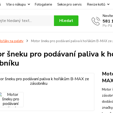
ů
Vše o nákupu
Fotogalerie
Sekce pro servis
Revize kotlů
Nevíte
Hledat
581 
Po-Pá 
ořáky na pelety
Motor šneku pro podávaní paliva k hořákům B-MAX ze 
r šneku pro podávaní paliva k
bníku
Moto
MAX 
Motor 
zásobn
dodává
značky