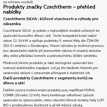
na ochranu ovzduší.
Produkty značky Czechtherm – přehled
nabídky
Czechtherm SILVA : klíčové vlastnosti a výhody pro
zákazníka
Czechtherm SILVA je jedním z nejnovějších modelů určených ke
spalování kusového dřeva i uhlí. Tento kompaktní kotel nabízí
výkon 12-24 kW a splňuje podmínky 5. emisní třídy dle ČSN EN
303-5 i směrnici o Ekodesignu. Hlavní výhodou je možnost provozu
bez akumulační nádrže při jmenovitém výkonu či snadná obsluha
díky velké přikládací komoře a jednoduchému čištění výměníku.
Předností tohoto produktu je také ekologické spalování bez
nutnosti elektrického napájení, což jej činí ideálním řešením pro
venkovské oblasti s omezeným přístupem k elektrické síti.
Další produkty Czechtherm v segmentu kotlů na
dřevo a uhlí
Dalšími vysoce hodnocenými produkty jsou například HORAL
COMBI (16 nebo 22 kW), který kombinuje odhořívací způsob
spalování se zplynováním, nebo robustní litinové modely řady LUFI
BIO s prodlouženou životností a až 64 měsíců záruky.