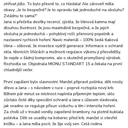
ohřívat jídlo. To bylo přesně to, co hledala! Ale zároveň měla
obavy. „Je to bezpečné? Je to opravdu tak jednoduché na obsluhu?
Zvládnu to sama?“
Jana si přečetla desítky recenzí, zjistila, že litinová kamna mají
dlouhou životnost, že jsou maximálně bezpečná, a že jejich
obsluha je jednoduchá – pohyblivý rošt, přenosný popelník a
nastavení rychlosti hoření. Navíc materiál – 100% šedá tlaková
litina – sliboval, že investice vydrží generace. Informace o ochraně
skla, těsnících šňůrách a možnosti regulace výkonu ji přesvědčily,
že nejde o žádný kompromis, ale o skutečně promyšlený výrobek.
Rozhodla se. Objednala MIONU STANDART 15 a čekala na první
chladnější večer.
První zapálení bylo slavnostní. Manžel připravil polínka, děti nosily
dřevo a Jana – s návodem v ruce – poprvé roztopila nový krb.
Během pár minut se místnost naplnila příjemným teplem, sklo
zůstalo čisté díky speciální ochraně a Jana s úžasem sledovala,
jak snadno se reguluje přísun vzduchu a tím i intenzita hoření.
Za chvíli už v troubě voněly zapečené brambory, na plotně bublala
polévka. Děti se usadily na koberec před krb, manžel si otevřel
knížku – a Jana měla pocit, že žije svůj sen. Celá rodina