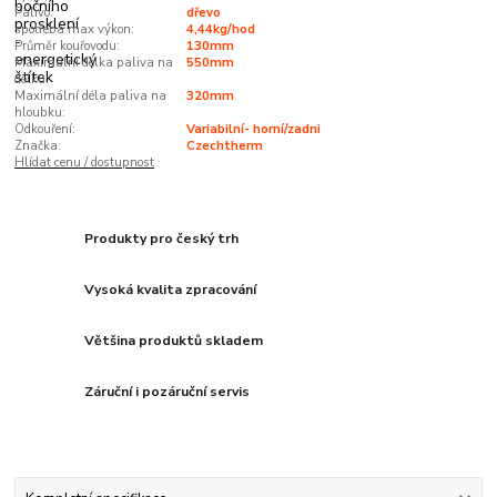
Palivo:
dřevo
spotřeba max výkon:
4,44kg/hod
Průměr kouřovodu:
130mm
Maximální délka paliva na
550mm
délku:
Maximální déla paliva na
320mm
hloubku:
Odkouření:
Variabilní- horní/zadni
Značka:
Czechtherm
Hlídat cenu / dostupnost
Produkty pro český trh
Vysoká kvalita zpracování
Většina produktů skladem
Záruční i pozáruční servis