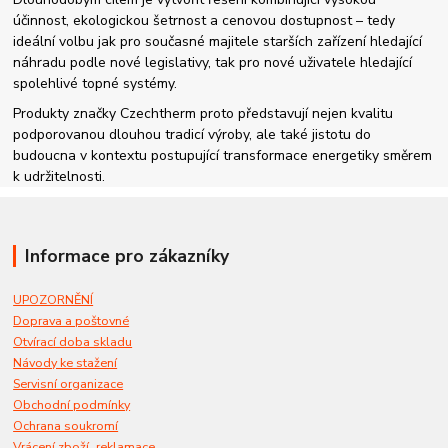
účinnost, ekologickou šetrnost a cenovou dostupnost – tedy
ideální volbu jak pro současné majitele starších zařízení hledající
náhradu podle nové legislativy, tak pro nové uživatele hledající
spolehlivé topné systémy.
Produkty značky Czechtherm proto představují nejen kvalitu
podporovanou dlouhou tradicí výroby, ale také jistotu do
budoucna v kontextu postupující transformace energetiky směrem
k udržitelnosti.
Informace pro zákazníky
UPOZORNĚNÍ
Doprava a poštovné
Otvírací doba skladu
Návody ke stažení
Servisní organizace
Obchodní podmínky
Ochrana soukromí
,
Vrácení zboží
reklamace