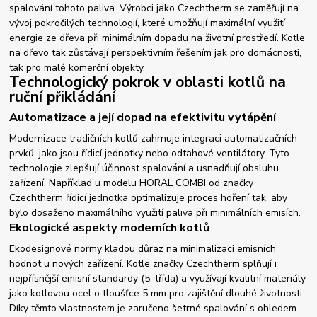
spalování tohoto paliva. Výrobci jako Czechtherm se zaměřují na
vývoj pokročilých technologií, které umožňují maximální využití
energie ze dřeva při minimálním dopadu na životní prostředí. Kotle
na dřevo tak zůstávají perspektivním řešením jak pro domácnosti,
tak pro malé komerční objekty.
Technologický pokrok v oblasti kotlů na
ruční přikládání
Automatizace a její dopad na efektivitu vytápění
Modernizace tradičních kotlů zahrnuje integraci automatizačních
prvků, jako jsou řídicí jednotky nebo odtahové ventilátory. Tyto
technologie zlepšují účinnost spalování a usnadňují obsluhu
zařízení. Například u modelu HORAL COMBI od značky
Czechtherm řídicí jednotka optimalizuje proces hoření tak, aby
bylo dosaženo maximálního využití paliva při minimálních emisích.
Ekologické aspekty moderních kotlů
Ekodesignové normy kladou důraz na minimalizaci emisních
hodnot u nových zařízení. Kotle značky Czechtherm splňují i
nejpřísnější emisní standardy (5. třída) a využívají kvalitní materiály
jako kotlovou ocel o tloušťce 5 mm pro zajištění dlouhé životnosti.
Díky těmto vlastnostem je zaručeno šetrné spalování s ohledem