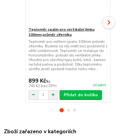
Teploměr spalin pro vertikální jímku
Nerezová jí
100mm průměr ciferníku
teploty spal
Teploměr pro měření spalin 100mm průměr
Nerezová jím
ciferníku. Budete na něj vidět bez problémů z
Lze instalova
větší vzdálenosti. Teploměr se instaluje do
odkouření. T
horizontálního potrubí do vertikální jímky.
uchytit dvěma
Vhodný pro všechny typy kotlů, krbů , kamen
jímky 9,46m
na tuhá paliva a podobně. Díky teploměru
Hloubka v od
zjistíte jestli správně topíne nebo niko...
do odkouřen
spalin ...
899 Kč
399 Kč
/
ks
/
ks
skladem
743 Kč
bez DPH
330 Kč
bez 
Přidat do košíku
Zboží zařazeno v kategoriích