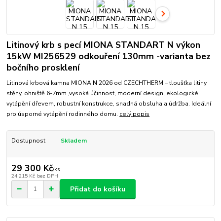
Litinový krb s pecí MIONA STANDART N výkon
15kW MI256529 odkouření 130mm -varianta bez
bočního prosklení
Litinová krbová kamna MIONA N 2026 od CZECHTHERM – tloušťka litiny
stěny, ohniště 6-7mm ,vysoká účinnost, moderní design, ekologické
vytápění dřevem, robustní konstrukce, snadná obsluha a údržba. Ideální
pro úsporné vytápění rodinného domu.
celý popis
Dostupnost
Skladem
29 300 Kč
/
ks
24 215 Kč
bez DPH
Přidat do košíku