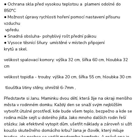
● Ochrana skla před vysokou teplotou a plameni odolné do
850°C
● Možnost úpravy rychlosti hoření pomocí nastavení přísunu
vzduchu
vpředu.
● Snadná obsluha- pohyblivý rošt přední pákou
● Vysoce těsnící šňury umístěné v místech připojení
krytů a skel.
velikost spalovací komory: výška 32 cm, šířka 60 cm, hloubka 32
cm
velikost topidla - trouby: výška 20 cm, šířka 55 cm, hloubka 30 cm
tloušťka litiny stěny, ohniště 6-7mm ,
Představte si Janu. Maminku dvou dětí, která žije na okraji menšího
města v rodinném domku. Každý den se snaží svým nejbližším
vytvořit útulné prostředí, kde bude všem teplo, bezpečno a kde se
rodina může sejít u dobrého jídla. Jako mnoho dalších rodin řeší
otázku: Jak efektivně vytopit dům, ušetřit náklady a zároveň si užít
kouzlo skutečného domácího krbu? Jana je člověk, který miluje
tradice, ale nechce se vzdát moderního komfortu. A právě ona je