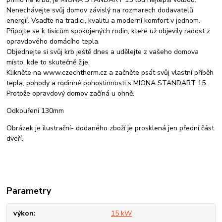
Nenechávejte svůj domov závislý na rozmarech dodavatelů
energií. Vsaďte na tradici, kvalitu a moderní komfort v jednom.
Připojte se k tisícům spokojených rodin, které už objevily radost z
opravdového domácího tepla.
Objednejte si svůj krb ještě dnes a udělejte z vašeho domova
místo, kde to skutečně žije.
Klikněte na www.czechtherm.cz a začněte psát svůj vlastní příběh
tepla, pohody a rodinné pohostinnosti s MIONA STANDART 15.
Protože opravdový domov začíná u ohně.
Odkouření 130mm
Obrázek je ilustrační- dodaného zboží je prosklená jen přední část
dveří.
Parametry
výkon
15 kW