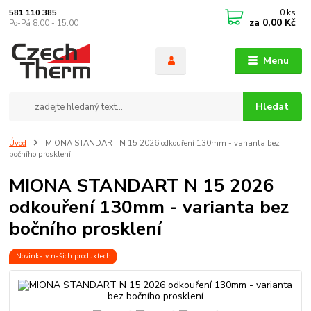
0
ks
581 110 385
za
0,00 Kč
Po-Pá 8:00 - 15:00
Menu
Hledat
Úvod
MIONA STANDART N 15 2026 odkouření 130mm - varianta bez
bočního prosklení
MIONA STANDART N 15 2026
odkouření 130mm - varianta bez
bočního prosklení
Novinka v našich produktech