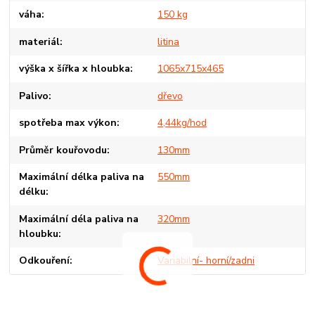
váha
150 kg
materiál
litina
výška x šířka x hloubka
1065x715x465
Palivo
dřevo
spotřeba max výkon
4,44kg/hod
Průměr kouřovodu
130mm
Maximální délka paliva na
550mm
délku
Maximální déla paliva na
320mm
hloubku
Odkouření
Variabilní- horní/zadni