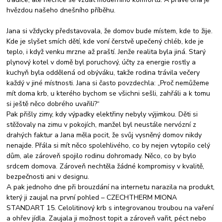
hvězdou našeho dnešního příběhu.
Jana si vždycky představovala, že domov bude místem, kde to žije.
Kde je slyšet smích dětí, kde voní čerstvě upečený chléb, kde je
teplo, i když venku mrzne až praští. Jenže realita byla jiná. Starý
plynový kotel v domě byl poruchový, účty za energie rostly a
kuchyň byla oddělená od obýváku, takže rodina trávila večery
každý v jiné místnosti. Jana si často povzdechla: „Proč nemůžeme
mít doma krb, u kterého bychom se všichni sešli, zahřáli a k tomu
si ještě něco dobrého uvařili?“
Pak přišly zimy, kdy výpadky elektřiny nebyly výjimkou. Děti si
stěžovaly na zimu v pokojích, manžel byl neustále nervózní z
drahých faktur a Jana měla pocit, že svůj vysněný domov nikdy
nenajde. Přála si mít něco spolehlivého, co by nejen vytopilo celý
dům, ale zároveň spojilo rodinu dohromady. Něco, co by bylo
srdcem domova. Zároveň nechtěla žádné kompromisy v kvalitě,
bezpečnosti ani v designu.
A pak jednoho dne při brouzdání na internetu narazila na produkt,
který ji zaujal na první pohled – CZECHTHERM MIONA
STANDART 15. Celolitinový krb s integrovanou troubou na vaření
a ohřev jídla. Zaujala ji možnost topit a zároveň vařit, péct nebo