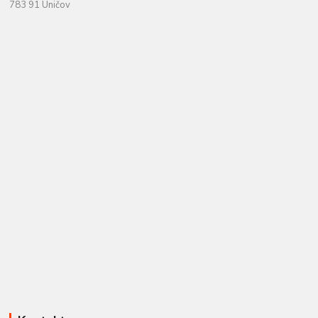
783 91 Uničov