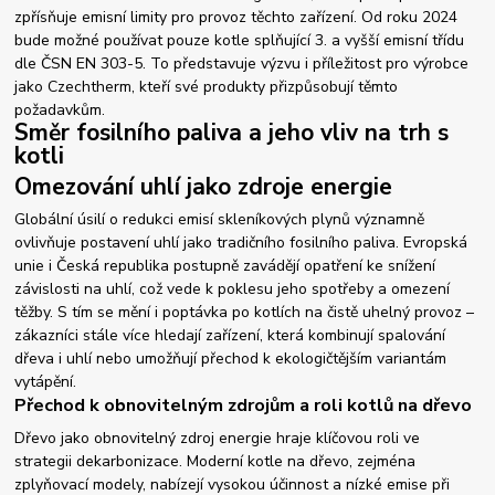
zpřísňuje emisní limity pro provoz těchto zařízení. Od roku 2024
bude možné používat pouze kotle splňující 3. a vyšší emisní třídu
dle ČSN EN 303-5. To představuje výzvu i příležitost pro výrobce
jako Czechtherm, kteří své produkty přizpůsobují těmto
požadavkům.
Směr fosilního paliva a jeho vliv na trh s
kotli
Omezování uhlí jako zdroje energie
Globální úsilí o redukci emisí skleníkových plynů významně
ovlivňuje postavení uhlí jako tradičního fosilního paliva. Evropská
unie i Česká republika postupně zavádějí opatření ke snížení
závislosti na uhlí, což vede k poklesu jeho spotřeby a omezení
těžby. S tím se mění i poptávka po kotlích na čistě uhelný provoz –
zákazníci stále více hledají zařízení, která kombinují spalování
dřeva i uhlí nebo umožňují přechod k ekologičtějším variantám
vytápění.
Přechod k obnovitelným zdrojům a roli kotlů na dřevo
Dřevo jako obnovitelný zdroj energie hraje klíčovou roli ve
strategii dekarbonizace. Moderní kotle na dřevo, zejména
zplyňovací modely, nabízejí vysokou účinnost a nízké emise při