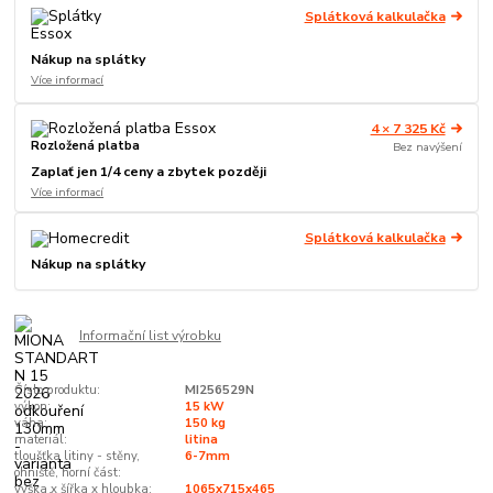
Splátková kalkulačka
Nákup na splátky
Více informací
4 × 7 325 Kč
Rozložená platba
Bez navýšení
Zaplať jen 1/4 ceny a zbytek později
Více informací
Splátková kalkulačka
Nákup na splátky
Informační list výrobku
Číslo produktu:
MI256529N
výkon:
15 kW
váha:
150 kg
materiál:
litina
tloušťka litiny - stěny,
6-7mm
ohniště, horní část:
výška x šířka x hloubka:
1065x715x465