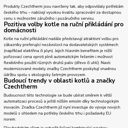
Produkty Czechtherm jsou navrženy tak, aby odpovídaly potřebám
českého trhu – nabízejí vysokou kvalitu zpracování za dostupnou
cenu s možnostmi záručního i pozáručního servisu.
Pozitiva volby kotle na ruční přikládání pro
domácnosti
Kotle na ruční přikládání nadále představují atraktivní volbu pro
zákazníky preferující nezávislost na dodavatelských systémech
(například elektřina či plyn). Jejich hlavním benefitem je nižší
pořizovací cena oproti plně automatickým řešením i možnost
flexibilního použití různých druhů paliv (dřevo či uhlí). Navíc
modernizované modely značky Czechtherm poskytují snadnou
údržbu spolu s ekologicky šetrným provozem.
Budoucí trendy v oblasti kotlů a značky
Czechtherm
Budoucnost této technologie se bude ubírat směrem k větší
automatizaci procesů a ještě nižším emisím díky technologickým
inovacím. Značka Czechtherm již nyní investuje do vývoje nových
modelů s ohledem na potřeby českého trhu i požadavky EU
norem.
Dlouhodobým cílem je vytvořit řešení kombinující vysokou