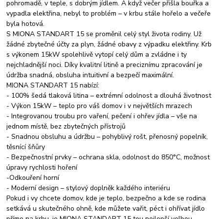
pohromadě, v teple, s dobrým jídlem. A když večer přišla bouřka a
vypadla elektřina, nebyl to problém – v krbu stále hořelo a večeře
byla hotová.
S MIONA STANDART 15 se proměnil celý styl života rodiny. Už
žádné zbytečné účty za plyn, žádné obavy z výpadku elektřiny. Krb
s výkonem 15kW spolehlivě vytopí celý dům a zvládne i ty
nejchladnější noci. Díky kvalitní litině a preciznímu zpracování je
údržba snadná, obsluha intuitivní a bezpečí maximální.
MIONA STANDART 15 nabízí:
- 100% šedá tlaková litina – extrémní odolnost a dlouhá životnost
- Výkon 15kW – teplo pro váš domov i v největších mrazech
- Integrovanou troubu pro vaření, pečení i ohřev jídla – vše na
jednom místě, bez zbytečných přístrojů
- Snadnou obsluhu a údržbu – pohyblivý rošt, přenosný popelník,
těsnící šňůry
- Bezpečnostní prvky – ochrana skla, odolnost do 850°C, možnost
úpravy rychlosti hoření
-Odkouření horní
- Moderní design – stylový doplněk každého interiéru
Pokud i vy chcete domov, kde je teplo, bezpečno a kde se rodina
setkává u skutečného ohně, kde můžete vařit, péct i ohřívat jídlo
přímo na krbu, je MIONA STANDART 15 tou nejlepší volbou.