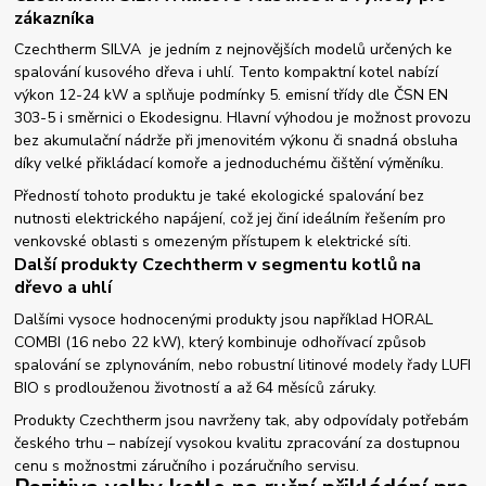
zákazníka
Czechtherm SILVA je jedním z nejnovějších modelů určených ke
spalování kusového dřeva i uhlí. Tento kompaktní kotel nabízí
výkon 12-24 kW a splňuje podmínky 5. emisní třídy dle ČSN EN
303-5 i směrnici o Ekodesignu. Hlavní výhodou je možnost provozu
bez akumulační nádrže při jmenovitém výkonu či snadná obsluha
díky velké přikládací komoře a jednoduchému čištění výměníku.
Předností tohoto produktu je také ekologické spalování bez
nutnosti elektrického napájení, což jej činí ideálním řešením pro
venkovské oblasti s omezeným přístupem k elektrické síti.
Další produkty Czechtherm v segmentu kotlů na
dřevo a uhlí
Dalšími vysoce hodnocenými produkty jsou například HORAL
COMBI (16 nebo 22 kW), který kombinuje odhořívací způsob
spalování se zplynováním, nebo robustní litinové modely řady LUFI
BIO s prodlouženou životností a až 64 měsíců záruky.
Produkty Czechtherm jsou navrženy tak, aby odpovídaly potřebám
českého trhu – nabízejí vysokou kvalitu zpracování za dostupnou
cenu s možnostmi záručního i pozáručního servisu.