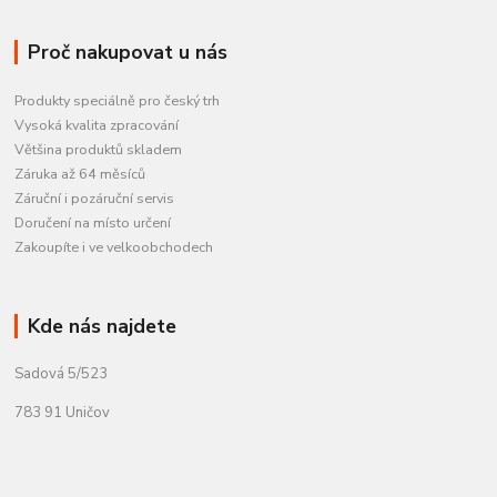
Proč nakupovat u nás
Produkty speciálně pro český trh
Vysoká kvalita zpracování
Většina produktů skladem
Záruka až 64 měsíců
Záruční i pozáruční servis
Doručení na místo určení
Zakoupíte i ve velkoobchodech
Kde nás najdete
Sadová 5/523
783 91 Uničov