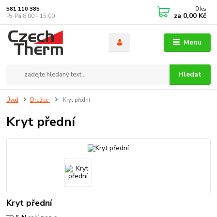
0
ks
581 110 385
za
0,00 Kč
Po-Pá 8:00 - 15:00
Menu
Hledat
Úvod
Dražice
Kryt přední
Kryt přední
Kryt přední