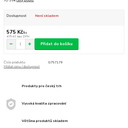
TO 5 IN
celý popis
Dostupnost
Není skladem
575 Kč
/
ks
475 Kč
bez DPH
Přidat do košíku
Číslo produktu:
G757179
Hlídat cenu / dostupnost
Produkty pro český trh
Vysoká kvalita zpracování
Většina produktů skladem