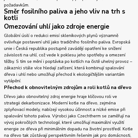
požadavkům.
Směr fosilního paliva a jeho vliv na trh s
kotli
Omezování uhlí jako zdroje energie
Globální úsilí o redukci emisí skleníkových plynů významně
ovlivňuje postavení uhlí jako tradičního fosilního paliva. Evropská
unie i Česká republika postupně zavádějí opatření ke snížení
závislosti na uhlí, což vede k poklesu jeho spotřeby a omezení
těžby. S tím se mění i poptávka po kotlích na čistě uhelný provoz –
zákazníci stále více hledají zařízení, která kombinují spalování
dřeva i uhlí nebo umožňují přechod k ekologičtějším variantám
vytápění.
Přechod k obnovitelným zdrojům a roli kotlů na dřevo
Dřevo jako obnovitelný zdroj energie hraje klíčovou roli ve
strategii dekarbonizace. Moderní kotle na dřevo, zejména
zplyňovací modely, nabízejí vysokou účinnost a nízké emise při
spalování tohoto paliva. Výrobci jako Czechtherm se zaměřují na
vývoj pokročilých technologií, které umožňují maximální využití
energie ze dřeva při minimálním dopadu na životní prostředí. Kotle
na dřevo tak zůstávají perspektivním řešením jak pro domácnosti,