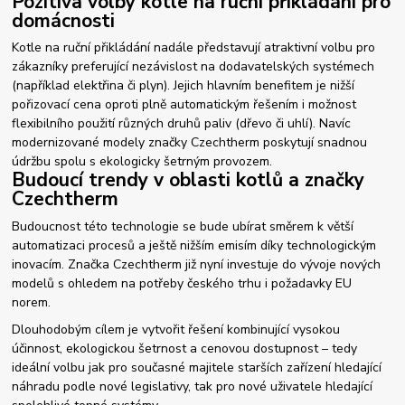
Pozitiva volby kotle na ruční přikládání pro
domácnosti
Kotle na ruční přikládání nadále představují atraktivní volbu pro
zákazníky preferující nezávislost na dodavatelských systémech
(například elektřina či plyn). Jejich hlavním benefitem je nižší
pořizovací cena oproti plně automatickým řešením i možnost
flexibilního použití různých druhů paliv (dřevo či uhlí). Navíc
modernizované modely značky Czechtherm poskytují snadnou
údržbu spolu s ekologicky šetrným provozem.
Budoucí trendy v oblasti kotlů a značky
Czechtherm
Budoucnost této technologie se bude ubírat směrem k větší
automatizaci procesů a ještě nižším emisím díky technologickým
inovacím. Značka Czechtherm již nyní investuje do vývoje nových
modelů s ohledem na potřeby českého trhu i požadavky EU
norem.
Dlouhodobým cílem je vytvořit řešení kombinující vysokou
účinnost, ekologickou šetrnost a cenovou dostupnost – tedy
ideální volbu jak pro současné majitele starších zařízení hledající
náhradu podle nové legislativy, tak pro nové uživatele hledající