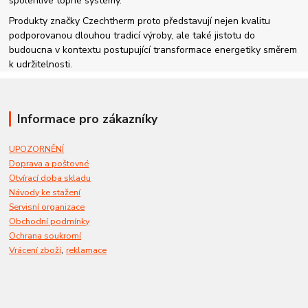
spolehlivé topné systémy.
Produkty značky Czechtherm proto představují nejen kvalitu
podporovanou dlouhou tradicí výroby, ale také jistotu do
budoucna v kontextu postupující transformace energetiky směrem
k udržitelnosti.
Informace pro zákazníky
UPOZORNĚNÍ
Doprava a poštovné
Otvírací doba skladu
Návody ke stažení
Servisní organizace
Obchodní podmínky
Ochrana soukromí
,
Vrácení zboží
reklamace