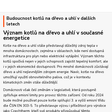
Budoucnost kotlů na dřevo a uhlí v dalších
letech
Význam kotlů na dřevo a uhlí v současné
energetice
Kotle na dřevo a uhlí stále představují důležitý zdroj tepla v
mnoha domácnostech, zejména v oblastech, kde není dostupná
infrastruktura pro plyn nebo elektrické vytápění. Význam těchto
kotlů spočívá nejen v jejich schopnosti zajistit tepelný komfort, ale
i v jejich ekonomické dostupnosti. Pro mnohé domácnosti zůstávají
dřevo a uhlí nejlevnějším zdrojem energie. Navíc, kotle na dřevo
umožňují využití obnovitelného paliva, což je v kontextu
klimatických změn stále důležitější.
Domácnosti však čelí změnám v legislativě, která postupně
zpřísňuje emisní limity pro provoz těchto zařízení. Od roku 2024
bude možné používat pouze kotle splňující 3. a vyšší emisní třídu
dle ČSN EN 303-5. To představuje výzvu i příležitost pro výrobce
jako Czechtherm, kteří své produkty přizpůsobují těmto