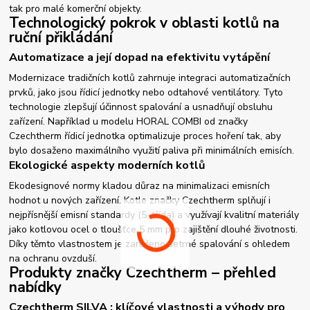
tak pro malé komerční objekty.
Technologický pokrok v oblasti kotlů na
ruční přikládání
Automatizace a její dopad na efektivitu vytápění
Modernizace tradičních kotlů zahrnuje integraci automatizačních
prvků, jako jsou řídicí jednotky nebo odtahové ventilátory. Tyto
technologie zlepšují účinnost spalování a usnadňují obsluhu
zařízení. Například u modelu HORAL COMBI od značky
Czechtherm řídicí jednotka optimalizuje proces hoření tak, aby
bylo dosaženo maximálního využití paliva při minimálních emisích.
Ekologické aspekty moderních kotlů
Ekodesignové normy kladou důraz na minimalizaci emisních
hodnot u nových zařízení. Kotle značky Czechtherm splňují i
nejpřísnější emisní standardy (5. třída) a využívají kvalitní materiály
jako kotlovou ocel o tloušťce 5 mm pro zajištění dlouhé životnosti.
Díky těmto vlastnostem je zaručeno šetrné spalování s ohledem
na ochranu ovzduší.
Produkty značky Czechtherm – přehled
nabídky
Czechtherm SILVA : klíčové vlastnosti a výhody pro