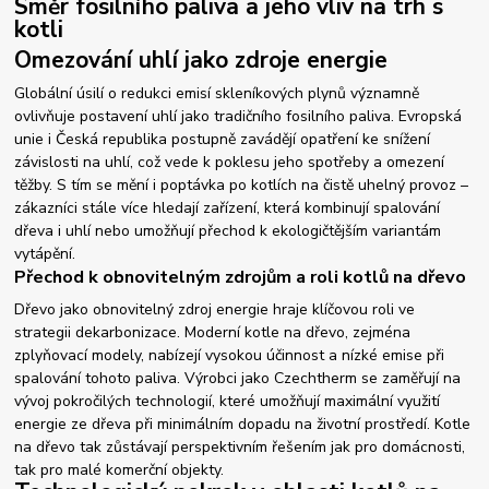
Směr fosilního paliva a jeho vliv na trh s
kotli
Omezování uhlí jako zdroje energie
Globální úsilí o redukci emisí skleníkových plynů významně
ovlivňuje postavení uhlí jako tradičního fosilního paliva. Evropská
unie i Česká republika postupně zavádějí opatření ke snížení
závislosti na uhlí, což vede k poklesu jeho spotřeby a omezení
těžby. S tím se mění i poptávka po kotlích na čistě uhelný provoz –
zákazníci stále více hledají zařízení, která kombinují spalování
dřeva i uhlí nebo umožňují přechod k ekologičtějším variantám
vytápění.
Přechod k obnovitelným zdrojům a roli kotlů na dřevo
Dřevo jako obnovitelný zdroj energie hraje klíčovou roli ve
strategii dekarbonizace. Moderní kotle na dřevo, zejména
zplyňovací modely, nabízejí vysokou účinnost a nízké emise při
spalování tohoto paliva. Výrobci jako Czechtherm se zaměřují na
vývoj pokročilých technologií, které umožňují maximální využití
energie ze dřeva při minimálním dopadu na životní prostředí. Kotle
na dřevo tak zůstávají perspektivním řešením jak pro domácnosti,
tak pro malé komerční objekty.