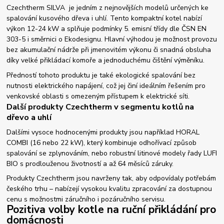
Czechtherm SILVA je jedním z nejnovějších modelů určených ke
spalování kusového dřeva i uhlí. Tento kompaktní kotel nabízí
výkon 12-24 kW a splňuje podmínky 5. emisní třídy dle ČSN EN
303-5 i směrnici o Ekodesignu. Hlavní výhodou je možnost provozu
bez akumulační nádrže při jmenovitém výkonu či snadná obsluha
díky velké přikládací komoře a jednoduchému čištění výměníku.
Předností tohoto produktu je také ekologické spalování bez
nutnosti elektrického napájení, což jej činí ideálním řešením pro
venkovské oblasti s omezeným přístupem k elektrické síti.
Další produkty Czechtherm v segmentu kotlů na
dřevo a uhlí
Dalšími vysoce hodnocenými produkty jsou například HORAL
COMBI (16 nebo 22 kW), který kombinuje odhořívací způsob
spalování se zplynováním, nebo robustní litinové modely řady LUFI
BIO s prodlouženou životností a až 64 měsíců záruky.
Produkty Czechtherm jsou navrženy tak, aby odpovídaly potřebám
českého trhu – nabízejí vysokou kvalitu zpracování za dostupnou
cenu s možnostmi záručního i pozáručního servisu.
Pozitiva volby kotle na ruční přikládání pro
domácnosti