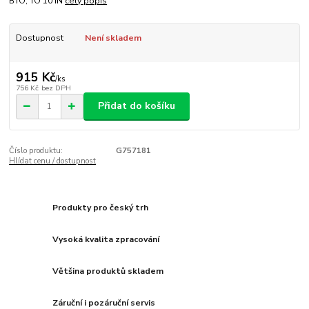
BTO, TO 10 IN
celý popis
Dostupnost
Není skladem
915 Kč
/
ks
756 Kč
bez DPH
Přidat do košíku
Číslo produktu:
G757181
Hlídat cenu / dostupnost
Produkty pro český trh
Vysoká kvalita zpracování
Většina produktů skladem
Záruční i pozáruční servis