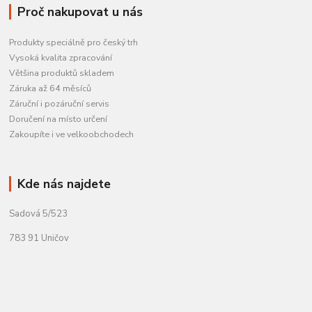
Proč nakupovat u nás
Produkty speciálně pro český trh
Vysoká kvalita zpracování
Většina produktů skladem
Záruka až 64 měsíců
Záruční i pozáruční servis
Doručení na místo určení
Zakoupíte i ve velkoobchodech
Kde nás najdete
Sadová 5/523
783 91 Uničov