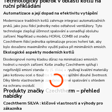
Technologický pokrok v oblasti kotlů na
ruční přikládání
Automatizace a její dopad na efektivitu vytápění
Modernizace tradičních kotlů zahrnuje integraci automatizačních
prvků, jako jsou řídicí jednotky nebo odtahové ventilátory. Tyto
technologie zlepšují účinnost spalování a usnadňují obsluhu
zařízení. Například u modelu HORAL COMBI od značky
Czechtherm řídicí jednotka optimalizuje proces hoření tak, aby
bylo dosaženo maximálního využití paliva při minimálních emisích.
Ekologické aspekty moderních kotlů
Ekodesignové normy kladou důraz na minimalizaci emisních
hodnot u nových zařízení. Kotle značky Czechtherm splňují i
nejpřísnější emisní standardy (5. třída) a využívají kvalitní materiály
jako kotlovou ocel o tloušťce 5 mm pro zajištění dlouhé životnosti.
Díky těmto vlastnostem je zaručeno šetrné spalování s ohledem
na ochranu ovzduší.
Produkty značky Czechtherm – přehled
nabídky
Czechtherm SILVA : klíčové vlastnosti a výhody pro
zákazníka