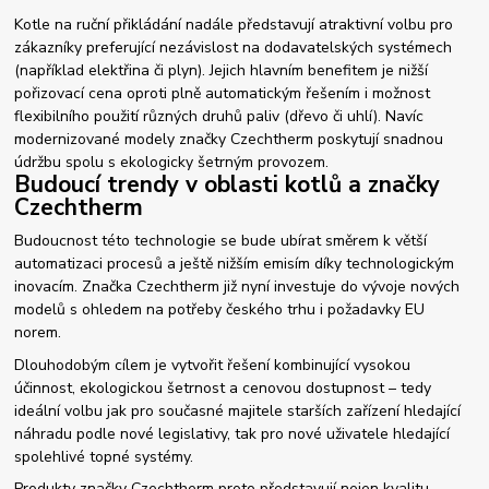
Kotle na ruční přikládání nadále představují atraktivní volbu pro
zákazníky preferující nezávislost na dodavatelských systémech
(například elektřina či plyn). Jejich hlavním benefitem je nižší
pořizovací cena oproti plně automatickým řešením i možnost
flexibilního použití různých druhů paliv (dřevo či uhlí). Navíc
modernizované modely značky Czechtherm poskytují snadnou
údržbu spolu s ekologicky šetrným provozem.
Budoucí trendy v oblasti kotlů a značky
Czechtherm
Budoucnost této technologie se bude ubírat směrem k větší
automatizaci procesů a ještě nižším emisím díky technologickým
inovacím. Značka Czechtherm již nyní investuje do vývoje nových
modelů s ohledem na potřeby českého trhu i požadavky EU
norem.
Dlouhodobým cílem je vytvořit řešení kombinující vysokou
účinnost, ekologickou šetrnost a cenovou dostupnost – tedy
ideální volbu jak pro současné majitele starších zařízení hledající
náhradu podle nové legislativy, tak pro nové uživatele hledající
spolehlivé topné systémy.
Produkty značky Czechtherm proto představují nejen kvalitu