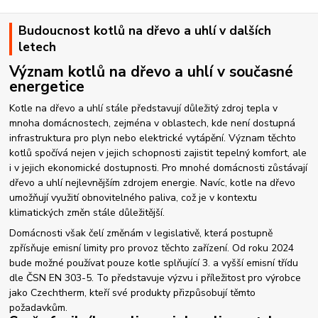
Budoucnost kotlů na dřevo a uhlí v dalších
letech
Význam kotlů na dřevo a uhlí v současné
energetice
Kotle na dřevo a uhlí stále představují důležitý zdroj tepla v
mnoha domácnostech, zejména v oblastech, kde není dostupná
infrastruktura pro plyn nebo elektrické vytápění. Význam těchto
kotlů spočívá nejen v jejich schopnosti zajistit tepelný komfort, ale
i v jejich ekonomické dostupnosti. Pro mnohé domácnosti zůstávají
dřevo a uhlí nejlevnějším zdrojem energie. Navíc, kotle na dřevo
umožňují využití obnovitelného paliva, což je v kontextu
klimatických změn stále důležitější.
Domácnosti však čelí změnám v legislativě, která postupně
zpřísňuje emisní limity pro provoz těchto zařízení. Od roku 2024
bude možné používat pouze kotle splňující 3. a vyšší emisní třídu
dle ČSN EN 303-5. To představuje výzvu i příležitost pro výrobce
jako Czechtherm, kteří své produkty přizpůsobují těmto
požadavkům.