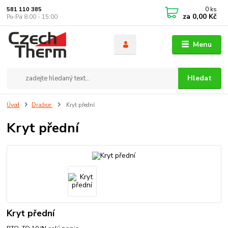
0
ks
581 110 385
za
0,00 Kč
Po-Pá 8:00 - 15:00
Menu
Hledat
Úvod
Dražice
Kryt přední
Kryt přední
Kryt přední