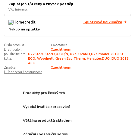
Zaplať jen 1/4 ceny a zbytek později
Více informací
Splátková kalkulačka
Nákup na splátky
Číslo produktu:
16225686
Distributor:
Czechtherm
použitelné pro
U22,U22C,U22D,U22P/N, U26, U26ND,U26 model 2010, U
kotle:
ECO, Woodpell, Green Eco Therm, HerculesDUO, DUO 2013,
A0C
Značka:
Czechtherm
Hlídat cenu / dostupnost
Produkty pro český trh
Vysoká kvalita zpracování
Většina produktů skladem
Záruční i pozáruční servis