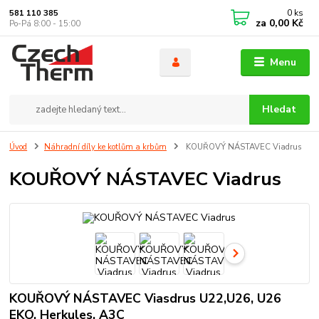
0
ks
581 110 385
za
0,00 Kč
Po-Pá 8:00 - 15:00
Menu
Hledat
Úvod
Náhradní díly ke kotlům a krbům
KOUŘOVÝ NÁSTAVEC Viadrus
KOUŘOVÝ NÁSTAVEC Viadrus
KOUŘOVÝ NÁSTAVEC Viasdrus U22,U26, U26
EKO, Herkules, A3C