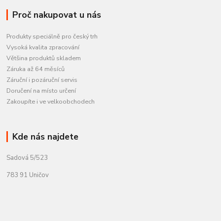
Proč nakupovat u nás
Produkty speciálně pro český trh
Vysoká kvalita zpracování
Většina produktů skladem
Záruka až 64 měsíců
Záruční i pozáruční servis
Doručení na místo určení
Zakoupíte i ve velkoobchodech
Kde nás najdete
Sadová 5/523
783 91 Uničov