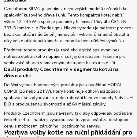
Czechtherm SILVA je jedním z nejnovějších modelů určených ke
spalování kusového dřeva i uhlí. Tento kompaktní kotel nabízí
výkon 12-24 kW a splňuje podmínky 5. emisní třídy dle ČSN EN
303-5 i směrnici o Ekodesignu. Hlavní výhodou je možnost provozu
bez akumulační nádrže při jmenovitém výkonu či snadná obsluha
díky velké přikládací komoře a jednoduchému čištění výměníku.
Předností tohoto produktu je také ekologické spalování bez
nutnosti elektrického napájení, což jej činí ideálním řešením pro
venkovské oblasti s omezeným přístupem k elektrické síti.
Další produkty Czechtherm v segmentu kotlů na
dřevo a uhlí
Dalšími vysoce hodnocenými produkty jsou například HORAL
COMBI (16 nebo 22 kW), který kombinuje odhořívací způsob
spalování se zplynováním, nebo robustní litinové modely řady LUFI
BIO s prodlouženou životností a až 64 měsíců záruky.
Produkty Czechtherm jsou navrženy tak, aby odpovídaly potřebám
českého trhu – nabízejí vysokou kvalitu zpracování za dostupnou
cenu s možnostmi záručního i pozáručního servisu.
Pozitiva volby kotle na ruční přikládání pro