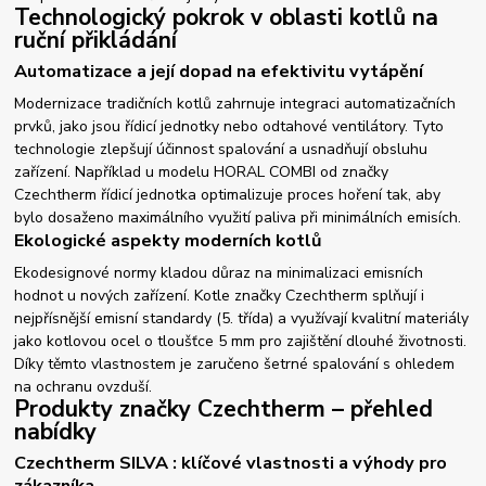
Technologický pokrok v oblasti kotlů na
ruční přikládání
Automatizace a její dopad na efektivitu vytápění
Modernizace tradičních kotlů zahrnuje integraci automatizačních
prvků, jako jsou řídicí jednotky nebo odtahové ventilátory. Tyto
technologie zlepšují účinnost spalování a usnadňují obsluhu
zařízení. Například u modelu HORAL COMBI od značky
Czechtherm řídicí jednotka optimalizuje proces hoření tak, aby
bylo dosaženo maximálního využití paliva při minimálních emisích.
Ekologické aspekty moderních kotlů
Ekodesignové normy kladou důraz na minimalizaci emisních
hodnot u nových zařízení. Kotle značky Czechtherm splňují i
nejpřísnější emisní standardy (5. třída) a využívají kvalitní materiály
jako kotlovou ocel o tloušťce 5 mm pro zajištění dlouhé životnosti.
Díky těmto vlastnostem je zaručeno šetrné spalování s ohledem
na ochranu ovzduší.
Produkty značky Czechtherm – přehled
nabídky
Czechtherm SILVA : klíčové vlastnosti a výhody pro
zákazníka