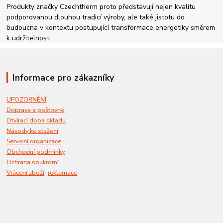
Produkty značky Czechtherm proto představují nejen kvalitu
podporovanou dlouhou tradicí výroby, ale také jistotu do
budoucna v kontextu postupující transformace energetiky směrem
k udržitelnosti.
Informace pro zákazníky
UPOZORNĚNÍ
Doprava a poštovné
Otvírací doba skladu
Návody ke stažení
Servisní organizace
Obchodní podmínky
Ochrana soukromí
,
Vrácení zboží
reklamace