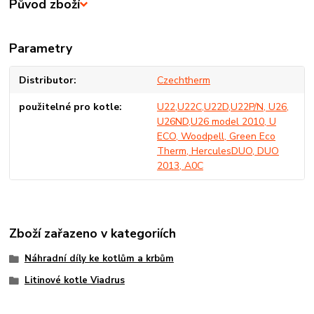
Původ zboží
Parametry
Distributor
Czechtherm
použitelné pro kotle
U22,U22C,U22D,U22P/N, U26,
U26ND,U26 model 2010, U
ECO, Woodpell, Green Eco
Therm, HerculesDUO, DUO
2013, A0C
Zboží zařazeno v kategoriích
Náhradní díly ke kotlům a krbům
Litinové kotle Viadrus