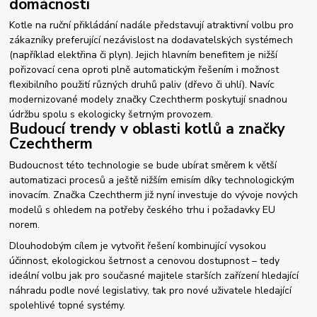
domácnosti
Kotle na ruční přikládání nadále představují atraktivní volbu pro
zákazníky preferující nezávislost na dodavatelských systémech
(například elektřina či plyn). Jejich hlavním benefitem je nižší
pořizovací cena oproti plně automatickým řešením i možnost
flexibilního použití různých druhů paliv (dřevo či uhlí). Navíc
modernizované modely značky Czechtherm poskytují snadnou
údržbu spolu s ekologicky šetrným provozem.
Budoucí trendy v oblasti kotlů a značky
Czechtherm
Budoucnost této technologie se bude ubírat směrem k větší
automatizaci procesů a ještě nižším emisím díky technologickým
inovacím. Značka Czechtherm již nyní investuje do vývoje nových
modelů s ohledem na potřeby českého trhu i požadavky EU
norem.
Dlouhodobým cílem je vytvořit řešení kombinující vysokou
účinnost, ekologickou šetrnost a cenovou dostupnost – tedy
ideální volbu jak pro současné majitele starších zařízení hledající
náhradu podle nové legislativy, tak pro nové uživatele hledající
spolehlivé topné systémy.