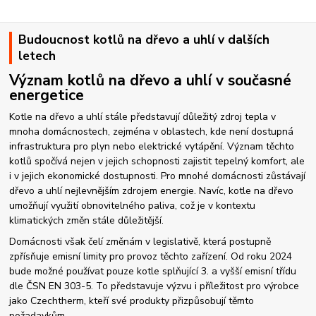
Budoucnost kotlů na dřevo a uhlí v dalších
letech
Význam kotlů na dřevo a uhlí v současné
energetice
Kotle na dřevo a uhlí stále představují důležitý zdroj tepla v
mnoha domácnostech, zejména v oblastech, kde není dostupná
infrastruktura pro plyn nebo elektrické vytápění. Význam těchto
kotlů spočívá nejen v jejich schopnosti zajistit tepelný komfort, ale
i v jejich ekonomické dostupnosti. Pro mnohé domácnosti zůstávají
dřevo a uhlí nejlevnějším zdrojem energie. Navíc, kotle na dřevo
umožňují využití obnovitelného paliva, což je v kontextu
klimatických změn stále důležitější.
Domácnosti však čelí změnám v legislativě, která postupně
zpřísňuje emisní limity pro provoz těchto zařízení. Od roku 2024
bude možné používat pouze kotle splňující 3. a vyšší emisní třídu
dle ČSN EN 303-5. To představuje výzvu i příležitost pro výrobce
jako Czechtherm, kteří své produkty přizpůsobují těmto
požadavkům.