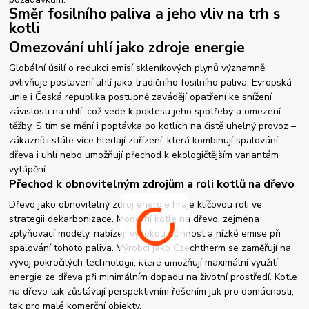
Směr fosilního paliva a jeho vliv na trh s
kotli
Omezování uhlí jako zdroje energie
Globální úsilí o redukci emisí skleníkových plynů významně
ovlivňuje postavení uhlí jako tradičního fosilního paliva. Evropská
unie i Česká republika postupně zavádějí opatření ke snížení
závislosti na uhlí, což vede k poklesu jeho spotřeby a omezení
těžby. S tím se mění i poptávka po kotlích na čistě uhelný provoz –
zákazníci stále více hledají zařízení, která kombinují spalování
dřeva i uhlí nebo umožňují přechod k ekologičtějším variantám
vytápění.
Přechod k obnovitelným zdrojům a roli kotlů na dřevo
Dřevo jako obnovitelný zdroj energie hraje klíčovou roli ve
strategii dekarbonizace. Moderní kotle na dřevo, zejména
zplyňovací modely, nabízejí vysokou účinnost a nízké emise při
spalování tohoto paliva. Výrobci jako Czechtherm se zaměřují na
vývoj pokročilých technologií, které umožňují maximální využití
energie ze dřeva při minimálním dopadu na životní prostředí. Kotle
na dřevo tak zůstávají perspektivním řešením jak pro domácnosti,
tak pro malé komerční objekty.