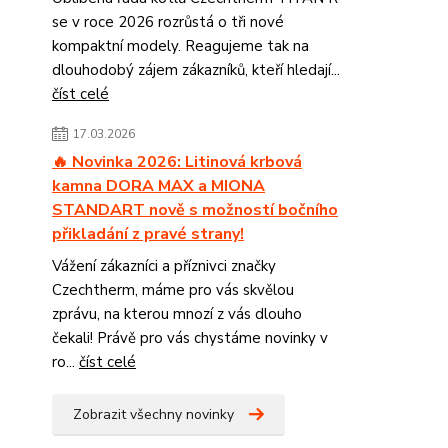
se v roce 2026 rozrůstá o tři nové
kompaktní modely. Reagujeme tak na
dlouhodobý zájem zákazníků, kteří hledají...
číst celé
17.03.2026
🔥 Novinka 2026: Litinová krbová
kamna DORA MAX a MIONA
STANDART nově s možností bočního
přikladání z pravé strany!
Vážení zákazníci a příznivci značky
Czechtherm, máme pro vás skvělou
zprávu, na kterou mnozí z vás dlouho
čekali! Právě pro vás chystáme novinky v
ro...
číst celé
Zobrazit všechny novinky