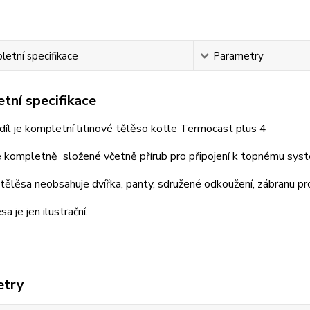
etní specifikace
Parametry
tní specifikace
díl je kompletní litinové tělěso kotle Termocast plus 4
e kompletně složené včetně přírub pro připojení k topnému sys
ělěsa neobsahuje dvířka, panty, sdružené odkoužení, zábranu pr
a je jen ilustrační.
etry