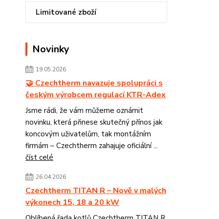
Limitované zboží
Novinky
19.05.2026
🤝 Czechtherm navazuje spolupráci s
českým výrobcem regulací KTR-Adex
Jsme rádi, že vám můžeme oznámit
novinku, která přinese skutečný přínos jak
koncovým uživatelům, tak montážním
firmám – Czechtherm zahajuje oficiální ...
číst celé
26.04.2026
Czechtherm TITAN R – Nově v malých
výkonech 15, 18 a 20 kW
Oblíbená řada kotlů Czechtherm TITAN R