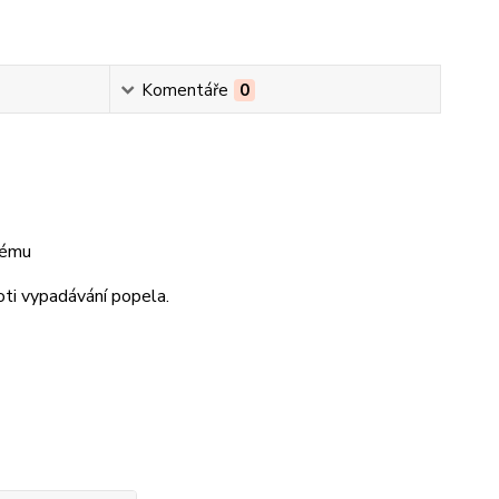
Komentáře
0
tému
oti vypadávání popela.