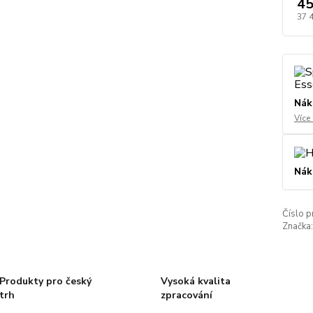
45
37 
Nák
Více
Nák
Číslo p
Značka:
Produkty pro český
Vysoká kvalita
trh
zpracování