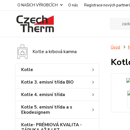
O NAŠICH VÝROBCÍCH
O nás
Registrace nových partner
Úvod
N
Kotle a krbová kamna
Kotl
Kotle
Kotle 3. emisní třída BIO
Kotle 4. emisní třída
Kotle 5. emisní třída a s
Ekodesignem
Kotle- PRÉMIOVÁ KVALITA -