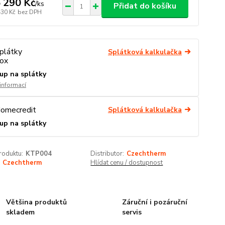
 290 Kč
/
ks
Přidat do košíku
430 Kč
bez DPH
Splátková kalkulačka
up na splátky
 informací
Splátková kalkulačka
up na splátky
roduktu:
KTP004
Distributor:
Czechtherm
Czechtherm
Hlídat cenu / dostupnost
Většina produktů
Záruční i pozáruční
skladem
servis