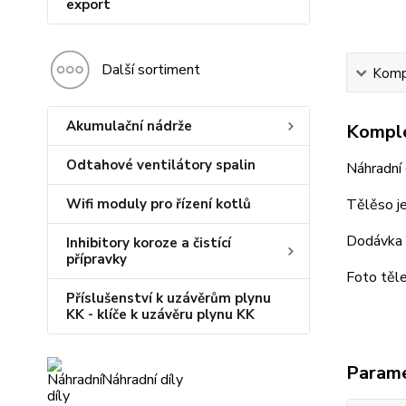
export
Další sortiment
Kompl
Akumulační nádrže
Komple
Odtahové ventilátory spalin
Náhradní 
Wifi moduly pro řízení kotlů
Tělěso j
Dodávka t
Inhibitory koroze a čistící
přípravky
Foto těles
Příslušenství k uzávěrům plynu
KK - klíče k uzávěru plynu KK
Param
Náhradní díly