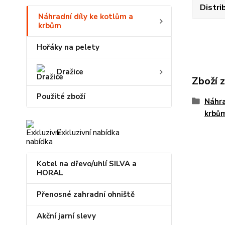
Distri
Náhradní díly ke kotlům a
krbům
Hořáky na pelety
Dražice
Zboží 
Použité zboží
Náhra
krbů
Exkluzivní nabídka
Kotel na dřevo/uhlí SILVA a
HORAL
Přenosné zahradní ohniště
Akční jarní slevy