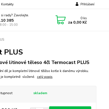
Kontakty
Přihlášení
 si rady? Zavolejte.
0
ks
110 385
za
0,00 Kč
8:00 - 15:00
LUS
st PLUS
ové litinové těleso 4čl Termocast PLUS
í díl je kompletní litinové tělěso kotle k danému výrobku.
 je kompletně složené.
celý popis
tupnost
skladem