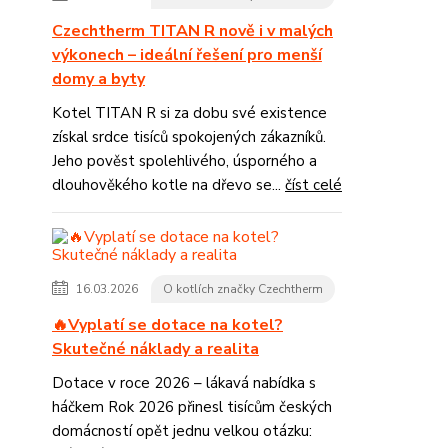
Czechtherm TITAN R nově i v malých
výkonech – ideální řešení pro menší
domy a byty
Kotel TITAN R si za dobu své existence
získal srdce tisíců spokojených zákazníků.
Jeho pověst spolehlivého, úsporného a
dlouhověkého kotle na dřevo se...
číst celé
16.03.2026
O kotlích značky Czechtherm
🔥Vyplatí se dotace na kotel?
Skutečné náklady a realita
Dotace v roce 2026 – lákavá nabídka s
háčkem Rok 2026 přinesl tisícům českých
domácností opět jednu velkou otázku: