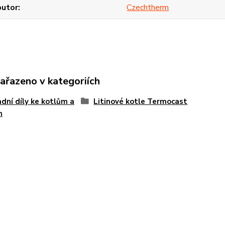
butor
Czechtherm
zařazeno v kategoriích
dní díly ke kotlům a
Litinové kotle Termocast
m