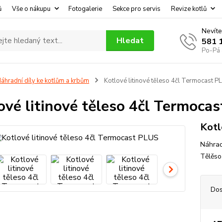
ů
Vše o nákupu
Fotogalerie
Sekce pro servis
Revize kotlů
Nevíte
Hledat
581 
Po-Pá 
áhradní díly ke kotlům a krbům
Kotlové litinové těleso 4čl Termocast P
ové litinové těleso 4čl Termoca
Kotl
Náhradn
Tělěso
Dos