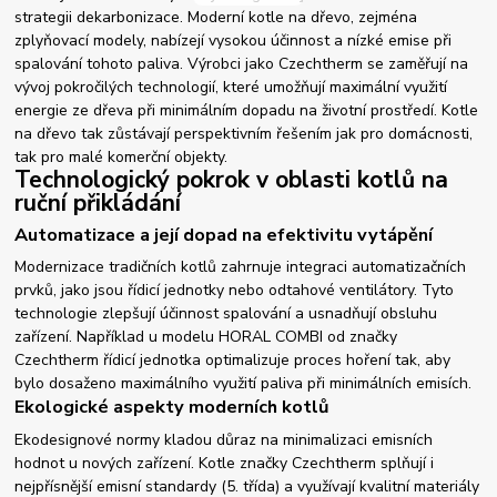
strategii dekarbonizace. Moderní kotle na dřevo, zejména
zplyňovací modely, nabízejí vysokou účinnost a nízké emise při
spalování tohoto paliva. Výrobci jako Czechtherm se zaměřují na
vývoj pokročilých technologií, které umožňují maximální využití
energie ze dřeva při minimálním dopadu na životní prostředí. Kotle
na dřevo tak zůstávají perspektivním řešením jak pro domácnosti,
tak pro malé komerční objekty.
Technologický pokrok v oblasti kotlů na
ruční přikládání
Automatizace a její dopad na efektivitu vytápění
Modernizace tradičních kotlů zahrnuje integraci automatizačních
prvků, jako jsou řídicí jednotky nebo odtahové ventilátory. Tyto
technologie zlepšují účinnost spalování a usnadňují obsluhu
zařízení. Například u modelu HORAL COMBI od značky
Czechtherm řídicí jednotka optimalizuje proces hoření tak, aby
bylo dosaženo maximálního využití paliva při minimálních emisích.
Ekologické aspekty moderních kotlů
Ekodesignové normy kladou důraz na minimalizaci emisních
hodnot u nových zařízení. Kotle značky Czechtherm splňují i
nejpřísnější emisní standardy (5. třída) a využívají kvalitní materiály