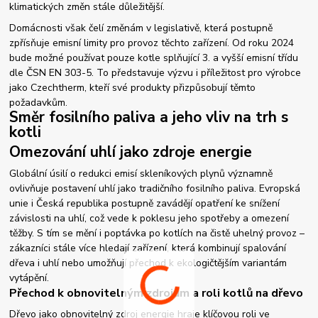
klimatických změn stále důležitější.
Domácnosti však čelí změnám v legislativě, která postupně
zpřísňuje emisní limity pro provoz těchto zařízení. Od roku 2024
bude možné používat pouze kotle splňující 3. a vyšší emisní třídu
dle ČSN EN 303-5. To představuje výzvu i příležitost pro výrobce
jako Czechtherm, kteří své produkty přizpůsobují těmto
požadavkům.
Směr fosilního paliva a jeho vliv na trh s
kotli
Omezování uhlí jako zdroje energie
Globální úsilí o redukci emisí skleníkových plynů významně
ovlivňuje postavení uhlí jako tradičního fosilního paliva. Evropská
unie i Česká republika postupně zavádějí opatření ke snížení
závislosti na uhlí, což vede k poklesu jeho spotřeby a omezení
těžby. S tím se mění i poptávka po kotlích na čistě uhelný provoz –
zákazníci stále více hledají zařízení, která kombinují spalování
dřeva i uhlí nebo umožňují přechod k ekologičtějším variantám
vytápění.
Přechod k obnovitelným zdrojům a roli kotlů na dřevo
Dřevo jako obnovitelný zdroj energie hraje klíčovou roli ve