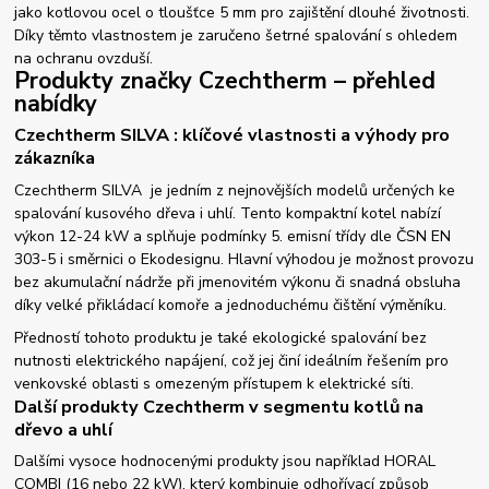
jako kotlovou ocel o tloušťce 5 mm pro zajištění dlouhé životnosti.
Díky těmto vlastnostem je zaručeno šetrné spalování s ohledem
na ochranu ovzduší.
Produkty značky Czechtherm – přehled
nabídky
Czechtherm SILVA : klíčové vlastnosti a výhody pro
zákazníka
Czechtherm SILVA je jedním z nejnovějších modelů určených ke
spalování kusového dřeva i uhlí. Tento kompaktní kotel nabízí
výkon 12-24 kW a splňuje podmínky 5. emisní třídy dle ČSN EN
303-5 i směrnici o Ekodesignu. Hlavní výhodou je možnost provozu
bez akumulační nádrže při jmenovitém výkonu či snadná obsluha
díky velké přikládací komoře a jednoduchému čištění výměníku.
Předností tohoto produktu je také ekologické spalování bez
nutnosti elektrického napájení, což jej činí ideálním řešením pro
venkovské oblasti s omezeným přístupem k elektrické síti.
Další produkty Czechtherm v segmentu kotlů na
dřevo a uhlí
Dalšími vysoce hodnocenými produkty jsou například HORAL
COMBI (16 nebo 22 kW), který kombinuje odhořívací způsob