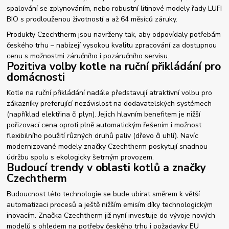
spalování se zplynováním, nebo robustní litinové modely řady LUFI
BIO s prodlouženou životností a až 64 měsíců záruky.
Produkty Czechtherm jsou navrženy tak, aby odpovídaly potřebám
českého trhu – nabízejí vysokou kvalitu zpracování za dostupnou
cenu s možnostmi záručního i pozáručního servisu.
Pozitiva volby kotle na ruční přikládání pro
domácnosti
Kotle na ruční přikládání nadále představují atraktivní volbu pro
zákazníky preferující nezávislost na dodavatelských systémech
(například elektřina či plyn). Jejich hlavním benefitem je nižší
pořizovací cena oproti plně automatickým řešením i možnost
flexibilního použití různých druhů paliv (dřevo či uhlí). Navíc
modernizované modely značky Czechtherm poskytují snadnou
údržbu spolu s ekologicky šetrným provozem.
Budoucí trendy v oblasti kotlů a značky
Czechtherm
Budoucnost této technologie se bude ubírat směrem k větší
automatizaci procesů a ještě nižším emisím díky technologickým
inovacím. Značka Czechtherm již nyní investuje do vývoje nových
modelů s ohledem na potřeby českého trhu i požadavky EU