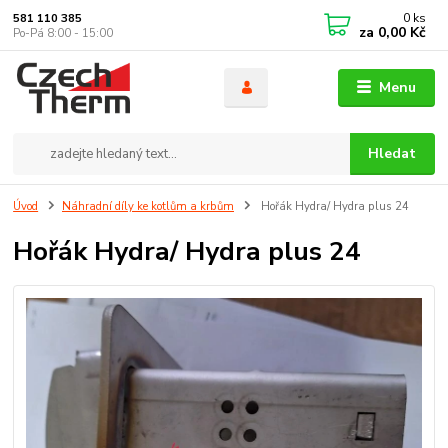
0
ks
581 110 385
za
0,00 Kč
Po-Pá 8:00 - 15:00
Menu
Hledat
Úvod
Náhradní díly ke kotlům a krbům
Hořák Hydra/ Hydra plus 24
Hořák Hydra/ Hydra plus 24