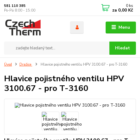
0
ks
581 110 385
za
0,00 Kč
Po-Pá 8:00 - 15:00
Menu
Hledat
Úvod
Dražice
Hlavice pojistného ventilu HPV 3100.67 - pro T-3160
Hlavice pojistného ventilu HPV
3100.67 - pro T-3160