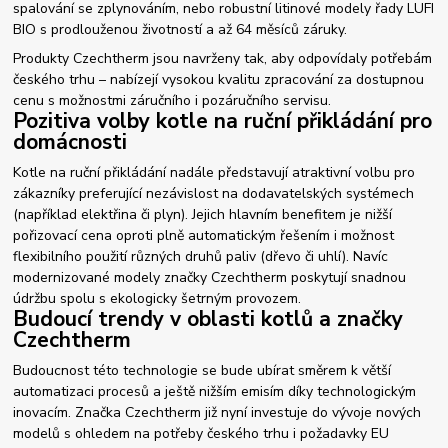
spalování se zplynováním, nebo robustní litinové modely řady LUFI
BIO s prodlouženou životností a až 64 měsíců záruky.
Produkty Czechtherm jsou navrženy tak, aby odpovídaly potřebám
českého trhu – nabízejí vysokou kvalitu zpracování za dostupnou
cenu s možnostmi záručního i pozáručního servisu.
Pozitiva volby kotle na ruční přikládání pro
domácnosti
Kotle na ruční přikládání nadále představují atraktivní volbu pro
zákazníky preferující nezávislost na dodavatelských systémech
(například elektřina či plyn). Jejich hlavním benefitem je nižší
pořizovací cena oproti plně automatickým řešením i možnost
flexibilního použití různých druhů paliv (dřevo či uhlí). Navíc
modernizované modely značky Czechtherm poskytují snadnou
údržbu spolu s ekologicky šetrným provozem.
Budoucí trendy v oblasti kotlů a značky
Czechtherm
Budoucnost této technologie se bude ubírat směrem k větší
automatizaci procesů a ještě nižším emisím díky technologickým
inovacím. Značka Czechtherm již nyní investuje do vývoje nových
modelů s ohledem na potřeby českého trhu i požadavky EU