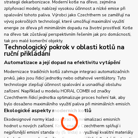
strategii dekarbonizace. Moderní kotle na dřevo, zejména
zplyňovací modely, nabízejí vysokou účinnost a nízké emise při
spalování tohoto paliva. Výrobci jako Czechtherm se zaměřují na
vývoj pokročilých technologií, které umožňují maximální využití
energie ze dřeva při minimálním dopadu na životní prostředí. Kotle
na dřevo tak zůstávají perspektivním řešením jak pro domácnosti,
tak pro malé komerční objekty.
Technologický pokrok v oblasti kotlů na
ruční přikládání
Automatizace a její dopad na efektivitu vytápění
Modernizace tradičních kotlů zahrnuje integraci automatizačních
prvků, jako jsou řídicí jednotky nebo odtahové ventilátory. Tyto
technologie zlepšují účinnost spalování a usnadňují obsluhu
zařízení. Například u modelu HORAL COMBI od značky
Czechtherm řídicí jednotka optimalizuje proces hoření tak, aby
bylo dosaženo maximálního využití paliva při minimálních emisích.
Ekologické aspekty moderních kotlů
Ekodesignové normy kladou důraz na minimalizaci emisních
hodnot u nových zařízení. Kotle značky Czechtherm splňují i
nejpřísnější emisní standardy (5. třída) a využívají kvalitní materiály