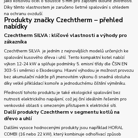
jako kotlovou ocel o tloušťce 5 mm pro zajištění dlouhé životnosti.
Díky těmto vlastnostem je zaručeno šetrné spalování s ohledem
na ochranu ovzduší.
Produkty značky Czechtherm – přehled
nabídky
Czechtherm SILVA : klíčové vlastnosti a výhody pro
zákazníka
Czechtherm SILVA je jedním z nejnovějších modelů určených ke
spalování kusového dřeva i uhlí. Tento kompaktní kotel nabízí
výkon 12-24 kW a splňuje podmínky 5. emisní třídy dle ČSN EN
303-5 i směrnici o Ekodesignu. Hlavní výhodou je možnost provozu
bez akumulační nádrže při jmenovitém výkonu či snadná obsluha
díky velké přikládací komoře a jednoduchému čištění výměníku.
Předností tohoto produktu je také ekologické spalování bez
nutnosti elektrického napájení, což jej činí ideálním řešením pro
venkovské oblasti s omezeným přístupem k elektrické síti.
Další produkty Czechtherm v segmentu kotlů na
dřevo a uhlí
Dalšími vysoce hodnocenými produkty jsou například HORAL
COMBI (16 nebo 22 kW), který kombinuje odhořívací způsob