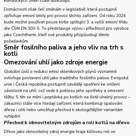
klimatických změn stále důležitější.
Domácnosti však čelí změnám v legislativě, která postupně
zpřísňuje emisní limity pro provoz těchto zařízení. Od roku 2024
bude možné používat pouze kotle splňující 3. a vyšší emisní třídu
dle ČSN EN 303-5. To představuje výzvu i příležitost pro výrobce
jako Czechtherm, kteří své produkty přizpůsobují těmto
požadavkům.
Směr fosilního paliva a jeho vliv na trh s
kotli
Omezování uhlí jako zdroje energie
Globální úsilí o redukci emisí skleníkových plynů významně
ovlivňuje postavení uhlí jako tradičního fosilního paliva. Evropská
unie i Česká republika postupně zavádějí opatření ke snížení
závislosti na uhlí, což vede k poklesu jeho spotřeby a omezení
těžby. S tím se mění i poptávka po kotlích na čistě uhelný provoz –
zákazníci stále více hledají zařízení, která kombinují spalování
dřeva i uhlí nebo umožňují přechod k ekologičtějším variantám
vytápění.
Přechod k obnovitelným zdrojům a roli kotlů na dřevo
Dřevo jako obnovitelný zdroj energie hraje klíčovou roli ve