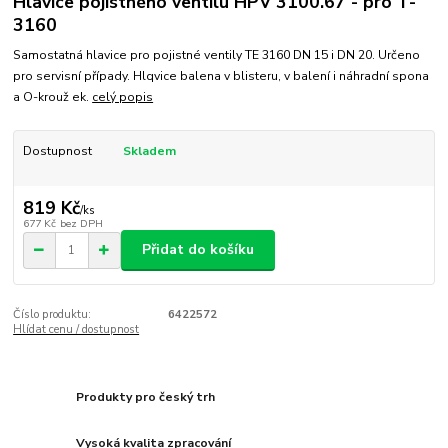
Hlavice pojistného ventilu HPV 3100.67 - pro T-
3160
Samostatná hlavice pro pojistné ventily TE 3160 DN 15 i DN 20. Určeno
pro servisní případy. Hlqvice balena v blisteru, v balení i náhradní spona
a O-krouž ek.
celý popis
Dostupnost
Skladem
819 Kč
/
ks
677 Kč
bez DPH
Přidat do košíku
Číslo produktu:
6422572
Hlídat cenu / dostupnost
Produkty pro český trh
Vysoká kvalita zpracování