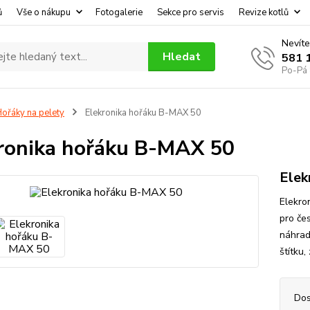
ů
Vše o nákupu
Fotogalerie
Sekce pro servis
Revize kotlů
Nevíte
Hledat
581 
Po-Pá 
ořáky na pelety
Elekronika hořáku B-MAX 50
ronika hořáku B-MAX 50
Elek
Elekro
pro če
náhrad
štítku,
Dos