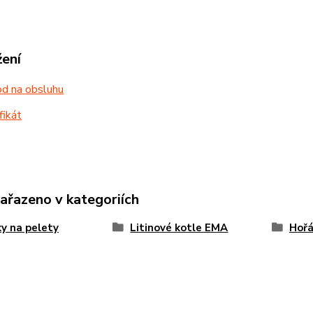
žení
d na obsluhu
fikát
zařazeno v kategoriích
y na pelety
Litinové kotle EMA
Hoř