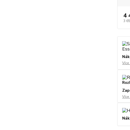
4 
3 6
Nák
Více
Roz
Zap
Více
Nák