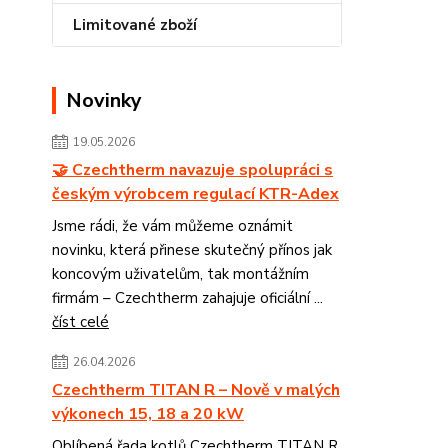
Limitované zboží
Novinky
19.05.2026
🤝 Czechtherm navazuje spolupráci s
českým výrobcem regulací KTR-Adex
Jsme rádi, že vám můžeme oznámit
novinku, která přinese skutečný přínos jak
koncovým uživatelům, tak montážním
firmám – Czechtherm zahajuje oficiální ...
číst celé
26.04.2026
Czechtherm TITAN R – Nově v malých
výkonech 15, 18 a 20 kW
Oblíbená řada kotlů Czechtherm TITAN R