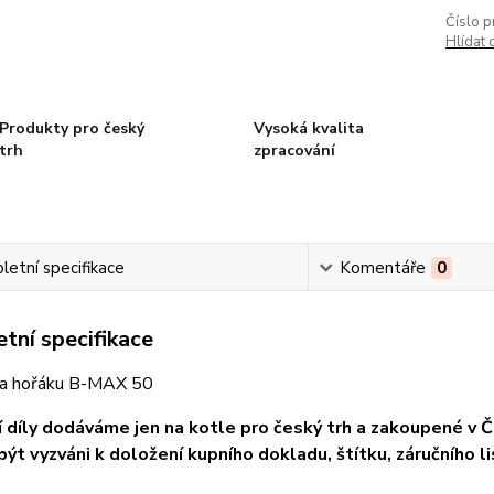
Číslo p
Hlídat 
Produkty pro český
Vysoká kvalita
trh
zpracování
etní specifikace
Komentáře
0
tní specifikace
ka hořáku B-MAX 50
 díly dodáváme jen na kotle pro český trh a zakoupené v ČR
ýt vyzváni k doložení kupního dokladu, štítku, záručního li