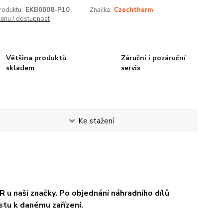
roduktu:
EKB0008-P10
Značka:
Czechtherm
cenu / dostupnost
Většina produktů
Záruční i pozáruční
skladem
servis
Ke stažení
 u naší značky. Po objednání náhradního dílů
stu k danému zařízení.