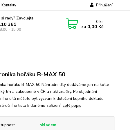
Kontakty
Přihlášení
 si rady? Zavolejte.
0
ks
110 385
za
0,00 Kč
8:00 - 15:00
ronika hořáku B-MAX 50
nika hořáku B-MAX 50 Náhradní díly dodáváme jen na kotle
ský trh a zakoupené v ČR u naší značky. Po objednání
ního dílů můžete být vyzváni k doložení kupního dokladu,
 záručního listu k danému zařízení.
celý popis
tupnost
skladem