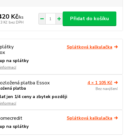
420 Kč
/
ks
Přidat do košíku
53 Kč
bez DPH
Splátková kalkulačka
up na splátky
 informací
4 × 1 105 Kč
ložená platba
Bez navýšení
lať jen 1/4 ceny a zbytek později
 informací
Splátková kalkulačka
up na splátky