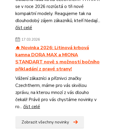
se v roce 2026 rozrůstá o tři nové
kompaktní modely. Reagujeme tak na
dlouhodobý zájem zákazníků, kteří hledají...
číst celé
17.03.2026
🔥 Novinka 2026: Litinová krbová
kamna DORA MAX a MIONA
STANDART nově s možností bočního
přikladání z pravé strany!
Vážení zákazníci a příznivci značky
Czechtherm, máme pro vás skvělou
zprávu, na kterou mnozí z vás dlouho
čekali! Právě pro vás chystáme novinky v
ro...
číst celé
Zobrazit všechny novinky