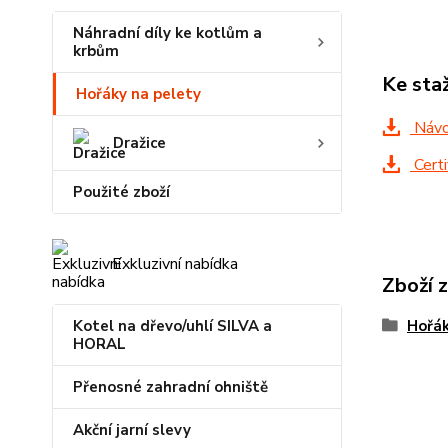
Náhradní díly ke kotlům a
krbům
Ke sta
Hořáky na pelety
Návo
Dražice
Certi
Použité zboží
Exkluzivní nabídka
Zboží 
Kotel na dřevo/uhlí SILVA a
Hořák
HORAL
Přenosné zahradní ohniště
Akční jarní slevy