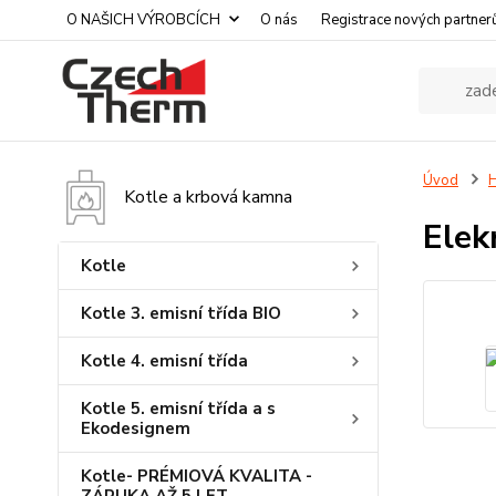
O NAŠICH VÝROBCÍCH
O nás
Registrace nových partner
Úvod
H
Kotle a krbová kamna
Elek
Kotle
Kotle 3. emisní třída BIO
Kotle 4. emisní třída
Kotle 5. emisní třída a s
Ekodesignem
Kotle- PRÉMIOVÁ KVALITA -