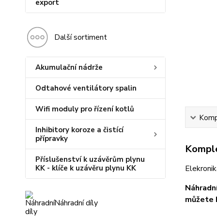
export
Další sortiment
Akumulační nádrže
Odtahové ventilátory spalin
Wifi moduly pro řízení kotlů
Kompl
Inhibitory koroze a čistící
přípravky
Komple
Příslušenství k uzávěrům plynu
KK - klíče k uzávěru plynu KK
Elekroni
Náhradní
můžete b
Náhradní díly