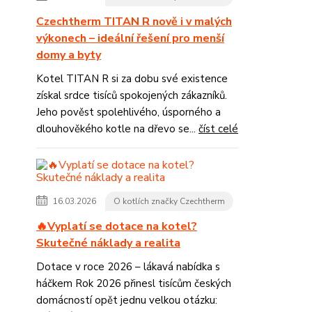
Czechtherm TITAN R nově i v malých
výkonech – ideální řešení pro menší
domy a byty
Kotel TITAN R si za dobu své existence
získal srdce tisíců spokojených zákazníků.
Jeho pověst spolehlivého, úsporného a
dlouhověkého kotle na dřevo se...
číst celé
16.03.2026
O kotlích značky Czechtherm
🔥Vyplatí se dotace na kotel?
Skutečné náklady a realita
Dotace v roce 2026 – lákavá nabídka s
háčkem Rok 2026 přinesl tisícům českých
domácností opět jednu velkou otázku: