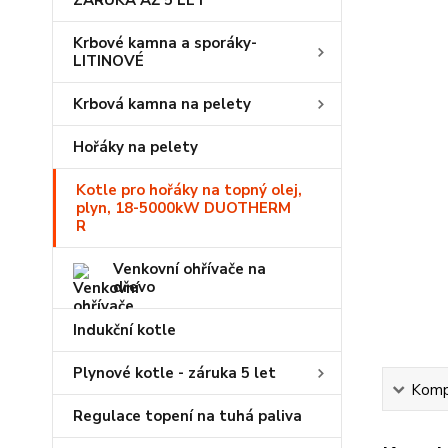
ZÁRUKA AŽ 5 LET
Krbové kamna a sporáky-
LITINOVÉ
Krbová kamna na pelety
Hořáky na pelety
Kotle pro hořáky na topný olej,
plyn, 18-5000kW DUOTHERM
R
Venkovní ohřívače na
dřevo
Indukční kotle
Plynové kotle - záruka 5 let
Kompl
Regulace topení na tuhá paliva