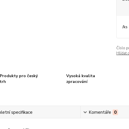
/
ks
Číslo p
Hlídat 
Produkty pro český
Vysoká kvalita
trh
zpracování
etní specifikace
Komentáře
0