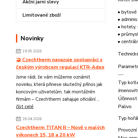
Akční jarní slevy
• bytové
Limitované zboží
• adminis
• hotely,
• průmys
Novinky
• centrál
19.05.2026
Technick
🤝 Czechtherm navazuje spolupráci s
Paramet
českým výrobcem regulací KTR-Adex
---
Jsme rádi, že vám můžeme oznámit
Typ kotl
novinku, která přinese skutečný přínos jak
Jmenovit
koncovým uživatelům, tak montážním
Účinnost
firmám – Czechtherm zahajuje oficiální ...
Palivo
číst celé
Typ hořá
26.04.2026
Czechtherm TITAN R – Nově v malých
Provozní
výkonech 15, 18 a 20 kW