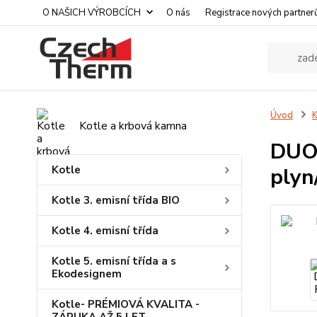
O NAŠICH VÝROBCÍCH
O nás
Registrace nových partner
Úvod
K
Kotle a krbová kamna
DUOT
Kotle
plyn
Kotle 3. emisní třída BIO
Kotle 4. emisní třída
Kotle 5. emisní třída a s
Ekodesignem
Kotle- PRÉMIOVÁ KVALITA -