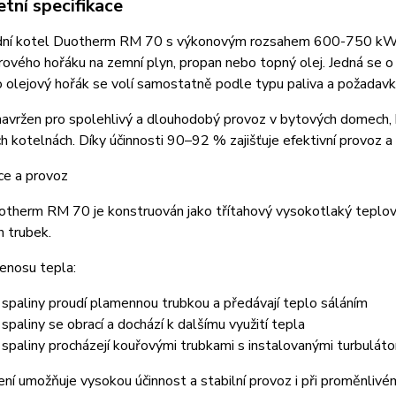
tní specifikace
ní kotel Duotherm RM 70 s výkonovým rozsahem 600-750 kW je 
rového hořáku na zemní plyn, propan nebo topný olej. Jedná se 
 olejový hořák se volí samostatně podle typu paliva a požadavků
navržen pro spolehlivý a dlouhodobý provoz v bytových domech,
ch kotelnách. Díky účinnosti 90–92 % zajišťuje efektivní provoz a 
ce a provoz
therm RM 70 je konstruován jako třítahový vysokotlaký teplovo
 trubek.
řenosu tepla:
– spaliny proudí plamennou trubkou a předávají teplo sáláním
– spaliny se obrací a dochází k dalšímu využití tepla
– spaliny procházejí kouřovými trubkami s instalovanými turbuláto
ní umožňuje vysokou účinnost a stabilní provoz i při proměnlivém