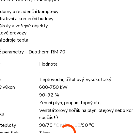
 domy a rezidenční komplexy
trativní a komerční budovy
 školy a veřejné objekty
lové provozy
ní zdroje tepla
é parametry – Duotherm RM 70
r
Hodnota
---
e
Teplovodní, třítahový, vysokotlaký
ý výkon
600-750 kW
90–92 %
Zemní plyn, propan, topný olej
Ventilátorový hořák na plyn, olejový nebo ko
ku
součástí)
 teploty
90/70 °C nebo 110/90 °C