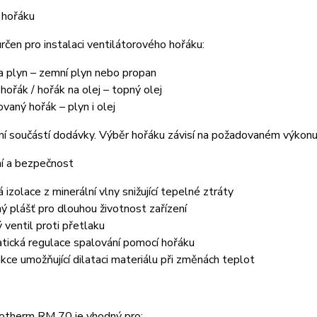
 hořáku
určen pro instalaci ventilátorového hořáku:
a plyn – zemní plyn nebo propan
 hořák / hořák na olej – topný olej
vaný hořák – plyn i olej
ní součástí dodávky. Výběr hořáku závisí na požadovaném výko
í a bezpečnost
 izolace z minerální vlny snižující tepelné ztráty
ý plášť pro dlouhou životnost zařízení
ý ventil proti přetlaku
tická regulace spalování pomocí hořáku
kce umožňující dilataci materiálu při změnách teplot
otherm RM 70 je vhodný pro: