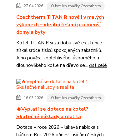
27.04.2026
O kotlích značky Czechtherm
Czechtherm TITAN R nově i v malých
výkonech – ideální řešení pro menší
domy a byty
Kotel TITAN R si za dobu své existence
získal srdce tisíců spokojených zákazníků.
Jeho pověst spolehlivého, úsporného a
dlouhověkého kotle na dřevo se...
číst celé
16.03.2026
O kotlích značky Czechtherm
🔥Vyplatí se dotace na kotel?
Skutečné náklady a realita
Dotace v roce 2026 – lákavá nabídka s
háčkem Rok 2026 přinesl tisícům českých