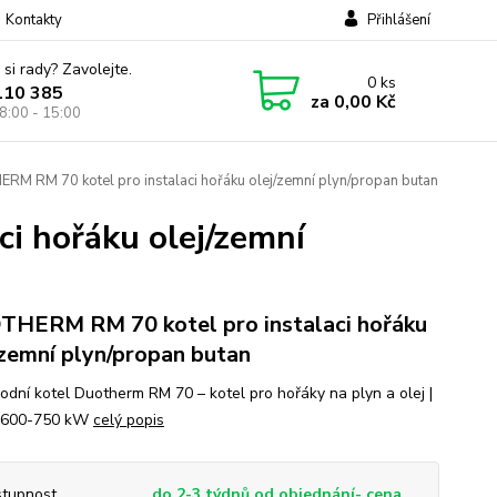
Kontakty
Přihlášení
 si rady? Zavolejte.
0
ks
110 385
za
0,00 Kč
8:00 - 15:00
M RM 70 kotel pro instalaci hořáku olej/zemní plyn/propan butan
i hořáku olej/zemní
HERM RM 70 kotel pro instalaci hořáku
/zemní plyn/propan butan
odní kotel Duotherm RM 70 – kotel pro hořáky na plyn a olej |
 600-750 kW
celý popis
tupnost
do 2-3 týdnů od objednání- cena