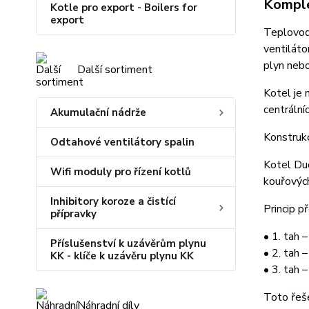
Komple
Kotle pro export - Boilers for
export
Teplovod
ventiláto
plyn nebo
Další sortiment
Kotel je 
centrální
Akumulační nádrže
Konstruk
Odtahové ventilátory spalin
Kotel Duo
Wifi moduly pro řízení kotlů
kouřových
Inhibitory koroze a čistící
Princip p
přípravky
• 1. tah 
Příslušenství k uzávěrům plynu
• 2. tah 
KK - klíče k uzávěru plynu KK
• 3. tah 
Toto řeše
Náhradní díly