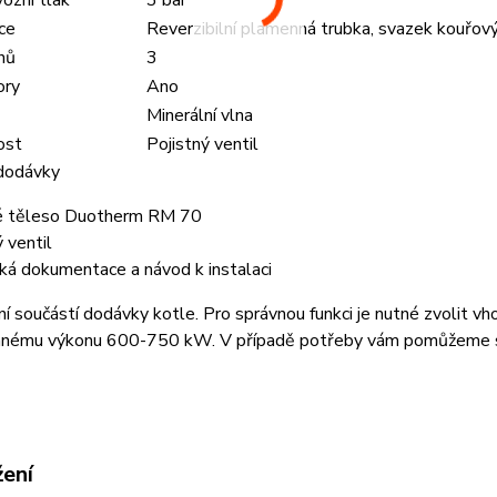
ozní tlak
3 bar
ce
Reverzibilní plamenná trubka, svazek kouřov
hů
3
ory
Ano
Minerální vlna
ost
Pojistný ventil
dodávky
é těleso Duotherm RM 70
ý ventil
ká dokumentace a návod k instalaci
í součástí dodávky kotle. Pro správnou funkci je nutné zvolit vh
nému výkonu 600-750 kW. V případě potřeby vám pomůžeme s
žení