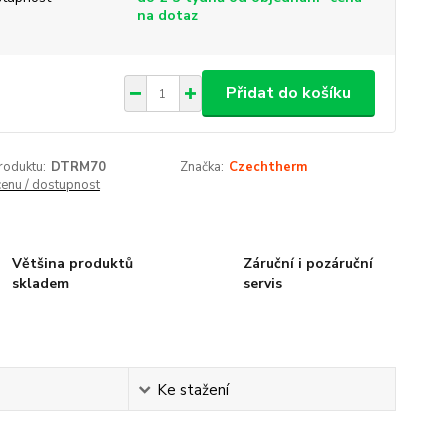
na dotaz
Přidat do košíku
roduktu:
DTRM70
Značka:
Czechtherm
cenu / dostupnost
Většina produktů
Záruční i pozáruční
skladem
servis
Ke stažení