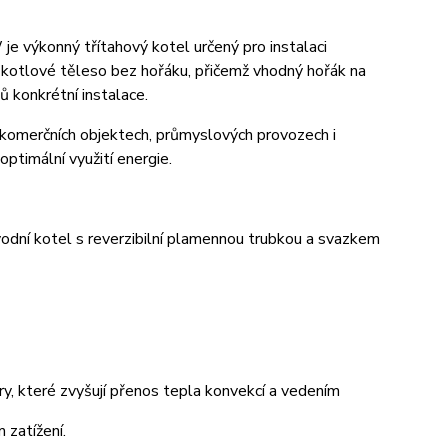
výkonný třítahový kotel určený pro instalaci
o kotlové těleso bez hořáku, přičemž vhodný hořák na
 konkrétní instalace.
 komerčních objektech, průmyslových provozech i
optimální využití energie.
dní kotel s reverzibilní plamennou trubkou a svazkem
ry, které zvyšují přenos tepla konvekcí a vedením
 zatížení.