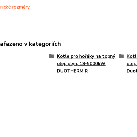
nické rozměry
zařazeno v kategoriích
Kotle pro hořáky na topný
Kotl
olej, plyn, 18-5000kW
olej
DUOTHERM R
Duo