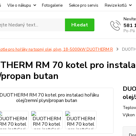
ů
Vše o nákupu
Fotogalerie
Sekce pro servis
Revize kotlů
Nevíte
Hledat
581 
Po-Pá 
otle pro hořáky na topný olej, plyn, 18-5000kW DUOTHERM R
DUOTHER
HERM RM 70 kotel pro instalac
/propan butan
DUOT
olej
Teplov
Výkon
Dos