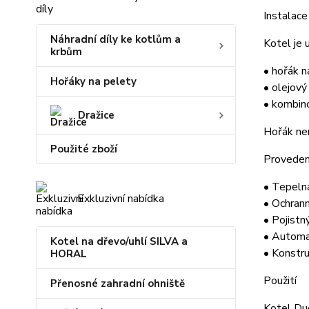
Instalace
Náhradní díly ke kotlům a
Kotel je 
krbům
• hořák n
Hořáky na pelety
• olejový
• kombino
Dražice
Hořák ne
Použité zboží
Proveden
• Tepelná
Exkluzivní nabídka
• Ochrann
• Pojistn
• Automa
Kotel na dřevo/uhlí SILVA a
• Konstru
HORAL
Použití
Přenosné zahradní ohniště
Kotel Du