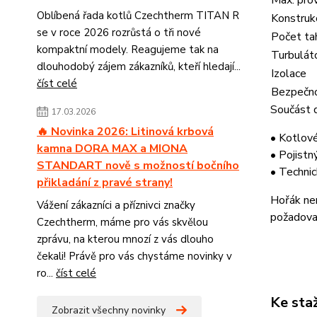
Max. prov
Oblíbená řada kotlů Czechtherm TITAN R
Konstruk
se v roce 2026 rozrůstá o tři nové
Počet ta
kompaktní modely. Reagujeme tak na
Turbulát
dlouhodobý zájem zákazníků, kteří hledají...
Izolace
číst celé
Bezpečn
Součást 
17.03.2026
🔥 Novinka 2026: Litinová krbová
• Kotlov
kamna DORA MAX a MIONA
• Pojistn
STANDART nově s možností bočního
• Technic
přikladání z pravé strany!
Hořák nen
Vážení zákazníci a příznivci značky
požadova
Czechtherm, máme pro vás skvělou
zprávu, na kterou mnozí z vás dlouho
čekali! Právě pro vás chystáme novinky v
ro...
číst celé
Ke sta
Zobrazit všechny novinky