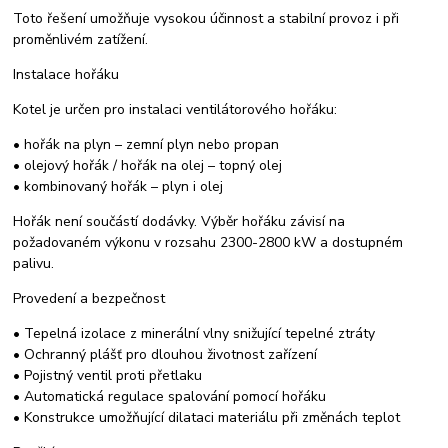
Toto řešení umožňuje vysokou účinnost a stabilní provoz i při
proměnlivém zatížení.
Instalace hořáku
Kotel je určen pro instalaci ventilátorového hořáku:
• hořák na plyn – zemní plyn nebo propan
• olejový hořák / hořák na olej – topný olej
• kombinovaný hořák – plyn i olej
Hořák není součástí dodávky. Výběr hořáku závisí na
požadovaném výkonu v rozsahu 2300-2800 kW a dostupném
palivu.
Provedení a bezpečnost
• Tepelná izolace z minerální vlny snižující tepelné ztráty
• Ochranný plášť pro dlouhou životnost zařízení
• Pojistný ventil proti přetlaku
• Automatická regulace spalování pomocí hořáku
• Konstrukce umožňující dilataci materiálu při změnách teplot