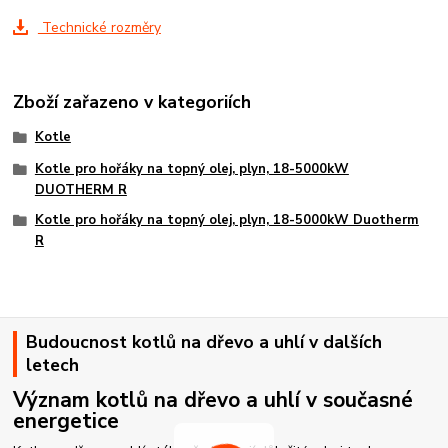
Technické rozměry
Zboží zařazeno v kategoriích
Kotle
Kotle pro hořáky na topný olej, plyn, 18-5000kW
DUOTHERM R
Kotle pro hořáky na topný olej, plyn, 18-5000kW Duotherm
R
Budoucnost kotlů na dřevo a uhlí v dalších
letech
Význam kotlů na dřevo a uhlí v současné
energetice