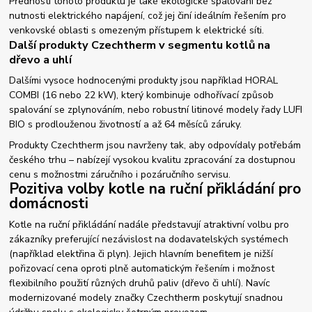
Předností tohoto produktu je také ekologické spalování bez
nutnosti elektrického napájení, což jej činí ideálním řešením pro
venkovské oblasti s omezeným přístupem k elektrické síti.
Další produkty Czechtherm v segmentu kotlů na
dřevo a uhlí
Dalšími vysoce hodnocenými produkty jsou například HORAL
COMBI (16 nebo 22 kW), který kombinuje odhořívací způsob
spalování se zplynováním, nebo robustní litinové modely řady LUFI
BIO s prodlouženou životností a až 64 měsíců záruky.
Produkty Czechtherm jsou navrženy tak, aby odpovídaly potřebám
českého trhu – nabízejí vysokou kvalitu zpracování za dostupnou
cenu s možnostmi záručního i pozáručního servisu.
Pozitiva volby kotle na ruční přikládání pro
domácnosti
Kotle na ruční přikládání nadále představují atraktivní volbu pro
zákazníky preferující nezávislost na dodavatelských systémech
(například elektřina či plyn). Jejich hlavním benefitem je nižší
pořizovací cena oproti plně automatickým řešením i možnost
flexibilního použití různých druhů paliv (dřevo či uhlí). Navíc
modernizované modely značky Czechtherm poskytují snadnou