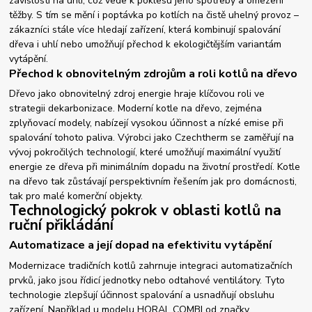
závislosti na uhlí, což vede k poklesu jeho spotřeby a omezení
těžby. S tím se mění i poptávka po kotlích na čistě uhelný provoz –
zákazníci stále více hledají zařízení, která kombinují spalování
dřeva i uhlí nebo umožňují přechod k ekologičtějším variantám
vytápění.
Přechod k obnovitelným zdrojům a roli kotlů na dřevo
Dřevo jako obnovitelný zdroj energie hraje klíčovou roli ve
strategii dekarbonizace. Moderní kotle na dřevo, zejména
zplyňovací modely, nabízejí vysokou účinnost a nízké emise při
spalování tohoto paliva. Výrobci jako Czechtherm se zaměřují na
vývoj pokročilých technologií, které umožňují maximální využití
energie ze dřeva při minimálním dopadu na životní prostředí. Kotle
na dřevo tak zůstávají perspektivním řešením jak pro domácnosti,
tak pro malé komerční objekty.
Technologický pokrok v oblasti kotlů na
ruční přikládání
Automatizace a její dopad na efektivitu vytápění
Modernizace tradičních kotlů zahrnuje integraci automatizačních
prvků, jako jsou řídicí jednotky nebo odtahové ventilátory. Tyto
technologie zlepšují účinnost spalování a usnadňují obsluhu
zařízení. Například u modelu HORAL COMBI od značky