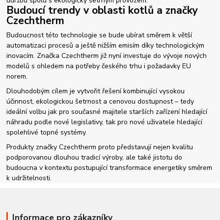
údržbu spolu s ekologicky šetrným provozem.
Budoucí trendy v oblasti kotlů a značky
Czechtherm
Budoucnost této technologie se bude ubírat směrem k větší
automatizaci procesů a ještě nižším emisím díky technologickým
inovacím. Značka Czechtherm již nyní investuje do vývoje nových
modelů s ohledem na potřeby českého trhu i požadavky EU
norem.
Dlouhodobým cílem je vytvořit řešení kombinující vysokou
účinnost, ekologickou šetrnost a cenovou dostupnost – tedy
ideální volbu jak pro současné majitele starších zařízení hledající
náhradu podle nové legislativy, tak pro nové uživatele hledající
spolehlivé topné systémy.
Produkty značky Czechtherm proto představují nejen kvalitu
podporovanou dlouhou tradicí výroby, ale také jistotu do
budoucna v kontextu postupující transformace energetiky směrem
k udržitelnosti.
Informace pro zákazníky