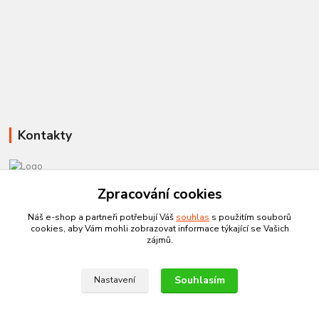
Kontakty
581 110 385
Zpracování cookies
Po-Pá 8:00 - 15:00
Náš e-shop a partneři potřebují Váš
souhlas
s použitím souborů
cookies, aby Vám mohli zobrazovat informace týkající se Vašich
info@czechtherm.cz
zájmů.
Souhlasím
Nastavení