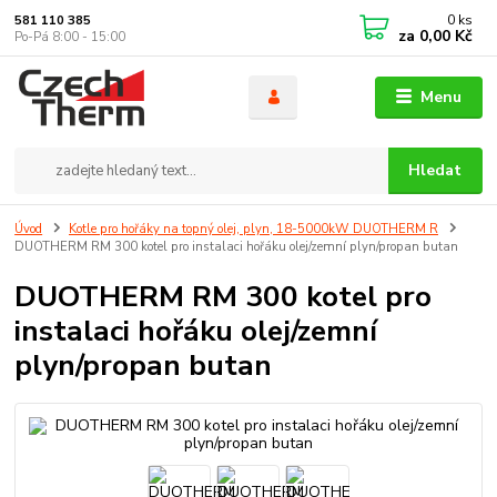
0
ks
581 110 385
za
0,00 Kč
Po-Pá 8:00 - 15:00
Menu
Hledat
Úvod
Kotle pro hořáky na topný olej, plyn, 18-5000kW DUOTHERM R
DUOTHERM RM 300 kotel pro instalaci hořáku olej/zemní plyn/propan butan
DUOTHERM RM 300 kotel pro
instalaci hořáku olej/zemní
plyn/propan butan