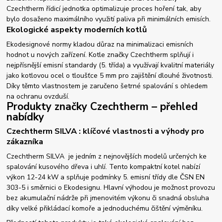
Czechtherm řídicí jednotka optimalizuje proces hoření tak, aby
bylo dosaženo maximálního využití paliva při minimálních emisích.
Ekologické aspekty moderních kotlů
Ekodesignové normy kladou důraz na minimalizaci emisních
hodnot u nových zařízení. Kotle značky Czechtherm splňují i
nejpřísnější emisní standardy (5. třída) a využívají kvalitní materiály
jako kotlovou ocel o tloušťce 5 mm pro zajištění dlouhé životnosti.
Díky těmto vlastnostem je zaručeno šetrné spalování s ohledem
na ochranu ovzduší.
Produkty značky Czechtherm – přehled
nabídky
Czechtherm SILVA : klíčové vlastnosti a výhody pro
zákazníka
Czechtherm SILVA je jedním z nejnovějších modelů určených ke
spalování kusového dřeva i uhlí. Tento kompaktní kotel nabízí
výkon 12-24 kW a splňuje podmínky 5. emisní třídy dle ČSN EN
303-5 i směrnici o Ekodesignu. Hlavní výhodou je možnost provozu
bez akumulační nádrže při jmenovitém výkonu či snadná obsluha
díky velké přikládací komoře a jednoduchému čištění výměníku.