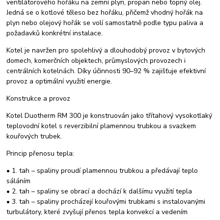
ventilátorového hořáku na zemní plyn, propan nebo topný olej.
Jedná se o kotlové těleso bez hořáku, přičemž vhodný hořák na
plyn nebo olejový hořák se volí samostatně podle typu paliva a
požadavků konkrétní instalace.
Kotel je navržen pro spolehlivý a dlouhodobý provoz v bytových
domech, komerčních objektech, průmyslových provozech i
centrálních kotelnách. Díky účinnosti 90–92 % zajišťuje efektivní
provoz a optimální využití energie.
Konstrukce a provoz
Kotel Duotherm RM 300 je konstruován jako třítahový vysokotlaký
teplovodní kotel s reverzibilní plamennou trubkou a svazkem
kouřových trubek.
Princip přenosu tepla:
• 1. tah – spaliny proudí plamennou trubkou a předávají teplo
sáláním
• 2. tah – spaliny se obrací a dochází k dalšímu využití tepla
• 3. tah – spaliny procházejí kouřovými trubkami s instalovanými
turbulátory, které zvyšují přenos tepla konvekcí a vedením