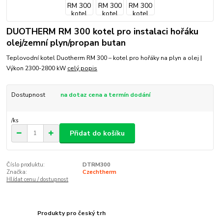
DUOTHERM RM 300 kotel pro instalaci hořáku
olej/zemní plyn/propan butan
Teplovodní kotel Duotherm RM 300 – kotel pro hořáky na plyn a olej |
Výkon 2300-2800 kW
celý popis
Dostupnost
na dotaz cena a termín dodání
/
ks
Přidat do košíku
Číslo produktu:
DTRM300
Značka:
Czechtherm
Hlídat cenu / dostupnost
Produkty pro český trh