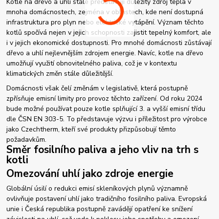
Kotle na dřevo a uhlí stále představují důležitý zdroj tepla v
mnoha domácnostech, zejména v oblastech, kde není dostupná
infrastruktura pro plyn nebo elektrické vytápění. Význam těchto
kotlů spočívá nejen v jejich schopnosti zajistit tepelný komfort, ale
i v jejich ekonomické dostupnosti. Pro mnohé domácnosti zůstávají
dřevo a uhlí nejlevnějším zdrojem energie. Navíc, kotle na dřevo
umožňují využití obnovitelného paliva, což je v kontextu
klimatických změn stále důležitější.
Domácnosti však čelí změnám v legislativě, která postupně
zpřísňuje emisní limity pro provoz těchto zařízení. Od roku 2024
bude možné používat pouze kotle splňující 3. a vyšší emisní třídu
dle ČSN EN 303-5. To představuje výzvu i příležitost pro výrobce
jako Czechtherm, kteří své produkty přizpůsobují těmto
požadavkům.
Směr fosilního paliva a jeho vliv na trh s
kotli
Omezování uhlí jako zdroje energie
Globální úsilí o redukci emisí skleníkových plynů významně
ovlivňuje postavení uhlí jako tradičního fosilního paliva. Evropská
unie i Česká republika postupně zavádějí opatření ke snížení