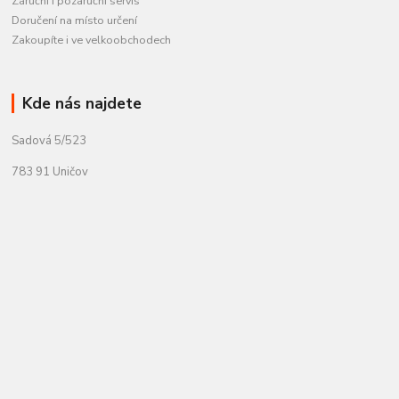
Záruční i pozáruční servis
Doručení na místo určení
Zakoupíte i ve velkoobchodech
Kde nás najdete
Sadová 5/523
783 91 Uničov