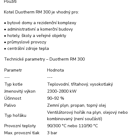
Použití
Kotel Duotherm RM 300 je vhodný pro:
• bytové domy a rezidenční komplexy
• administrativní a komerční budovy
• hotely, školy a veřejné objekty
• průmyslové provozy
• centrální zdroje tepla
Technické parametry – Duotherm RM 300
Parametr
Hodnota
---
---
Typ kotle
Teplovodní, třítahový, vysokotlaký
Jmenovitý výkon
2300-2800 kW
Účinnost
90–92 %
Palivo
Zemní plyn, propan, topný olej
Ventilátorový hořák na plyn, olejový nebo
Typ hořáku
kombinovaný (není součástí)
Provozní teploty
90/300 °C nebo 110/90 °C
Max. provozní tlak
3 bar