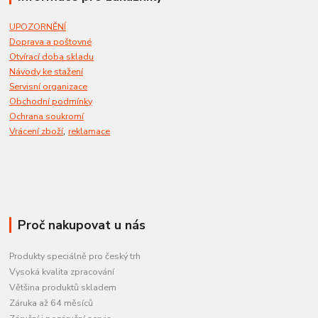
UPOZORNĚNÍ
Doprava a poštovné
Otvírací doba skladu
Návody ke stažení
Servisní organizace
Obchodní podmínky
Ochrana soukromí
,
Vrácení zboží
reklamace
Proč nakupovat u nás
Produkty speciálně pro český trh
Vysoká kvalita zpracování
Většina produktů skladem
Záruka až 64 měsíců