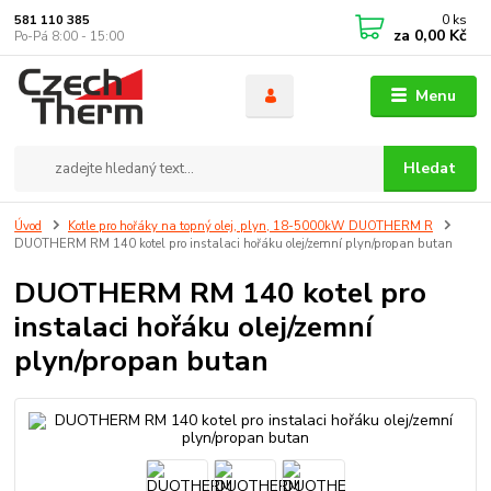
0
ks
581 110 385
za
0,00 Kč
Po-Pá 8:00 - 15:00
Menu
Hledat
Úvod
Kotle pro hořáky na topný olej, plyn, 18-5000kW DUOTHERM R
DUOTHERM RM 140 kotel pro instalaci hořáku olej/zemní plyn/propan butan
DUOTHERM RM 140 kotel pro
instalaci hořáku olej/zemní
plyn/propan butan