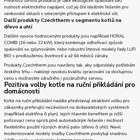
Předností tohoto produktu je také ekologické spalování bez
nutnosti elektrického napájení, což jej činí ideálním řešením pro
venkovské oblasti s omezeným přístupem k elektrické síti.
Další produkty Czechtherm v segmentu kotlů na
dřevo a uhlí
Dalšími vysoce hodnocenými produkty jsou například HORAL
COMBI (16 nebo 22 kW), který kombinuje odhořívací způsob
spalování se zplynováním, nebo robustní litinové modely řady LUFI
BIO s prodlouženou životností a až 64 měsíců záruky.
Produkty Czechtherm jsou navrženy tak, aby odpovídaly potřebám
českého trhu – nabízejí vysokou kvalitu zpracování za dostupnou
cenu s možnostmi záručního i pozáručního servisu.
Pozitiva volby kotle na ruční přikládání pro
domácnosti
Kotle na ruční přikládání nadále představují atraktivní volbu pro
zákazníky preferující nezávislost na dodavatelských systémech
(například elektřina či plyn). Jejich hlavním benefitem je nižší
pořizovací cena oproti plně automatickým řešením i možnost
flexibilního použití různých druhů paliv (dřevo či uhlí). Navíc
modernizované modely značky Czechtherm poskytují snadnou