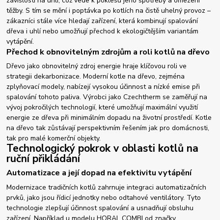
závislosti na uhlí, což vede k poklesu jeho spotřeby a omezení
těžby. S tím se mění i poptávka po kotlích na čistě uhelný provoz –
zákazníci stále více hledají zařízení, která kombinují spalování
dřeva i uhlí nebo umožňují přechod k ekologičtějším variantám
vytápění.
Přechod k obnovitelným zdrojům a roli kotlů na dřevo
Dřevo jako obnovitelný zdroj energie hraje klíčovou roli ve
strategii dekarbonizace. Moderní kotle na dřevo, zejména
zplyňovací modely, nabízejí vysokou účinnost a nízké emise při
spalování tohoto paliva. Výrobci jako Czechtherm se zaměřují na
vývoj pokročilých technologií, které umožňují maximální využití
energie ze dřeva při minimálním dopadu na životní prostředí. Kotle
na dřevo tak zůstávají perspektivním řešením jak pro domácnosti,
tak pro malé komerční objekty.
Technologický pokrok v oblasti kotlů na
ruční přikládání
Automatizace a její dopad na efektivitu vytápění
Modernizace tradičních kotlů zahrnuje integraci automatizačních
prvků, jako jsou řídicí jednotky nebo odtahové ventilátory. Tyto
technologie zlepšují účinnost spalování a usnadňují obsluhu
zařízení. Například u modelu HORAL COMBI od značky