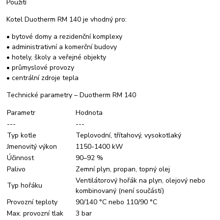
Použití
Kotel Duotherm RM 140 je vhodný pro:
• bytové domy a rezidenční komplexy
• administrativní a komerční budovy
• hotely, školy a veřejné objekty
• průmyslové provozy
• centrální zdroje tepla
Technické parametry – Duotherm RM 140
Parametr
Hodnota
---
---
Typ kotle
Teplovodní, třítahový, vysokotlaký
Jmenovitý výkon
1150-1400 kW
Účinnost
90–92 %
Palivo
Zemní plyn, propan, topný olej
Ventilátorový hořák na plyn, olejový nebo
Typ hořáku
kombinovaný (není součástí)
Provozní teploty
90/140 °C nebo 110/90 °C
Max. provozní tlak
3 bar