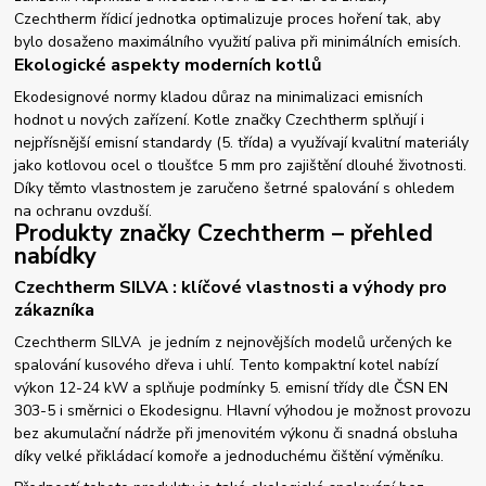
Czechtherm řídicí jednotka optimalizuje proces hoření tak, aby
bylo dosaženo maximálního využití paliva při minimálních emisích.
Ekologické aspekty moderních kotlů
Ekodesignové normy kladou důraz na minimalizaci emisních
hodnot u nových zařízení. Kotle značky Czechtherm splňují i
nejpřísnější emisní standardy (5. třída) a využívají kvalitní materiály
jako kotlovou ocel o tloušťce 5 mm pro zajištění dlouhé životnosti.
Díky těmto vlastnostem je zaručeno šetrné spalování s ohledem
na ochranu ovzduší.
Produkty značky Czechtherm – přehled
nabídky
Czechtherm SILVA : klíčové vlastnosti a výhody pro
zákazníka
Czechtherm SILVA je jedním z nejnovějších modelů určených ke
spalování kusového dřeva i uhlí. Tento kompaktní kotel nabízí
výkon 12-24 kW a splňuje podmínky 5. emisní třídy dle ČSN EN
303-5 i směrnici o Ekodesignu. Hlavní výhodou je možnost provozu
bez akumulační nádrže při jmenovitém výkonu či snadná obsluha
díky velké přikládací komoře a jednoduchému čištění výměníku.