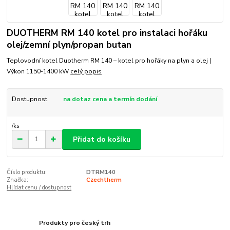
DUOTHERM RM 140 kotel pro instalaci hořáku
olej/zemní plyn/propan butan
Teplovodní kotel Duotherm RM 140 – kotel pro hořáky na plyn a olej |
Výkon 1150-1400 kW
celý popis
Dostupnost
na dotaz cena a termín dodání
/
ks
Přidat do košíku
Číslo produktu:
DTRM140
Značka:
Czechtherm
Hlídat cenu / dostupnost
Produkty pro český trh