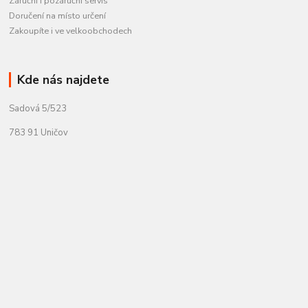
Záruční i pozáruční servis
Doručení na místo určení
Zakoupíte i ve velkoobchodech
Kde nás najdete
Sadová 5/523
783 91 Uničov