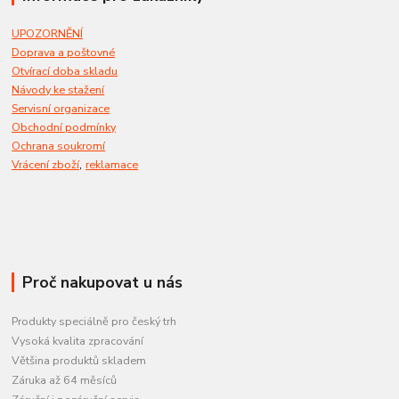
UPOZORNĚNÍ
Doprava a poštovné
Otvírací doba skladu
Návody ke stažení
Servisní organizace
Obchodní podmínky
Ochrana soukromí
,
Vrácení zboží
reklamace
Proč nakupovat u nás
Produkty speciálně pro český trh
Vysoká kvalita zpracování
Většina produktů skladem
Záruka až 64 měsíců