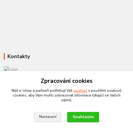
Kontakty
581 110 385
Zpracování cookies
Po-Pá 8:00 - 15:00
Náš e-shop a partneři potřebují Váš
souhlas
s použitím souborů
cookies, aby Vám mohli zobrazovat informace týkající se Vašich
info@czechtherm.cz
zájmů.
Souhlasím
Nastavení