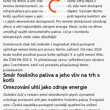
Kotle na dřevo a uhlí stále představují důležitý zdroj tepla v
mnoha domácnostech, zejména v oblastech, kde není dostupná
infrastruktura pro plyn nebo elektrické vytápění. Význam těchto
kotlů spočívá nejen v jejich schopnosti zajistit tepelný komfort, ale
i v jejich ekonomické dostupnosti. Pro mnohé domácnosti zůstávají
dřevo a uhlí nejlevnějším zdrojem energie. Navíc, kotle na dřevo
umožňují využití obnovitelného paliva, což je v kontextu
klimatických změn stále důležitější.
Domácnosti však čelí změnám v legislativě, která postupně
zpřísňuje emisní limity pro provoz těchto zařízení. Od roku 2024
bude možné používat pouze kotle splňující 3. a vyšší emisní třídu
dle ČSN EN 303-5. To představuje výzvu i příležitost pro výrobce
jako Czechtherm, kteří své produkty přizpůsobují těmto
požadavkům.
Směr fosilního paliva a jeho vliv na trh s
kotli
Omezování uhlí jako zdroje energie
Globální úsilí o redukci emisí skleníkových plynů významně
ovlivňuje postavení uhlí jako tradičního fosilního paliva. Evropská
unie i Česká republika postupně zavádějí opatření ke snížení