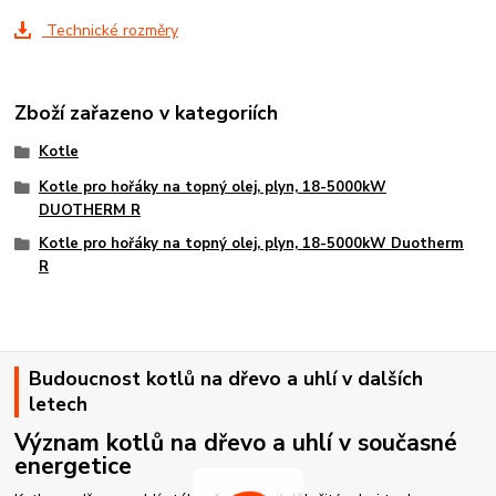
Technické rozměry
Zboží zařazeno v kategoriích
Kotle
Kotle pro hořáky na topný olej, plyn, 18-5000kW
DUOTHERM R
Kotle pro hořáky na topný olej, plyn, 18-5000kW Duotherm
R
Budoucnost kotlů na dřevo a uhlí v dalších
letech
Význam kotlů na dřevo a uhlí v současné
energetice