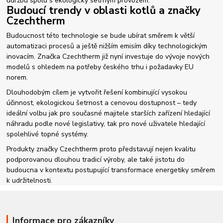
údržbu spolu s ekologicky šetrným provozem.
Budoucí trendy v oblasti kotlů a značky
Czechtherm
Budoucnost této technologie se bude ubírat směrem k větší
automatizaci procesů a ještě nižším emisím díky technologickým
inovacím. Značka Czechtherm již nyní investuje do vývoje nových
modelů s ohledem na potřeby českého trhu i požadavky EU
norem.
Dlouhodobým cílem je vytvořit řešení kombinující vysokou
účinnost, ekologickou šetrnost a cenovou dostupnost – tedy
ideální volbu jak pro současné majitele starších zařízení hledající
náhradu podle nové legislativy, tak pro nové uživatele hledající
spolehlivé topné systémy.
Produkty značky Czechtherm proto představují nejen kvalitu
podporovanou dlouhou tradicí výroby, ale také jistotu do
budoucna v kontextu postupující transformace energetiky směrem
k udržitelnosti.
Informace pro zákazníky