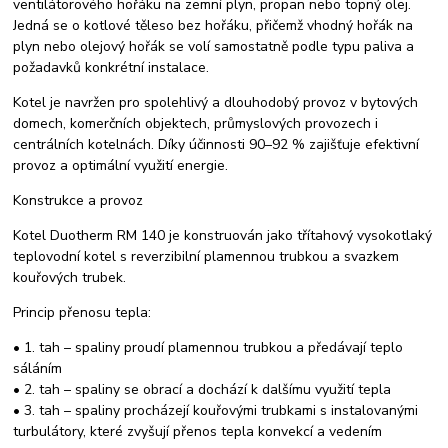
ventilátorového hořáku na zemní plyn, propan nebo topný olej.
Jedná se o kotlové těleso bez hořáku, přičemž vhodný hořák na
plyn nebo olejový hořák se volí samostatně podle typu paliva a
požadavků konkrétní instalace.
Kotel je navržen pro spolehlivý a dlouhodobý provoz v bytových
domech, komerčních objektech, průmyslových provozech i
centrálních kotelnách. Díky účinnosti 90–92 % zajišťuje efektivní
provoz a optimální využití energie.
Konstrukce a provoz
Kotel Duotherm RM 140 je konstruován jako třítahový vysokotlaký
teplovodní kotel s reverzibilní plamennou trubkou a svazkem
kouřových trubek.
Princip přenosu tepla:
• 1. tah – spaliny proudí plamennou trubkou a předávají teplo
sáláním
• 2. tah – spaliny se obrací a dochází k dalšímu využití tepla
• 3. tah – spaliny procházejí kouřovými trubkami s instalovanými
turbulátory, které zvyšují přenos tepla konvekcí a vedením