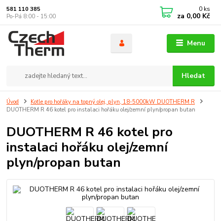
0
ks
581 110 385
za
0,00 Kč
Po-Pá 8:00 - 15:00
Menu
Hledat
Úvod
Kotle pro hořáky na topný olej, plyn, 18-5000kW DUOTHERM R
DUOTHERM R 46 kotel pro instalaci hořáku olej/zemní plyn/propan butan
DUOTHERM R 46 kotel pro
instalaci hořáku olej/zemní
plyn/propan butan