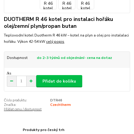
DUOTHERM R 46 kotel pro instalaci hořáku
olej/zemní plyn/propan butan
Teplovodní kotel Duotherm R 46 kW – kotel na plyn a olej pro instalalaci
hořáku. Výkon 42-54 kW
celý popis
Dostupnost
do 2-3 týdnů od objednání- cena na dotaz
/
ks
Přidat do košíku
Číslo produktu:
DTR46
Značka:
Czechtherm
Hlídat cenu / dostupnost
Produkty pro český trh