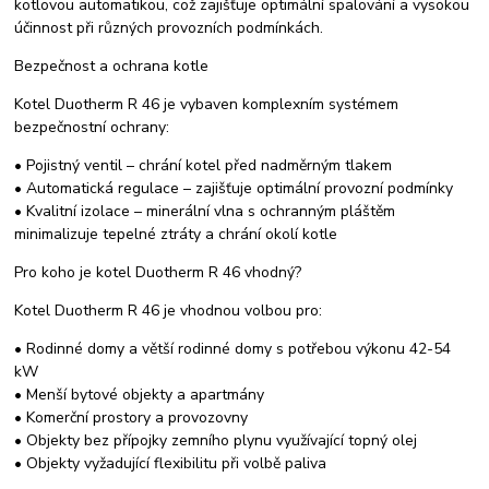
kotlovou automatikou, což zajišťuje optimální spalování a vysokou
účinnost při různých provozních podmínkách.
Bezpečnost a ochrana kotle
Kotel Duotherm R 46 je vybaven komplexním systémem
bezpečnostní ochrany:
• Pojistný ventil – chrání kotel před nadměrným tlakem
• Automatická regulace – zajišťuje optimální provozní podmínky
• Kvalitní izolace – minerální vlna s ochranným pláštěm
minimalizuje tepelné ztráty a chrání okolí kotle
Pro koho je kotel Duotherm R 46 vhodný?
Kotel Duotherm R 46 je vhodnou volbou pro:
• Rodinné domy a větší rodinné domy s potřebou výkonu 42-54
kW
• Menší bytové objekty a apartmány
• Komerční prostory a provozovny
• Objekty bez přípojky zemního plynu využívající topný olej
• Objekty vyžadující flexibilitu při volbě paliva