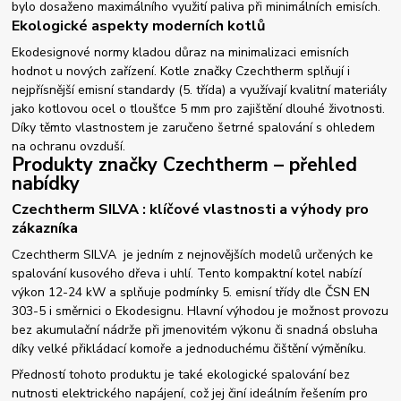
bylo dosaženo maximálního využití paliva při minimálních emisích.
Ekologické aspekty moderních kotlů
Ekodesignové normy kladou důraz na minimalizaci emisních
hodnot u nových zařízení. Kotle značky Czechtherm splňují i
nejpřísnější emisní standardy (5. třída) a využívají kvalitní materiály
jako kotlovou ocel o tloušťce 5 mm pro zajištění dlouhé životnosti.
Díky těmto vlastnostem je zaručeno šetrné spalování s ohledem
na ochranu ovzduší.
Produkty značky Czechtherm – přehled
nabídky
Czechtherm SILVA : klíčové vlastnosti a výhody pro
zákazníka
Czechtherm SILVA je jedním z nejnovějších modelů určených ke
spalování kusového dřeva i uhlí. Tento kompaktní kotel nabízí
výkon 12-24 kW a splňuje podmínky 5. emisní třídy dle ČSN EN
303-5 i směrnici o Ekodesignu. Hlavní výhodou je možnost provozu
bez akumulační nádrže při jmenovitém výkonu či snadná obsluha
díky velké přikládací komoře a jednoduchému čištění výměníku.
Předností tohoto produktu je také ekologické spalování bez
nutnosti elektrického napájení, což jej činí ideálním řešením pro