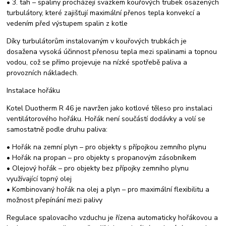
• 3. tah – spaliny procházejí svazkem kouřových trubek osazených
turbulátory, které zajišťují maximální přenos tepla konvekcí a
vedením před výstupem spalin z kotle
Díky turbulátorům instalovaným v kouřových trubkách je
dosažena vysoká účinnost přenosu tepla mezi spalinami a topnou
vodou, což se přímo projevuje na nízké spotřebě paliva a
provozních nákladech.
Instalace hořáku
Kotel Duotherm R 46 je navržen jako kotlové těleso pro instalaci
ventilátorového hořáku. Hořák není součástí dodávky a volí se
samostatně podle druhu paliva:
• Hořák na zemní plyn – pro objekty s přípojkou zemního plynu
• Hořák na propan – pro objekty s propanovým zásobníkem
• Olejový hořák – pro objekty bez přípojky zemního plynu
využívající topný olej
• Kombinovaný hořák na olej a plyn – pro maximální flexibilitu a
možnost přepínání mezi palivy
Regulace spalovacího vzduchu je řízena automaticky hořákovou a