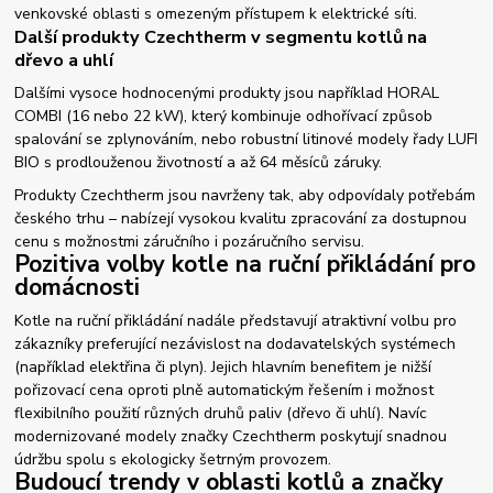
venkovské oblasti s omezeným přístupem k elektrické síti.
Další produkty Czechtherm v segmentu kotlů na
dřevo a uhlí
Dalšími vysoce hodnocenými produkty jsou například HORAL
COMBI (16 nebo 22 kW), který kombinuje odhořívací způsob
spalování se zplynováním, nebo robustní litinové modely řady LUFI
BIO s prodlouženou životností a až 64 měsíců záruky.
Produkty Czechtherm jsou navrženy tak, aby odpovídaly potřebám
českého trhu – nabízejí vysokou kvalitu zpracování za dostupnou
cenu s možnostmi záručního i pozáručního servisu.
Pozitiva volby kotle na ruční přikládání pro
domácnosti
Kotle na ruční přikládání nadále představují atraktivní volbu pro
zákazníky preferující nezávislost na dodavatelských systémech
(například elektřina či plyn). Jejich hlavním benefitem je nižší
pořizovací cena oproti plně automatickým řešením i možnost
flexibilního použití různých druhů paliv (dřevo či uhlí). Navíc
modernizované modely značky Czechtherm poskytují snadnou
údržbu spolu s ekologicky šetrným provozem.
Budoucí trendy v oblasti kotlů a značky