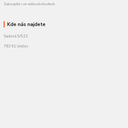
Zakoupíte i ve velkoobchodech
Kde nás najdete
Sadová 5/523
783 91 Uničov