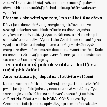
zákazníci stále více hledají zařízení, která kombinují spalování
dřeva i uhlí nebo umožňují přechod k ekologičtějším variantám
vytápění.
Přechod k obnovitelným zdrojům a roli kotlů na dřevo
Dřevo jako obnovitelný zdroj energie hraje klíčovou roli ve
strategii dekarbonizace. Moderní kotle na dřevo, zejména
zplyňovací modely, nabízejí vysokou účinnost a nízké emise při
spalování tohoto paliva. Výrobci jako Czechtherm se zaměřují na
vývoj pokročilých technologií, které umožňují maximální využití
energie ze dřeva při minimálním dopadu na životní prostředí. Kotle
na dřevo tak zůstávají perspektivním řešením jak pro domácnosti,
tak pro malé komerční objekty.
Technologický pokrok v oblasti kotlů na
ruční přikládání
Automatizace a její dopad na efektivitu vytápění
Modernizace tradičních kotlů zahrnuje integraci automatizačních
prvků, jako jsou řídicí jednotky nebo odtahové ventilátory. Tyto
technologie zlepšují účinnost spalování a usnadňují obsluhu
zařízení. Například u modelu HORAL COMBI od značky
Czechtherm řídicí jednotka optimalizuje proces hoření tak, aby