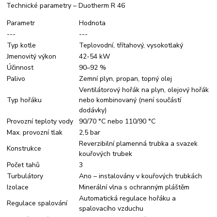
Technické parametry – Duotherm R 46
Parametr
Hodnota
---
---
Typ kotle
Teplovodní, třítahový, vysokotlaký
Jmenovitý výkon
42-54 kW
Účinnost
90–92 %
Palivo
Zemní plyn, propan, topný olej
Ventilátorový hořák na plyn, olejový hořák
Typ hořáku
nebo kombinovaný (není součástí
dodávky)
Provozní teploty vody
90/70 °C nebo 110/90 °C
Max. provozní tlak
2,5 bar
Reverzibilní plamenná trubka a svazek
Konstrukce
kouřových trubek
Počet tahů
3
Turbulátory
Ano – instalovány v kouřových trubkách
Izolace
Minerální vlna s ochranným pláštěm
Automatická regulace hořáku a
Regulace spalování
spalovacího vzduchu