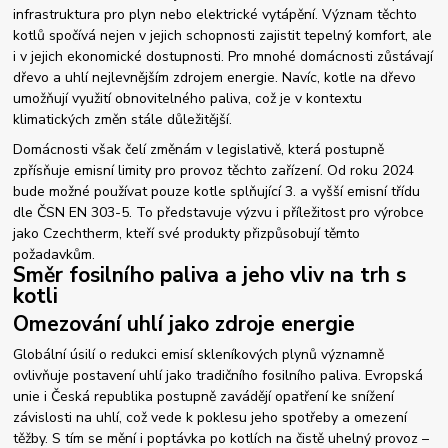
infrastruktura pro plyn nebo elektrické vytápění. Význam těchto
kotlů spočívá nejen v jejich schopnosti zajistit tepelný komfort, ale
i v jejich ekonomické dostupnosti. Pro mnohé domácnosti zůstávají
dřevo a uhlí nejlevnějším zdrojem energie. Navíc, kotle na dřevo
umožňují využití obnovitelného paliva, což je v kontextu
klimatických změn stále důležitější.
Domácnosti však čelí změnám v legislativě, která postupně
zpřísňuje emisní limity pro provoz těchto zařízení. Od roku 2024
bude možné používat pouze kotle splňující 3. a vyšší emisní třídu
dle ČSN EN 303-5. To představuje výzvu i příležitost pro výrobce
jako Czechtherm, kteří své produkty přizpůsobují těmto
požadavkům.
Směr fosilního paliva a jeho vliv na trh s
kotli
Omezování uhlí jako zdroje energie
Globální úsilí o redukci emisí skleníkových plynů významně
ovlivňuje postavení uhlí jako tradičního fosilního paliva. Evropská
unie i Česká republika postupně zavádějí opatření ke snížení
závislosti na uhlí, což vede k poklesu jeho spotřeby a omezení
těžby. S tím se mění i poptávka po kotlích na čistě uhelný provoz –