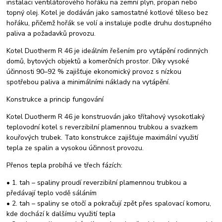
instalaci ventilátorového hořáku na zemní plyn, propan nebo
topný olej. Kotel je dodáván jako samostatné kotlové těleso bez
hořáku, přičemž hořák se volí a instaluje podle druhu dostupného
paliva a požadavků provozu.
Kotel Duotherm R 46 je ideálním řešením pro vytápění rodinných
domů, bytových objektů a komerčních prostor. Díky vysoké
účinnosti 90–92 % zajišťuje ekonomický provoz s nízkou
spotřebou paliva a minimálními náklady na vytápění.
Konstrukce a princip fungování
Kotel Duotherm R 46 je konstruován jako třítahový vysokotlaký
teplovodní kotel s reverzibilní plamennou trubkou a svazkem
kouřových trubek. Tato konstrukce zajišťuje maximální využití
tepla ze spalin a vysokou účinnost provozu.
Přenos tepla probíhá ve třech fázích:
• 1. tah – spaliny proudí reverzibilní plamennou trubkou a
předávají teplo vodě sáláním
• 2. tah – spaliny se otočí a pokračují zpět přes spalovací komoru,
kde dochází k dalšímu využití tepla