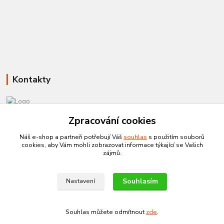
Kontakty
581 110 385
Zpracování cookies
Po-Pá 8:00 - 15:00
Náš e-shop a partneři potřebují Váš
souhlas
s použitím souborů
cookies, aby Vám mohli zobrazovat informace týkající se Vašich
info@czechtherm.cz
zájmů.
Souhlasím
Nastavení
Souhlas můžete odmítnout
zde
.
Vytvořeno na
Eshop-rychle.cz